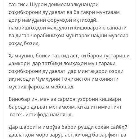
таъсиси Шӯрои доимоамалкунандаи
соҳибкорони ду давлат ва ба таври мунтазам
доир намудани форумҳои иқтисодӣ,
намоишгоҳҳои маҳсулоти кишоварзию саноатӣ
ва дигар чорабиниҳои муштарак нақши муассир
хоҳад бозид.
Ҳамчунин, боиси таъкид аст, ки барои густариши
ҳамкорӣ дар татбиқи лоиҳаҳои муштараки
соҳибкорони ду давлат дар минтақаҳои озоди
иқтисодии Ҷумҳурии Тоҷикистон имконияти
мусоид фароҳам мебошад.
Бинобар ин, ман аз сармоягузорони кишвари
бародар даъват менамоям, ки аз ин имконият
васеъ истифода намоянд.
Дар шароити имрӯза барои рушди соҳаи сайёҳӣ
давлатҳои моро зарур аст, ки оид ба зарфият ва