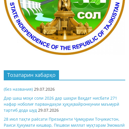
Тозатарин хабарҳо
(без названия)
29.07.2026
Дар шаш моҳи соли 2026 дар шаҳри Ваҳдат нисбати 271
нафар ноболиғ парвандаҳои ҳуқуқвайронкунии маъмурӣ
тартиб дода шуд
29.07.2026
28 июл таҳти раёсати Президенти Ҷумҳурии Тоҷикистон,
Раиси Ҳукумати кишвар, Пешвои миллат муҳтарам Эмомалӣ