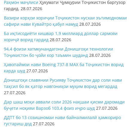
Раҳмон
маҷлиси
Ҳукумати Ҷумҳурии Тоҷикистон баргузор
гардид.
28.07.2026
Вазири корҳои хориҷии Тоҷикистон нусхаи эътимодномаи
сафири нави Кувайтро қабул намуд
28.07.2026
Ба иқтисодиёти кишвар 1,9 миллиард доллар сармояи
хориҷӣ ворид гардид
28.07.2026
94,4 фоизи хатмкунандагони Донишгоҳи технологии
Тоҷикистон бо ҷойи кор таъмин шуданд
28.07.2026
Ҳавопаймои нави Boeing 737-8 MAX ба Тоҷикистон ворид
карда шуд
27.07.2026
Донишгоҳи славянии Русияву Тоҷикистон дар соли нави
таҳсил бо як қатор навгониҳои муҳим ворид мегардад
27.07.2026
Дар шаш моҳи аввали соли 2026 нақшаи қисми даромади
буҷети ноҳияи Варзоб 103,4 фоиз иҷро шуд
27.07.2026
ДДТТ бо 13 созишномаи нави байналмилалӣ ҳамкориро
густариш дод
27.07.2026