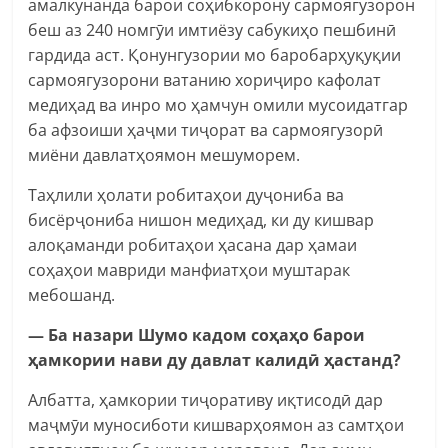
амалкунанда барои соҳибкорону сармоягузорон
беш аз 240 номгӯи имтиёзу сабукиҳо пешбинӣ
гардида аст. Қонунгузории мо баробарҳуқуқии
сармоягузорони ватанию хориҷиро кафолат
медиҳад ва инро мо ҳамчун омили мусоидатгар
ба афзоиши ҳаҷми тиҷорат ва сармоягузорӣ
миёни давлатҳоямон мешуморем.
Таҳлили ҳолати робитаҳои дуҷониба ва
бисёрҷониба нишон медиҳад, ки ду кишвар
алоқаманди робитаҳои ҳасана дар ҳамаи
соҳаҳои мавриди манфиатҳои муштарак
мебошанд.
— Ба назари Шумо кадом соҳаҳо барои
ҳамкории нави ду давлат калидӣ ҳастанд?
Албатта, ҳамкории тиҷоративу иқтисодӣ дар
маҷмӯи муносиботи кишварҳоямон аз самтҳои