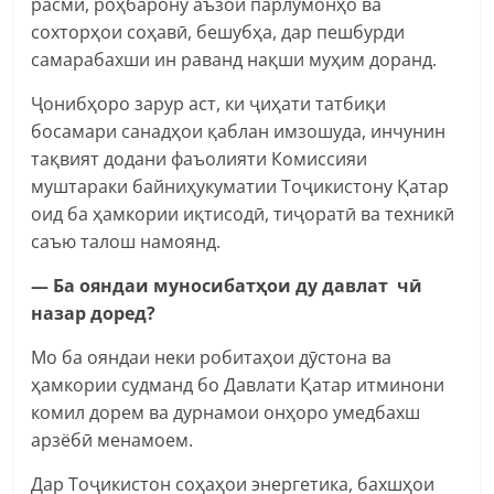
расмӣ, роҳбарону аъзои парлумонҳо ва
сохторҳои соҳавӣ, бешубҳа, дар пешбурди
самарабахши ин раванд нақши муҳим доранд.
Ҷонибҳоро зарур аст, ки ҷиҳати татбиқи
босамари санадҳои қаблан имзошуда, инчунин
тақвият додани фаъолияти Комиссияи
муштараки байниҳукуматии Тоҷикистону Қатар
оид ба ҳамкории иқтисодӣ, тиҷоратӣ ва техникӣ
саъю талош намоянд.
— Ба ояндаи муносибатҳои ду давлат чӣ
назар доред?
Мо ба ояндаи неки робитаҳои дӯстона ва
ҳамкории судманд бо Давлати Қатар итминони
комил дорем ва дурнамои онҳоро умедбахш
арзёбӣ менамоем.
Дар Тоҷикистон соҳаҳои энергетика, бахшҳои