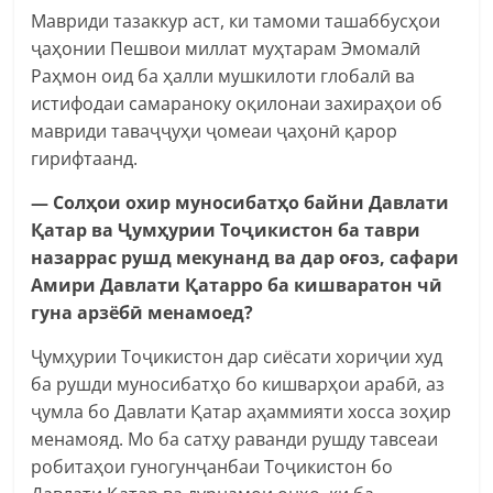
Мавриди тазаккур аст, ки тамоми ташаббусҳои
ҷаҳонии Пешвои миллат муҳтарам Эмомалӣ
Раҳмон оид ба ҳалли мушкилоти глобалӣ ва
истифодаи самараноку оқилонаи захираҳои об
мавриди таваҷҷуҳи ҷомеаи ҷаҳонӣ қарор
гирифтаанд.
— Солҳои охир муносибатҳо байни Давлати
Қатар ва Ҷумҳурии Тоҷикистон ба таври
назаррас рушд мекунанд ва дар оғоз, сафари
Амири Давлати Қатарро ба кишваратон чӣ
гуна арзёбӣ менамоед?
Ҷумҳурии Тоҷикистон дар сиёсати хориҷии худ
ба рушди муносибатҳо бо кишварҳои арабӣ, аз
ҷумла бо Давлати Қатар аҳаммияти хосса зоҳир
менамояд. Мо ба сатҳу раванди рушду тавсеаи
робитаҳои гуногунҷанбаи Тоҷикистон бо