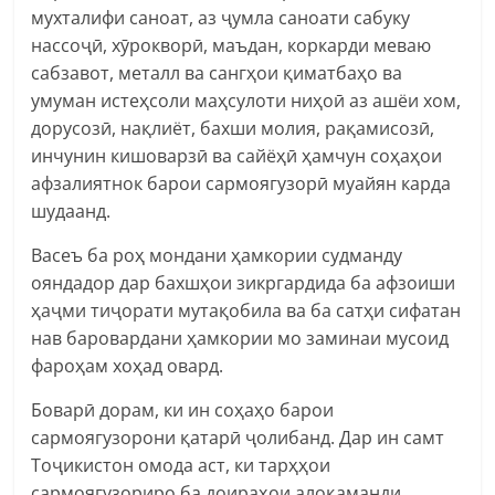
мухталифи саноат, аз ҷумла саноати сабуку
нассоҷӣ, хӯрокворӣ, маъдан, коркарди меваю
сабзавот, металл ва сангҳои қиматбаҳо ва
умуман истеҳсоли маҳсулоти ниҳоӣ аз ашёи хом,
дорусозӣ, нақлиёт, бахши молия, рақамисозӣ,
инчунин кишоварзӣ ва сайёҳӣ ҳамчун соҳаҳои
афзалиятнок барои сармоягузорӣ муайян карда
шудаанд.
Васеъ ба роҳ мондани ҳамкории судманду
ояндадор дар бахшҳои зикргардида ба афзоиши
ҳаҷми тиҷорати мутақобила ва ба сатҳи сифатан
нав баровардани ҳамкории мо заминаи мусоид
фароҳам хоҳад овард.
Боварӣ дорам, ки ин соҳаҳо барои
сармоягузорони қатарӣ ҷолибанд. Дар ин самт
Тоҷикистон омода аст, ки тарҳҳои
сармоягузориро ба доираҳои алоқаманди