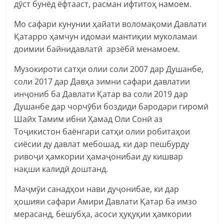
дӯст бунёд ёфтааст, расман ифтитоҳ намоем.
Мо сафари кунунии ҳайати воломақоми Давлати
Қатарро ҳамчун идомаи мантиқии муколамаи
доимии байнидавлатӣ арзёбӣ менамоем.
Музокироти сатҳи олии соли 2007 дар Душанбе,
соли 2017 дар Давҳа зимни сафари давлатии
инҷониб ба Давлати Қатар ва соли 2019 дар
Душанбе дар чорчӯби боздиди бародари гиромӣ
Шайх Тамим ибни Ҳамад Оли Сонӣ аз
Тоҷикистон баёнгари сатҳи олии робитаҳои
сиёсии ду давлат мебошад, ки дар пешбурду
ривоҷи ҳамкории ҳамаҷонибаи ду кишвар
нақши калидӣ доштанд.
Маҷмӯи санадҳои нави дуҷонибае, ки дар
ҳошияи сафари Амири Давлати Қатар ба имзо
мерасанд, бешубҳа, асоси ҳуқуқии ҳамкории