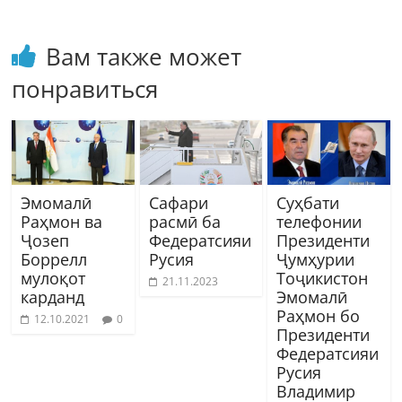
Вам также может
понравиться
Эмомалӣ
Сафари
Суҳбати
Раҳмон ва
расмӣ ба
телефонии
Ҷозеп
Федератсияи
Президенти
Боррелл
Русия
Ҷумҳурии
мулоқот
Тоҷикистон
21.11.2023
карданд
Эмомалӣ
Раҳмон бо
12.10.2021
0
Президенти
Федератсияи
Русия
Владимир