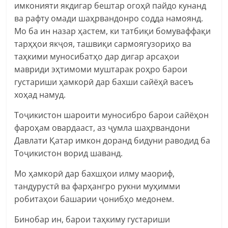
имконияти якдигар бештар огоҳӣ пайдо кунанд
ва рафту омади шаҳрвандонро содда намоянд.
Мо ба ин назар ҳастем, ки татбиқи бомуваффақи
тарҳҳои якҷоя, ташвиқи сармоягузориҳо ва
таҳкими муносибатҳо дар дигар арсаҳои
мавриди эҳтимоми муштарак роҳро барои
густариши ҳамкорӣ дар бахши сайёҳӣ васеъ
хоҳад намуд.
Тоҷикистон шароити муносибро барои сайёҳон
фароҳам овардааст, аз ҷумла шаҳрвандони
Давлати Қатар имкон доранд бидуни раводид ба
Тоҷикистон ворид шаванд.
Мо ҳамкорӣ дар бахшҳои илму маориф,
тандурустӣ ва фарҳангро рукни муҳимми
робитаҳои башарии ҷонибҳо медонем.
Бинобар ин, барои таҳкиму густариши