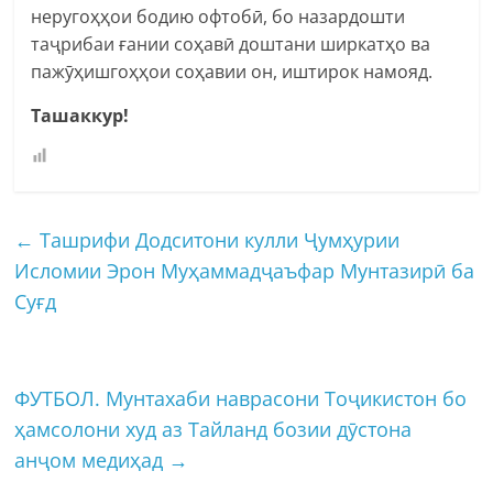
неругоҳҳои бодию офтобӣ, бо назардошти
таҷрибаи ғании соҳавӣ доштани ширкатҳо ва
пажӯҳишгоҳҳои соҳавии он, иштирок намояд.
Ташаккур!
←
Ташрифи​ Додситони кулли Ҷумҳурии
Исломии Эрон Муҳаммадҷаъфар Мунтазирӣ ба
Суғд
ФУТБОЛ. Мунтахаби наврасони Тоҷикистон бо
ҳамсолони худ аз Тайланд бозии дӯстона
анҷом медиҳад
→