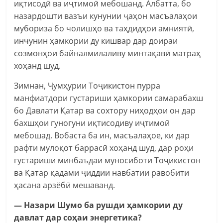
иқтисодӣ ва иҷтимоӣ мебошанд. Албатта, бо
назардошти вазъи кунунии ҷаҳон масъалаҳои
мубориза бо чолишҳо ва таҳдидҳои амниятӣ,
инчунин ҳамкории ду кишвар дар доираи
созмонҳои байналмилаливу минтақавӣ матраҳ
хоҳанд шуд.
Зимнан, Ҷумҳурии Тоҷикистон пурра
манфиатдори густариши ҳамкории самарабахш
бо Давлати Қатар ва сохтору ниҳодҳои он дар
бахшҳои гуногуни иқтисодиву иҷтимоӣ
мебошад. Вобаста ба ин, масъалаҳое, ки дар
рафти мулоқот баррасӣ хоҳанд шуд, дар роҳи
густариши минбаъдаи муносиботи Тоҷикистон
ва Қатар қадами ҷиддии навбатии равобити
ҳасана арзёбӣ мешаванд.
— Назари Шумо ба рушди ҳамкории ду
давлат дар соҳаи энергетика?