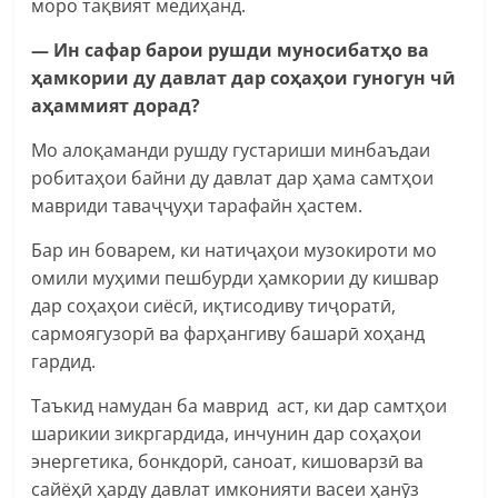
моро тақвият медиҳанд.
— Ин сафар барои рушди муносибатҳо ва
ҳамкории ду давлат дар соҳаҳои гуногун чӣ
аҳаммият дорад?
Мо алоқаманди рушду густариши минбаъдаи
робитаҳои байни ду давлат дар ҳама самтҳои
мавриди таваҷҷуҳи тарафайн ҳастем.
Бар ин боварем, ки натиҷаҳои музокироти мо
омили муҳими пешбурди ҳамкории ду кишвар
дар соҳаҳои сиёсӣ, иқтисодиву тиҷоратӣ,
сармоягузорӣ ва фарҳангиву башарӣ хоҳанд
гардид.
Таъкид намудан ба маврид аст, ки дар самтҳои
шарикии зикргардида, инчунин дар соҳаҳои
энергетика, бонкдорӣ, саноат, кишоварзӣ ва
сайёҳӣ ҳарду давлат имконияти васеи ҳанӯз