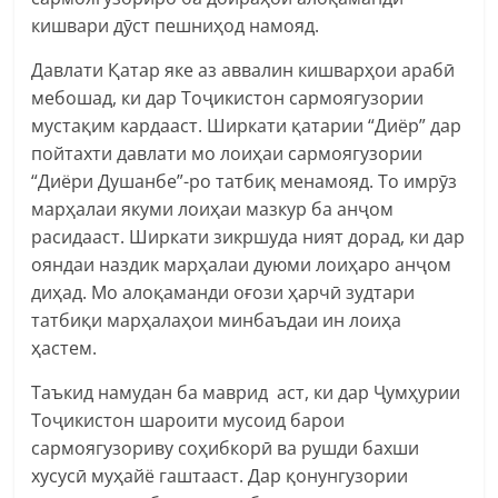
кишвари дӯст пешниҳод намояд.
Давлати Қатар яке аз аввалин кишварҳои арабӣ
мебошад, ки дар Тоҷикистон сармоягузории
мустақим кардааст. Ширкати қатарии “Диёр” дар
пойтахти давлати мо лоиҳаи сармоягузории
“Диёри Душанбе”-ро татбиқ менамояд. То имрӯз
марҳалаи якуми лоиҳаи мазкур ба анҷом
расидааст. Ширкати зикршуда ният дорад, ки дар
ояндаи наздик марҳалаи дуюми лоиҳаро анҷом
диҳад. Мо алоқаманди оғози ҳарчӣ зудтари
татбиқи марҳалаҳои минбаъдаи ин лоиҳа
ҳастем.
Таъкид намудан ба маврид аст, ки дар Ҷумҳурии
Тоҷикистон шароити мусоид барои
сармоягузориву соҳибкорӣ ва рушди бахши
хусусӣ муҳайё гаштааст. Дар қонунгузории