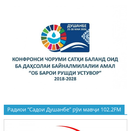
Радиои “Садои Душанбе” рӯи мавҷи 102.2FM