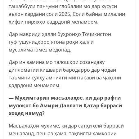
ташаббуси панҷуми глобалии мо дар хусуси
эълон кардани соли 2025, Соли байналмилалии
ҳифзи пиряхҳо қадрдонӣ менамоем.
Дар мавриди ҳалли буҳронҳо Тоҷикистон
гуфтушунидҳоро ягона роҳи ҳалли
мусолиматомез медонад.
Дар ин замина мо талошҳои созандаву
дипломатии кишвари бародарро дар ҷодаи
таъмини сулҳу амнияти минтақавӣ ва ҷаҳонӣ
қадрдонӣ менамоем.
— Муҳимтарин масъалаҳое, ки дар рафти
мулоқот бо Амири Давлати Қатар баррасӣ
хоҳед намуд?
Масъалаҳои муҳиме, ки дар сатҳи олӣ баррасӣ
мешаванд, пеш аз ҳама, тақвияти ҳамкории