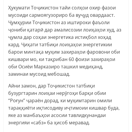
Ҳукумати Тоҷикистон тайи солҳои охир фазои
мусоиди сармоягузориро ба вуҷуд овардааст.
Ҷумҳурии Тоҷикистон аз иштироки фаъоли
ҷониби қатарӣ дар амалисозии лоиҳаҳои худ, аз
ҷумла дар соҳаи энергетика истиқбол хоҳад
кард. Ҷиҳати татбиқи лоиҳаҳои энергетикии
барои минтақа муҳим захираҳои фаровони оби
кишвари мо, ки тақрибан 60 фоизи захираҳои
оби Осиёи Марказиро ташкил медиҳанд,
заминаи мусоид мебошад.
Айни замон, дар Тоҷикистон татбиқи
бузургтарин лоиҳаи нерӯгоҳи барқи обии
“Роғун” ҷараён дорад, ки муҳимтарин омили
тараққиёти иқтисодиву иҷтимоии кишвар буда,
яке аз манбаъҳои асосии тавлидкунандаи
энергияи «сабз» ба ҳисоб меравад.