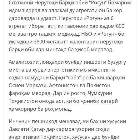
Сохтмони Неругоҳи барқи обии “Роғун” бомаром
идома дорад ва аллакай ду агрегати он ба кор
дароварда шудааст. Неругоҳи «Роғун» аз 6
агрегат иборат аст, ки тавоноии ҳар кадом 600
мегаваттро ташкил медиҳад. НБО-и «Роғун» бо
иқтидори 3800 мегаватт калонтарин неругоҳи
барқи обӣ дар минтақа ба ҳисоб меравад.
Амалисозии лоиҳаҳои бунёди иншооти бузургу
миёна ва хурди энергетикии мо имконияти
содир намудани барқи “сабз”-ро ба кишварҳои
Осиёи Марказӣ, Афғонистон ва Покистон
фароҳам меорад. Дар ин росто, Ҷумҳурии
Тоҷикистон омода аст, ки бо ҷониби қатарӣ
ҳамкориро ба роҳ монад.
Инчунин пешниҳод мешавад, ки бахши хусусии
Давлати Қатар дар сармоягузории соҳаи
энергетикаи Тоҷикистон, хусусан дар бунёди