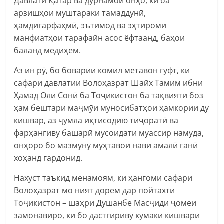
Давлати Қатар ва дурнамои онҳо, ки ба
арзишҳои муштараки тамаддунӣ,
ҳамдигарфаҳмӣ, эътимод ва эҳтироми
манфиатҳои тарафайн асос ёфтаанд, баҳои
баланд медиҳем.
Аз ин рӯ, бо боварии комил метавон гуфт, ки
сафари давлатии Волоҳазрат Шайх Тамим ибни
Ҳамад Оли Сонӣ ба Тоҷикистон ба тақвияти боз
ҳам бештари маҷмӯи муносибатҳои ҳамкории ду
кишвар, аз ҷумла иқтисодию тиҷоратӣ ва
фарҳангиву башарӣ мусоидати муассир намуда,
онҳоро бо мазмуну муҳтавои нави амалӣ ғанӣ
хоҳанд гардонид.
Нахуст таъкид менамоям, ки ҳангоми сафари
Волоҳазрат мо ният дорем дар пойтахти
Тоҷикистон – шаҳри Душанбе Масҷиди ҷомеи
замонавиро, ки бо дастгириву кумаки кишвари