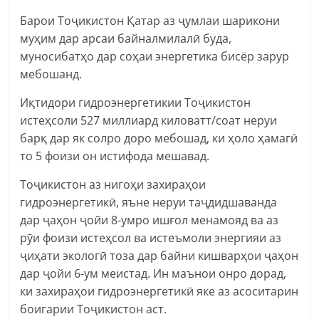
Барои Тоҷикистон Қатар аз ҷумлаи шарикони
муҳим дар арсаи байналмилалӣ буда,
муносибатҳо дар соҳаи энергетика бисёр зарур
мебошанд.
Иқтидори гидроэнергетикии Тоҷикистон
истеҳсоли 527 миллиард киловатт/соат неруи
барқ дар як солро доро мебошад, ки ҳоло ҳамагӣ
то 5 фоизи он истифода мешавад.
Тоҷикистон аз нигоҳи захираҳои
гидроэнергетикӣ, яъне неруи таҷдидшаванда
дар ҷаҳон ҷойи 8-умро ишғол менамояд ва аз
рӯи фоизи истеҳсол ва истеъмоли энергияи аз
ҷиҳати экологӣ тоза дар байни кишварҳои ҷаҳон
дар ҷойи 6-ум меистад. Ин маънои онро дорад,
ки захираҳои гидроэнергетикӣ яке аз асоситарин
боигарии Тоҷикистон аст.