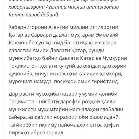
хабарнигорони Агентии миллии иттилоотии
Қатар ҷавоб доданд.
Хабарнигорони Агентии миллии иттилоотии
Қатар аз Сарвари давлат муҳтарам Эмомалӣ
Раҳмон бо суолҳо оид ба натиҷаҳои сафари
давлатии Амири Давлати Қатар, рушди
муносибатҳо байни Давлати Қатар ва Ҷумҳурии
Тоҷикистон, ҳолати кунунӣ ва ояндаи ҳамкории
дуҷониба, инчунин соҳаҳои калидии ҳамкорӣ,
муроҷиат намуда, посухҳои амиқ гирифтанд.
Дар рафти мусоҳиба назари умумии ҷониби
Тоҷикистон нисбати дарёфти роҳҳои ҳалли
мушкилоти муҳимтарин масъалаҳои глобалии
сайёра, аз қабили норасоии оби ошомиданӣ,
тағйирёбии иқлиму пайомадҳои он ва ҳифзи
пиряхҳо иброз гардид.