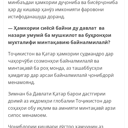
минбаъдаи ҳамкории дуҷониба ва бисёрҷониба
ҳар ду кишвар ҳанӯз имконияти фаровони
истифоданашуда доранд.
— Ҳамкории сиёсӣ байни ду давлат ва
назари умумӣ ба мушкилот ва буҳронҳои
мухталифи минтақавию байналмилалӣ?
Тоҷикистон ва Қатар ҳамкории судмандро дар
чаҳорчӯби созмонҳои байналмилалӣ ва
минтақавӣ ба роҳ монда, аз ташаббусҳои
ҳамдигар дар арсаи байналмилалӣ ҷонибдорӣ
менамоянд.
Зимнан ба Давлати Қатар барои дастгирии
доимӣ аз иқдомҳои глобалии Тоҷикистон дар
соҳаҳои обу иқлим ва амнияти минтақавӣ арзи
сипос менамоем.
Ҷонибдории кишвари дӯстро ҳамчунин аз