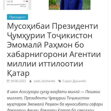
Президент
Мусоҳибаи Президенти
Ҷумҳурии Тоҷикистон
Эмомалӣ Раҳмон бо
хабарнигорони Агентии
миллии иттилоотии
Қатар
09.06.2023
sado_dushanbe
Садои Душанбе
8 июн Асосгузори сулҳу ваҳдати миллӣ — Пешвои
миллат, Президенти Ҷумҳурии Тоҷикистон
муҳтарам Эмомалӣ Раҳмон ба муносибати сафари
давлатии Амири Давлати Қатар ба саволҳои