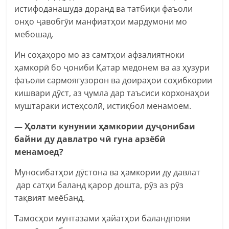
истифоданашуда доранд ва татбиқи фаъоли
онҳо ҷавобгӯи манфиатҳои мардумони мо
мебошад.
Ин соҳаҳоро мо аз самтҳои афзалиятноки
ҳамкорӣ бо ҷониби Қатар медонем ва аз ҳузури
фаъоли сармоягузорон ва доираҳои соҳибкории
кишвари дӯст, аз ҷумла дар таъсиси корхонаҳои
муштараки истеҳсолӣ, истиқбол менамоем.
— Ҳолати кунунии ҳамкории дуҷонибаи
байни ду давлатро чӣ гуна арзёбӣ
менамоед?
Муносибатҳои дӯстона ва ҳамкории ду давлат
дар сатҳи баланд қарор дошта, рӯз аз рӯз
тақвият меёбанд.
Тамосҳои мунтазами ҳайатҳои баландпояи