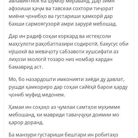
авлавиятнок ба шумор мераванд. Дар зимн
афзоиши ҳаҷм ва тавсеаи сохтори тиҷорат
миёни ҷонибҳо ва густариши ҳамкорӣ дар
бахши сармоягузорӣ амри зарурӣ мебошад.
Дар ин радиф соҳаи коркард ва истеҳсоли
маҳсулоти рақобатпазири содиротӣ, бахусус оби
нӯшокӣ ва меваҷоту сабзавоти хушсифати аз
лиҳози экологӣ тозаро низ номбар кардан
бамаврид аст.
Мо, бо назардошти имконияти зиёди ду давлат,
рушди ҳамкориро дар соҳаи сайёҳӣ барои ҳарду
ҷониб муфид медонем.
Ҳамаи ин соҳаҳо аз ҷумлаи самтҳои муҳимме
мебошанд, ки мавриди таваҷҷуҳи доимии мо
қарор доранд.
Ба манзури густариши бештари ин робитаҳо