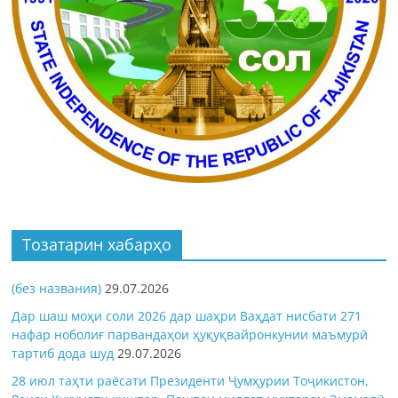
Тозатарин хабарҳо
(без названия)
29.07.2026
Дар шаш моҳи соли 2026 дар шаҳри Ваҳдат нисбати 271
нафар ноболиғ парвандаҳои ҳуқуқвайронкунии маъмурӣ
тартиб дода шуд
29.07.2026
28 июл таҳти раёсати Президенти Ҷумҳурии Тоҷикистон,