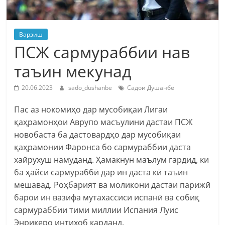
Варзиш
ПСЖ сармураббии нав
таъин мекунад
20.06.2023
sado_dushanbe
Садои Душанбе
Пас аз нокомиҳо дар мусобиқаи Лигаи
қаҳрамонҳои Аврупо масъулини дастаи ПСЖ
новобаста ба дастовардҳо дар мусобиқаи
қаҳрамонии Фаронса бо сармураббии даста
хайрухуш намуданд. Ҳамакнун маълум гардид, ки
ба ҳайси сармураббӣ дар ин даста кӣ таъин
мешавад. Роҳбарият ва моликони дастаи парижӣ
барои ин вазифа мутахассиси испанӣ ва собиқ
сармураббии тими миллии Испания Луис
Энрикеро интихоб карданд.