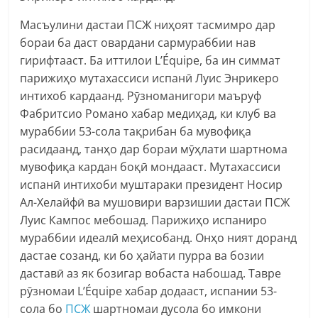
Масъулини дастаи ПСЖ ниҳоят тасмимро дар
бораи ба даст овардани сармураббии нав
гирифтааст. Ба иттилои L’Équipe, ба ин симмат
парижиҳо мутахассиси испанӣ Луис Энрикеро
интихоб кардаанд. Рӯзноманигори маъруф
Фабритсио Романо хабар медиҳад, ки клуб ва
мураббии 53-сола тақрибан ба мувофиқа
расидаанд, танҳо дар бораи мӯҳлати шартнома
мувофиқа кардан боқӣ мондааст. Мутахассиси
испанӣ интихоби муштараки президент Носир
Ал-Хелайфӣ ва мушовири варзишии дастаи ПСЖ
Луис Кампос мебошад. Парижиҳо испаниро
мураббии идеалӣ меҳисобанд. Онҳо ният доранд
дастае созанд, ки бо ҳайати пурра ва бозии
даставӣ аз як бозигар вобаста набошад. Тавре
рӯзномаи L’Équipe хабар додааст, испании 53-
сола бо
ПСЖ
шартномаи дусола бо имкони