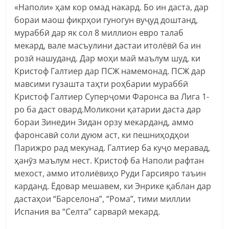
«Наполи» ҳам кор омад накард. Бо ин даста, дар
бораи маош фикрҳои гуногун вуҷуд доштанд,
мураббӣ дар як сол 8 миллион евро талаб
мекард, вале масъулини дастаи итолёвӣ ба ин
розӣ нашуданд. Дар моҳи май маълум шуд, ки
Кристоф Галтиер дар ПСЖ намемонад. ПСЖ дар
мавсими гузашта таҳти роҳбарии мураббӣ
Кристоф Галтиер Суперҷоми Фаронса ва Лига 1-
ро ба даст овард.Моликони қатарии даста дар
бораи Зинедин Зидан орзу мекарданд, аммо
фаронсавӣ соли дуюм аст, ки пешниҳодҳои
Парижро рад мекунад. Галтиер ба куҷо меравад,
ҳанӯз маълум нест. Кристоф ба Наполи рафтан
мехост, аммо итолиёвиҳо Руди Гарсияро таъин
карданд. Ёдовар мешавем, ки Энрике қаблан дар
дастаҳои “Барселона”, “Рома”, тими миллии
Испания ва “Селта” сарварӣ мекард.