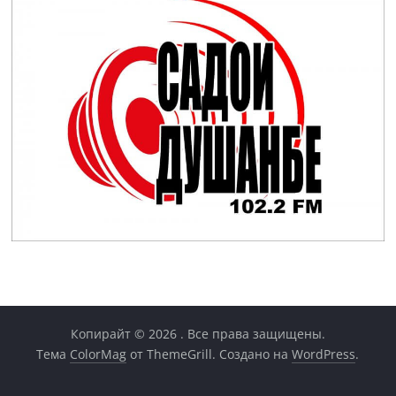
Копирайт © 2026
. Все права защищены.
Тема
ColorMag
от ThemeGrill. Создано на
WordPress
.