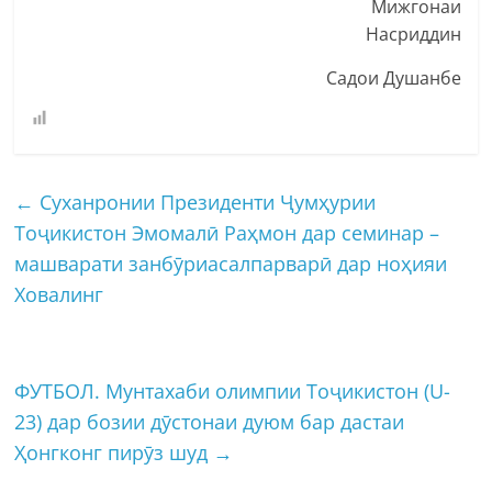
Мижгонаи
Насриддин
Садои Душанбе
←
Суханронии Президенти Ҷумҳурии
Тоҷикистон Эмомалӣ Раҳмон дар семинар –
машварати занбӯриасалпарварӣ дар ноҳияи
Ховалинг
ФУТБОЛ. Мунтахаби олимпии Тоҷикистон (U-
23) дар бозии дӯстонаи дуюм бар дастаи
Ҳонгконг пирӯз шуд
→