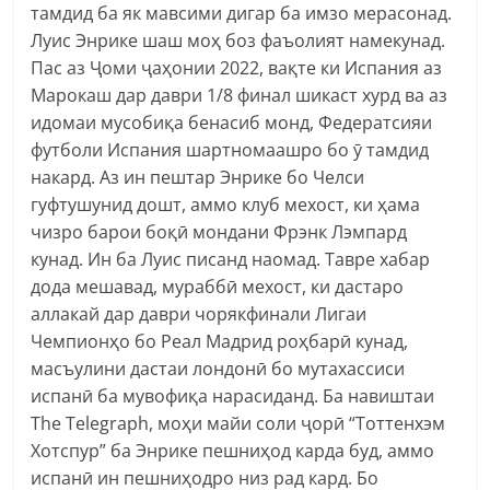
тамдид ба як мавсими дигар ба имзо мерасонад.
Луис Энрике шаш моҳ боз фаъолият намекунад.
Пас аз Ҷоми ҷаҳонии 2022, вақте ки Испания аз
Марокаш дар даври 1/8 финал шикаст хурд ва аз
идомаи мусобиқа бенасиб монд, Федератсияи
футболи Испания шартномаашро бо ӯ тамдид
накард. Аз ин пештар Энрике бо Челси
гуфтушунид дошт, аммо клуб мехост, ки ҳама
чизро барои боқӣ мондани Фрэнк Лэмпард
кунад. Ин ба Луис писанд наомад. Тавре хабар
дода мешавад, мураббӣ мехост, ки дастаро
аллакай дар даври чорякфинали Лигаи
Чемпионҳо бо Реал Мадрид роҳбарӣ кунад,
масъулини дастаи лондонӣ бо мутахассиси
испанӣ ба мувофиқа нарасиданд. Ба навиштаи
The Telegraph, моҳи майи соли ҷорӣ “Тоттенхэм
Хотспур” ба Энрике пешниҳод карда буд, аммо
испанӣ ин пешниҳодро низ рад кард. Бо