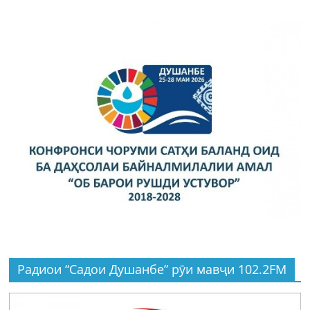
Радиои “Садои Душанбе” рӯи мавҷи 102.2FM