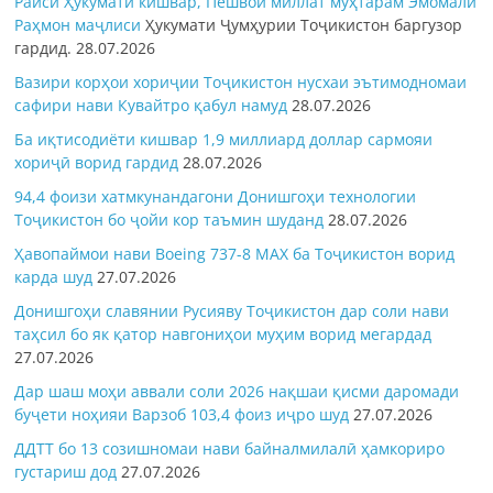
Раиси Ҳукумати кишвар, Пешвои миллат муҳтарам Эмомалӣ
Раҳмон
маҷлиси
Ҳукумати Ҷумҳурии Тоҷикистон баргузор
гардид.
28.07.2026
Вазири корҳои хориҷии Тоҷикистон нусхаи эътимодномаи
сафири нави Кувайтро қабул намуд
28.07.2026
Ба иқтисодиёти кишвар 1,9 миллиард доллар сармояи
хориҷӣ ворид гардид
28.07.2026
94,4 фоизи хатмкунандагони Донишгоҳи технологии
Тоҷикистон бо ҷойи кор таъмин шуданд
28.07.2026
Ҳавопаймои нави Boeing 737-8 MAX ба Тоҷикистон ворид
карда шуд
27.07.2026
Донишгоҳи славянии Русияву Тоҷикистон дар соли нави
таҳсил бо як қатор навгониҳои муҳим ворид мегардад
27.07.2026
Дар шаш моҳи аввали соли 2026 нақшаи қисми даромади
буҷети ноҳияи Варзоб 103,4 фоиз иҷро шуд
27.07.2026
ДДТТ бо 13 созишномаи нави байналмилалӣ ҳамкориро
густариш дод
27.07.2026