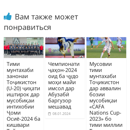
Вам также может
понравиться
Тими
Чемпионати
Мусовии
мунтахаби
ҷаҳон-2024
тими
занонаи
оид ба ҷудо
мунтахаби
Тоҷикистон
моҳи майи
Тоҷикистон
(U-20) ҷиҳати
имсол дар
дар аввалин
иштирок дар
Абузабӣ
бозии
мусобиқаи
баргузор
мусобиқаи
интихобии
мешавад
«CAFA
Ҷоми
Nations Cup-
08.01.2024
Осиё-2024 ба
2023» бо
кишвари
тими миллии