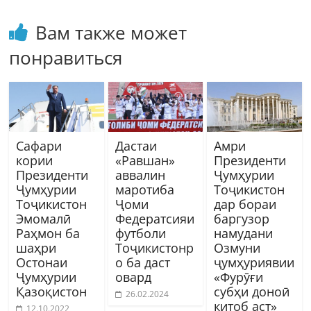
Вам также может
понравиться
Сафари
Дастаи
Амри
кории
«Равшан»
Президенти
Президенти
аввалин
Ҷумҳурии
Ҷумҳурии
маротиба
Тоҷикистон
Тоҷикистон
Ҷоми
дар бораи
Эмомалӣ
Федератсияи
баргузор
Раҳмон ба
футболи
намудани
шаҳри
Тоҷикистонр
Озмуни
Остонаи
о ба даст
ҷумҳуриявии
Ҷумҳурии
овард
«Фурӯғи
Қазоқистон
субҳи доноӣ
26.02.2024
китоб аст»
12.10.2022