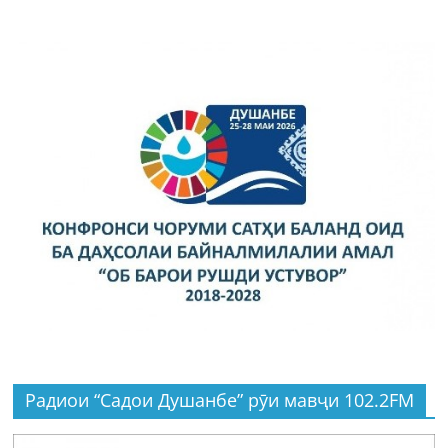
Радиои “Садои Душанбе” рӯи мавҷи 102.2FM