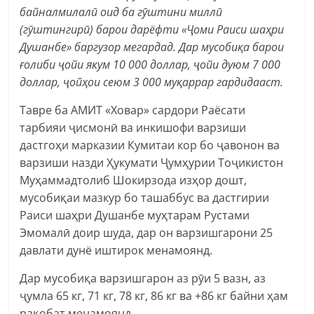
байналмилалӣ оид ба гӯштини миллӣ
(гӯштингирӣ) барои дарёфти «Ҷоми Раиси шаҳри
Душанбе» баргузор мегардад. Дар мусобиқа барои
ғолиби ҷойи якум 10 000 доллар, ҷойи дуюм 7 000
доллар, ҷойҳои сеюм 3 000 муқаррар гардидааст.
Тавре ба АМИТ «Ховар» сардори Раёсати
тарбияи ҷисмонӣ ва инкишофи варзиши
дастгоҳи марказии Кумитаи кор бо ҷавонон ва
варзиши назди Ҳукумати Ҷумҳурии Тоҷикистон
Муҳаммадтолиб Шокирзода изҳор дошт,
мусобиқаи мазкур бо ташаббус ва дастгирии
Раиси шаҳри Душанбе муҳтарам Рустами
Эмомалӣ доир шуда, дар он варзишгарони 25
давлати дунё иштирок менамоянд.
Дар мусобиқа варзишгарон аз рӯи 5 вазн, аз
ҷумла 65 кг, 71 кг, 78 кг, 86 кг ва +86 кг байни ҳам
рақобат менамоянд.