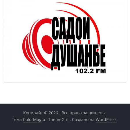
Копирайт © 2026
. Все права защищены.
Тема
ColorMag
от ThemeGrill. Создано на
WordPress
.