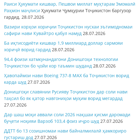
Раиси Ҳукумати кишвар, Пешвои миллат муҳтарам Эмомалӣ
Раҳмон
маҷлиси
Ҳукумати Ҷумҳурии Тоҷикистон баргузор
гардид.
28.07.2026
Вазири корҳои хориҷии Тоҷикистон нусхаи эътимодномаи
сафири нави Кувайтро қабул намуд
28.07.2026
Ба иқтисодиёти кишвар 1,9 миллиард доллар сармояи
хориҷӣ ворид гардид
28.07.2026
94,4 фоизи хатмкунандагони Донишгоҳи технологии
Тоҷикистон бо ҷойи кор таъмин шуданд
28.07.2026
Ҳавопаймои нави Boeing 737-8 MAX ба Тоҷикистон ворид
карда шуд
27.07.2026
Донишгоҳи славянии Русияву Тоҷикистон дар соли нави
таҳсил бо як қатор навгониҳои муҳим ворид мегардад
27.07.2026
Дар шаш моҳи аввали соли 2026 нақшаи қисми даромади
буҷети ноҳияи Варзоб 103,4 фоиз иҷро шуд
27.07.2026
ДДТТ бо 13 созишномаи нави байналмилалӣ ҳамкориро
густариш дод
27.07.2026