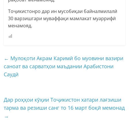
Тоҷикистонро дар ин мусобиқаи байналмилалӣ
30 варзишгари муваффақи мамлакат муаррифӣ
менамояд.
←
Мулоқоти Акрам Каримӣ бо муовини вазири
саноат ва сарватҳои маъдании Арабистони
Саудӣ
Дар роҳҳои кӯҳии Тоҷикистон хатари лағзиши
тарма ва резиши санг то 16 март боқӣ мемонад
→