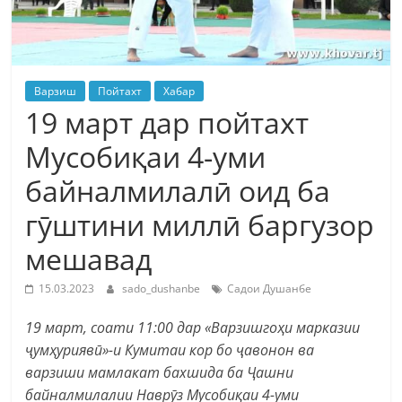
Варзиш
Пойтахт
Хабар
19 март дар пойтахт
Мусобиқаи 4-уми
байналмилалӣ оид ба
гӯштини миллӣ баргузор
мешавад
15.03.2023
sado_dushanbe
Садои Душанбе
19 март, соати 11:00 дар «Варзишгоҳи марказии
ҷумҳуриявӣ»-и Кумитаи кор бо ҷавонон ва
варзиши мамлакат бахшида ба Ҷашни
байналмилалии Наврӯз Мусобиқаи 4-уми