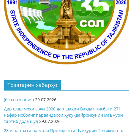
Тозатарин хабарҳо
(без названия)
29.07.2026
Дар шаш моҳи соли 2026 дар шаҳри Ваҳдат нисбати 271
нафар ноболиғ парвандаҳои ҳуқуқвайронкунии маъмурӣ
тартиб дода шуд
29.07.2026
28 июл таҳти раёсати Президенти Ҷумҳурии Тоҷикистон,