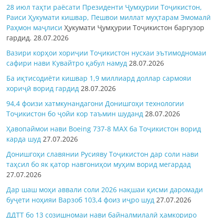
28 июл таҳти раёсати Президенти Ҷумҳурии Тоҷикистон,
Раиси Ҳукумати кишвар, Пешвои миллат муҳтарам Эмомалӣ
Раҳмон
маҷлиси
Ҳукумати Ҷумҳурии Тоҷикистон баргузор
гардид.
28.07.2026
Вазири корҳои хориҷии Тоҷикистон нусхаи эътимодномаи
сафири нави Кувайтро қабул намуд
28.07.2026
Ба иқтисодиёти кишвар 1,9 миллиард доллар сармояи
хориҷӣ ворид гардид
28.07.2026
94,4 фоизи хатмкунандагони Донишгоҳи технологии
Тоҷикистон бо ҷойи кор таъмин шуданд
28.07.2026
Ҳавопаймои нави Boeing 737-8 MAX ба Тоҷикистон ворид
карда шуд
27.07.2026
Донишгоҳи славянии Русияву Тоҷикистон дар соли нави
таҳсил бо як қатор навгониҳои муҳим ворид мегардад
27.07.2026
Дар шаш моҳи аввали соли 2026 нақшаи қисми даромади
буҷети ноҳияи Варзоб 103,4 фоиз иҷро шуд
27.07.2026
ДДТТ бо 13 созишномаи нави байналмилалӣ ҳамкориро