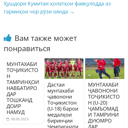
Ҳушдори Кумитаи ҳолатҳои фавқулодда аз
гармиҳои чор рӯзи оянда
→
Вам также может
понравиться
МУНТАХАБИ
ТОҶИКИСТО
Н
ТАМРИНҲОИ
Дастаи
МУНТАХАБИ
НАВБАТИРО
мунтахаби
ҶАВОНОНИ
ДАР
ҷавонони
ТОҶИКИСТО
ТОШКАНД
Тоҷикистон
Н (U-20)
ДОИР
(U-18) барои
ҶАМЪОМАД
НАМУД
медалҳои
И ТАМРИНИ
08.06.2023
биринҷии
ДУЮМРО
Чемпионати
ДАР