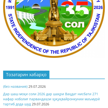
Тозатарин хабарҳо
(без названия)
29.07.2026
Дар шаш моҳи соли 2026 дар шаҳри Ваҳдат нисбати 271
нафар ноболиғ парвандаҳои ҳуқуқвайронкунии маъмурӣ
тартиб дода шуд
29.07.2026