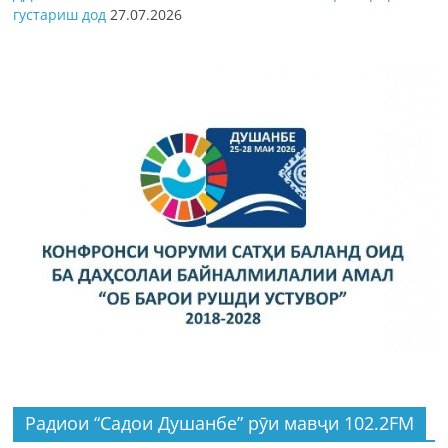
густариш дод
27.07.2026
Радиои “Садои Душанбе” рӯи мавҷи 102.2FM