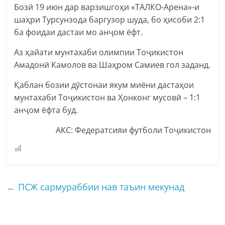
Бозӣ 19 июн дар варзишгоҳи «ТАЛКО-Арена»-и
шаҳри Турсунзода баргузор шуда, бо ҳисоби 2:1
ба фоидаи дастаи мо анҷом ёфт.
Аз ҳайати мунтахаби олимпии Тоҷикистон
Амадонӣ Камолов ва Шаҳром Самиев гол заданд.
Қаблан бозии дӯстонаи якум миёни дастаҳои
мунтахаби Тоҷикистон ва Ҳонконг мусовӣ – 1:1
анҷом ёфта буд.
АКС: Федератсияи футболи Тоҷикистон
←
ПСЖ сармураббии нав таъин мекунад