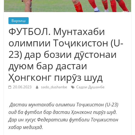
Варзиш
ФУТБОЛ. Мунтахаби
олимпии Тоҷикистон (U-
23) дар бозии дӯстонаи
дуюм бар дастаи
Ҳонгконг пирӯз шуд
20.06.2023
sado_dushanbe
Садои Душанбе
Дастаи мунтахаби олимпии Тоҷикистон (U-23)
оид ба футбол бар дастаи Ҳонгконг пирӯз шуд.
Дар ин хусус Федератсияи футболи Тоҷикистон
хабар медиҳад.