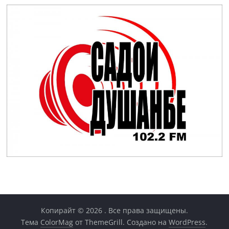
Копирайт © 2026
. Все права защищены.
Тема
ColorMag
от ThemeGrill. Создано на
WordPress
.