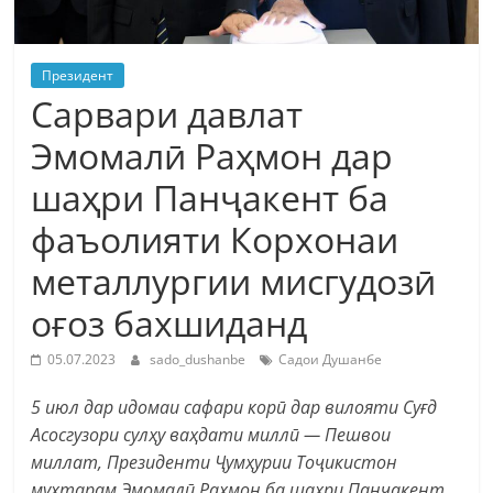
Президент
Сарвари давлат
Эмомалӣ Раҳмон дар
шаҳри Панҷакент ба
фаъолияти Корхонаи
металлургии мисгудозӣ
оғоз бахшиданд
05.07.2023
sado_dushanbe
Садои Душанбе
5 июл дар идомаи сафари корӣ дар вилояти Суғд
Асосгузори сулҳу ваҳдати миллӣ — Пешвои
миллат, Президенти Ҷумҳурии Тоҷикистон
муҳтарам Эмомалӣ Раҳмон ба шаҳри Панҷакент