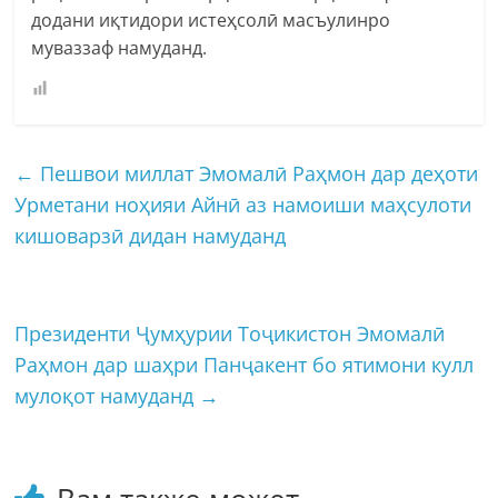
додани иқтидори истеҳсолӣ масъулинро
муваззаф намуданд.
←
Пешвои миллат Эмомалӣ Раҳмон дар деҳоти
Урметани ноҳияи Айнӣ аз намоиши маҳсулоти
кишоварзӣ дидан намуданд
Президенти Ҷумҳурии Тоҷикистон Эмомалӣ
Раҳмон дар шаҳри Панҷакент бо ятимони кулл
мулоқот намуданд
→