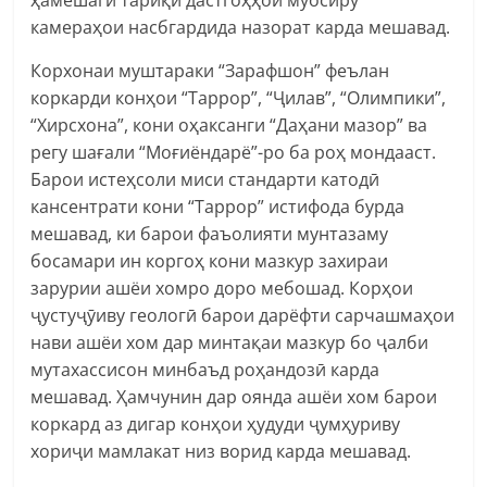
камераҳои насбгардида назорат карда мешавад.
Корхонаи муштараки “Зарафшон” феълан
коркарди конҳои “Таррор”, “Ҷилав”, “Олимпики”,
“Хирсхона”, кони оҳаксанги “Даҳани мазор” ва
регу шағали “Моғиёндарё”-ро ба роҳ мондааст.
Барои истеҳсоли миси стандарти катодӣ
кансентрати кони “Таррор” истифода бурда
мешавад, ки барои фаъолияти мунтазаму
босамари ин коргоҳ кони мазкур захираи
зарурии ашёи хомро доро мебошад. Корҳои
ҷустуҷӯиву геологӣ барои дарёфти сарчашмаҳои
нави ашёи хом дар минтақаи мазкур бо ҷалби
мутахассисон минбаъд роҳандозӣ карда
мешавад. Ҳамчунин дар оянда ашёи хом барои
коркард аз дигар конҳои ҳудуди ҷумҳуриву
хориҷи мамлакат низ ворид карда мешавад.