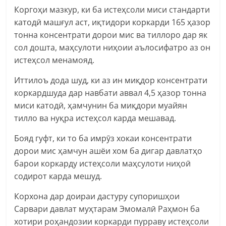
Коргоҳи мазкур, ки ба истеҳсоли миси стандарти
катодӣ машғул аст, иқтидори коркарди 165 ҳазор
тонна консентрати дорои мис ва тиллоро дар як
сол дошта, маҳсулоти ниҳоии аълосифатро аз он
истеҳсол менамояд.
Иттилоъ дода шуд, ки аз ин миқдор консентрати
коркардшуда дар навбати аввал 4,5 ҳазор тонна
миси катодӣ, ҳамчунин ба миқдори муайян
тилло ва нуқра истеҳсол карда мешавад.
Бояд гуфт, ки то ба имрӯз хокаи консентрати
дорои мис ҳамчун ашёи хом ба дигар давлатҳо
барои коркарду истеҳсоли маҳсулоти ниҳоӣ
содирот карда мешуд.
Корхона дар доираи дастуру супоришҳои
Сарвари давлат муҳтарам Эмомалӣ Раҳмон ба
хотири роҳандозии коркарди пурраву истеҳсоли