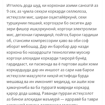
Иттилоъ дода шуд, ки корхонаи азими саноатӣ аз
9 сех, аз ҷумла сехҳои коркарди селлюлоза,
истеҳсоли мис, шираи оҳактайёркунӣ, сехи
туршкунии пешакӣ, коргоҳҳои бо оксиген дар
зери фишор ишқоркунонӣ, коргоҳи электролизи
мис, дегхонаи гармидиҳӣ, пойгоҳ барои гардиши
об, стансияи компрессории ҳаво ва оби соф
иборат мебошад. Дар ин баробар дар назди
корхона бо назардошти технологияи муосир
коргоҳи алоҳидаи коркарди такрорӣ бунёд
гардидааст, ки пасмонда ва ё партови ашёи хоми
коркардшуда дар ин иншоот аз сари нав барои
истеҳсоли маҳсулоти ниҳоӣ истифода бурда
мешавад ва ин имконият медиҳад, ки ашёи хом
ҳамаҷониба ва ба пуррагӣ мавриди коркард
қарор дода шавад. Раванди пурраи истеҳсолот
аз бинои алоҳидаи маъмурӣ — идоравӣ ба таври
ҳамешагӣ тариқи дастгоҳҳои муосиру