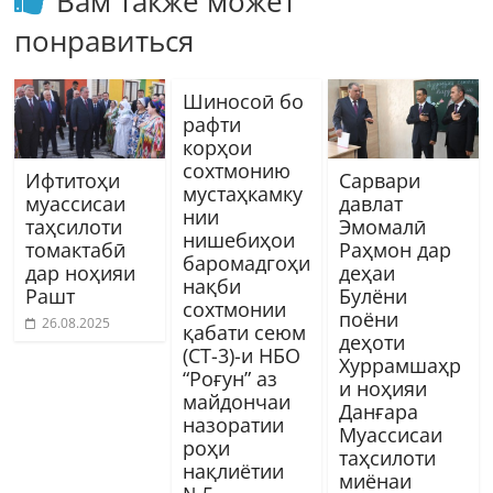
Вам также может
понравиться
Шиносоӣ бо
рафти
корҳои
сохтмонию
Ифтитоҳи
Сарвари
мустаҳкамку
муассисаи
давлат
нии
таҳсилоти
Эмомалӣ
нишебиҳои
томактабӣ
Раҳмон дар
баромадгоҳи
дар ноҳияи
деҳаи
нақби
Рашт
Булёни
сохтмонии
поёни
26.08.2025
қабати сеюм
деҳоти
(СТ-3)-и НБО
Хуррамшаҳр
“Роғун” аз
и ноҳияи
майдончаи
Данғара
назоратии
Муассисаи
роҳи
таҳсилоти
нақлиётии
миёнаи