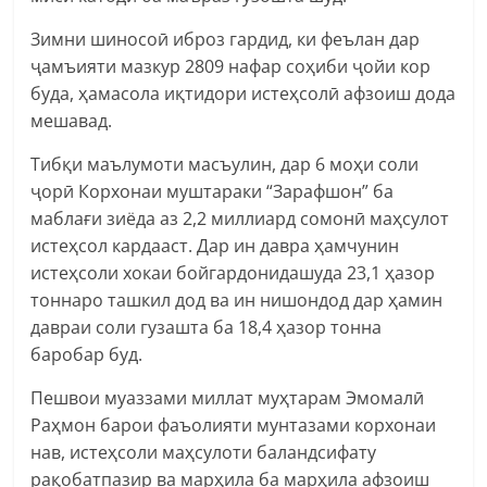
Зимни шиносоӣ иброз гардид, ки феълан дар
ҷамъияти мазкур 2809 нафар соҳиби ҷойи кор
буда, ҳамасола иқтидори истеҳсолӣ афзоиш дода
мешавад.
Тибқи маълумоти масъулин, дар 6 моҳи соли
ҷорӣ Корхонаи муштараки “Зарафшон” ба
маблағи зиёда аз 2,2 миллиард сомонӣ маҳсулот
истеҳсол кардааст. Дар ин давра ҳамчунин
истеҳсоли хокаи бойгардонидашуда 23,1 ҳазор
тоннаро ташкил дод ва ин нишондод дар ҳамин
давраи соли гузашта ба 18,4 ҳазор тонна
баробар буд.
Пешвои муаззами миллат муҳтарам Эмомалӣ
Раҳмон барои фаъолияти мунтазами корхонаи
нав, истеҳсоли маҳсулоти баландсифату
рақобатпазир ва марҳила ба марҳила афзоиш