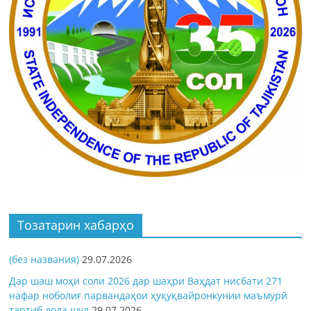
Тозатарин хабарҳо
(без названия)
29.07.2026
Дар шаш моҳи соли 2026 дар шаҳри Ваҳдат нисбати 271
нафар ноболиғ парвандаҳои ҳуқуқвайронкунии маъмурӣ
тартиб дода шуд
29.07.2026