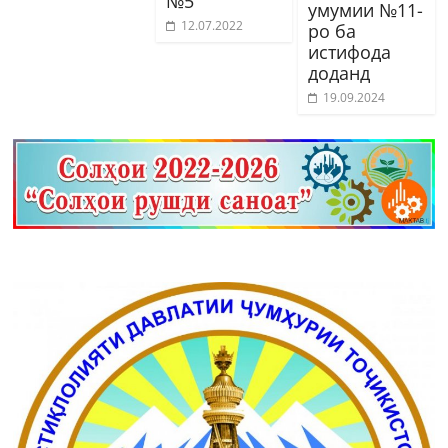
№5
умумии №11-
12.07.2022
ро ба
истифода
доданд
19.09.2024