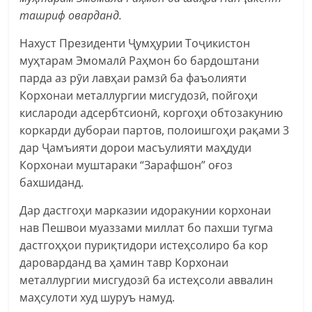
ташриф оварданд.
Нахуст Президенти Ҷумҳурии Тоҷикистон
муҳтарам Эмомалӣ Раҳмон бо бардоштани
парда аз рӯи лавҳаи рамзӣ ба фаъолияти
Корхонаи металлургии мисгудозӣ, пойгоҳи
кислароди адсербтсионӣ, коргоҳи обтозакунию
коркарди дубораи партов, полоишгоҳи рақами 3
дар Ҷамъияти дорои масъулияти маҳдуди
Корхонаи муштараки “Зарафшон” оғоз
бахшиданд.
Дар дастгоҳи марказии идоракунии корхонаи
нав Пешвои муаззами миллат бо пахши тугма
дастгоҳҳои пуриқтидори истеҳсолиро ба кор
дароварданд ва ҳамин тавр Корхонаи
металлургии мисгудозӣ ба истеҳсоли аввалин
маҳсулоти худ шуруъ намуд.