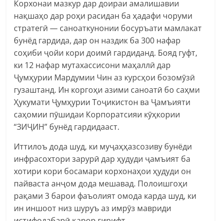
Корхонаи мазкур дар доираи амалишавии
нақшаҳо дар роҳи расидан ба ҳадафи чоруми
стратегӣ — саноаткунонии босуръати мамлакат
бунёд гардида, дар он наздик ба 300 нафар
соҳиби ҷойи кори доимӣ гардиданд. Бояд гуфт,
ки 12 нафар мутахассисони маҳаллӣ дар
Ҷумҳурии Мардумии Чин аз курсҳои бозомӯзӣ
гузаштанд. Ин коргоҳи азими саноатӣ бо саҳми
Ҳукумати Ҷумҳурии Тоҷикистон ва Ҷамъияти
саҳомии пӯшидаи Корпоратсияи кӯҳкории
“ЗИҶИН” бунёд гардидааст.
Иттилоъ дода шуд, ки муҷаҳҳазсозиву бунёди
инфрасохтори зарурӣ дар ҳудуди ҷамъият ба
хотири кори босамари корхонаҳои ҳудуди он
пайваста анҷом дода мешавад. Полоишгоҳи
рақами 3 барои фаъолият омода карда шуд, ки
ин иншоот низ шуруъ аз имрӯз мавриди
истифодабарӣ қарор гирифт.