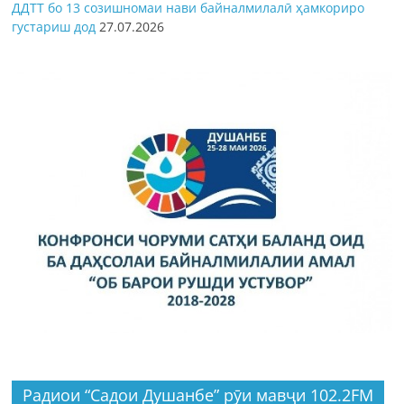
ДДТТ бо 13 созишномаи нави байналмилалӣ ҳамкориро
густариш дод
27.07.2026
Радиои “Садои Душанбе” рӯи мавҷи 102.2FM