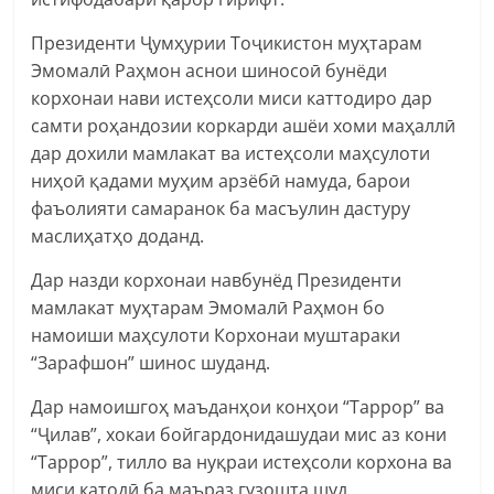
Президенти Ҷумҳурии Тоҷикистон муҳтарам
Эмомалӣ Раҳмон аснои шиносоӣ бунёди
корхонаи нави истеҳсоли миси каттодиро дар
самти роҳандозии коркарди ашёи хоми маҳаллӣ
дар дохили мамлакат ва истеҳсоли маҳсулоти
ниҳоӣ қадами муҳим арзёбӣ намуда, барои
фаъолияти самаранок ба масъулин дастуру
маслиҳатҳо доданд.
Дар назди корхонаи навбунёд Президенти
мамлакат муҳтарам Эмомалӣ Раҳмон бо
намоиши маҳсулоти Корхонаи муштараки
“Зарафшон” шинос шуданд.
Дар намоишгоҳ маъданҳои конҳои “Таррор” ва
“Ҷилав”, хокаи бойгардонидашудаи мис аз кони
“Таррор”, тилло ва нуқраи истеҳсоли корхона ва
миси катодӣ ба маъраз гузошта шуд.