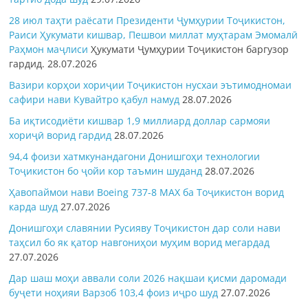
28 июл таҳти раёсати Президенти Ҷумҳурии Тоҷикистон,
Раиси Ҳукумати кишвар, Пешвои миллат муҳтарам Эмомалӣ
Раҳмон
маҷлиси
Ҳукумати Ҷумҳурии Тоҷикистон баргузор
гардид.
28.07.2026
Вазири корҳои хориҷии Тоҷикистон нусхаи эътимодномаи
сафири нави Кувайтро қабул намуд
28.07.2026
Ба иқтисодиёти кишвар 1,9 миллиард доллар сармояи
хориҷӣ ворид гардид
28.07.2026
94,4 фоизи хатмкунандагони Донишгоҳи технологии
Тоҷикистон бо ҷойи кор таъмин шуданд
28.07.2026
Ҳавопаймои нави Boeing 737-8 MAX ба Тоҷикистон ворид
карда шуд
27.07.2026
Донишгоҳи славянии Русияву Тоҷикистон дар соли нави
таҳсил бо як қатор навгониҳои муҳим ворид мегардад
27.07.2026
Дар шаш моҳи аввали соли 2026 нақшаи қисми даромади
буҷети ноҳияи Варзоб 103,4 фоиз иҷро шуд
27.07.2026