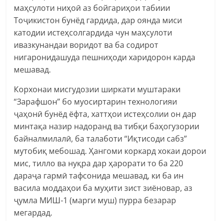
маҳсулоти ниҳоӣ аз бойгариҳои табиии
Тоҷикистон бунёд гардида, дар оянда миси
катодии истеҳсолгардида чун маҳсулоти
ивазкунандаи воридот ва ба содирот
нигаронидашуда пешниҳоди харидорон карда
мешавад.
Корхонаи мисгудозии ширкати муштараки
“Зарафшон” бо муосиртарин технологияи
ҷаҳонӣ бунёд ёфта, хаттҳои истеҳсолии он дар
минтақа назир надоранд ва тибқи баҳогузории
байналмилалӣ, ба талаботи “Иқтисоди сабз”
мутобиқ мебошад. Ҳангоми коркард хокаи дорои
мис, тилло ва нуқра дар ҳарорати то ба 220
дараҷа гармӣ тафсонида мешавад, ки ба ин
васила моддаҳои ба муҳити зист зиёновар, аз
ҷумла МИШ-1 (марги муш) пурра безарар
мегардад.