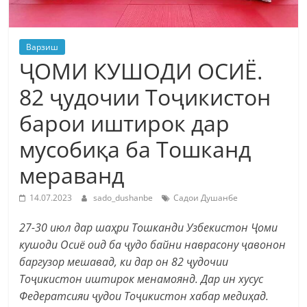
Варзиш
ҶОМИ КУШОДИ ОСИЁ.
82 ҷудочии Тоҷикистон
барои иштирок дар
мусобиқа ба Тошканд
мераванд
14.07.2023
sado_dushanbe
Садои Душанбе
27-30 июл дар шаҳри Тошканди Узбекистон Ҷоми
кушоди Осиё оид ба ҷудо байни наврасону ҷавонон
баргузор мешавад, ки дар он 82 ҷудочии
Тоҷикистон иштирок менамоянд. Дар ин хусус
Федератсияи ҷудои Тоҷикистон хабар медиҳад.