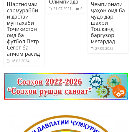
Олимпиада
Шартномаи
Чемпионати
21.07.2021
0
сармурабби
ҷаҳон оид ба
и дастаи
ҷудо дар
мунтахаби
шаҳри
Тоҷикистон
Тошканд
оид ба
баргузор
футбол Петр
мегардад
Сегрт ба
27.09.2022
анҷом расид
16.02.2024