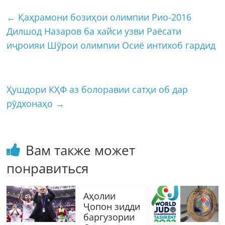
←
Қаҳрамони бозиҳои олимпии Рио-2016
Дилшод Назаров ба хайси узви Раёсати
иҷроияи Шӯрои олимпии Осиё интихоб гардид
Ҳушдори КҲФ аз болоравии сатҳи об дар
рӯдхонаҳо
→
Вам также может
понравиться
Аҳолии
Ҷопон зидди
баргузории