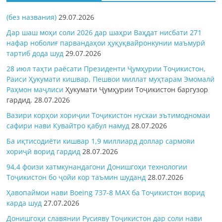
(без названия)
29.07.2026
Дар шаш моҳи соли 2026 дар шаҳри Ваҳдат нисбати 271
нафар ноболиғ парвандаҳои ҳуқуқвайронкунии маъмурӣ
тартиб дода шуд
29.07.2026
28 июл таҳти раёсати Президенти Ҷумҳурии Тоҷикистон,
Раиси Ҳукумати кишвар, Пешвои миллат муҳтарам Эмомалӣ
Раҳмон
маҷлиси
Ҳукумати Ҷумҳурии Тоҷикистон баргузор
гардид.
28.07.2026
Вазири корҳои хориҷии Тоҷикистон нусхаи эътимодномаи
сафири нави Кувайтро қабул намуд
28.07.2026
Ба иқтисодиёти кишвар 1,9 миллиард доллар сармояи
хориҷӣ ворид гардид
28.07.2026
94,4 фоизи хатмкунандагони Донишгоҳи технологии
Тоҷикистон бо ҷойи кор таъмин шуданд
28.07.2026
Ҳавопаймои нави Boeing 737-8 MAX ба Тоҷикистон ворид
карда шуд
27.07.2026
Донишгоҳи славянии Русияву Тоҷикистон дар соли нави