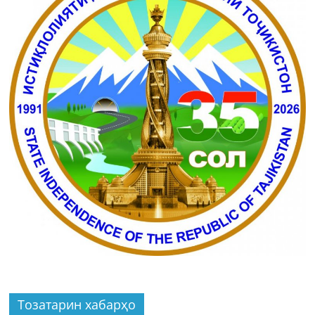
Тозатарин хабарҳо