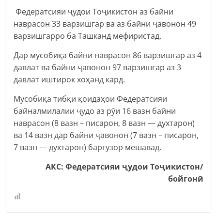
Федератсияи ҷудои Тоҷикистон аз байни
наврасон 33 варзишгар ва аз байни ҷавонон 49
варзишгарро ба Ташканд мефиристад.
Дар мусобиқа байни наврасон 86 варзишгар аз 4
давлат ва байни ҷавонон 97 варзишгар аз 3
давлат иштирок хоҳанд кард.
Мусобиқа тибқи қоидаҳои Федератсияи
байналмилалии ҷудо аз рӯи 16 вазн байни
наврасон (8 вазн – писарон, 8 вазн — духтарон)
ва 14 вазн дар байни ҷавонон (7 вазн – писарон,
7 вазн — духтарон) баргузор мешавад.
АКС: Федератсияи ҷудои Тоҷикистон/
бойгонӣ