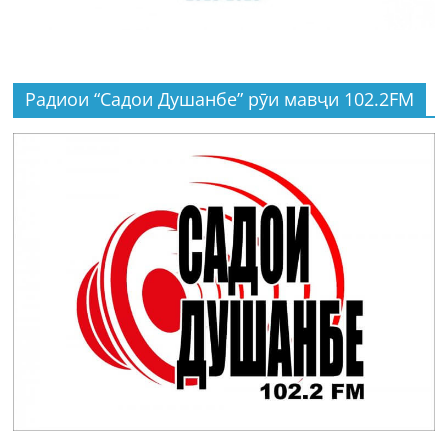
Радиои “Садои Душанбе” рӯи мавҷи 102.2FM