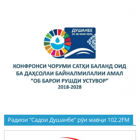
Радиои “Садои Душанбе” рӯи мавҷи 102.2FM