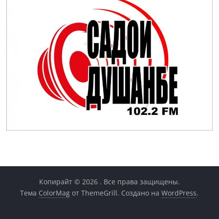
Копирайт © 2026
. Все права защищены.
Тема
ColorMag
от ThemeGrill. Создано на
WordPress
.