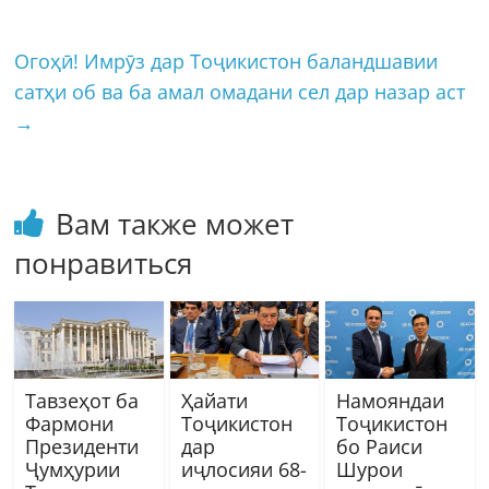
Огоҳӣ! Имрӯз дар Тоҷикистон баландшавии
сатҳи об ва ба амал омадани сел дар назар аст
→
Вам также может
понравиться
Тавзеҳот ба
Ҳайати
Намояндаи
Фармони
Тоҷикистон
Тоҷикистон
Президенти
дар
бо Раиси
Ҷумҳурии
иҷлосияи 68-
Шурои