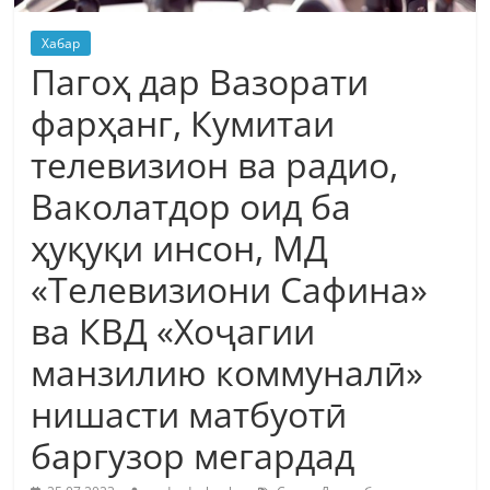
Хабар
Пагоҳ дар Вазорати
фарҳанг, Кумитаи
телевизион ва радио,
Ваколатдор оид ба
ҳуқуқи инсон, МД
«Телевизиони Сафина»
ва КВД «Хоҷагии
манзилию коммуналӣ»
нишасти матбуотӣ
баргузор мегардад