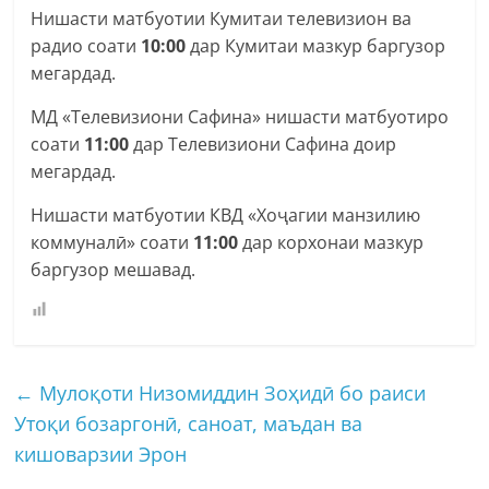
Нишасти матбуотии Кумитаи телевизион ва
радио соати
10:00
дар Кумитаи мазкур баргузор
мегардад.
МД «Телевизиони Сафина» нишасти матбуотиро
соати
11:00
дар Телевизиони Сафина доир
мегардад.
Нишасти матбуотии КВД «Хоҷагии манзилию
коммуналӣ» соати
11:00
дар корхонаи мазкур
баргузор мешавад.
←
Мулоқоти Низомиддин Зоҳидӣ бо раиси
Утоқи бозаргонӣ, саноат, маъдан ва
кишоварзии Эрон