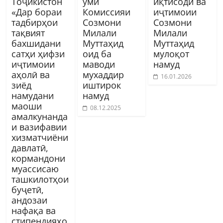
Тоҷикистон
уми
иқтисодӣ ва
«Дар бораи
Комиссияи
иҷтимоии
тадбирҳои
Созмони
Созмони
тақвият
Милали
Милали
бахшидани
Муттаҳид
Муттаҳид
сатҳи ҳифзи
оид ба
мулоқот
иҷтимоии
маводи
намуд
аҳолӣ ва
мухаддир
16.01.2026
зиёд
иштирок
намудани
намуд
маоши
08.12.2025
амалкунанда
и вазифавии
хизматчиёни
давлатӣ,
кормандони
муассисаю
ташкилотҳои
буҷетӣ,
андозаи
нафақа ва
стипендияҳо