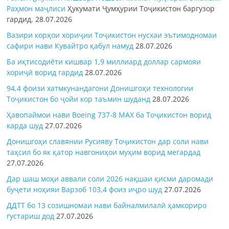
Раҳмон
маҷлиси
Ҳукумати Ҷумҳурии Тоҷикистон баргузор
гардид.
28.07.2026
Вазири корҳои хориҷии Тоҷикистон нусхаи эътимодномаи
сафири нави Кувайтро қабул намуд
28.07.2026
Ба иқтисодиёти кишвар 1,9 миллиард доллар сармояи
хориҷӣ ворид гардид
28.07.2026
94,4 фоизи хатмкунандагони Донишгоҳи технологии
Тоҷикистон бо ҷойи кор таъмин шуданд
28.07.2026
Ҳавопаймои нави Boeing 737-8 MAX ба Тоҷикистон ворид
карда шуд
27.07.2026
Донишгоҳи славянии Русияву Тоҷикистон дар соли нави
таҳсил бо як қатор навгониҳои муҳим ворид мегардад
27.07.2026
Дар шаш моҳи аввали соли 2026 нақшаи қисми даромади
буҷети ноҳияи Варзоб 103,4 фоиз иҷро шуд
27.07.2026
ДДТТ бо 13 созишномаи нави байналмилалӣ ҳамкориро
густариш дод
27.07.2026