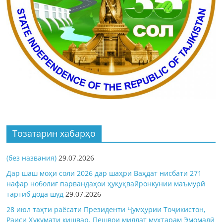
Тозатарин хабарҳо
(без названия)
29.07.2026
Дар шаш моҳи соли 2026 дар шаҳри Ваҳдат нисбати 271
нафар ноболиғ парвандаҳои ҳуқуқвайронкунии маъмурӣ
тартиб дода шуд
29.07.2026
28 июл таҳти раёсати Президенти Ҷумҳурии Тоҷикистон,
Раиси Ҳукумати кишвар, Пешвои миллат муҳтарам Эмомалӣ