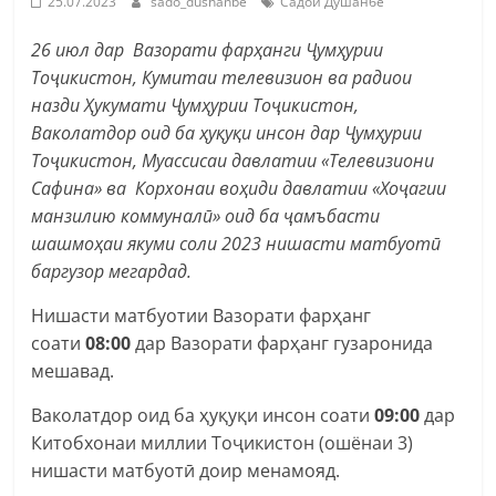
25.07.2023
sado_dushanbe
Садои Душанбе
26 июл дар Вазорати фарҳанги Ҷумҳурии
Тоҷикистон, Кумитаи телевизион ва радиои
назди Ҳукумати Ҷумҳурии Тоҷикистон,
Ваколатдор оид ба ҳуқуқи инсон дар Ҷумҳурии
Тоҷикистон, Муассисаи давлатии «Телевизиони
Сафина» ва Корхонаи воҳиди давлатии «Хоҷагии
манзилию коммуналӣ» оид ба ҷамъбасти
шашмоҳаи якуми соли 2023 нишасти матбуотӣ
баргузор мегардад.
Нишасти матбуотии Вазорати фарҳанг
соати
08:00
дар Вазорати фарҳанг гузаронида
мешавад.
Ваколатдор оид ба ҳуқуқи инсон соати
09:00
дар
Китобхонаи миллии Тоҷикистон (ошёнаи 3)
нишасти матбуотӣ доир менамояд.