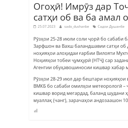
Огоҳӣ! Имрӯз дар Т
сатҳи об ва ба амал 
25.07.2023
sado_dushanbe
Садои Душанбе
Рӯзҳои 25-28 июли соли ҷорӣ бо сабаби 
Зарфшон ва Вахш баландшавии сатҳи об д
ноҳияҳои алоҳидаи ғарбии Вилояти Мухто
Ноҳияҳои тобеи ҷумҳурӣ (НТҶ) сар задани
Агентии обуҳавошиносии кишвар хабар 
Рӯзҳои 28-29 июл дар бештари ноҳияҳои 
ВМКБ бо сабаби омилҳои метеорологӣ – ч
кишвар ворид мегардад, баланд шудани 
муаллақ (чанг), зарачаҳои андозаашон 10мк