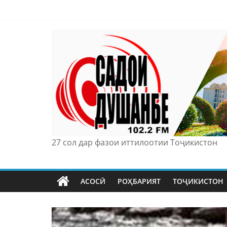
Skip
to
content
27 сол дар фазои иттилоотии Тоҷикистон
АСОСӢ
РОҲБАРИЯТ
ТОҶИКИСТОН