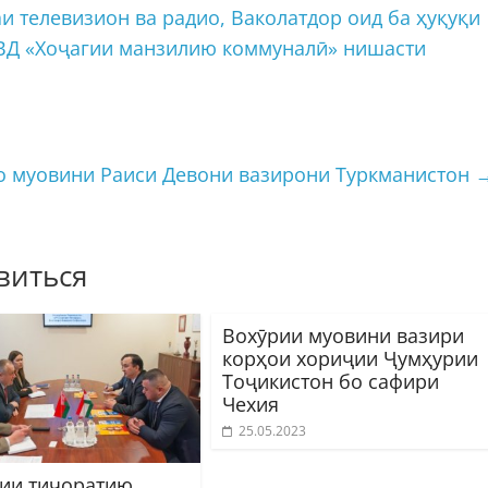
и телевизион ва радио, Ваколатдор оид ба ҳуқуқи
КВД «Хоҷагии манзилию коммуналӣ» нишасти
о муовини Раиси Девони вазирони Туркманистон
виться
Вохӯрии муовини вазири
корҳои хориҷии Ҷумҳурии
Тоҷикистон бо сафири
Чехия
25.05.2023
ии тиҷоратию