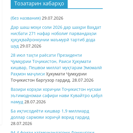
Тозатарин хабарҳо
(без названия)
29.07.2026
Дар шаш моҳи соли 2026 дар шаҳри Ваҳдат
нисбати 271 нафар ноболиғ парвандаҳои
ҳуқуқвайронкунии маъмурӣ тартиб дода
шуд
29.07.2026
28 июл таҳти раёсати Президенти
Ҷумҳурии Тоҷикистон, Раиси Ҳукумати
кишвар, Пешвои миллат муҳтарам Эмомалӣ
Раҳмон
маҷлиси
Ҳукумати Ҷумҳурии
Тоҷикистон баргузор гардид.
28.07.2026
Вазири корҳои хориҷии Тоҷикистон нусхаи
эътимодномаи сафири нави Кувайтро қабул
намуд
28.07.2026
Ба иқтисодиёти кишвар 1,9 миллиард
доллар сармояи хориҷӣ ворид гардид
28.07.2026
94,4 фоизи хатмкунандагони Донишгоҳи