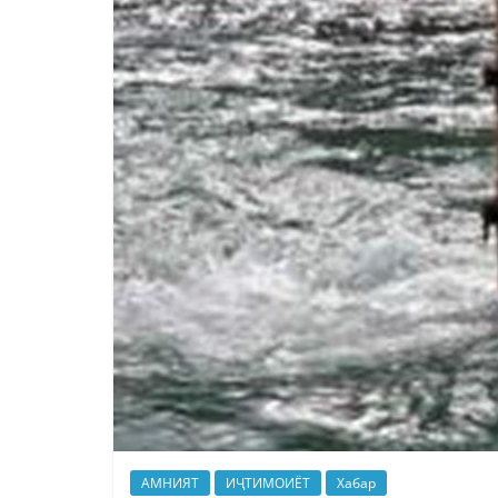
АМНИЯТ
ИҶТИМОИЁТ
Хабар