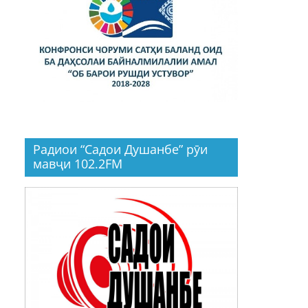
Радиои “Садои Душанбе” рӯи
мавҷи 102.2FM