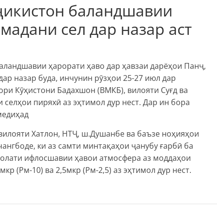
оҷикистон баландшавии
омадани сел дар назар аст
баландшавии ҳарорати ҳаво дар ҳавзаи дарёҳои Панҷ,
ар назар буда, инчунин рӯзҳои 25-27 июл дар
ри Кӯҳистони Бадахшон (ВМКБ), вилояти Суғд ва
 селҳои пиряхӣ аз эҳтимол дур нест. Дар ин бора
медиҳад
вилояти Хатлон, НТҶ, ш.Душанбе ва баъзе ноҳияҳои
ангбоде, ки аз самти минтақаҳои ҷанубу ғарбӣ ба
ҳолати ифлосшавии ҳавои атмосфера аз моддаҳои
р (Рм-10) ва 2,5мкр (Рм-2,5) аз эҳтимол дур нест.