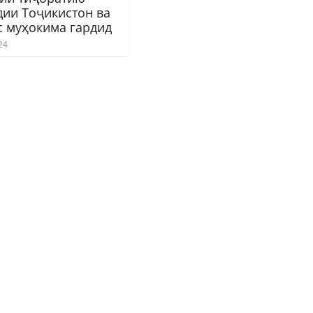
дии Тоҷикистон ва
с муҳокима гардид
24