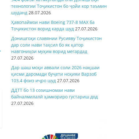
технологии Тоҷикистон бо ҷойи кор таъмин
шуданд
28.07.2026
Ҳавопаймои нави Boeing 737-8 MAX ба
Тоҷикистон ворид карда шуд
27.07.2026
Донишгоҳи славянии Русияву Тоҷикистон
дар соли нави таҳсил бо як қатор
→
навгониҳои муҳим ворид мегардад
27.07.2026
Дар шаш моҳи аввали соли 2026 нақшаи
қисми даромади буҷети ноҳияи Варзоб
103,4 фоиз иҷро шуд
27.07.2026
ДДТТ бо 13 созишномаи нави
байналмилалӣ ҳамкориро густариш дод
27.07.2026