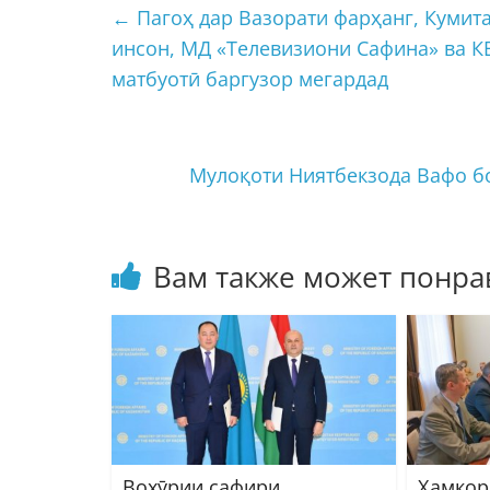
←
Пагоҳ дар Вазорати фарҳанг, Кумита
инсон, МД «Телевизиони Сафина» ва 
матбуотӣ баргузор мегардад
Мулоқоти Ниятбекзода Вафо б
Вам также может понра
Вохӯрии сафири
Ҳамкор