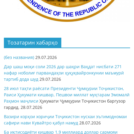
Тозатарин хабарҳо
(без названия)
29.07.2026
Дар шаш моҳи соли 2026 дар шаҳри Ваҳдат нисбати 271
нафар ноболиғ парвандаҳои ҳуқуқвайронкунии маъмурӣ
тартиб дода шуд
29.07.2026
28 июл таҳти раёсати Президенти Ҷумҳурии Тоҷикистон,
Раиси Ҳукумати кишвар, Пешвои миллат муҳтарам Эмомалӣ
Раҳмон
маҷлиси
Ҳукумати Ҷумҳурии Тоҷикистон баргузор
гардид.
28.07.2026
Вазири корҳои хориҷии Тоҷикистон нусхаи эътимодномаи
сафири нави Кувайтро қабул намуд
28.07.2026
Ба иқтисодиёти кишвар 1,9 миллиард доллар сармояи