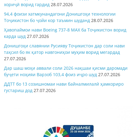
хориҷӣ ворид гардид
28.07.2026
94,4 фоизи хатмкунандагони Донишгоҳи технологии
Тоҷикистон бо ҷойи кор таъмин шуданд
28.07.2026
Ҳавопаймои нави Boeing 737-8 MAX ба Тоҷикистон ворид
карда шуд
27.07.2026
Донишгоҳи славянии Русияву Тоҷикистон дар соли нави
таҳсил бо як қатор навгониҳои муҳим ворид мегардад
27.07.2026
Дар шаш моҳи аввали соли 2026 нақшаи қисми даромади
буҷети ноҳияи Варзоб 103,4 фоиз иҷро шуд
27.07.2026
ДДТТ бо 13 созишномаи нави байналмилалӣ ҳамкориро
густариш дод
27.07.2026