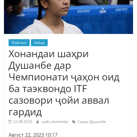
Пойтахт
Хабар
Хонандаи шаҳри
Душанбе дар
Чемпионати ҷаҳон оид
ба таэквондо ITF
сазовори ҷойи аввал
гардид
22.08.2023
sado_dushanbe
Садои Душанбе
Август 22, 2023 10:17