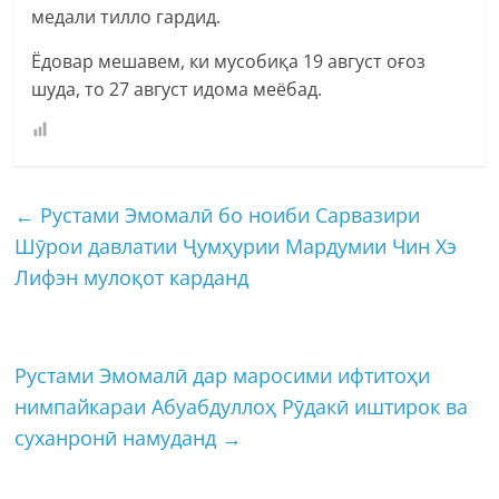
медали тилло гардид.
Ёдовар мешавем, ки мусобиқа 19 август оғоз
шуда, то 27 август идома меёбад.
←
Рустами Эмомалӣ бо ноиби Сарвазири
Шӯрои давлатии Ҷумҳурии Мардумии Чин Хэ
Лифэн мулоқот карданд
Рустами Эмомалӣ дар маросими ифтитоҳи
нимпайкараи Абуабдуллоҳ Рӯдакӣ иштирок ва
суханронӣ намуданд
→