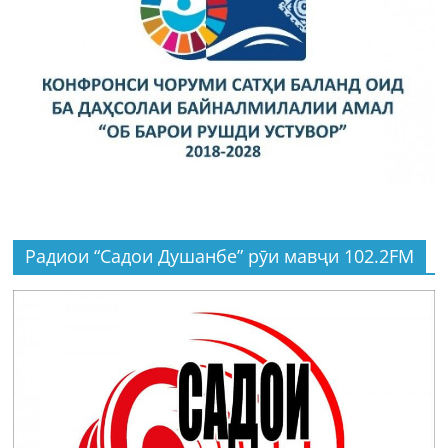
Радиои “Садои Душанбе” рӯи мавҷи 102.2FM