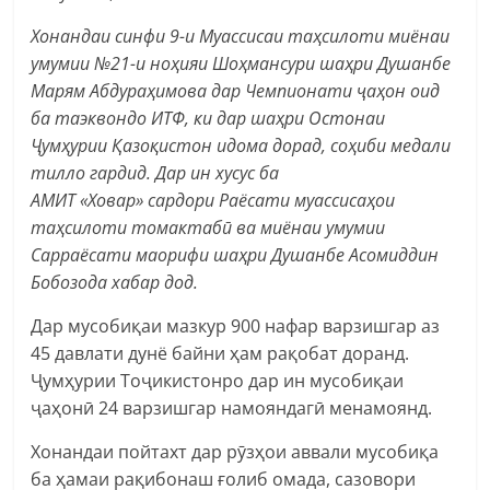
Х
онандаи синфи 9-и Муассисаи таҳсилоти миёнаи
умумии №21-и ноҳияи Шоҳмансури шаҳри Душанбе
Марям Абдураҳимова дар Чемпионати ҷаҳон оид
ба таэквондо ИТФ, ки дар шаҳри Остонаи
Ҷумҳурии Қазоқистон идома дорад, соҳиби медали
тилло гардид. Дар ин хусус ба
АМИТ
«
Ховар
»
сардори Раёсати муассисаҳои
таҳсилоти томактабӣ ва миёнаи умумии
Сарраёсати маорифи шаҳри Душанбе Асомиддин
Бобозода хабар дод.
Дар мусобиқаи мазкур 900 нафар варзишгар аз
45 давлати дунё байни ҳам рақобат доранд.
Ҷумҳурии Тоҷикистонро дар ин мусобиқаи
ҷаҳонӣ 24 варзишгар намояндагӣ менамоянд.
Хонандаи пойтахт дар рӯзҳои аввали мусобиқа
ба ҳамаи рақибонаш ғолиб омада, сазовори