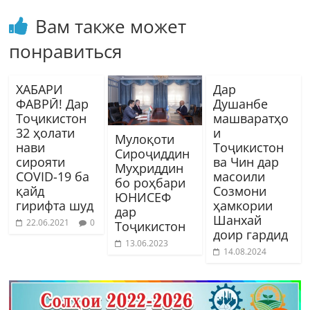
Вам также может
понравиться
ХАБАРИ
Дар
ФАВРӢ! Дар
Душанбе
Тоҷикистон
машваратҳо
32 ҳолати
и
Мулоқоти
нави
Тоҷикистон
Сироҷиддин
сирояти
ва Чин дар
Муҳриддин
COVID-19 ба
масоили
бо роҳбари
қайд
Созмони
ЮНИСЕФ
гирифта шуд
ҳамкории
дар
Шанхай
22.06.2021
0
Тоҷикистон
доир гардид
13.06.2023
14.08.2024