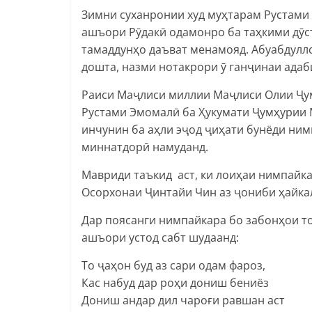
Зимни суханронии худ муҳтарам Рустами 
ашъори Рӯдакӣ одамонро ба таҳкими дӯст
тамаддунҳо даъват менамояд. Абуабдулл
дошта, назми нотакрори ӯ ганҷинаи адаб
Раиси Маҷлиси миллии Маҷлиси Олии Ҷу
Рустами Эмомалӣ ба Ҳукумати Ҷумҳурии 
инчунин ба аҳли эҷод ҷиҳати бунёди ни
миннатдорӣ намуданд.
Мавриди таъкид аст, ки лоиҳаи нимпайка
Осорхонаи Ҷинтайи Чин аз ҷониби ҳайк
Дар поясанги нимпайкара бо забонҳои то
ашъори устод сабт шудаанд:
То ҷаҳон буд аз сари одам фароз,
Кас набуд дар роҳи дониш бениёз
Дониш андар дил чароғи равшан аст