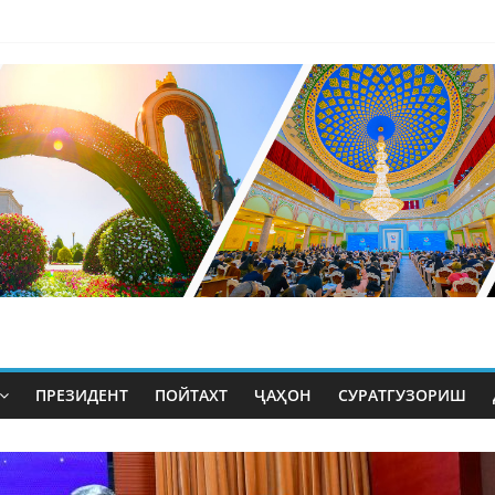
ПРЕЗИДЕНТ
ПОЙТАХТ
ҶАҲОН
СУРАТГУЗОРИШ