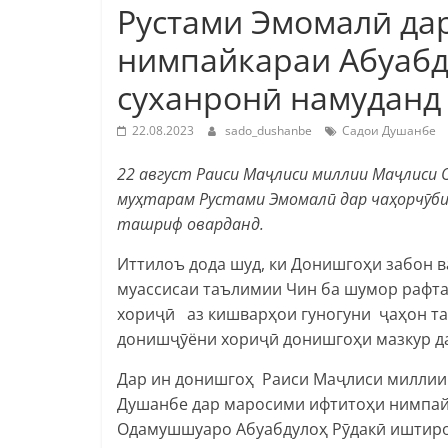
Рустами Эмомалӣ да
нимпайкараи Абуабд
суханронӣ намуданд
22.08.2023
sado_dushanbe
Садои Душанбе
22 август Раиси Маҷлиси миллии Маҷлиси 
муҳтарам Рустами Эмомалӣ дар чаҳорчӯби 
ташриф оварданд.
Иттилоъ дода шуд, ки Донишгоҳи забон в
муассисаи таълимии Чин ба шумор рафта,
хориҷӣ аз кишварҳои гуногуни ҷаҳон т
донишҷӯёни хориҷӣ донишгоҳи мазкур д
Дар ин донишгоҳ Раиси Маҷлиси миллии
Душанбе дар маросими ифтитоҳи нимпайк
Одамушшуаро Абуабдулоҳ Рӯдакӣ иштирок