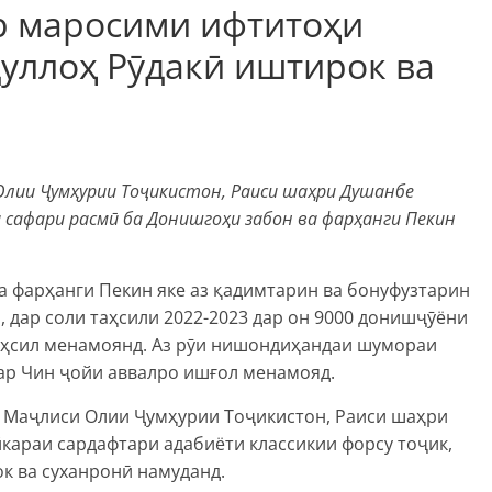
р маросими ифтитоҳи
уллоҳ Рӯдакӣ иштирок ва
Олии Ҷумҳурии Тоҷикистон, Раиси шаҳри Душанбе
сафари расмӣ ба Донишгоҳи забон ва фарҳанги Пекин
а фарҳанги Пекин яке аз қадимтарин ва бонуфузтарин
 дар соли таҳсили 2022-2023 дар он 9000 донишҷӯёни
аҳсил менамоянд. Аз рӯи нишондиҳандаи шумораи
ар Чин ҷойи аввалро ишғол менамояд.
 Маҷлиси Олии Ҷумҳурии Тоҷикистон, Раиси шаҳри
араи сардафтари адабиёти классикии форсу тоҷик,
 ва суханронӣ намуданд.