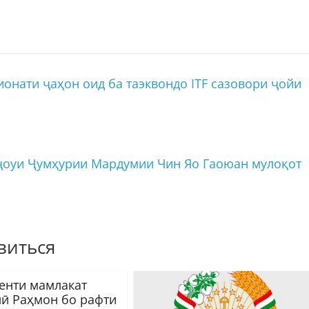
нати ҷаҳон оид ба таэквондо ITF сазовори ҷойи
ҷоуи Ҷумҳурии Мардумии Чин Яо Гаоюан мулоқот
виться
енти мамлакат
ӣ Раҳмон бо рафти