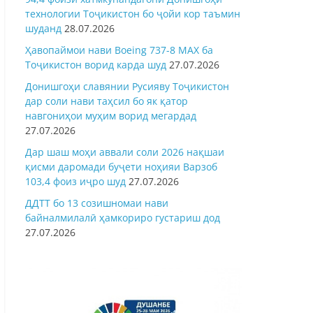
технологии Тоҷикистон бо ҷойи кор таъмин
шуданд
28.07.2026
Ҳавопаймои нави Boeing 737-8 MAX ба
Тоҷикистон ворид карда шуд
27.07.2026
Донишгоҳи славянии Русияву Тоҷикистон
дар соли нави таҳсил бо як қатор
навгониҳои муҳим ворид мегардад
27.07.2026
Дар шаш моҳи аввали соли 2026 нақшаи
қисми даромади буҷети ноҳияи Варзоб
103,4 фоиз иҷро шуд
27.07.2026
ДДТТ бо 13 созишномаи нави
байналмилалӣ ҳамкориро густариш дод
27.07.2026