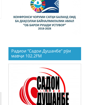
Радиои “Садои Душанбе” рӯи
мавҷи 102.2FM