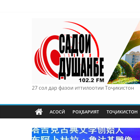
Skip
to
content
27 сол дар фазои иттилоотии Тоҷикистон
АСОСӢ
РОҲБАРИЯТ
ТОҶИКИСТОН