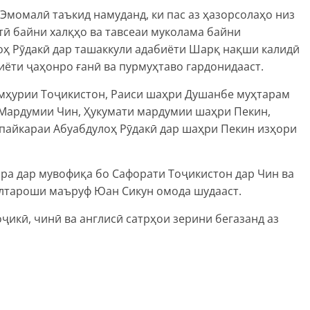
Эмомалӣ таъкид намуданд, ки пас аз ҳазорсолаҳо низ
ӣ байни халқҳо ва тавсеаи муколама байни
оҳ Рӯдакӣ дар ташаккули адабиёти Шарқ нақши калидӣ
иёти ҷаҳонро ғанӣ ва пурмуҳтаво гардонидааст.
мҳурии Тоҷикистон, Раиси шаҳри Душанбе муҳтарам
Мардумии Чин, Ҳукумати мардумии шаҳри Пекин,
мпайкараи Абуабдулоҳ Рӯдакӣ дар шаҳри Пекин изҳори
ра дар мувофиқа бо Сафорати Тоҷикистон дар Чин ва
алтароши маъруф Юан Сикун омода шудааст.
ҷикӣ, чинӣ ва англисӣ сатрҳои зерини бегазанд аз