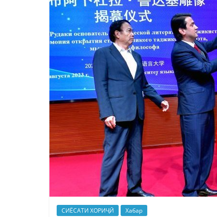
СИЁСАТИ ХОРИҶӢ
Хабар