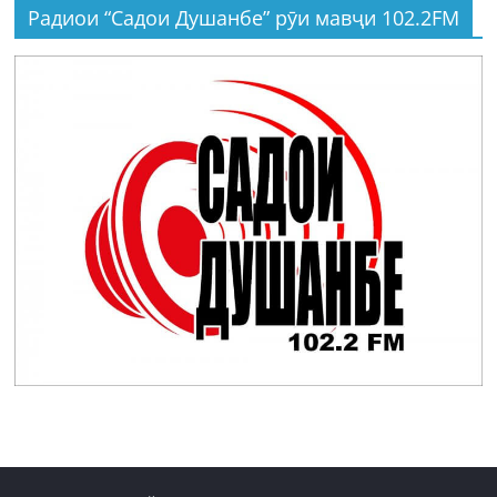
Радиои “Садои Душанбе” рӯи мавҷи 102.2FM