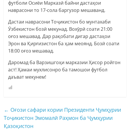
футболи Осиёи Марказӣ байни дастаҳои
наврасони то 17-сола баргузор мешаванд.
Дастаи наврасони Тоҷикистон бо мунтахаби
Ӯзбекистон бозӣ мекунад. Вохӯрӣ соати 21:00
оғоз мешавад. Дар рақобати дигар дастаҳои
Эрон ва Қирғизистон ба ҳам меоянд. Бозӣ соати
18:00 оғоз мешавад.
Даромад ба Варзишгоҳи марказии Ҳисор ройгон
аст! Ҳамаи мухлисонро ба тамошои футбол
даъват мекунем!
←
Оғози сафари кории Президенти Ҷумҳурии
Тоҷикистон Эмомалӣ Раҳмон ба Ҷумҳурии
Қазоқистон