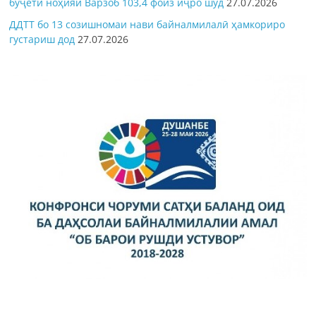
буҷети ноҳияи Варзоб 103,4 фоиз иҷро шуд
27.07.2026
ДДТТ бо 13 созишномаи нави байналмилалӣ ҳамкориро
густариш дод
27.07.2026