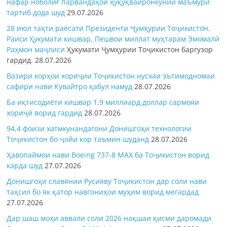
нафар ноболиғ парвандаҳои ҳуқуқвайронкунии маъмурӣ
тартиб дода шуд
29.07.2026
28 июл таҳти раёсати Президенти Ҷумҳурии Тоҷикистон,
Раиси Ҳукумати кишвар, Пешвои миллат муҳтарам Эмомалӣ
Раҳмон
маҷлиси
Ҳукумати Ҷумҳурии Тоҷикистон баргузор
гардид.
28.07.2026
Вазири корҳои хориҷии Тоҷикистон нусхаи эътимодномаи
сафири нави Кувайтро қабул намуд
28.07.2026
Ба иқтисодиёти кишвар 1,9 миллиард доллар сармояи
хориҷӣ ворид гардид
28.07.2026
94,4 фоизи хатмкунандагони Донишгоҳи технологии
Тоҷикистон бо ҷойи кор таъмин шуданд
28.07.2026
Ҳавопаймои нави Boeing 737-8 MAX ба Тоҷикистон ворид
карда шуд
27.07.2026
Донишгоҳи славянии Русияву Тоҷикистон дар соли нави
таҳсил бо як қатор навгониҳои муҳим ворид мегардад
27.07.2026
Дар шаш моҳи аввали соли 2026 нақшаи қисми даромади