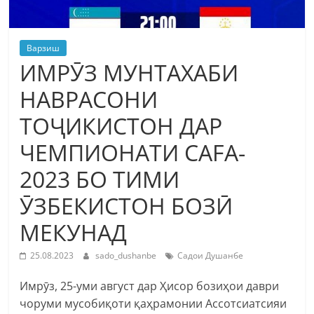
Варзиш
ИМРӮЗ МУНТАХАБИ
НАВРАСОНИ
ТОҶИКИСТОН ДАР
ЧЕМПИОНАТИ CAFA-
2023 БО ТИМИ
ӮЗБЕКИСТОН БОЗӢ
МЕКУНАД
25.08.2023
sado_dushanbe
Садои Душанбе
Имрӯз, 25-уми август дар Ҳисор бозиҳои даври
чоруми мусобиқоти қаҳрамонии Ассотсиатсияи