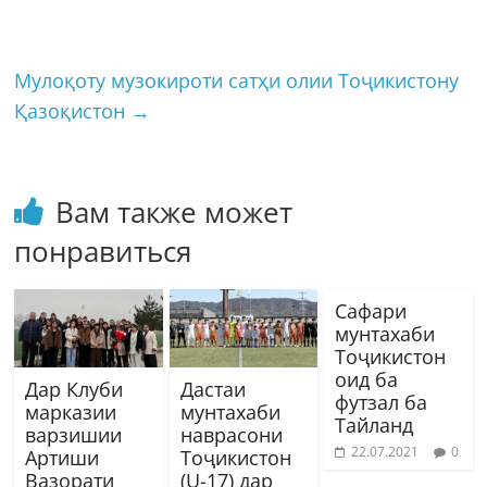
Мулоқоту музокироти сатҳи олии Тоҷикистону
Қазоқистон
→
Вам также может
понравиться
Сафари
мунтахаби
Тоҷикистон
оид ба
Дар Клуби
Дастаи
футзал ба
марказии
мунтахаби
Тайланд
варзишии
наврасони
22.07.2021
0
Артиши
Тоҷикистон
Вазорати
(U-17) дар