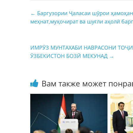
←
Баргузории Ҷаласаи шӯрои ҳамоҳан
меҳнат,муҳочират ва шуғли аҳолӣ бар
ИМРӮЗ МУНТАХАБИ НАВРАСОНИ ТОҶИ
ӮЗБЕКИСТОН БОЗӢ МЕКУНАД
→
Вам также может понра