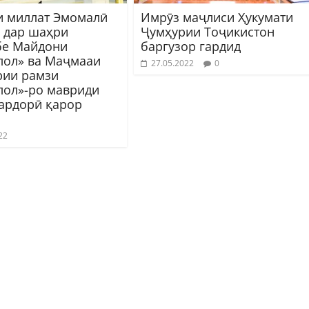
 миллат Эмомалӣ
Имрӯз маҷлиси Ҳукумати
 дар шаҳри
Ҷумҳурии Тоҷикистон
е Майдони
баргузор гардид
лол» ва Маҷмааи
27.05.2022
0
ии рамзи
лол»-ро мавриди
ардорӣ қарор
22