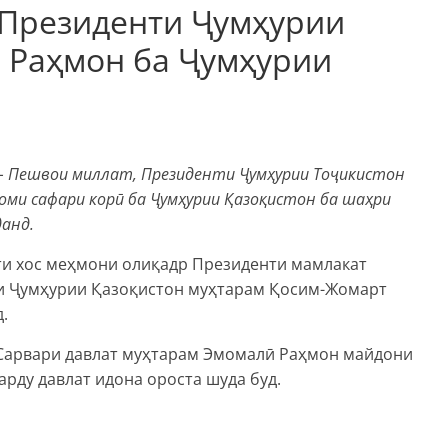
 Президенти Ҷумҳурии
 Раҳмон ба Ҷумҳурии
ӣ – Пешвои миллат, Президенти Ҷумҳурии Тоҷикистон
оми сафари корӣ ба Ҷумҳурии Қазоқистон ба шаҳри
анд.
ти хос меҳмони олиқадр Президенти мамлакат
и Ҷумҳурии Қазоқистон муҳтарам Қосим-Жомарт
.
Сарвари давлат муҳтарам Эмомалӣ Раҳмон майдони
рду давлат идона ороста шуда буд.