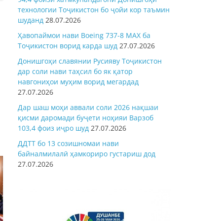
технологии Тоҷикистон бо ҷойи кор таъмин
шуданд
28.07.2026
Ҳавопаймои нави Boeing 737-8 MAX ба
Тоҷикистон ворид карда шуд
27.07.2026
Донишгоҳи славянии Русияву Тоҷикистон
дар соли нави таҳсил бо як қатор
навгониҳои муҳим ворид мегардад
27.07.2026
Дар шаш моҳи аввали соли 2026 нақшаи
қисми даромади буҷети ноҳияи Варзоб
103,4 фоиз иҷро шуд
27.07.2026
ДДТТ бо 13 созишномаи нави
байналмилалӣ ҳамкориро густариш дод
27.07.2026