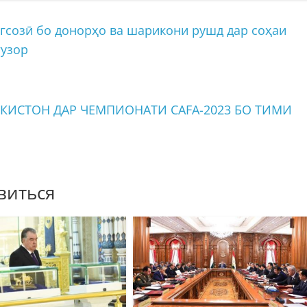
гсозӣ бо донорҳо ва шарикони рушд дар соҳаи
гузор
КИСТОН ДАР ЧЕМПИОНАТИ CAFA-2023 БО ТИМИ
виться