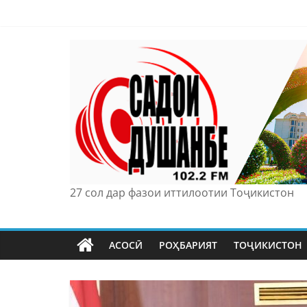
Skip
to
content
27 сол дар фазои иттилоотии Тоҷикистон
АСОСӢ
РОҲБАРИЯТ
ТОҶИКИСТОН