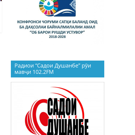
Радиои “Садои Душанбе” рӯи
мавҷи 102.2FM