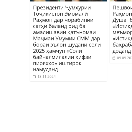
Президенти Ҷумҳурии
Пешвои
Тоҷикистон Эмомалӣ
Раҳмон
Раҳмон дар чорабинии
Душанб
сатҳи баланд оид ба
«Истиқ
амалишавии қатъномаи
меъмор
Маҷмаи Умумии СММ дар
«Истиқ
бораи эълон шудани cоли
баҳраб
2025 ҳамчун «Соли
доданд
байналмилалии ҳифзи
09.09.20
пиряхҳо» иштирок
намуданд
13.11.2024