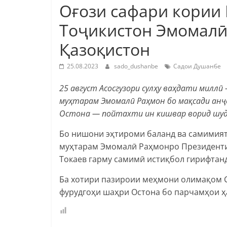
Оғози сафари кории
Тоҷикистон Эмомалӣ
Қазоқистон
25.08.2023
sado_dushanbe
Садои Душанбе
25 август Асосгузори сулҳу ваҳдати милл
муҳтарам Эмомалӣ Раҳмон бо мақсади анҷ
Остона — пойтахти ин кишвар ворид шуд
Бо нишони эҳтироми баланд ва самимия
муҳтарам Эмомалӣ Раҳмонро Президент
Токаев гарму самимӣ истиқбол гирифтанд
Ба хотири пазироии меҳмони олимақом 
фурудгоҳи шаҳри Остона бо парчамҳои ҳа