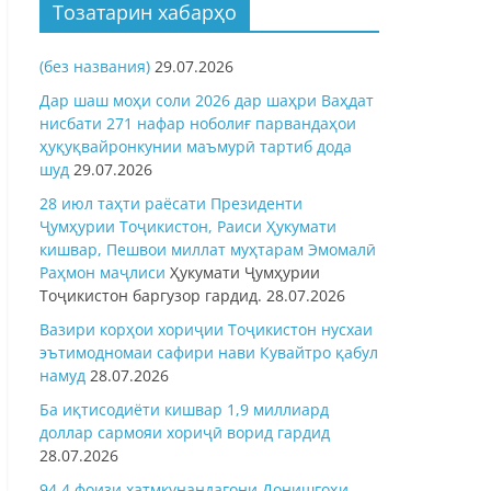
Тозатарин хабарҳо
(без названия)
29.07.2026
Дар шаш моҳи соли 2026 дар шаҳри Ваҳдат
нисбати 271 нафар ноболиғ парвандаҳои
ҳуқуқвайронкунии маъмурӣ тартиб дода
шуд
29.07.2026
28 июл таҳти раёсати Президенти
Ҷумҳурии Тоҷикистон, Раиси Ҳукумати
кишвар, Пешвои миллат муҳтарам Эмомалӣ
Раҳмон
маҷлиси
Ҳукумати Ҷумҳурии
Тоҷикистон баргузор гардид.
28.07.2026
Вазири корҳои хориҷии Тоҷикистон нусхаи
эътимодномаи сафири нави Кувайтро қабул
намуд
28.07.2026
Ба иқтисодиёти кишвар 1,9 миллиард
доллар сармояи хориҷӣ ворид гардид
28.07.2026
94,4 фоизи хатмкунандагони Донишгоҳи