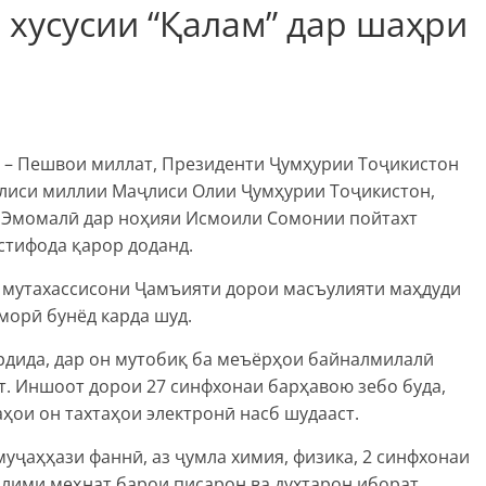
хусусии “Қалам” дар шаҳри
лӣ – Пешвои миллат, Президенти Ҷумҳурии Тоҷикистон
лиси миллии Маҷлиси Олии Ҷумҳурии Тоҷикистон,
 Эмомалӣ дар ноҳияи Исмоили Сомонии пойтахт
стифода қарор доданд.
и мутахассисони Ҷамъияти дорои масъулияти маҳдуди
морӣ бунёд карда шуд.
рдида, дар он мутобиқ ба меъёрҳои байналмилалӣ
. Иншоот дорои 27 синфхонаи барҳавою зебо буда,
ҳои он тахтаҳои электронӣ насб шудааст.
уҷаҳҳази фаннӣ, аз ҷумла химия, физика, 2 синфхонаи
лими меҳнат барои писарон ва духтарон иборат