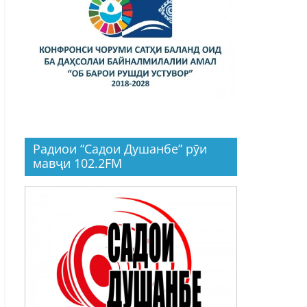
Радиои “Садои Душанбе” рӯи
мавҷи 102.2FM