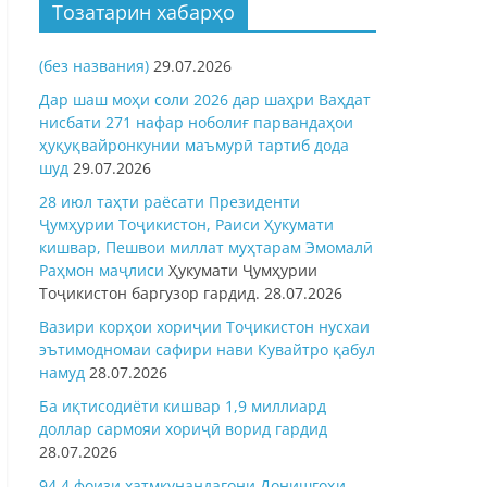
Тозатарин хабарҳо
(без названия)
29.07.2026
Дар шаш моҳи соли 2026 дар шаҳри Ваҳдат
нисбати 271 нафар ноболиғ парвандаҳои
ҳуқуқвайронкунии маъмурӣ тартиб дода
шуд
29.07.2026
28 июл таҳти раёсати Президенти
Ҷумҳурии Тоҷикистон, Раиси Ҳукумати
кишвар, Пешвои миллат муҳтарам Эмомалӣ
Раҳмон
маҷлиси
Ҳукумати Ҷумҳурии
Тоҷикистон баргузор гардид.
28.07.2026
Вазири корҳои хориҷии Тоҷикистон нусхаи
эътимодномаи сафири нави Кувайтро қабул
намуд
28.07.2026
Ба иқтисодиёти кишвар 1,9 миллиард
доллар сармояи хориҷӣ ворид гардид
28.07.2026
94,4 фоизи хатмкунандагони Донишгоҳи