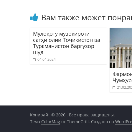
Вам также может понра
Мулоқоту музокироти
сатҳи олии Тоҷикистон ва
Туркманистон баргузор
шуд
04.04.2024
Фармои
Ҷумҳур
21.02.20
Копирайт © 2026
. Все права защищены.
Тема
ColorMag
от ThemeGrill. Создано на
WordPre