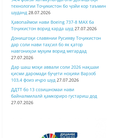
технологии Тоҷикистон бо ҷойи кор таъмин
шуданд
28.07.2026
Ҳавопаймои нави Boeing 737-8 MAX ба
Тоҷикистон ворид карда шуд
27.07.2026
Донишгоҳи славянии Русияву Тоҷикистон
дар соли нави таҳсил бо як қатор
навгониҳои муҳим ворид мегардад
27.07.2026
Дар шаш моҳи аввали соли 2026 нақшаи
қисми даромади буҷети ноҳияи Варзоб
103,4 фоиз иҷро шуд
27.07.2026
ДДТТ бо 13 созишномаи нави
байналмилалӣ ҳамкориро густариш дод
27.07.2026