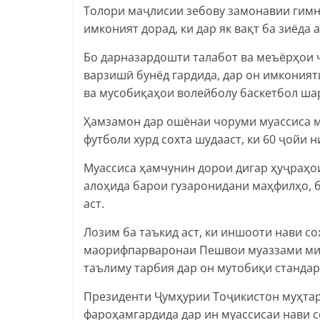
Толори маҷлисии зебову замонавии гимн
имконият дорад, ки дар як вақт ба зиёда
Бо дарназардошти талабот ва меъёрҳои 
варзишӣ бунёд гардида, дар он имкония
ва мусобиқаҳои волейболу баскетбол ша
Ҳамзамон дар ошёнаи чоруми муассиса 
футболи хурд сохта шудааст, ки 60 ҷойи 
Муассиса ҳамчунин дорои дигар ҳуҷраҳои
алоҳида барои гузаронидани маҳфилҳо, б
аст.
Лозим ба таъкид аст, ки иншооти нави с
маорифпарваронаи Пешвои муаззами мил
таълиму тарбия дар он мутобиқи станда
Президенти Ҷумҳурии Тоҷикистон муҳта
фароҳамгардида дар ин муассисаи нави 