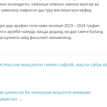
ани хонандагон, омӯзиши илмҳои замони муосир ва
ҷавонону наврасон дастуру маслиҳатҳои муфид
ро дар арафаи соли нави хониши 2023 – 2024 туҳфаи
н арзёбӣ намуда, ваъда доданд, ки дар самти баланд
асъулияти зиёд фаъолият менамоянд.
стеҳсоли маҳсулоти гилию сафолӣ, хишти сабук в
ва шиносоӣ бо лоиҳаҳои иншооти маишию
ҷикистон
→