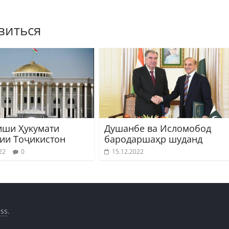
виться
ши Ҳукумати
Душанбе ва Исломобод
ии Тоҷикистон
бародаршаҳр шуданд
22
0
15.12.2022
ss
.