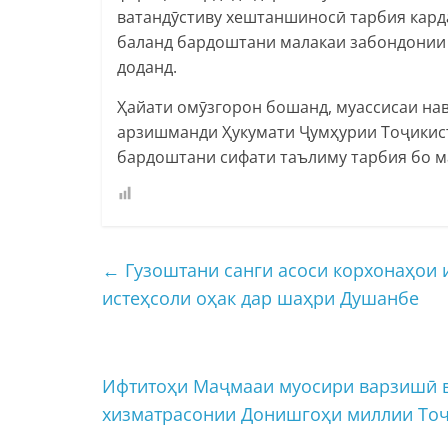
ватандӯстиву хештаншиносӣ тарбия кард
баланд бардоштани малакаи забондонии 
доданд.
Ҳайати омӯзгорон бошанд, муассисаи нав
арзишманди Ҳукумати Ҷумҳурии Тоҷикисто
бардоштани сифати таълиму тарбия бо м
←
Гузоштани санги асоси корхонаҳои и
истеҳсоли оҳак дар шаҳри Душанбе
Ифтитоҳи Маҷмааи муосири варзишӣ 
хизматрасонии Донишгоҳи миллии То