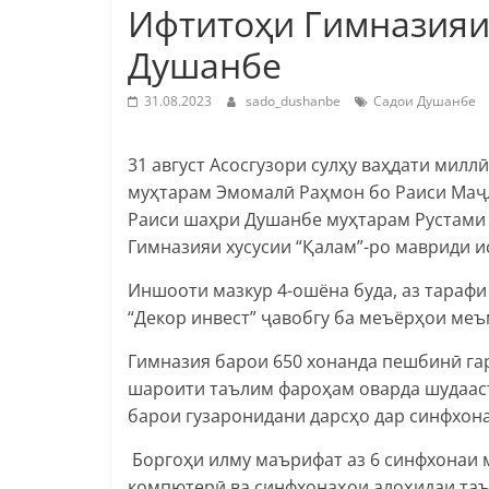
Ифтитоҳи Гимназияи 
Душанбе
31.08.2023
sado_dushanbe
Садои Душанбе
31 август Асосгузори сулҳу ваҳдати мил
муҳтарам Эмомалӣ Раҳмон бо Раиси Маҷ
Раиси шаҳри Душанбе муҳтарам Рустами
Гимназияи хусусии “Қалам”-ро мавриди и
Иншооти мазкур 4-ошёна буда, аз тараф
“Декор инвест” ҷавобгу ба меъёрҳои меъ
Гимназия барои 650 хонанда пешбинӣ га
шароити таълим фароҳам оварда шудааст
барои гузаронидани дарсҳо дар синфхона
Боргоҳи илму маърифат аз 6 синфхонаи м
компютерӣ ва синфхонаҳои алоҳидаи таъ