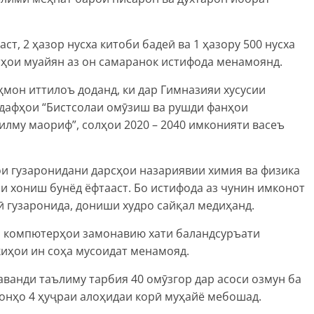
т, 2 ҳазор нусха китоби бадеӣ ва 1 ҳазору 500 нусха
қтҳои муайян аз он самаранок истифода менамоянд.
мон иттилоъ доданд, ки дар Гимназияи хусусии
адафҳои “Бистсолаи омӯзиш ва рушди фанҳои
илму маориф”, солҳои 2020 – 2040 имконияти васеъ
ои гузаронидани дарсҳои назариявии химия ва физика
и хониш бунёд ёфтааст. Бо истифода аз чунин имконот
 гузаронида, дониши худро сайқал медиҳанд.
о компютерҳои замонавию хати баландсуръати
иҳои ин соҳа мусоидат менамояд.
аванди таълиму тарбия 40 омӯзгор дар асоси озмун ба
и онҳо 4 ҳуҷраи алоҳидаи корӣ муҳайё мебошад.