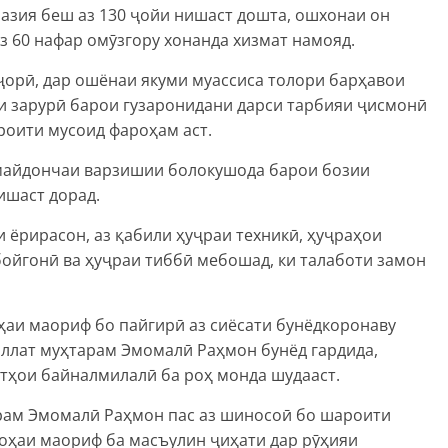
азия беш аз 130 ҷойи нишаст дошта, ошхонаи он
 аз 60 нафар омӯзгору хонанда хизмат намояд.
ҷорӣ, дар ошёнаи якуми муассиса толори барҳавои
ти зарурӣ барои гузаронидани дарси тарбияи ҷисмонӣ
роити мусоид фароҳам аст.
майдончаи варзишии болокушода барои бозии
нишаст дорад.
 ёрирасон, аз қабили ҳуҷраи техникӣ, ҳуҷраҳои
ойгонӣ ва ҳуҷраи тиббӣ мебошад, ки талаботи замон
оҳаи маориф бо пайгирӣ аз сиёсати бунёдкоронаву
лат муҳтарам Эмомалӣ Раҳмон бунёд гардида,
ртҳои байналмилалӣ ба роҳ монда шудааст.
рам Эмомалӣ Раҳмон пас аз шиносоӣ бо шароити
соҳаи маориф ба масъулин ҷиҳати дар рӯҳияи