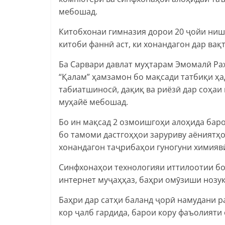
мебошад.
Китобхонаи гимназия дорои 20 ҷойи нишас
китоби фаннӣ аст, ки хонандагон дар ва
Ба Сарвари давлат муҳтарам Эмомалӣ Раҳ
“Қалам” ҳамзамон бо мақсади татбиқи ҳ
табиатшиносӣ, дақиқ ва риёзӣ дар соҳаи 
муҳайё мебошад.
Бо ин мақсад 2 озмоишгоҳи алоҳида бар
бо тамоми дастгоҳҳои заруриву аёниятҳо
хонандагон таҷрибаҳои гуногуни химиявӣ
Синфхонаҳои технологияи иттилоотии б
интернет муҷаҳҳаз, баҳри омӯзиши нозук
Баҳри дар сатҳи баланд ҷорӣ намудани р
кор ҷалб гардида, барои кору фаъолият