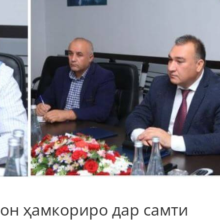
он ҳамкориро дар самти