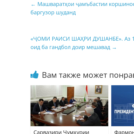
←
Машваратҳои ҷамъбастии коршинос
баргузор шуданд
«ҶОМИ РАИСИ ШАҲРИ ДУШАНБЕ». Аз 12 
оид ба гандбол доир мешавад
→
Вам также может понра
Сарвазири Ҷумҳурии
Фармон