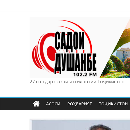
Skip
to
content
27 сол дар фазои иттилоотии Тоҷикистон
АСОСӢ
РОҲБАРИЯТ
ТОҶИКИСТОН