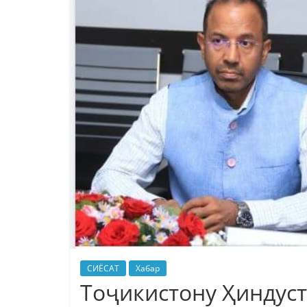
СИЁСАТ
Хабар
Тоҷикистону Ҳиндуст