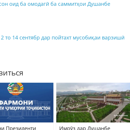
он оид ба омодагӣ ба саммитҳои Душанбе
то 14 сентябр дар пойтахт мусобиқаи варзишӣ
виться
и Президенти
Имрӯз дар Душанбе