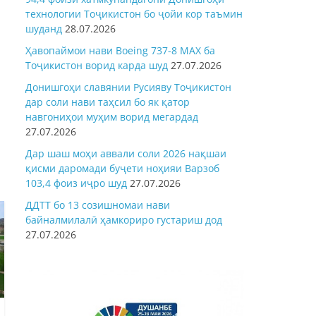
технологии Тоҷикистон бо ҷойи кор таъмин
шуданд
28.07.2026
Ҳавопаймои нави Boeing 737-8 MAX ба
Тоҷикистон ворид карда шуд
27.07.2026
Донишгоҳи славянии Русияву Тоҷикистон
дар соли нави таҳсил бо як қатор
навгониҳои муҳим ворид мегардад
27.07.2026
Дар шаш моҳи аввали соли 2026 нақшаи
қисми даромади буҷети ноҳияи Варзоб
103,4 фоиз иҷро шуд
27.07.2026
ДДТТ бо 13 созишномаи нави
байналмилалӣ ҳамкориро густариш дод
27.07.2026