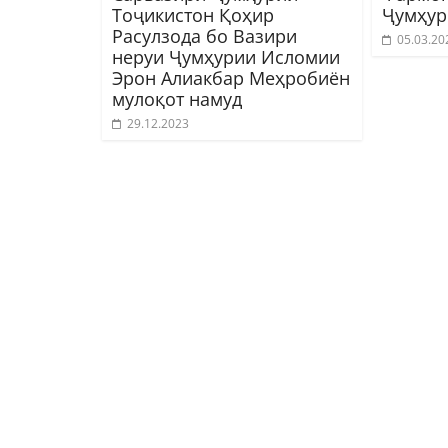
Тоҷикистон Қоҳир
Ҷумҳур
Расулзода бо Вазири
05.03.20
неруи Ҷумҳурии Исломии
Эрон Алиакбар Меҳробиён
мулоқот намуд
29.12.2023