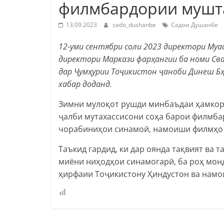
филмбардории мушта
13.09.2023
sado_dushanbe
Садои Душанбе
12-уми сентябри соли 2023 директори Му
директори Маркази фарҳангии ба номи Св
дар Ҷумҳурии Тоҷикистон ҷаноби Динеш Бҳ
хабар доданд.
Зимни мулоқот рушди минбаъдаи ҳамкор
ҷалби мутахассисони соҳа барои
филмба
чорабиниҳои синамоӣ, намоиши филмҳо 
Таъкид гардид, ки дар оянда тақвият ва
миёни ниҳодҳои синамогарӣ, ба роҳ мо
ҳирфаии Тоҷикистону Ҳиндустон ва намо