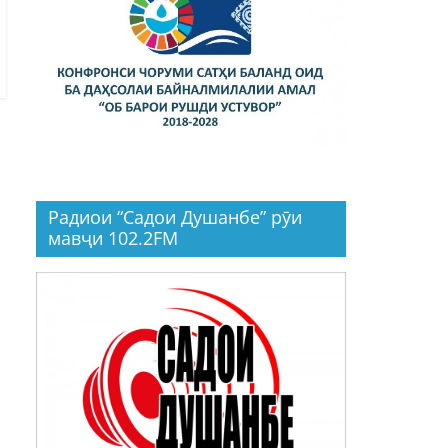
Радиои “Садои Душанбе” рӯи
мавҷи 102.2FM