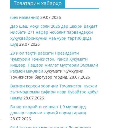
Тозатарин хабарҳо
(без названия)
29.07.2026
Дар шаш моҳи соли 2026 дар шаҳри Ваҳдат
нисбати 271 нафар ноболиғ парвандаҳои
ҳуқуқвайронкунии маъмурӣ тартиб дода
шуд
29.07.2026
28 июл таҳти раёсати Президенти
Ҷумҳурии Тоҷикистон, Раиси Ҳукумати
кишвар, Пешвои миллат муҳтарам Эмомалӣ
Раҳмон
маҷлиси
Ҳукумати Ҷумҳурии
Тоҷикистон баргузор гардид.
28.07.2026
Вазири корҳои хориҷии Тоҷикистон нусхаи
эътимодномаи сафири нави Кувайтро қабул
намуд
28.07.2026
Ба иқтисодиёти кишвар 1,9 миллиард
доллар сармояи хориҷӣ ворид гардид
28.07.2026
94,4 фоизи хатмкунандагони Донишгоҳи