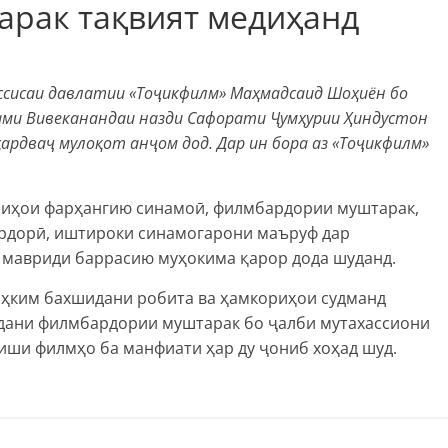
рак тақвият медиҳанд
ассисаи давлатии «Тоҷикфилм» Маҳмадсаид Шоҳиён бо
ами Вивеканандаи назди Сафорати Ҷумҳурии Ҳиндустон
ардваҷ мулоқот анҷом дод. Дар ин бора аз «Тоҷикфилм»
иҳои фарҳангию синамоӣ, филмбардории муштарак,
рдорӣ, иштироки синамогарони маъруф дар
мавриди баррасию муҳокима қарор дода шуданд.
 таҳким бахшидани робита ва ҳамкориҳои судманд
ндани филмбардории муштарак бо ҷалби мутахассиони
иши филмҳо ба манфиати ҳар ду ҷониб хоҳад шуд.