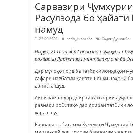
Сарвазири Ҷумҳурии
Расулзода бо ҳайати
намуд
22.09.2023
sado_dushanbe
Садои Душанбе
Имрӯз, 21 сентябр Сарвазири Ҷумҳурии То
роҳбарии Директори минтақавӣ оид ба Ос
Дар мулоқот оид ба татбиқи лоиҳаҳои му
сафари навбатии ҳайати Бонки ҷаҳонӣ б
дониста шуд.
Айни замон дар доираи ҳамкории дуҷони
равнақи робитаҳо дар доираи татбиқи ло
карда шуд.
Равнақи робитаҳои Ҳукумати Ҷумҳурии Т
минтақавӣ дар доираи барномаи «энерги