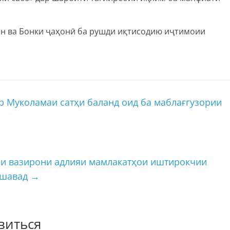
н ва Бонки ҷаҳонӣ ба рушди иқтисодию иҷтимоии
 Муколамаи сатҳи баланд оид ба маблағгузории
и вазирони адлияи мамлакатҳои иштирокчии
ешавад
→
виться