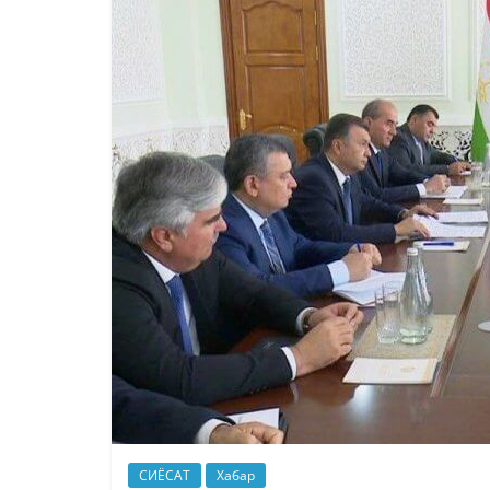
СИЁСАТ
Хабар