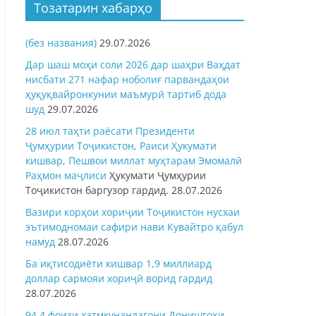
Тозатарин хабарҳо
(без названия)
29.07.2026
Дар шаш моҳи соли 2026 дар шаҳри Ваҳдат
нисбати 271 нафар ноболиғ парвандаҳои
ҳуқуқвайронкунии маъмурӣ тартиб дода
шуд
29.07.2026
28 июл таҳти раёсати Президенти
Ҷумҳурии Тоҷикистон, Раиси Ҳукумати
кишвар, Пешвои миллат муҳтарам Эмомалӣ
Раҳмон
маҷлиси
Ҳукумати Ҷумҳурии
Тоҷикистон баргузор гардид.
28.07.2026
Вазири корҳои хориҷии Тоҷикистон нусхаи
эътимодномаи сафири нави Кувайтро қабул
намуд
28.07.2026
Ба иқтисодиёти кишвар 1,9 миллиард
доллар сармояи хориҷӣ ворид гардид
28.07.2026
94,4 фоизи хатмкунандагони Донишгоҳи