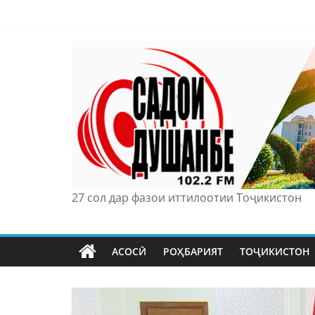
Skip
to
content
27 сол дар фазои иттилоотии Тоҷикистон
АСОСӢ
РОҲБАРИЯТ
ТОҶИКИСТОН