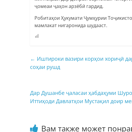
ҷомеаи ҷаҳон арзёбӣ гардид.
Робитаҳои Ҳукумати Ҷумҳурии Тоҷикисто
мамлакат нигаронида шудааст.
←
Иштироки вазири корҳои хориҷӣ дар
соҳаи рушд
Дар Душанбе ҷаласаи ҳабдаҳуми Шуро
Иттиҳоди Давлатҳои Мустақил доир м
Вам также может понра