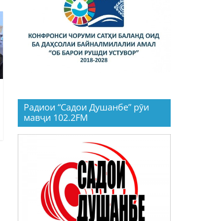
Радиои “Садои Душанбе” рӯи
мавҷи 102.2FM