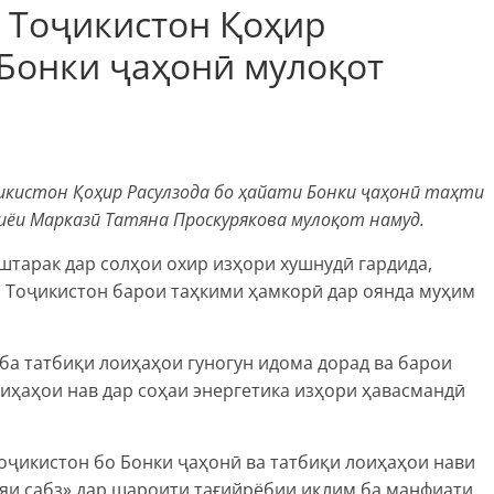
 Тоҷикистон Қоҳир
 Бонки ҷаҳонӣ мулоқот
ҷикистон Қоҳир Расулзода бо ҳайати Бонки ҷаҳонӣ таҳти
иёи Марказӣ Татяна Проскурякова мулоқот намуд.
штарак дар солҳои охир изҳори хушнудӣ гардида,
а Тоҷикистон барои таҳкими ҳамкорӣ дар оянда муҳим
ба татбиқи лоиҳаҳои гуногун идома дорад ва барои
иҳаҳои нав дар соҳаи энергетика изҳори ҳавасмандӣ
оҷикистон бо Бонки ҷаҳонӣ ва татбиқи лоиҳаҳои нави
яи сабз» дар шароити тағийрёбии иқлим ба манфиати