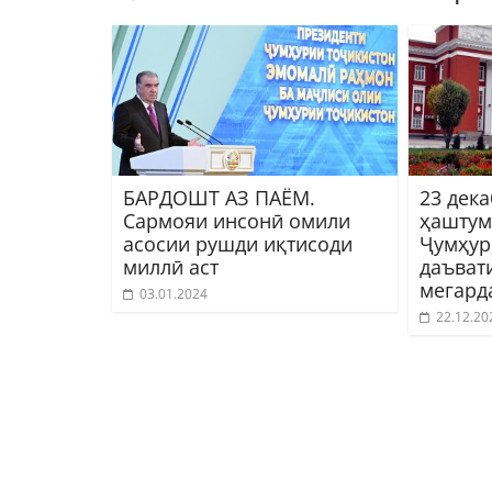
БАРДОШТ АЗ ПАЁМ.
23 дек
Сармояи инсонӣ омили
ҳаштум
асосии рушди иқтисоди
Ҷумҳур
миллӣ аст
даъват
мегард
03.01.2024
22.12.20