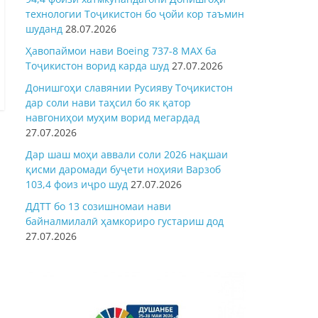
технологии Тоҷикистон бо ҷойи кор таъмин
шуданд
28.07.2026
Ҳавопаймои нави Boeing 737-8 MAX ба
Тоҷикистон ворид карда шуд
27.07.2026
Донишгоҳи славянии Русияву Тоҷикистон
дар соли нави таҳсил бо як қатор
навгониҳои муҳим ворид мегардад
27.07.2026
Дар шаш моҳи аввали соли 2026 нақшаи
қисми даромади буҷети ноҳияи Варзоб
103,4 фоиз иҷро шуд
27.07.2026
ДДТТ бо 13 созишномаи нави
байналмилалӣ ҳамкориро густариш дод
27.07.2026