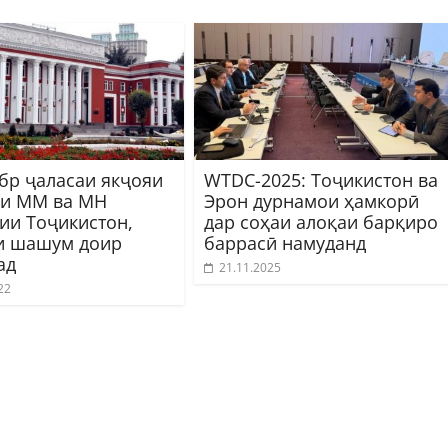
абр ҷаласаи якҷояи
WTDC-2025: Тоҷикистон ва
и ММ ва МН
Эрон дурнамои ҳамкорӣ
ии Тоҷикистон,
дар соҳаи алоқаи барқиро
и шашум доир
баррасӣ намуданд
ад
21.11.2025
22