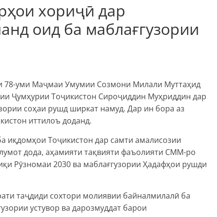
рҳои хориҷӣ дар
анд оид ба маблағгузории
си 78-уми Маҷмаи Умумии Созмони Милали Муттаҳид
ҷии Ҷумҳурии Тоҷикистон Сироҷиддин Муҳриддин дар
зории соҳаи рушд ширкат намуд. Дар ин бора аз
кистон иттилоъ доданд.
ба иқдомҳои Тоҷикистон дар самти амалисозии
ълумот дода, аҳамияти тақвияти фаъолияти СММ-ро
биқи Рӯзномаи 2030 ва маблағгузории Ҳадафҳои рушди
рати таҷдиди сохтори молиявии байналмилалӣ ба
узории устувор ва дарозмуддат барои