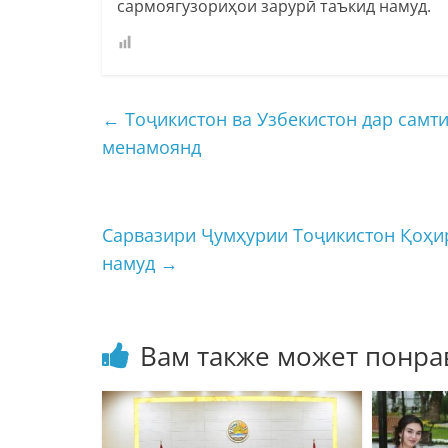
сармоягузориҳои зарурӣ таъкид намуд.
←
Тоҷикистон ва Узбекистон дар самт
менамоянд
Сарвазири Ҷумҳурии Тоҷикистон Қоҳир
намуд
→
Вам также может понра