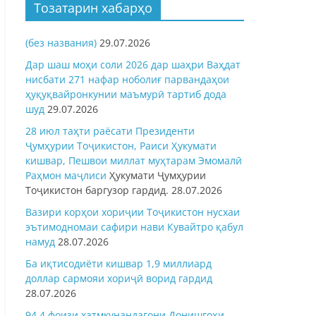
Тозатарин хабарҳо
(без названия)
29.07.2026
Дар шаш моҳи соли 2026 дар шаҳри Ваҳдат
нисбати 271 нафар ноболиғ парвандаҳои
ҳуқуқвайронкунии маъмурӣ тартиб дода
шуд
29.07.2026
28 июл таҳти раёсати Президенти
Ҷумҳурии Тоҷикистон, Раиси Ҳукумати
кишвар, Пешвои миллат муҳтарам Эмомалӣ
Раҳмон
маҷлиси
Ҳукумати Ҷумҳурии
Тоҷикистон баргузор гардид.
28.07.2026
Вазири корҳои хориҷии Тоҷикистон нусхаи
эътимодномаи сафири нави Кувайтро қабул
намуд
28.07.2026
Ба иқтисодиёти кишвар 1,9 миллиард
доллар сармояи хориҷӣ ворид гардид
28.07.2026
94,4 фоизи хатмкунандагони Донишгоҳи