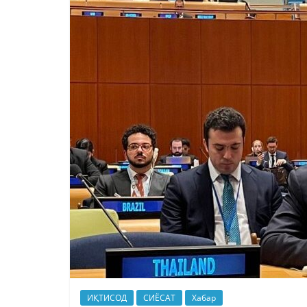
ИҚТИСОД
СИЁСАТ
Хабар