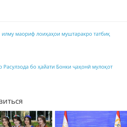
и илму маориф лоиҳаҳои муштаракро татбиқ
 Расулзода бо ҳайати Бонки ҷаҳонӣ мулоқот
виться