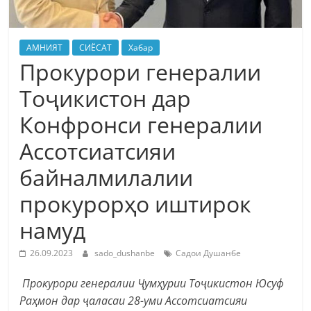
АМНИЯТ
СИЁСАТ
Хабар
Прокурори генералии
Тоҷикистон дар
Конфронси генералии
Ассотсиатсияи
байналмилалии
прокурорҳо иштирок
намуд
26.09.2023
sado_dushanbe
Садои Душанбе
Прокурори генералии Ҷумҳурии Тоҷикистон Юсуф
Раҳмон дар ҷаласаи 28-уми Ассотсиатсияи