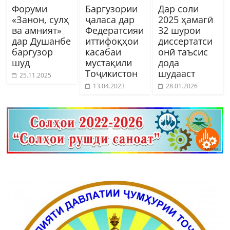
Форуми
Баргузории
Дар соли
«Занон, сулҳ
ҷаласа дар
2025 ҳамагӣ
ва амният»
Федератсияи
32 шурои
дар Душанбе
иттифоқҳои
диссертатси
баргузор
касабаи
онӣ таъсис
шуд
мустақили
дода
Тоҷикистон
шудааст
25.11.2025
13.04.2023
28.01.2026