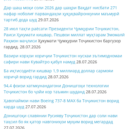
Дар шаш моҳи соли 2026 дар шаҳри Ваҳдат нисбати 271
нафар ноболиғ парвандаҳои ҳуқуқвайронкунии маъмурӣ
тартиб дода шуд
29.07.2026
28 июл таҳти раёсати Президенти Ҷумҳурии Тоҷикистон,
Раиси Ҳукумати кишвар, Пешвои миллат муҳтарам Эмомалӣ
Раҳмон
маҷлиси
Ҳукумати Ҷумҳурии Тоҷикистон баргузор
гардид.
28.07.2026
Вазири корҳои хориҷии Тоҷикистон нусхаи эътимодномаи
сафири нави Кувайтро қабул намуд
28.07.2026
Ба иқтисодиёти кишвар 1,9 миллиард доллар сармояи
хориҷӣ ворид гардид
28.07.2026
94,4 фоизи хатмкунандагони Донишгоҳи технологии
Тоҷикистон бо ҷойи кор таъмин шуданд
28.07.2026
Ҳавопаймои нави Boeing 737-8 MAX ба Тоҷикистон ворид
карда шуд
27.07.2026
Донишгоҳи славянии Русияву Тоҷикистон дар соли нави
таҳсил бо як қатор навгониҳои муҳим ворид мегардад
27.07.2026