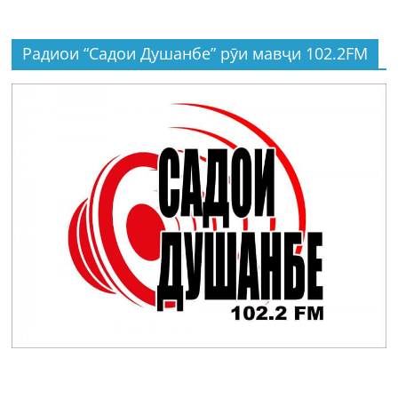
Радиои “Садои Душанбе” рӯи мавҷи 102.2FM