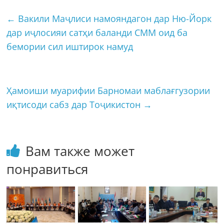
←
Вакили Маҷлиси намояндагон дар Ню-Йорк
дар иҷлосияи сатҳи баланди СММ оид ба
бемории сил иштирок намуд
Ҳамоиши муарифии Барномаи маблағгузории
иқтисоди сабз дар Тоҷикистон
→
Вам также может
понравиться