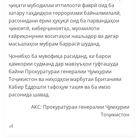
ҷиҳати мубодилаи иттилооти фаврӣ оид ба
хатару таҳдидҳои терроризми байналмилалӣ,
расонидани ёрии ҳуқуқӣ оид ба парвандаҳои
ҷиноятӣ, киберҷиноятҳо, муомилоти
ғайриқонунии воситаҳои нашъадор ва дигар
масъалаҳои мубрам баррасӣ шуданд.
Ҷонибҳо ба мувофиқа расиданд, ки барои
ҳамкории судманд дар мавзуъҳои гуфташуда
байни Прокуратураи генералии Ҷумҳурии
Тоҷикистон ва ниҳодҳои марбутаи Британияи
Кабир Ёддошти тафоҳум таҳия ва ба имзо
расонида шавад.
АКС: Прокуратураи генералии Ҷумҳурии
Тоҷикистон