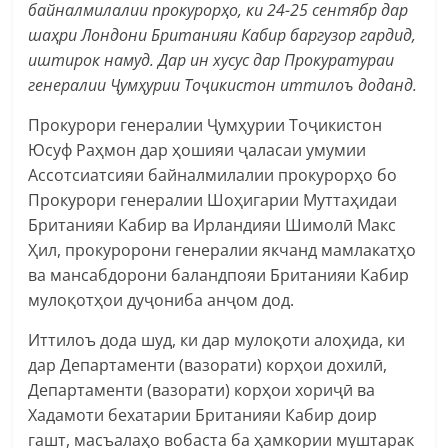
байналмилалии прокурорҳо, ки 24-25 сентябр дар
шаҳри Лондони Британияи Кабир баргузор гардид,
иштирок намуд. Дар ин хусус дар Прокуратураи
генералии Ҷумҳурии Тоҷикистон иттилоъ доданд.
Прокурори генералии Ҷумҳурии Тоҷикистон
Юсуф Раҳмон дар ҳошияи ҷаласаи умумии
Ассотсиатсияи байналмилалии прокурорҳо бо
Прокурори генералии Шоҳигарии Муттаҳидаи
Британияи Кабир ва Ирландияи Шимолӣ Макс
Ҳил, прокуророни генералии якчанд мамлакатҳо
ва мансабдорони баландпояи Британияи Кабир
мулоқотҳои дуҷониба анҷом дод.
Иттилоъ дода шуд, ки дар мулоқоти алоҳида, ки
дар Департаменти (вазорати) корҳои дохилӣ,
Департаменти (вазорати) корҳои хориҷӣ ва
Хадамоти бехатарии Британияи Кабир доир
гашт, масъалаҳо вобаста ба ҳамкории муштарак