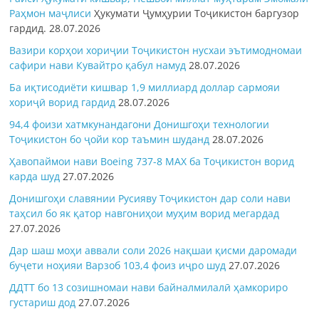
Раҳмон
маҷлиси
Ҳукумати Ҷумҳурии Тоҷикистон баргузор
гардид.
28.07.2026
Вазири корҳои хориҷии Тоҷикистон нусхаи эътимодномаи
сафири нави Кувайтро қабул намуд
28.07.2026
Ба иқтисодиёти кишвар 1,9 миллиард доллар сармояи
хориҷӣ ворид гардид
28.07.2026
94,4 фоизи хатмкунандагони Донишгоҳи технологии
Тоҷикистон бо ҷойи кор таъмин шуданд
28.07.2026
Ҳавопаймои нави Boeing 737-8 MAX ба Тоҷикистон ворид
карда шуд
27.07.2026
Донишгоҳи славянии Русияву Тоҷикистон дар соли нави
таҳсил бо як қатор навгониҳои муҳим ворид мегардад
27.07.2026
Дар шаш моҳи аввали соли 2026 нақшаи қисми даромади
буҷети ноҳияи Варзоб 103,4 фоиз иҷро шуд
27.07.2026
ДДТТ бо 13 созишномаи нави байналмилалӣ ҳамкориро
густариш дод
27.07.2026