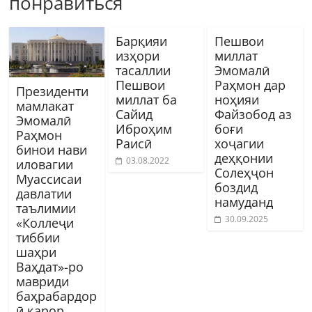
понравиться
Барқияи
Пешвои
изҳори
миллат
тасаллии
Эмомалӣ
Пешвои
Раҳмон дар
Президенти
миллат ба
ноҳияи
мамлакат
Сайид
Файзобод аз
Эмомалӣ
Иброҳим
боғи
Раҳмон
Раисӣ
хоҷагии
бинои нави
деҳқонии
03.08.2022
иловагии
Солеҳҷон
Муассисаи
боздид
давлатии
намуданд
таълимии
30.09.2025
«Коллеҷи
тиббии
шаҳри
Ваҳдат»-ро
мавриди
баҳрабардор
ӣ қарор