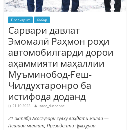
Президент
Хабар
Сарвари давлат
Эмомалӣ Раҳмон роҳи
автомобилгарди дорои
аҳаммияти маҳаллии
Муъминобод-Ғеш-
Чилдухтаронро ба
истифода доданд
21.10.2023
sado_dushanbe
21 октябр Асосгузори сулҳу ваҳдати миллӣ —
Пешвои миллат, Президенти Ҷумҳурии