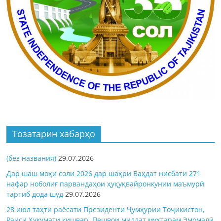
Тозатарин хабарҳо
(без названия)
29.07.2026
Дар шаш моҳи соли 2026 дар шаҳри Ваҳдат нисбати 271
нафар ноболиғ парвандаҳои ҳуқуқвайронкунии маъмурӣ
тартиб дода шуд
29.07.2026
28 июл таҳти раёсати Президенти Ҷумҳурии Тоҷикистон,
Раиси Ҳукумати кишвар, Пешвои миллат муҳтарам Эмомалӣ