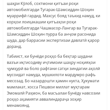
шаҳри Кӯлоб, сохтмони қитъаи роҳи
автомобилгарди Тугарак-Шамсиддин Шоҳин
муаррифӣ гардид. Махсус бояд таъкид намуд, ки
корҳои лоиҳакашии қитъаҳои роҳи
автомобилгарди Чашмасор-Лангар ва Тугарак-
Шамсиддин Шоҳин пурра ба анҷом расонида
шуда, дар баррасии экспертизаи давлатӣ қарор
доранд.
Табиист, ки бунёди роҳҳо ба беҳтар шудани
вазъи иқтисодиву иҷтимоии шаҳру ноҳияҳои
ҷумҳурӣ ва боло рафтани сатҳи зиндагии аҳолӣ
мусоидат намуда, мушкилоти мардумро рафъ
месозад. Бо назардошти ҳамин нукта, Ҳукумати
мамлакат, хосса Пешвои миллат муҳтарам
Эмомалӣ Раҳмон, ба масъалаи бунёду навсозии
роҳҳо аҳамияти аввалиндараҷа зоҳир
менамоянд.