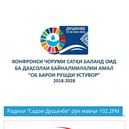
Радиои “Садои Душанбе” рӯи мавҷи 102.2FM