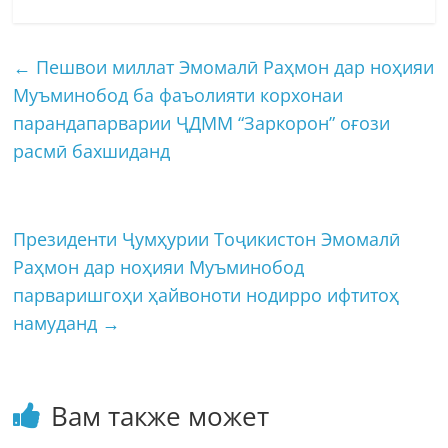
←
Пешвои миллат Эмомалӣ Раҳмон дар ноҳияи
Муъминобод ба фаъолияти корхонаи
парандапарварии ҶДММ “Заркорон” оғози
расмӣ бахшиданд
Президенти Ҷумҳурии Тоҷикистон Эмомалӣ
Раҳмон дар ноҳияи Муъминобод
парваришгоҳи ҳайвоноти нодирро ифтитоҳ
намуданд
→
Вам также может