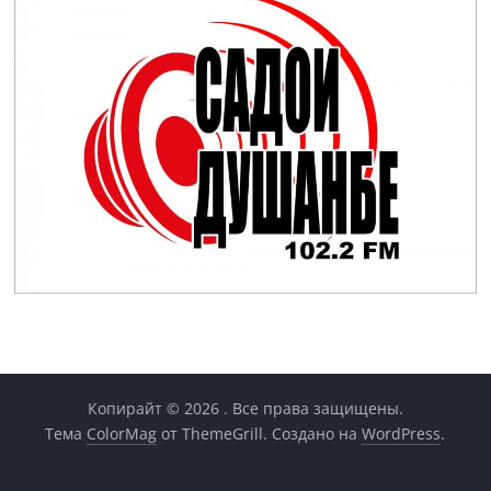
Копирайт © 2026
. Все права защищены.
Тема
ColorMag
от ThemeGrill. Создано на
WordPress
.