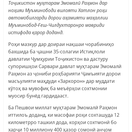
Тоҷикистон муҳтарам Эмомалӣ Раҳмон дар
ноҳияи Муъминободи вилояти Хатлон роҳи
автомобилгарди дорои аҳамияти маҳаллии
Муъминобод-Ғеш-Чилдухтаронро мавриди
истифода қарор доданд.
Роҳи мазкур дар доираи нақшаи чорабиниҳо
бахшида ба ҷашни 35-солагии Истиқлоли
давлатии Ҷумҳурии Тоҷикистон ва дастуру
супоришҳои Сарвари давлат муҳтарам Эмомалӣ
Раҳмон аз ҷониби роҳбарияти Ҷамъияти дорои
масъулияти маҳдуди «Заркорон» дар муддати
кӯтоҳ ва мувофиқ ба меъёрҳои сохтмонии
муосир бунёд гардидааст.
Ба Пешвои миллат муҳтарам Эмомалӣ Раҳмон
иттилоъ доданд, ки масофаи роҳи сохташуда 12
километрро ташкил дода, корҳои сохтмонӣ бо
харҷи 10 миллиону 400 ҳазор сомонӣ анҷом