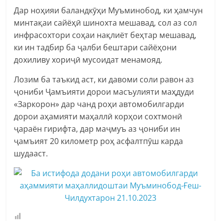
Дар ноҳияи баландкӯҳи Муъминобод, ки ҳамчун
минтақаи сайёҳӣ шинохта мешавад, сол аз сол
инфрасохтори соҳаи нақлиёт беҳтар мешавад,
ки ин тадбир ба ҷалби бештари сайёҳони
дохиливу хориҷӣ мусоидат менамояд.
Лозим ба таъкид аст, ки давоми соли равон аз
ҷониби Ҷамъияти дорои масъулияти маҳдуди
«Заркорон» дар чанд роҳи автомобилгарди
дорои аҳамияти маҳаллӣ корҳои сохтмонӣ
ҷараён гирифта, дар маҷмуъ аз ҷониби ин
ҷамъият 20 километр роҳ асфалтпӯш карда
шудааст.