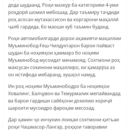
дода шудаанд. Роҳи мазкур ба категорияи 4-уми
роҳдорӣ шомил мебошад. Дар таъмиру таҷдиди
роҳ асосан мутахассисон ва коргарони маҳаллӣ
ҷалб гардида, бо маоши хуб таъмин буданд.
Роҳи автомобилгарди дорои аҳамияти маҳаллии
Муъминобод-Ғеш-Чилдухтарон барои пайваст
шудан ба ноҳияҳои ҳаммарз бо ноҳияи
Муъминобод мусоидат менамояд. Сохтмони роҳ
махсусан сокинони маҳаллиро, ки ҳамарӯза аз
он истифода мебаранд, хушҳол намуд.
Ин роҳ ноҳияи Муъминободро ба ноҳияҳои
Ховалинг, Балҷувон ва Темурмалик мепайвандад
ва барои гардиши сайёҳони дохилию хориҷӣ
шароити мусоидро фароҳам месозад.
Дар ҳамин ҷо инчунин лоиҳаи сохтмони қитъаи
роҳи Чашмасор-Лангар, роҳҳои таворавии