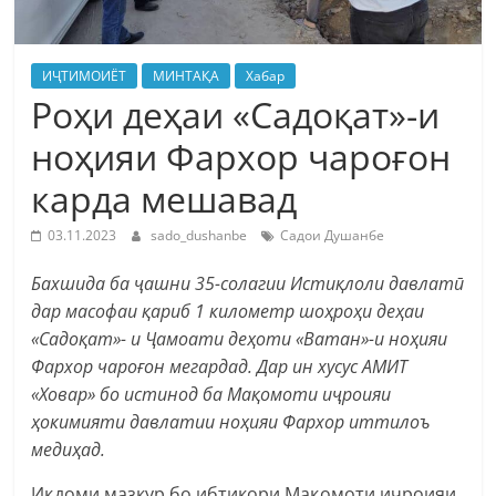
ИҶТИМОИЁТ
МИНТАҚА
Хабар
Роҳи деҳаи «Садоқат»-и
ноҳияи Фархор чароғон
карда мешавад
03.11.2023
sado_dushanbe
Садои Душанбе
Бахшида ба ҷашни 35-солагии Истиқлоли давлатӣ
дар масофаи қариб 1 километр шоҳроҳи деҳаи
«Садоқат»- и Ҷамоати деҳоти «Ватан»-и ноҳияи
Фархор чароғон мегардад. Дар ин хусус АМИТ
«Ховар» бо истинод ба Мақомоти иҷроияи
ҳокимияти давлатии ноҳияи Фархор иттилоъ
медиҳад.
Иқдоми мазкур бо ибтикори Мақомоти иҷроияи