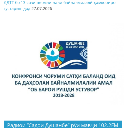
ДДТТ бо 13 созишномаи нави байналмилалӣ ҳамкориро
густариш дод
27.07.2026
Радиои “Садои Душанбе” рӯи мавҷи 102.2FM