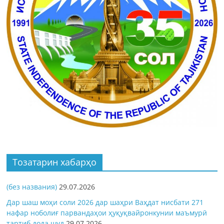
Тозатарин хабарҳо
(без названия)
29.07.2026
Дар шаш моҳи соли 2026 дар шаҳри Ваҳдат нисбати 271
нафар ноболиғ парвандаҳои ҳуқуқвайронкунии маъмурӣ
тартиб дода шуд
29.07.2026