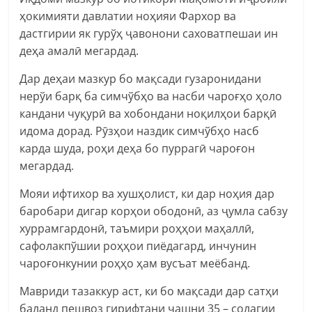
ҳокимияти давлатии ноҳияи Фархор ва
дастгирии як гурўҳ ҷавонони саховатпешаи ин
деҳа амалӣ мегардад.
Дар деҳаи мазкур бо мақсади гузаронидани
нерўи барқ ба симчўбҳо ва насби чароғҳо ҳоло
кандани чуқурӣ ва хобондани ноқилҳои барқӣ
идома дорад. Рӯзҳои наздик симчўбҳо насб
карда шуда, роҳи деҳа бо пуррагӣ чароғон
мегардад.
Мояи ифтихор ва хушҳолист, ки дар ноҳия дар
баробари дигар корҳои ободонӣ, аз ҷумла сабзу
хуррамгардонӣ, таъмири роҳҳои маҳаллӣ,
сафолакпўшии роҳҳои пиёдагард, инчунин
чароғонкунии роҳҳо ҳам вусъат меёбанд.
Мавриди тазаккур аст, ки бо мақсади дар сатҳи
баланд пешвоз гирифтани ҷашни 35 – солагии