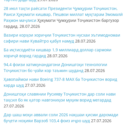
28 июл таҳти раёсати Президенти Ҷумҳурии Тоҷикистон,
Раиси Ҳукумати кишвар, Пешвои миллат муҳтарам Эмомалӣ
Раҳмон
маҷлиси
Ҳукумати Ҷумҳурии Тоҷикистон баргузор
гардид.
28.07.2026
Вазири корҳои хориҷии Тоҷикистон нусхаи эътимодномаи
сафири нави Кувайтро қабул намуд
28.07.2026
Ба иқтисодиёти кишвар 1,9 миллиард доллар сармояи
хориҷӣ ворид гардид
28.07.2026
94,4 фоизи хатмкунандагони Донишгоҳи технологии
Тоҷикистон бо ҷойи кор таъмин шуданд
28.07.2026
Ҳавопаймои нави Boeing 737-8 MAX ба Тоҷикистон ворид
карда шуд
27.07.2026
Донишгоҳи славянии Русияву Тоҷикистон дар соли нави
таҳсил бо як қатор навгониҳои муҳим ворид мегардад
27.07.2026
Дар шаш моҳи аввали соли 2026 нақшаи қисми даромади
буҷети ноҳияи Варзоб 103,4 фоиз иҷро шуд
27.07.2026