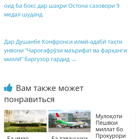
оид ба бокс дар шаҳри Остона сазовори 9
медал шуданд
Дар Душанбе Конфронси илмӣ-адабӣ таҳти
унвони “Чароғафрӯзи маърифат ва фарҳанги
миллӣ” баргузор гардид
→
Вам также может
понравиться
Мулоқоти
Пешвои
миллат бо
Прокурори
Ба имзо
Ба таваҷҷуҳи