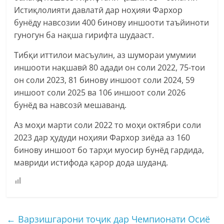
Истиқлолияти давлатӣ дар ноҳияи Фархор
бунёду навсозии 400 бинову иншооти таъйиноти
гуногун ба нақша гирифта шудааст.
Тибқи иттилои масъулин, аз шумораи умумии
иншооти нақшавӣ 80 адади он соли 2022, 75-тои
он соли 2023, 81 бинову иншоот соли 2024, 59
иншоот соли 2025 ва 106 иншоот соли 2026
бунёд ва навсозӣ мешаванд.
Аз моҳи марти соли 2022 то моҳи октябри соли
2023 дар ҳудуди ноҳияи Фархор зиёда аз 160
бинову иншоот бо тарҳи муосир бунёд гардида,
мавриди истифода қарор дода шуданд.
←
Варзишгарони тоҷик дар Чемпионати Осиё