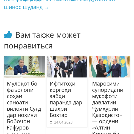
шинос шуданд
→
Вам также может
понравиться
Мулоқот бо
Ифтитоҳи
Маросими
фаъолони
коргоҳи
супоридани
соҳаи
забҳи
мукофоти
саноати
паранда дар
давлатии
вилояти Суғд
шаҳри
Ҷумҳурии
дар ноҳияи
Бохтар
Қазоқистон
Бобоҷон
— ордени
24.04.2023
Ғафуров
«Алтин
Қирон» ба