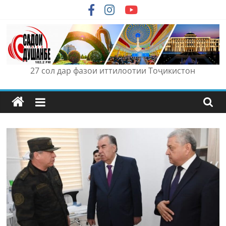
Skip
to
content
27 сол дар фазои иттилоотии Тоҷикистон