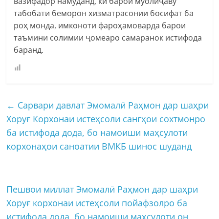
вазифадор намуданд, ки барои муолиҷаву
табобати беморон хизматрасонии босифат ба
роҳ монда, имконоти фароҳамоварда барои
таъмини солимии ҷомеаро самаранок истифода
баранд.
←
Сарвари давлат Эмомалӣ Раҳмон дар шаҳри
Хоруғ Корхонаи истеҳсоли сангҳои сохтмонро
ба истифода дода, бо намоиши маҳсулоти
корхонаҳои саноатии ВМКБ шинос шуданд
Пешвои миллат Эмомалӣ Раҳмон дар шаҳри
Хоруғ корхонаи истеҳсоли пойафзолро ба
истифода дода, бо намоиши маҳсулоти он