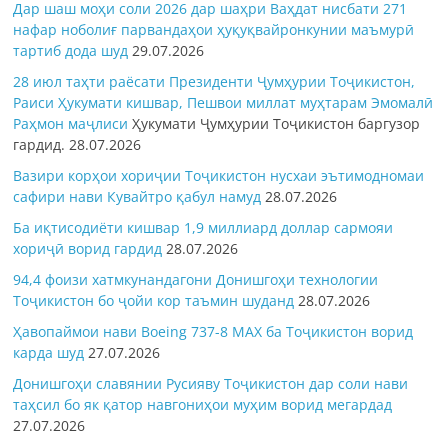
Дар шаш моҳи соли 2026 дар шаҳри Ваҳдат нисбати 271
нафар ноболиғ парвандаҳои ҳуқуқвайронкунии маъмурӣ
тартиб дода шуд
29.07.2026
28 июл таҳти раёсати Президенти Ҷумҳурии Тоҷикистон,
Раиси Ҳукумати кишвар, Пешвои миллат муҳтарам Эмомалӣ
Раҳмон
маҷлиси
Ҳукумати Ҷумҳурии Тоҷикистон баргузор
гардид.
28.07.2026
Вазири корҳои хориҷии Тоҷикистон нусхаи эътимодномаи
сафири нави Кувайтро қабул намуд
28.07.2026
Ба иқтисодиёти кишвар 1,9 миллиард доллар сармояи
хориҷӣ ворид гардид
28.07.2026
94,4 фоизи хатмкунандагони Донишгоҳи технологии
Тоҷикистон бо ҷойи кор таъмин шуданд
28.07.2026
Ҳавопаймои нави Boeing 737-8 MAX ба Тоҷикистон ворид
карда шуд
27.07.2026
Донишгоҳи славянии Русияву Тоҷикистон дар соли нави
таҳсил бо як қатор навгониҳои муҳим ворид мегардад
27.07.2026