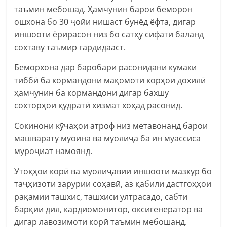
таъмин мебошад. Ҳамчунин барои беморон
ошхона бо 30 ҷойи нишаст бунёд ёфта, дигар
иншооти ёрирасон низ бо сатҳу сифати баланд
сохтаву таъмир гардидааст.
Беморхона дар баробари расонидани кумаки
тиббӣ ба кормандони мақомоти корҳои дохилӣ
ҳамчунин ба кормандони дигар бахшу
сохторҳои қудратӣ хизмат хоҳад расонид.
Сокинони кӯчаҳои атроф низ метавонанд барои
машварату муоина ва муолиҷа ба ин муассиса
муроҷиат намоянд.
Утоқҳои корӣ ва муолиҷавии иншооти мазкур бо
таҷҳизоти зарурии соҳавӣ, аз қабили дастгоҳҳои
рақамии ташхис, ташхиси ултрасадо, сабти
барқии дил, кардиомонитор, оксигенератор ва
дигар лавозимоти корӣ таъмин мебошанд.