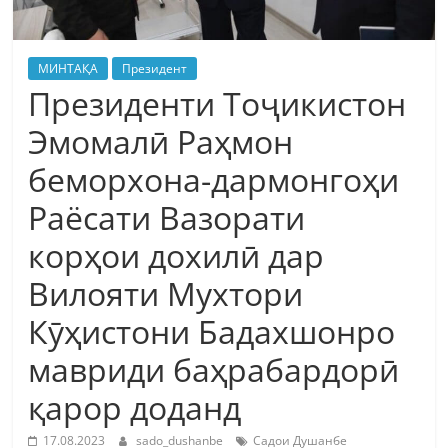
МИНТАҚА
Президент
Президенти Тоҷикистон
Эмомалӣ Раҳмон
беморхона-дармонгоҳи
Раёсати Вазорати
корҳои дохилӣ дар
Вилояти Мухтори
Кӯҳистони Бадахшонро
мавриди баҳрабардорӣ
қарор доданд
17.08.2023
sado_dushanbe
Садои Душанбе