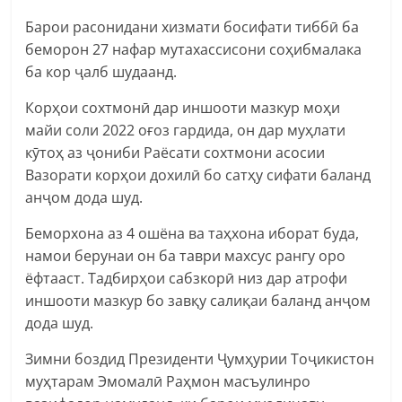
Барои расонидани хизмати босифати тиббӣ ба
беморон 27 нафар мутахассисони соҳибмалака
ба кор ҷалб шудаанд.
Корҳои сохтмонӣ дар иншооти мазкур моҳи
майи соли 2022 оғоз гардида, он дар муҳлати
кӯтоҳ аз ҷониби Раёсати сохтмони асосии
Вазорати корҳои дохилӣ бо сатҳу сифати баланд
анҷом дода шуд.
Беморхона аз 4 ошёна ва таҳхона иборат буда,
намои берунаи он ба таври махсус рангу оро
ёфтааст. Тадбирҳои сабзкорӣ низ дар атрофи
иншооти мазкур бо завқу салиқаи баланд анҷом
дода шуд.
Зимни боздид Президенти Ҷумҳурии Тоҷикистон
муҳтарам Эмомалӣ Раҳмон масъулинро