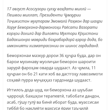
17 август Асосгузори сулҳу ваҳдати миллӣ —
Пешвои миллат, Президенти Ҷумҳурии
Тоҷикистон муҳтарам Эмомалӣ Раҳмон дар шаҳри
Хоруғ Беморхона-дармонгоҳи Раёсати Вазорати
корҳои дохилӣ дар Вилояти Мухтори Кӯҳистони
Бадахшонро мавриди баҳрабардорӣ қарор дода, бо
имконияти хизматрасонии он шинос гардиданд.
Беморхонаи мазкур дорои 36 ҳуҷра буда, дар он
барои муоинаву муолиҷаи беморон шароити
зарурӣ фароҳам оварда шудааст. Аз ҷумла, 11
ҳуҷраи он бо 21 кати хоб ва дастгоҳу лавозимоти
соҳавӣ пурра муҷаҳҳаз гардонида шудааст.
Иттилоъ дода шуд, ки беморхона аз шуъбаи
ҷарроҳӣ, бахшҳои терапевтӣ, табобати дандон,
асаб, гӯшу гулӯ ва бинӣ иборат буда, муассисаи
тиббӣ бо нақлиёти махсуси ёрии таъҷилӣ