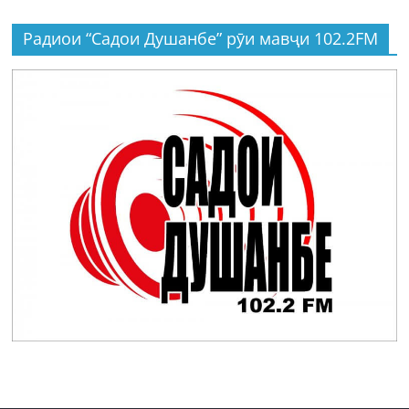
Радиои “Садои Душанбе” рӯи мавҷи 102.2FM