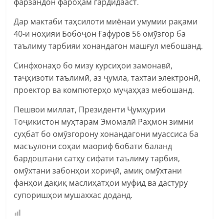
фарзандон фароҳам гардидааст.
Дар мактаби таҳсилоти миёнаи умумии рақами
40-и ноҳияи Бобоҷон Ғафуров 56 омӯзгор ба
таълиму тарбияи хонандагон машғул мебошанд.
Синфхонаҳо бо мизу курсиҳои замонавӣ,
таҷҳизоти таълимӣ, аз ҷумла, тахтаи электронӣ,
проектор ва компютерҳо муҷаҳҳаз мебошанд.
Пешвои миллат, Президенти Ҷумҳурии
Тоҷикистон муҳтарам Эмомалӣ Раҳмон зимни
суҳбат бо омӯзгорону хонандагони муассиса ба
масъулони соҳаи маориф бобати баланд
бардоштани сатҳу сифати таълиму тарбия,
омӯхтани забонҳои хориҷӣ, амиқ омӯхтани
фанҳои дақиқ маслиҳатҳои муфид ва дастуру
супоришҳои мушаххас доданд.