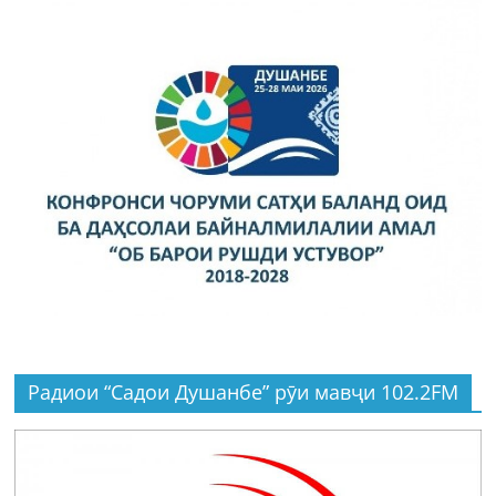
Радиои “Садои Душанбе” рӯи мавҷи 102.2FM