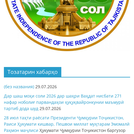
Тозатарин хабарҳо
(без названия)
29.07.2026
Дар шаш моҳи соли 2026 дар шаҳри Ваҳдат нисбати 271
нафар ноболиғ парвандаҳои ҳуқуқвайронкунии маъмурӣ
тартиб дода шуд
29.07.2026
28 июл таҳти раёсати Президенти Ҷумҳурии Тоҷикистон,
Раиси Ҳукумати кишвар, Пешвои миллат муҳтарам Эмомалӣ
Раҳмон
маҷлиси
Ҳукумати Ҷумҳурии Тоҷикистон баргузор