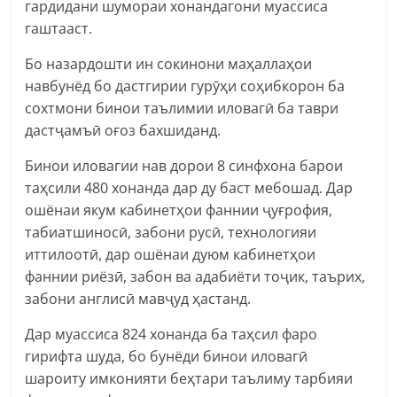
гардидани шумораи хонандагони муассиса
гаштааст.
Бо назардошти ин сокинони маҳаллаҳои
навбунёд бо дастгирии гурӯҳи соҳибкорон ба
сохтмони бинои таълимии иловагӣ ба таври
дастҷамъӣ оғоз бахшиданд.
Бинои иловагии нав дорои 8 синфхона барои
таҳсили 480 хонанда дар ду баст мебошад. Дар
ошёнаи якум кабинетҳои фаннии ҷуғрофия,
табиатшиносӣ, забони русӣ, технологияи
иттилоотӣ, дар ошёнаи дуюм кабинетҳои
фаннии риёзӣ, забон ва адабиёти тоҷик, таърих,
забони англисӣ мавҷуд ҳастанд.
Дар муассиса 824 хонанда ба таҳсил фаро
гирифта шуда, бо бунёди бинои иловагӣ
шароиту имконияти беҳтари таълиму тарбияи