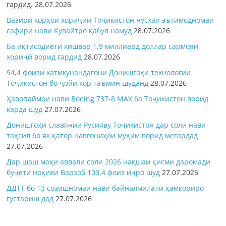
гардид.
28.07.2026
Вазири корҳои хориҷии Тоҷикистон нусхаи эътимодномаи
сафири нави Кувайтро қабул намуд
28.07.2026
Ба иқтисодиёти кишвар 1,9 миллиард доллар сармояи
хориҷӣ ворид гардид
28.07.2026
94,4 фоизи хатмкунандагони Донишгоҳи технологии
Тоҷикистон бо ҷойи кор таъмин шуданд
28.07.2026
Ҳавопаймои нави Boeing 737-8 MAX ба Тоҷикистон ворид
карда шуд
27.07.2026
Донишгоҳи славянии Русияву Тоҷикистон дар соли нави
таҳсил бо як қатор навгониҳои муҳим ворид мегардад
27.07.2026
Дар шаш моҳи аввали соли 2026 нақшаи қисми даромади
буҷети ноҳияи Варзоб 103,4 фоиз иҷро шуд
27.07.2026
ДДТТ бо 13 созишномаи нави байналмилалӣ ҳамкориро
густариш дод
27.07.2026