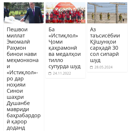
Пешвои
Ба
Аз
миллат
«Истиқлол»
таъсисёбии
Эмомалӣ
Ҷоми
Қӯшунҳои
Раҳмон
қаҳрамонӣ
сарҳадӣ 30
бинои нави
ва медалҳои
сол сипарӣ
меҳмонхона
тилло
шуд
и
супурда шуд
28.05.2024
«Истиқлол»-
24.11.2022
ро дар
ноҳияи
Синои
шаҳри
Душанбе
мавриди
баҳрабардор
ӣ қарор
доданд