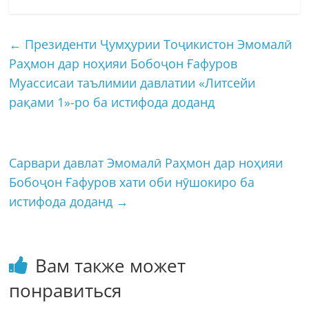
←
Президенти Ҷумҳурии Тоҷикистон Эмомалӣ
Раҳмон дар ноҳияи Бобоҷон Ғафуров
Муассисаи таълимии давлатии «Литсейи
рақами 1»-ро ба истифода доданд
Сарвари давлат Эмомалӣ Раҳмон дар ноҳияи
Бобоҷон Ғафуров хати оби нӯшокиро ба
истифода доданд
→
Вам также может
понравиться