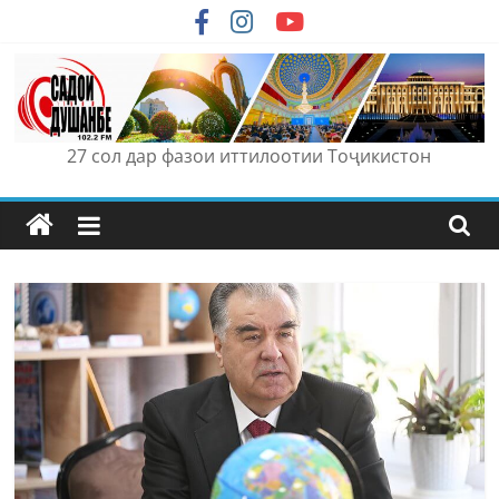
Skip
to
content
27 сол дар фазои иттилоотии Тоҷикистон