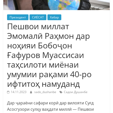
Президент
СИЁСАТ
Хабар
Пешвои миллат
Эмомалӣ Раҳмон дар
ноҳияи Бобоҷон
Ғафуров Муассисаи
таҳсилоти миёнаи
умумии рақами 40-ро
ифтитоҳ намуданд
14.11.2023
sado_dushanbe
Садои Душанбе
Дар ҷараёни сафари корӣ дар вилояти Суғд
Асосгузори сулҳу ваҳдати миллӣ — Пешвои