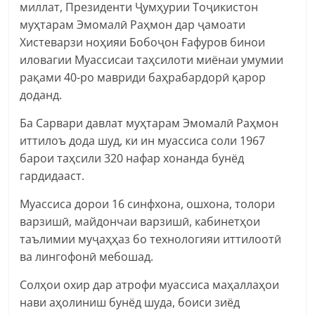
миллат, Президенти Ҷумҳурии Тоҷикистон
муҳтарам Эмомалӣ Раҳмон дар ҷамоати
Хистеварзи ноҳияи Бобоҷон Ғафуров бинои
иловагии Муассисаи таҳсилоти миёнаи умумии
рақами 40-ро мавриди баҳрабардорӣ қарор
доданд.
Ба Сарвари давлат муҳтарам Эмомалӣ Раҳмон
иттилоъ дода шуд, ки ин муассиса соли 1967
барои таҳсили 320 нафар хонанда бунёд
гардидааст.
Муассиса дорои 16 синфхона, ошхона, толори
варзишӣ, майдончаи варзишӣ, кабинетҳои
таълимии муҷаҳҳаз бо технологияи иттилоотӣ
ва лингофонӣ мебошад.
Солҳои охир дар атрофи муассиса маҳаллаҳои
нави аҳолиниш бунёд шуда, боиси зиёд