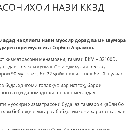
АСОНИҲОИ НАВИ ККВД
80 адад нақлиёти нави муосир дорад ва ин шумора
т директори муассиса Сорбон Акрамов.
ахт хизматрасони менамоянд, тамғаи БКМ – 32100D,
ушодаи “Белкоммунмаш” – и Ҷумҳурии Белорус
арои 90 мусофир, бо 22 ҷойи нишаст пешбинӣ шудааст.
з буда, ҳангоми таваққуф дар истгоҳ, барои
он сатҳи даромадгоҳи он паст мегардад.
ти муосири хизматрасонӣ буда, аз тамғаҳои қаблӣ бо
атҳои бебарқӣ ё дигар сабабҳо, имкони ҳаракат кардан