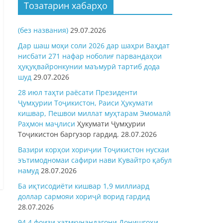
Тозатарин хабарҳо
(без названия)
29.07.2026
Дар шаш моҳи соли 2026 дар шаҳри Ваҳдат
нисбати 271 нафар ноболиғ парвандаҳои
ҳуқуқвайронкунии маъмурӣ тартиб дода
шуд
29.07.2026
28 июл таҳти раёсати Президенти
Ҷумҳурии Тоҷикистон, Раиси Ҳукумати
кишвар, Пешвои миллат муҳтарам Эмомалӣ
Раҳмон
маҷлиси
Ҳукумати Ҷумҳурии
Тоҷикистон баргузор гардид.
28.07.2026
Вазири корҳои хориҷии Тоҷикистон нусхаи
эътимодномаи сафири нави Кувайтро қабул
намуд
28.07.2026
Ба иқтисодиёти кишвар 1,9 миллиард
доллар сармояи хориҷӣ ворид гардид
28.07.2026
94,4 фоизи хатмкунандагони Донишгоҳи