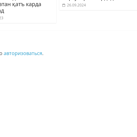
атан қатъ карда
26.09.2024
ад
23
мо
авторизоваться
.