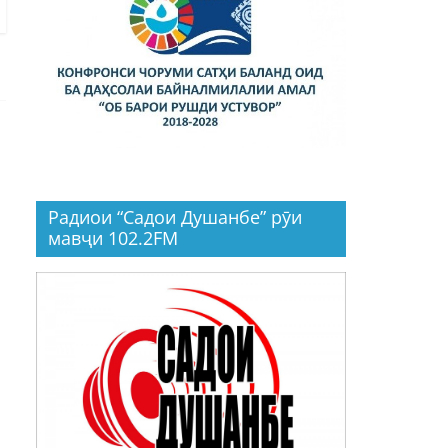
Радиои “Садои Душанбе” рӯи
мавҷи 102.2FM