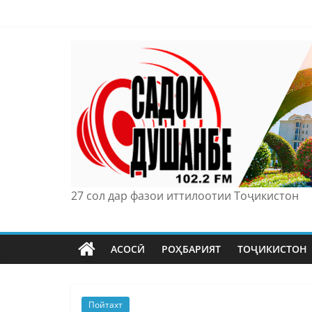
Skip
to
content
27 сол дар фазои иттилоотии Тоҷикистон
АСОСӢ
РОҲБАРИЯТ
ТОҶИКИСТОН
Пойтахт