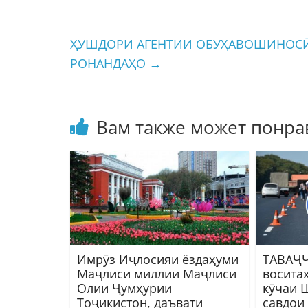
ҲУШДОРИ АГЕНТИИ ОБУҲАВОШИНОСӢ
РОНАНДАҲО
→
Вам также может понра
Имрӯз Иҷлосияи ёздаҳуми
ТАВАҶҶ
Маҷлиси миллии Маҷлиси
восита
Олии Ҷумҳурии
кӯчаи 
Тоҷикистон, даъвати
савдои