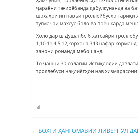
Ҳамчунин, троллейбусҳо технологияи нав
ҷараёни тағирёбанда қабулкунанда ва ба
шохаҳои ин навъи троллейбусҳо тариқи 
тугмачаи махсус боло ва поён карда меш
Ҳоло дар ш.Душанбе 6-хатсайри троллеб
1,10,11,4,5,12,корхона 343 нафар корман
занони ронанда мебошанд.
То ҷашни 30-солагии Истиқлолии давлат
троллебуси нақлиётҳои нав хизмарасони 
←
БОХТИ ҲАНГОМАВИИ ЛИВЕРПУЛ ДАР