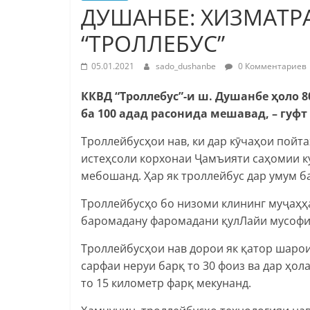
ДУШАНБЕ: ХИЗМАТР
“ТРОЛЛЕБУС”
05.01.2021
sado_dushanbe
0 Комментариев
ККВД “Троллебус”-и ш. Душанбе ҳоло 
ба 100 адад расонида мешавад, – гуф
Троллейбусҳои нав, ки дар кӯчаҳои пойт
истеҳсоли корхонаи Ҷамъияти саҳомии к
мебошанд. Ҳар як троллейбус дар умум б
Троллейбусҳо бо низоми клининг муҷаҳҳа
баромадану фаромадани қулЛайи мусофир
Троллейбусҳои нав дорои як қатор шарои
сарфаи неруи барқ то 30 фоиз ва дар ҳол
то 15 километр фарқ мекунанд.