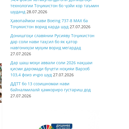
технологии Тоҷикистон бо ҷойи кор таъмин
шуданд
28.07.2026
Ҳавопаймои нави Boeing 737-8 MAX ба
Тоҷикистон ворид карда шуд
27.07.2026
Донишгоҳи славянии Русияву Тоҷикистон
дар соли нави таҳсил бо як қатор
навгониҳои муҳим ворид мегардад
27.07.2026
Дар шаш моҳи аввали соли 2026 нақшаи
қисми даромади буҷети ноҳияи Варзоб
103,4 фоиз иҷро шуд
27.07.2026
ДДТТ бо 13 созишномаи нави
байналмилалӣ ҳамкориро густариш дод
27.07.2026