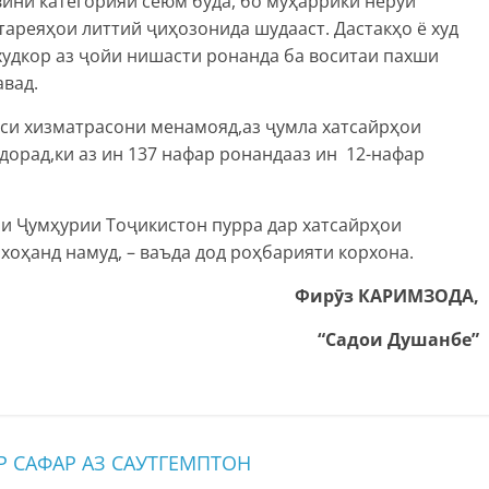
ини категорияи сеюм буда, бо муҳаррики нерӯи
тареяҳои литтий ҷиҳозонида шудааст. Дастакҳо ё худ
худкор аз ҷойи нишасти ронанда ба воситаи пахши
авад.
уси хизматрасони менамояд,аз ҷумла хатсайрҳои
д дорад,ки аз ин 137 нафар ронандааз ин 12-нафар
ии Ҷумҳурии Тоҷикистон пурра дар хатсайрҳои
хоҳанд намуд, – ваъда дод роҳбарияти корхона.
Фирӯз КАРИМЗОДА,
“Садои Душанбе”
 САФАР АЗ САУТГЕМПТОН