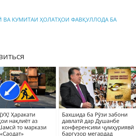
 ВА КУМИТАИ ҲОЛАТҲОИ ФАВҚУЛЛОДА БА
виться
УҲ! Ҳаракати
Бахшида ба Рӯзи забони
ҳои нақлиёт аз
давлатӣ дар Душанбе
Шамсӣ то маркази
конференсияи ҷумҳуриявӣ
 «Саодат»
баргузор мегардад