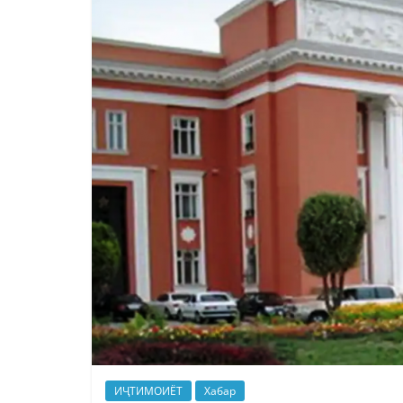
ИҶТИМОИЁТ
Хабар