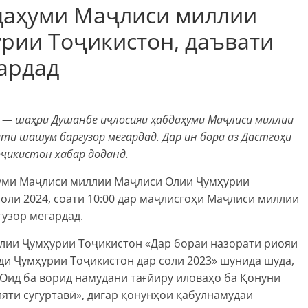
даҳуми Маҷлиси миллии
рии Тоҷикистон, даъвати
ардад
 — шаҳри Душанбе иҷлосияи ҳабдаҳуми Маҷлиси миллии
ти шашум баргузор мегардад. Дар ин бора аз Дастгоҳи
оҷикистон хабар доданд.
ҳуми Маҷлиси миллии Маҷлиси Олии Ҷумҳурии
оли 2024, соати 10:00 дар маҷлисгоҳи Маҷлиси миллии
узор мегардад.
лии Ҷумҳурии Тоҷикистон «Дар бораи назорати риояи
уди Ҷумҳурии Тоҷикистон дар соли 2023» шунида шуда,
Оид ба ворид намудани тағйиру иловаҳо ба Қонуни
яти суғуртавӣ», дигар қонунҳои қабулнамудаи