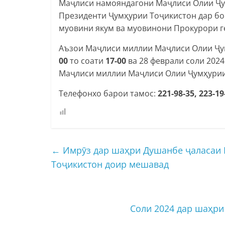
Маҷлиси намояндагони Маҷлиси Олии Ҷу
Президенти Ҷумҳурии Тоҷикистон дар бо
муовини якум ва муовинони Прокурори г
Аъзои Маҷлиси миллии Маҷлиси Олии Ҷум
00
то соати
17-00
ва 28 феврали соли 2024
Маҷлиси миллии Маҷлиси Олии Ҷумҳурии
Телефонхо барои тамос:
221-98-35, 223-19
←
Имрӯз дар шаҳри Душанбе ҷаласаи
Тоҷикистон доир мешавад
Соли 2024 дар шаҳри