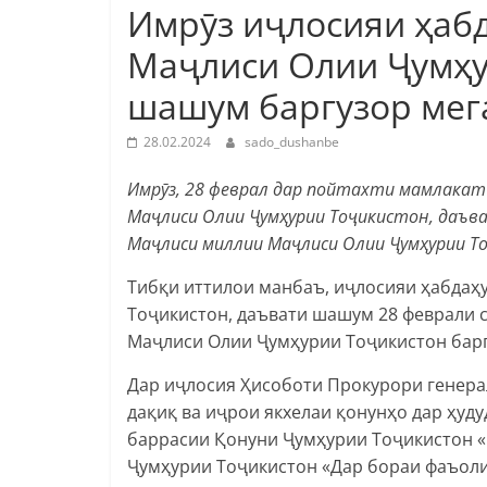
Имрӯз иҷлосияи ҳаб
Маҷлиси Олии Ҷумҳу
шашум баргузор мег
28.02.2024
sado_dushanbe
Имрӯз,
28 феврал дар пойтахти мамлакат
Маҷлиси Олии Ҷумҳурии Тоҷикистон, даъва
Маҷлиси миллии Маҷлиси Олии Ҷумҳурии Т
Тибқи иттилои манбаъ, иҷлосияи ҳабда
Тоҷикистон, даъвати шашум 28 феврали с
Маҷлиси Олии Ҷумҳурии Тоҷикистон барг
Дар иҷлосия Ҳисоботи Прокурори генера
дақиқ ва иҷрои якхелаи қонунҳо дар ҳуд
баррасии Қонуни Ҷумҳурии Тоҷикистон «
Ҷумҳурии Тоҷикистон «Дар бораи фаъоли