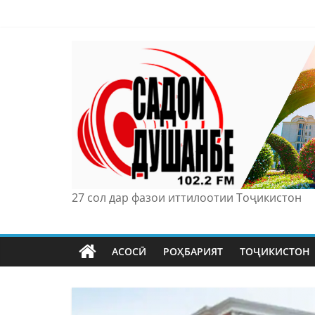
Skip
to
content
27 сол дар фазои иттилоотии Тоҷикистон
АСОСӢ
РОҲБАРИЯТ
ТОҶИКИСТОН