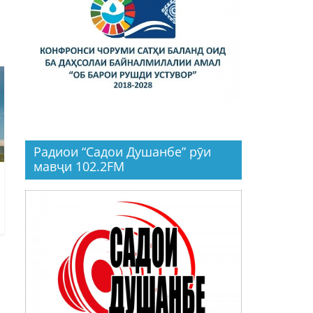
Радиои “Садои Душанбе” рӯи
мавҷи 102.2FM