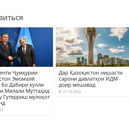
виться
енти Ҷумҳурии
Дар Қазоқистон нишасти
стон Эмомалӣ
сарони давлатҳои ИДМ
 бо Дабири кулли
доир мешавад
и Милали Муттаҳид
01.10.2022
у Гутерриш мулоқот
нд
24