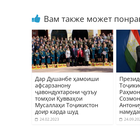
Вам также может понра
Дар Душанбе ҳамоиши
Презид
афсарзанону
Тоҷики
ҷавондухтарони ҷузъу
Раҳмон
томҳои Қувваҳои
Созмон
Мусаллаҳи Тоҷикистон
Антони
доир карда шуд
намуда
24.02.2023
24.09.20