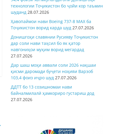
технологии Тоҷикистон бо ҷойи кор таъмин
шуданд
28.07.2026
Ҳавопаймои нави Boeing 737-8 MAX ба
Тоҷикистон ворид карда шуд
27.07.2026
Донишгоҳи славянии Русияву Тоҷикистон
дар соли нави таҳсил бо як қатор
навгониҳои муҳим ворид мегардад
27.07.2026
Дар шаш моҳи аввали соли 2026 нақшаи
қисми даромади буҷети ноҳияи Варзоб
103,4 фоиз иҷро шуд
27.07.2026
ДДТТ бо 13 созишномаи нави
байналмилалӣ ҳамкориро густариш дод
27.07.2026
→