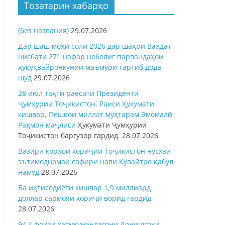
Тозатарин хабарҳо
(без названия)
29.07.2026
Дар шаш моҳи соли 2026 дар шаҳри Ваҳдат
нисбати 271 нафар ноболиғ парвандаҳои
ҳуқуқвайронкунии маъмурӣ тартиб дода
шуд
29.07.2026
28 июл таҳти раёсати Президенти
Ҷумҳурии Тоҷикистон, Раиси Ҳукумати
кишвар, Пешвои миллат муҳтарам Эмомалӣ
Раҳмон
маҷлиси
Ҳукумати Ҷумҳурии
Тоҷикистон баргузор гардид.
28.07.2026
Вазири корҳои хориҷии Тоҷикистон нусхаи
эътимодномаи сафири нави Кувайтро қабул
намуд
28.07.2026
Ба иқтисодиёти кишвар 1,9 миллиард
доллар сармояи хориҷӣ ворид гардид
28.07.2026
94,4 фоизи хатмкунандагони Донишгоҳи