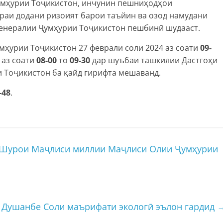
мҳурии Тоҷикистон, инчунин пешниҳодҳои
раи додани ризоият барои таъйин ва озод намудани
енералии Ҷумҳурии Тоҷикистон пешбинӣ шудааст.
ҳурии Тоҷикистон 27 феврали соли 2024 аз соати
09-
 аз соати
08-00
то
09-30
дар шуъбаи ташкилии Дастгоҳи
 Тоҷикистон ба қайд гирифта мешаванд.
-48
.
 Шурои Маҷлиси миллии Маҷлиси Олии Ҷумҳурии
 Душанбе Соли маърифати экологӣ эълон гардид