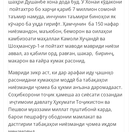
шаҳри Душанбе хона дода буд. Ӯ Хонаи кӯдакони
пойтахтро бо харҷи қариб 7 миллион сомонӣ
таъмир намуда, инчунин таъмири биноҳои як
кӯчаро ба уҳда гирифт. Ҳамчунин ба 150 нафар
ниёзмандон, маъюбон, беморон ва оилаҳои
камбизоати маҳаллаи Камоли Хуҷандӣ ва
Шоҳмансур-1-и пойтахт маводи мавриди ниёзи
аввал, аз қабили орд, равған, шакар, биринҷ,
макарон ва ғайра кумак расонид.
Мавриди зикр аст, ки дар арафаи иду ҷашнҳо
расонидани кумакҳои моддӣ ба табақаҳои
ниёзманди ҷомеа ба ҳукми анъана даромадааст.
Соҳибкорони тоҷик ҳамеша аз сиёсати созандаи
иҷтимоии давлату Ҳукумати Тоҷикистон ва
Пешвои муаззами миллат пуштибонӣ карда,
барои пешрафту ободонии мамлакат ва
дастгирии табақаҳои ниёзманди ҷомеа иқдом
менамоянд.