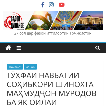
Skip
to
content
27 сол дар фазои иттилоотии Тоҷикистон
Пойтахт
Хабар
ТӮҲФАИ НАВБАТИИ
СОҲИБКОРИ ШИНОХТА
МАҲМУДҶОН МУРОДОВ
БА ЯК ОИЛАИ