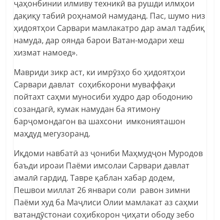
ҷаҳонбинии илмиву техникӣ ва рушди илмҳои
дақиқу табиӣ роҳнамоӣ намуданд. Пас, шумо низ
ҳидоятҳои Сарвари мамлакатро дар амал тадбиқ
намуда, дар оянда барои Ватан-модари хеш
хизмат намоед».
Мавриди зикр аст, ки имрӯзҳо бо ҳидоятҳои
Сарвари давлат соҳибкорони муваффақи
пойтахт саҳми муносиби худро дар ободонию
созандагӣ, кумак намудан ба ятимону
барҷомондагон ва шахсони имконияташон
маҳдуд мегузоранд.
Иқдоми навбатӣ аз ҷониби Маҳмудҷон Муродов
баъди ироаи Паёми имсолаи Сарвари давлат
амалӣ гардид. Тавре қаблан хабар додем,
Пешвои миллат 26 январи соли равон зимни
Паёми худ ба Маҷлиси Олии мамлакат аз саҳми
ватандӯстонаи соҳибкорон ҷиҳати ободу зебо