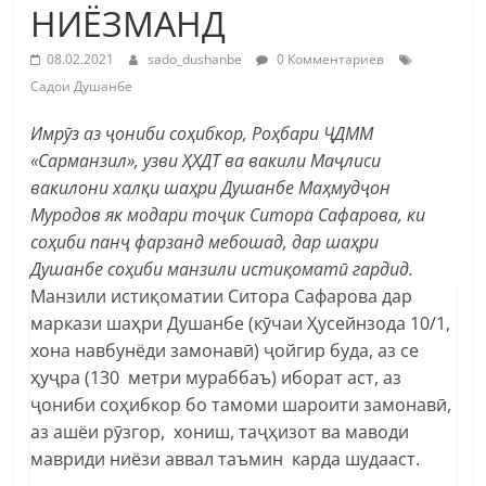
НИЁЗМАНД
08.02.2021
sado_dushanbe
0 Комментариев
Садои Душанбе
Имрӯз аз ҷониби соҳибкор, Роҳбари ҶДММ
«Сарманзил», узви ҲХДТ ва вакили Маҷлиси
вакилони халқи шаҳри Душанбе Маҳмудҷон
Муродов як модари тоҷик Ситора Сафарова, ки
соҳиби панҷ фарзанд мебошад, дар шаҳри
Душанбе соҳиби манзили истиқоматӣ гардид.
Манзили истиқоматии Ситора Сафарова дар
маркази шаҳри Душанбе (кӯчаи Ҳусейнзода 10/1,
хона навбунёди замонавӣ) ҷойгир буда, аз се
ҳуҷра (130 метри мураббаъ) иборат аст, аз
ҷониби соҳибкор бо тамоми шароити замонавӣ,
аз ашёи рӯзгор, хониш, таҷҳизот ва маводи
мавриди ниёзи аввал таъмин карда шудааст.