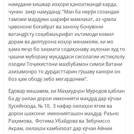
намудани кишвар изҳори қаноатмандӣ карда,
чунин зикр намуданд: “Ман ба нерӯи созандаи
тамоми мардуми шарифи мамлакат, аз ҷумла
ҷавонони боғайрат ва занону бонувони
ватандӯсту соҳибмаърифат эътимоди комил
дорам ва дилпурона изҳор менамоям, ки мо
ҳама якҷо бо заҳмати содиқонаву аҳлонаи худ то
ҷашни мубораку муқаддаси сисолагии истиқлолу
озодии Тоҷикистони маҳбубамон симои Ватани
азизамонро то дурдасттарин гӯшаву канори он
боз ҳам ободу зебо мегардонем”.
Ёдовар мешавем, ки Маҳмудҷон Муродов қаблан
ба ду оилаи дорои имконияти маҳдуд дар кӯчаи
Ҳусейнзода, № 10, 3 нафар оилаҳои ятим ва
дорои шахсони имконияташон маҳдуд- Раъно
Раҳимова, Фотима Убайдова ва Зебуниссо
Акрам, оилаҳои камбизоат дар кӯчаи Айнии