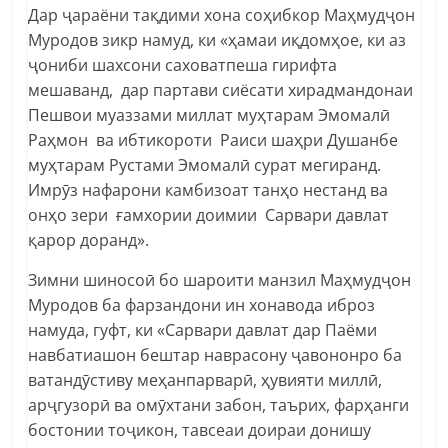
Дар ҷараёни тақдими хона соҳибкор Маҳмудҷон
Муродов зикр намуд, ки «ҳамаи иқдомҳое, ки аз
ҷониби шахсони саховатпеша гирифта
мешаванд, дар партави сиёсати хирадмандонаи
Пешвои муаззами миллат муҳтарам Эмомалӣ
Раҳмон ва ибтикороти Раиси шаҳри Душанбе
муҳтарам Рустами Эмомалӣ сурат мегиранд.
Имрӯз нафарони камбизоат танҳо нестанд ва
онҳо зери ғамхории доимии Сарвари давлат
қарор доранд».
Зимни шиносоӣ бо шароити манзил Маҳмудҷон
Муродов ба фарзандони ин хонавода иброз
намуда, гуфт, ки «Сарвари давлат дар Паёми
навбатиашон бештар наврасону ҷавононро ба
ватандӯстиву меҳанпарварӣ, ҳувияти миллӣ,
арҷгузорӣ ва омӯхтани забон, таърих, фарҳанги
бостонии тоҷикон, тавсеаи доираи донишу