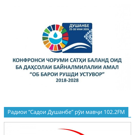
Радиои “Садои Душанбе” рӯи мавҷи 102.2FM