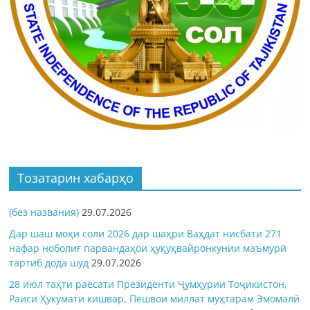
Тозатарин хабарҳо
(без названия)
29.07.2026
Дар шаш моҳи соли 2026 дар шаҳри Ваҳдат нисбати 271
нафар ноболиғ парвандаҳои ҳуқуқвайронкунии маъмурӣ
тартиб дода шуд
29.07.2026
28 июл таҳти раёсати Президенти Ҷумҳурии Тоҷикистон,
Раиси Ҳукумати кишвар, Пешвои миллат муҳтарам Эмомалӣ