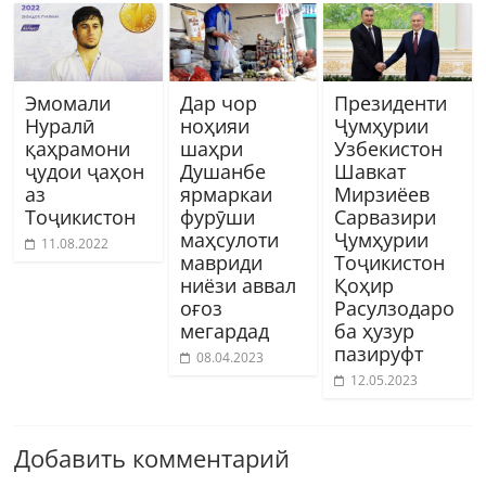
Эмомали
Дар чор
Президенти
Нуралӣ
ноҳияи
Ҷумҳурии
қаҳрамони
шаҳри
Узбекистон
ҷудои ҷаҳон
Душанбе
Шавкат
аз
ярмаркаи
Мирзиёев
Тоҷикистон
фурӯши
Сарвазири
маҳсулоти
Ҷумҳурии
11.08.2022
мавриди
Тоҷикистон
ниёзи аввал
Қоҳир
оғоз
Расулзодаро
мегардад
ба ҳузур
пазируфт
08.04.2023
12.05.2023
Добавить комментарий