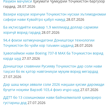
Раҳмон
маҷлиси
Ҳукумати Ҷумҳурии Тоҷикистон баргузор
гардид.
28.07.2026
Вазири корҳои хориҷии Тоҷикистон нусхаи эътимодномаи
сафири нави Кувайтро қабул намуд
28.07.2026
Ба иқтисодиёти кишвар 1,9 миллиард доллар сармояи
хориҷӣ ворид гардид
28.07.2026
94,4 фоизи хатмкунандагони Донишгоҳи технологии
Тоҷикистон бо ҷойи кор таъмин шуданд
28.07.2026
Ҳавопаймои нави Boeing 737-8 MAX ба Тоҷикистон ворид
карда шуд
27.07.2026
Донишгоҳи славянии Русияву Тоҷикистон дар соли нави
таҳсил бо як қатор навгониҳои муҳим ворид мегардад
27.07.2026
Дар шаш моҳи аввали соли 2026 нақшаи қисми даромади
буҷети ноҳияи Варзоб 103,4 фоиз иҷро шуд
27.07.2026
ДДТТ бо 13 созишномаи нави байналмилалӣ ҳамкориро
густариш дод
27.07.2026