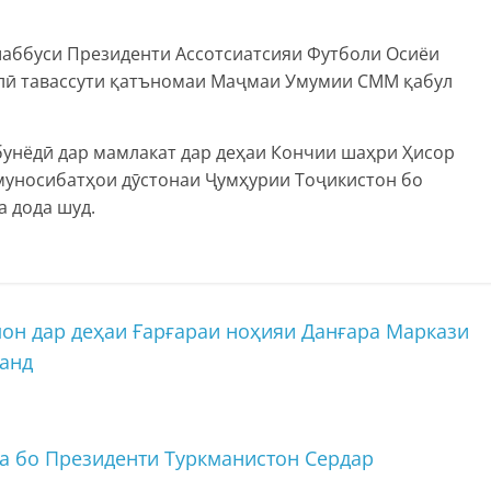
ашаббуси Президенти Ассотсиатсияи Футболи Осиёи
алӣ тавассути қатъномаи Маҷмаи Умумии СММ қабул
унёдӣ дар мамлакат дар деҳаи Кончии шаҳри Ҳисор
 муносибатҳои дӯстонаи Ҷумҳурии Тоҷикистон бо
а дода шуд.
он дар деҳаи Ғарғараи ноҳияи Данғара Маркази
данд
а бо Президенти Туркманистон Сердар