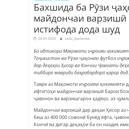
Бахшида ба Рӯзи ҷаҳ
майдончаи варзишӣ 
истифода дода шуд
24.05.2024
sado_dushanbe
Бо ибтикори Мақомоти иҷроияи ҳокимияти
Тоҷикистон ва
Рӯзи ҷаҳонии футбол
иҷрок
дар деҳаҳои Ҳисор ва Кончии Ҷамоати деҳ
тиббиро мавриди баҳрабардорӣ қарор дод.
Тавре аз Мақомоти иҷроияи ҳокимияти д
ифтитоҳи майдончаи варзишӣ барои боз
ҷавонон ва варзишгарон ҳадяҳо, аз ҷумл
Майдончаи варзишӣ дар деҳаи Ҳисор аз 
беш аз 400 000 сомонӣ бунёд ёфта, ҷавон
Кончӣ ва дигар деҳаҳои ба он наздик имк