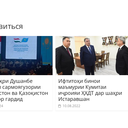
виться
ҳри Душанбе
Ифтитоҳи бинои
 сармоягузории
маъмурии Кумитаи
стон ва Қазоқистон
иҷроияи ҲХДТ дар шаҳри
ор гардид
Истаравшан
24
10.08.2022