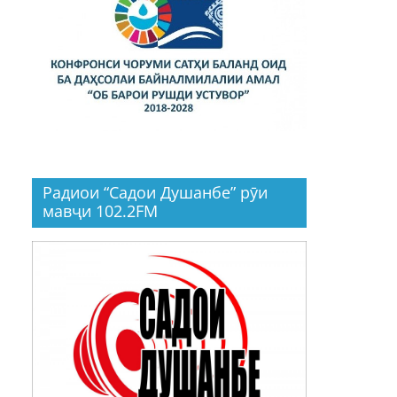
Радиои “Садои Душанбе” рӯи
мавҷи 102.2FM