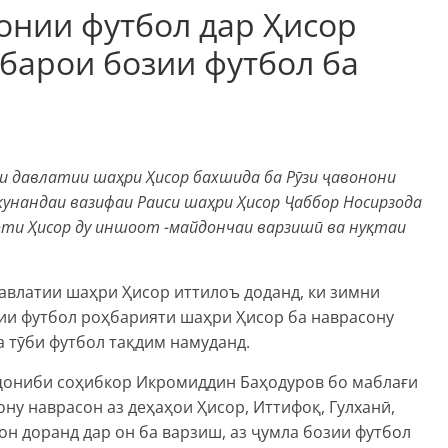
онии футбол дар Ҳисор
барои бозии футбол ба
 давлатии шаҳри Ҳисор бахшида ба Рӯзи ҷавонони
унандаи вазифаи Раиси шаҳри Ҳисор Ҷаббор Носирзода
оти Ҳисор ду иншоот -майдончаи варзишӣ ва нуқтаи
авлатии шаҳри Ҳисор иттилоъ доданд, ки зимни
ии футбол роҳбарияти шаҳри Ҳисор ба наврасону
а тӯби футбол тақдим намуданд.
ҷониби соҳибкор Икромиддин Баҳодуров бо маблағи
ону наврасон аз деҳаҳои Ҳисор, Иттифоқ, Гулханӣ,
он доранд дар он ба варзиш, аз ҷумла бозии футбол