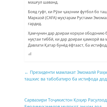
машғул шаванд.
Бояд гуфт, ки Рӯзи ҷаҳонии футбол бо т
Марказӣ (CAFA) муҳтарам Рустами Эмом
гардид.
Ҳамчунин дар доираи корҳои ободонию б
нуқтаи тиббӣ, ки дар доираи ҳамкорӣ ва
Давлати Қатар бунёд ёфтааст, ба истифод
←
Президенти мамлакат Эмомалӣ Раҳм
ташхис ва табобатиро ба истифода до
Сарвазири Тоҷикистон Қоҳир Расулзод
Бердимуҳамедов мулоқот анҷом дод
→