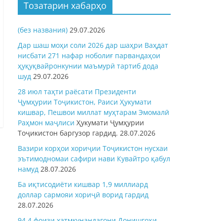
Тозатарин хабарҳо
(без названия)
29.07.2026
Дар шаш моҳи соли 2026 дар шаҳри Ваҳдат
нисбати 271 нафар ноболиғ парвандаҳои
ҳуқуқвайронкунии маъмурӣ тартиб дода
шуд
29.07.2026
28 июл таҳти раёсати Президенти
Ҷумҳурии Тоҷикистон, Раиси Ҳукумати
кишвар, Пешвои миллат муҳтарам Эмомалӣ
Раҳмон
маҷлиси
Ҳукумати Ҷумҳурии
Тоҷикистон баргузор гардид.
28.07.2026
Вазири корҳои хориҷии Тоҷикистон нусхаи
эътимодномаи сафири нави Кувайтро қабул
намуд
28.07.2026
Ба иқтисодиёти кишвар 1,9 миллиард
доллар сармояи хориҷӣ ворид гардид
28.07.2026
94,4 фоизи хатмкунандагони Донишгоҳи