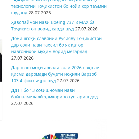
технологии Тоҷикистон бо ҷойи кор таъмин
шуданд
28.07.2026
Ҳавопаймои нави Boeing 737-8 MAX ба
Тоҷикистон ворид карда шуд
27.07.2026
Донишгоҳи славянии Русияву Тоҷикистон
дар соли нави таҳсил бо як қатор
навгониҳои муҳим ворид мегардад
27.07.2026
Дар шаш моҳи аввали соли 2026 нақшаи
қисми даромади буҷети ноҳияи Варзоб
103,4 фоиз иҷро шуд
27.07.2026
ДДТТ бо 13 созишномаи нави
байналмилалӣ ҳамкориро густариш дод
27.07.2026