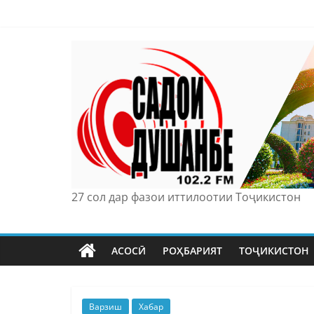
Skip
to
content
27 сол дар фазои иттилоотии Тоҷикистон
АСОСӢ
РОҲБАРИЯТ
ТОҶИКИСТОН
Варзиш
Хабар