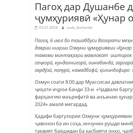
Пагоҳ дар Душанбе 
ҷумҳуриявӣ «Ҳунар 
05.07.2024
sado_dushanbe
Пагоҳ, 6 июл бо ташаббуси Вазорати меҳн
даврии ниҳоии Озмуни ҷумҳуриявии «Ҳунар 
тамоми минтақаҳои мамлакат иштирок на
гаҷкорӣ, кундалнигорӣ, оинабандӣ, заргарӣ,
зардӯзӣ, попурӣ, намадбофӣ, қолинбофиро
Озмун соати 8:00 дар Муассисаи давлати
ҷиҳати иҷрои банди 33-и «Ҷадвали баргу
фарҳангию маърифатӣ ва анъанаю ҳунар
2024» амалӣ мегардад.
Ҳадафи баргузории Озмуни ҷумҳуриявии 
ҷавонон ба ин соҳа, инчунин рушди минб
тақвият бахшидан ба касбияти онҳо, ҷал