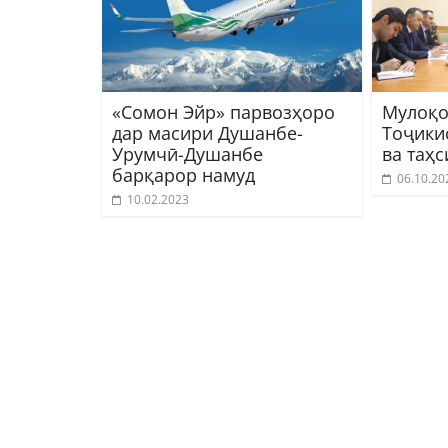
«Сомон Эйр» парвозҳоро
Мулоқо
дар масири Душанбе-
Тоҷики
Урумчӣ-Душанбе
ва таҳс
барқарор намуд
06.10.20
10.02.2023