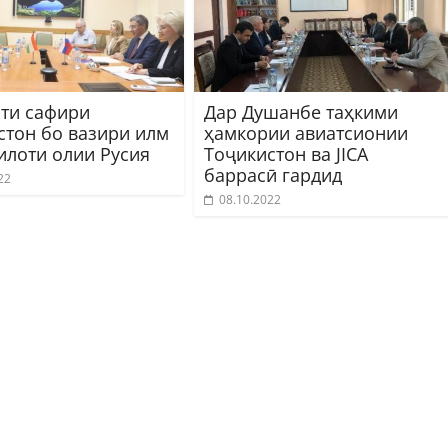
ти сафири
Дар Душанбе таҳкими
стон бо вазири илм
ҳамкории авиатсионии
илоти олии Русия
Тоҷикистон ва JICA
баррасӣ гардид
22
08.10.2022