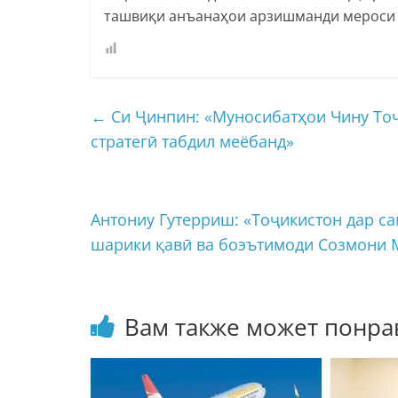
ташвиқи анъанаҳои арзишманди мероси 
←
Си Ҷинпин: «Муносибатҳои Чину Тоҷ
стратегӣ табдил меёбанд»
Антониу Гутерриш: «Тоҷикистон дар с
шарики қавӣ ва боэътимоди Созмони 
Вам также может понра