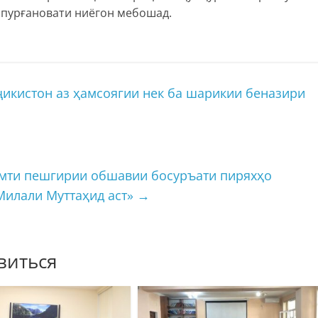
пурғановати ниёгон мебошад.
икистон аз ҳамсоягии нек ба шарикии беназири
амти пешгирии обшавии босуръати пиряхҳо
Милали Муттаҳид аст»
→
виться