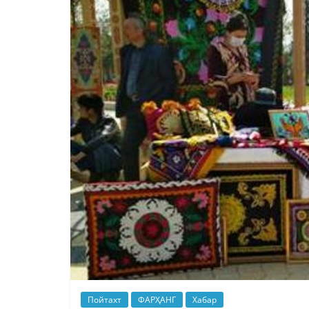
Пойтахт
ФАРҲАНГ
Хабар