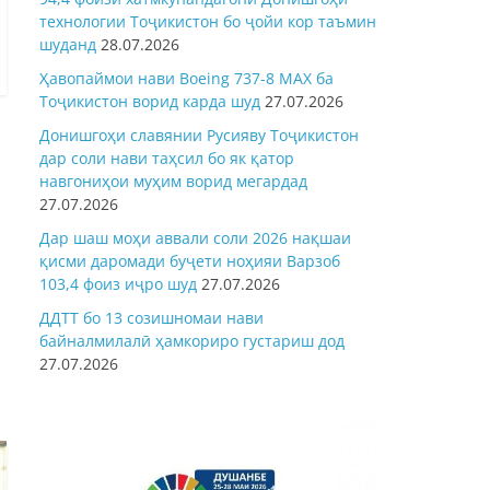
технологии Тоҷикистон бо ҷойи кор таъмин
шуданд
28.07.2026
Ҳавопаймои нави Boeing 737-8 MAX ба
Тоҷикистон ворид карда шуд
27.07.2026
Донишгоҳи славянии Русияву Тоҷикистон
дар соли нави таҳсил бо як қатор
навгониҳои муҳим ворид мегардад
27.07.2026
Дар шаш моҳи аввали соли 2026 нақшаи
қисми даромади буҷети ноҳияи Варзоб
103,4 фоиз иҷро шуд
27.07.2026
ДДТТ бо 13 созишномаи нави
байналмилалӣ ҳамкориро густариш дод
27.07.2026