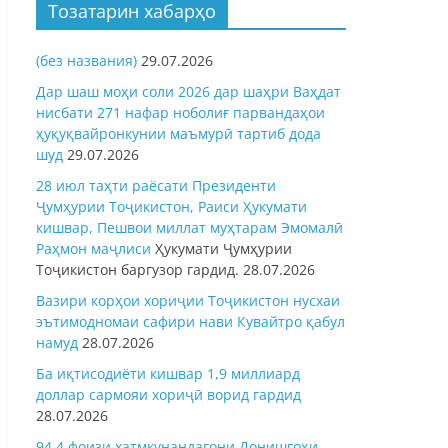
Тозатарин хабарҳо
(без названия)
29.07.2026
Дар шаш моҳи соли 2026 дар шаҳри Ваҳдат
нисбати 271 нафар ноболиғ парвандаҳои
ҳуқуқвайронкунии маъмурӣ тартиб дода
шуд
29.07.2026
28 июл таҳти раёсати Президенти
Ҷумҳурии Тоҷикистон, Раиси Ҳукумати
кишвар, Пешвои миллат муҳтарам Эмомалӣ
Раҳмон
маҷлиси
Ҳукумати Ҷумҳурии
Тоҷикистон баргузор гардид.
28.07.2026
Вазири корҳои хориҷии Тоҷикистон нусхаи
эътимодномаи сафири нави Кувайтро қабул
намуд
28.07.2026
Ба иқтисодиёти кишвар 1,9 миллиард
доллар сармояи хориҷӣ ворид гардид
28.07.2026
94,4 фоизи хатмкунандагони Донишгоҳи