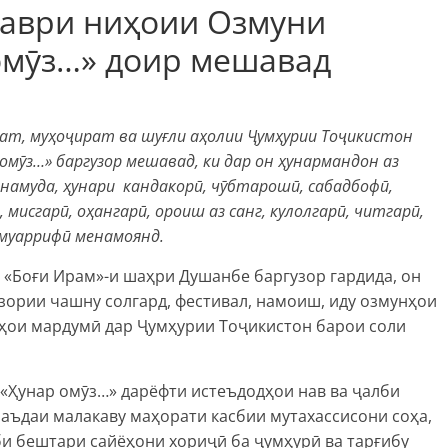
даври ниҳоии Озмуни
омӯз…» доир мешавад
ат, муҳоҷират ва шуғли аҳолии Ҷумҳурии Тоҷикистон
омӯз…» баргузор мешавад, ки дар он ҳунармандон аз
муда, ҳунари кандакорӣ, чӯбтарошӣ, сабадбофӣ,
 мисгарӣ, оҳангарӣ, ороиш аз санг, кулолгарӣ, читгарӣ,
 муаррифӣ менамоянд.
и «Боғи Ирам»-и шаҳри Душанбе баргузор гардида, он
зории чашну солгард, фестивал, намоиш, иду озмунҳои
ҳои мардумӣ дар Ҷумҳурии Тоҷикистон барои соли
«Ҳунар омӯз…» дарёфти истеъдодҳои нав ва ҷалби
аъдаи малакаву маҳорати касбии мутахассисони соҳа,
би бештари сайёҳони хориҷӣ ба ҷумҳурӣ ва тарғибу