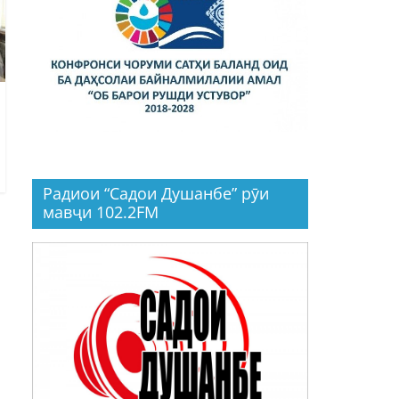
Радиои “Садои Душанбе” рӯи
мавҷи 102.2FM