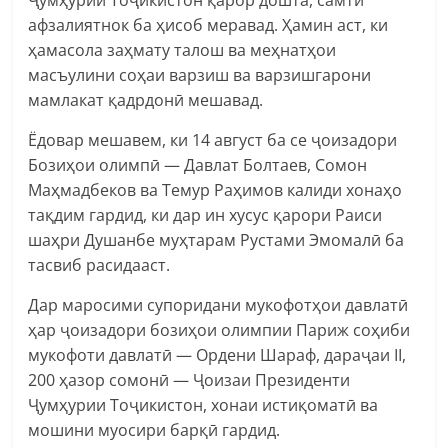
афзалиятнок ба ҳисоб меравад. Ҳамин аст, ки
ҳамасола заҳмату талош ва меҳнатҳои
масъулини соҳаи варзиш ва варзишгарони
мамлакат қадрдонӣ мешавад.
Ёдовар мешавем, ки 14 август ба се ҷоизадори
Бозиҳои олимпӣ — Давлат Болтаев, Сомон
Маҳмадбеков ва Темур Раҳимов калиди хонаҳо
тақдим гардид, ки дар ин хусус қарори Раиси
шаҳри Душанбе муҳтарам Рустами Эмомалӣ ба
тасвиб расидааст.
Дар маросими супоридани мукофотҳои давлатӣ
ҳар ҷоизадори бозиҳои олимпии Париж соҳиби
мукофоти давлатӣ — Ордени Шараф, дараҷаи II,
200 ҳазор сомонӣ — Ҷоизаи Президенти
Ҷумҳурии Тоҷикистон, хонаи истиқоматӣ ва
мошини муосири барқӣ гардид.