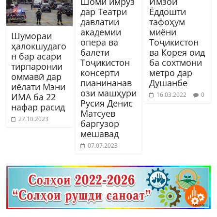
Шоми имрӯз
Имзои
дар Театри
Ёддошти
давлатии
тафоҳум
академии
миёни
Шумораи
опера ва
Тоҷикистон
ҳалокшудаго
балети
ва Корея оид
н бар асари
Тоҷикистон
ба сохтмони
тирпаронии
консерти
метро дар
оммавӣ дар
пианинанав
Душанбе
иёлати Мэни
ози машҳури
16.03.2022
0
ИМА ба 22
Русия Денис
нафар расид
Матсуев
27.10.2023
баргузор
мешавад
07.07.2023