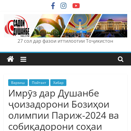
Skip
to
content
27 сол дар фазои иттилоотии Тоҷикистон
Варзиш
Пойтахт
Хабар
Имрӯз дар Душанбе
ҷоизадорони Бозиҳои
олимпии Париж-2024 ва
собиқадорони соҳаи