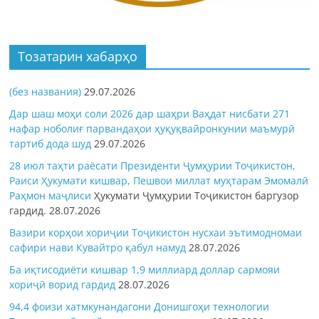
Тозатарин хабарҳо
(без названия)
29.07.2026
Дар шаш моҳи соли 2026 дар шаҳри Ваҳдат нисбати 271
нафар ноболиғ парвандаҳои ҳуқуқвайронкунии маъмурӣ
тартиб дода шуд
29.07.2026
28 июл таҳти раёсати Президенти Ҷумҳурии Тоҷикистон,
Раиси Ҳукумати кишвар, Пешвои миллат муҳтарам Эмомалӣ
Раҳмон
маҷлиси
Ҳукумати Ҷумҳурии Тоҷикистон баргузор
гардид.
28.07.2026
Вазири корҳои хориҷии Тоҷикистон нусхаи эътимодномаи
сафири нави Кувайтро қабул намуд
28.07.2026
Ба иқтисодиёти кишвар 1,9 миллиард доллар сармояи
хориҷӣ ворид гардид
28.07.2026
94,4 фоизи хатмкунандагони Донишгоҳи технологии