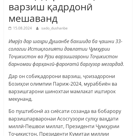
варзиш қадрдонӣ
мешаванд
15.08.2024
sado_dushanbe
Имрӯз дар шаҳри Душанбе бахшида ба ҷашни 33-
солагии Истиқлолияти давлатии Ҷумҳурии
Тоҷикистон ва Рӯзи варзишгарони Тоҷикистон
барномаи фарҳангӣ-фароғатӣ баргузор мегардад.
Дар он собиқадорони варзиш, ҷоизадорони
Бозиҳои олимпии Париж-2024, мураббиён ва
варзишгарони шинохтаи мамлакат иштирок
мекунанд.
Бо пуштибонӣ аз сиёсати созанда ва бобарору
варзишпарваронаи Асосгузори сулҳу ваҳдати
миллӣ-Пешвои миллат, Президенти Ҷумҳурии
Тоҷикистон, Президенти Кумитаи миллии