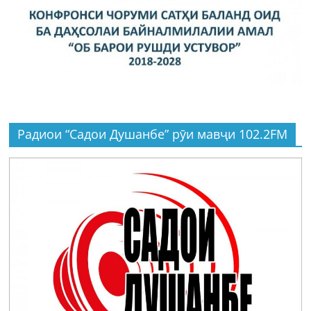
Радиои “Садои Душанбе” рӯи мавҷи 102.2FM