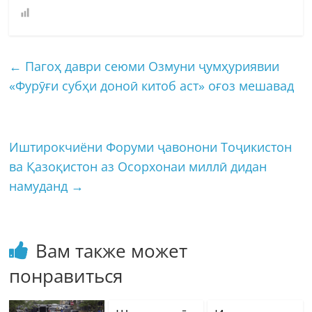
←
Пагоҳ даври сеюми Озмуни ҷумҳуриявии
«Фурӯғи субҳи доноӣ китоб аст» оғоз мешавад
Иштирокчиёни Форуми ҷавонони Тоҷикистон
ва Қазоқистон аз Осорхонаи миллӣ дидан
намуданд
→
Вам также может
понравиться