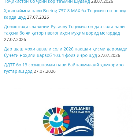
Тоҷикистон бо ҷойи кор таъмин шуданд
28.07.2026
Ҳавопаймои нави Boeing 737-8 MAX ба Тоҷикистон ворид
карда шуд
27.07.2026
Донишгоҳи славянии Русияву Тоҷикистон дар соли нави
таҳсил бо як қатор навгониҳои муҳим ворид мегардад
27.07.2026
Дар шаш моҳи аввали соли 2026 нақшаи қисми даромади
буҷети ноҳияи Варзоб 103,4 фоиз иҷро шуд
27.07.2026
ДДТТ бо 13 созишномаи нави байналмилалӣ ҳамкориро
густариш дод
27.07.2026