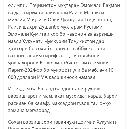
олимпии Тоҷикистон муҳтарам Эмомалӣ Раҳмон
ва дастгириҳои пайвастаи Раиси Маҷлиси
миллии Маҷлиси Олии Ҷумҳурии Тоҷикистон,
Раиси шаҳри Душанбе муҳтарам Рустами
Эмомалӣ Кумитаи кор бо ҷавонон ва варзиши
назди Ҳукумати Ҷумҳурии Тоҷикистон дар
ҳамкорӣ бо соҳибкорону ташаббускорони
ватанӣ тасмим гирифтааст, ки ғолибону
ҷоизадорони Бозиҳои тобистонаи олимпии
Париж-2024-ро бо мукофотпулӣ ба маблағи 10
000 доллари ИМА қадршиносӣ намояд.
Ин иқдом ба баланд бардоштани руҳияи
варзишгарони мамлакат мусоидат карда, барои
расидан ба ҳадафу мақсадҳои гузоштаи онҳо
замина мегузорад.
Соҳаи варзиш зери таваҷҷуҳи доимии Ҳукумати
Ҷумҳурии Тоҷикистон қарор дошта, самти