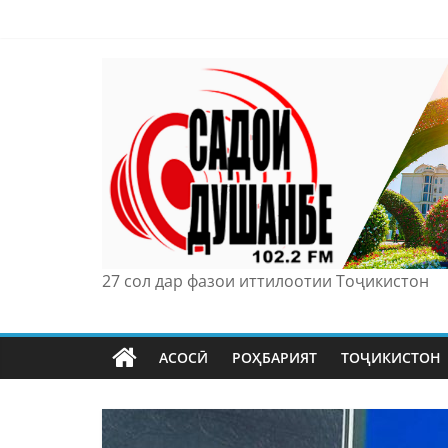
Skip
to
content
27 сол дар фазои иттилоотии Тоҷикистон
АСОСӢ
РОҲБАРИЯТ
ТОҶИКИСТОН