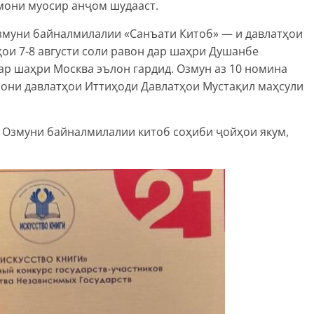
мони муосир анҷом шудааст.
Озмуни байналмилалии «Санъати Китоб» — и давлатҳои
ои 7-8 августи соли равон дар шаҳри Душанбе
дар шаҳри Москва эълон гардид. Озмун аз 10 номина
рони давлатҳои Иттиҳоди Давлатҳои Мустақил маҳсули
 Озмуни байналмилалии китоб соҳиби ҷойҳои якум,