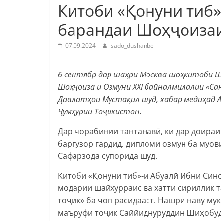
Китоби «Қонуни тиб»
барандаи Шоҳҷоизаи
07.09.2024
sado_dushanbe
6 сентябр дар шаҳри Москва шоҳкитоби Ш
Шоҳҷоиза и Озмуни XXI байналмилалии «С
Давлатҳои Мустақил шуд, хабар медиҳад 
Ҷумҳурии Тоҷикистон.
Дар чорабинии тантанавӣ, ки дар доира
баргузор гардид, дипломи озмун ба муо
Сафарзода супорида шуд.
Китоби «Қонуни тиб»-и Абуалӣ Ибни Сино
модарии шайхурраис ва хатти сириллик 
тоҷик» ба чоп расидааст. Нашри наву м
маъруфи тоҷик Саййиднуруддин Шиҳобудд