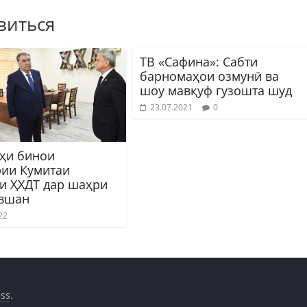
виться
ТВ «Сафина»: Сабти
барномаҳои озмунӣ ва
шоу мавқуф гузошта шуд
23.07.2021
0
ҳи бинои
ии Кумитаи
и ҲХДТ дар шаҳри
вшан
22
ss
.