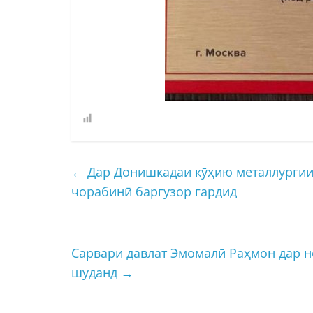
←
Дар Донишкадаи кӯҳию металлургии
чорабинӣ баргузор гардид
Сарвари давлат Эмомалӣ Раҳмон дар 
шуданд
→