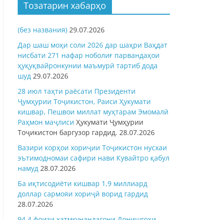
Тозатарин хабарҳо
(без названия)
29.07.2026
Дар шаш моҳи соли 2026 дар шаҳри Ваҳдат
нисбати 271 нафар ноболиғ парвандаҳои
ҳуқуқвайронкунии маъмурӣ тартиб дода
шуд
29.07.2026
28 июл таҳти раёсати Президенти
Ҷумҳурии Тоҷикистон, Раиси Ҳукумати
кишвар, Пешвои миллат муҳтарам Эмомалӣ
Раҳмон
маҷлиси
Ҳукумати Ҷумҳурии
Тоҷикистон баргузор гардид.
28.07.2026
Вазири корҳои хориҷии Тоҷикистон нусхаи
эътимодномаи сафири нави Кувайтро қабул
намуд
28.07.2026
Ба иқтисодиёти кишвар 1,9 миллиард
доллар сармояи хориҷӣ ворид гардид
28.07.2026
94,4 фоизи хатмкунандагони Донишгоҳи