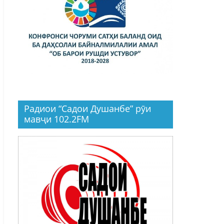
Радиои “Садои Душанбе” рӯи
мавҷи 102.2FM