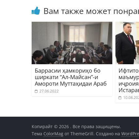
Вам также может понра
Баррасии ҳамкориҳо бо
Ифтито
ширкати “Ал-Майсан”-и
маъмур
Амороти Муттаҳидаи Араб
иҷроия
Истара
27.06.2022
10.08.20
Копирайт © 2026
. Все права защищены.
Тема
ColorMag
от ThemeGrill. Создано на
WordPre