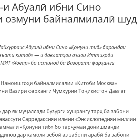
-и Абуалӣ ибни Сино
 озмуни байналмилалӣ шуд
айхурраис Абуалӣ ибни Сино «Қонуни тиб» барандаи
анъати китоб» — и давлатҳои аъзои Иттиҳоди
АМИТ «Ховар» бо истинод ба Вазорати фарҳанги
и Намоишгоҳи байналмилалии «Китоби Москва»
вини Вазири фарҳанги Ҷумҳурии Тоҷикистон Давлат
 дар як муҷаллади бузурги хушрангу тарҳ ба забони
тавассути Сарредаксияи илмии «Энсиклопедияи миллии
укаммали «Қонуни тиб» бо тарҷумаи донишманди
инов дар камоли зебоӣ аз забони арабӣ ба забони