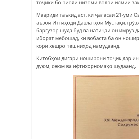
тоҷикӣ бо риояи низоми волои илмии за
Мавриди таъкид аст, ки ҷаласаи 21-уми 
аъзои Иттиҳоди Давлатҳои Мустақил рӯзҳ
баргузор шуда буд ва натиҷаи он имрӯз 
иборат мебошад, ки вобаста ба он ноши
кори хешро пешниҳод намудаанд.
Китобҳои дигари ноширони тоҷик дар ин
дуюм, сеюм ва ифтихорномаҳо шудаанд.