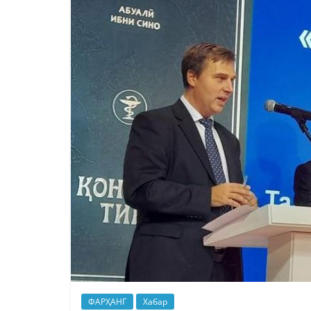
ФАРҲАНГ
Хабар