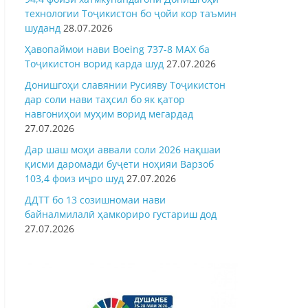
технологии Тоҷикистон бо ҷойи кор таъмин
шуданд
28.07.2026
Ҳавопаймои нави Boeing 737-8 MAX ба
Тоҷикистон ворид карда шуд
27.07.2026
Донишгоҳи славянии Русияву Тоҷикистон
дар соли нави таҳсил бо як қатор
навгониҳои муҳим ворид мегардад
27.07.2026
Дар шаш моҳи аввали соли 2026 нақшаи
қисми даромади буҷети ноҳияи Варзоб
103,4 фоиз иҷро шуд
27.07.2026
ДДТТ бо 13 созишномаи нави
байналмилалӣ ҳамкориро густариш дод
27.07.2026