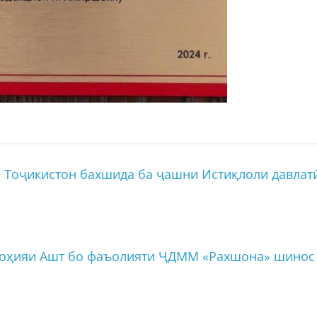
 Тоҷикистон бахшида ба ҷашни Истиқлоли давлат
ноҳияи Ашт бо фаъолияти ҶДММ «Рахшона» шинос