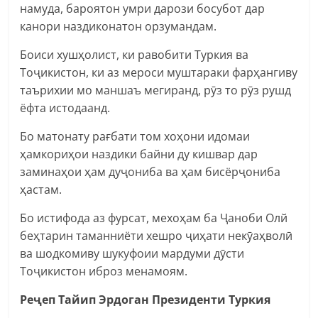
намуда, бароятон умри дарози босубот дар
канори наздиконатон орзумандам.
Боиси хушҳолист, ки равобити Туркия ва
Тоҷикистон, ки аз мероси муштараки фарҳангиву
таърихии мо маншаъ мегиранд, рӯз то рӯз рушд
ёфта истодаанд.
Бо матонату рағбати том хоҳони идомаи
ҳамкориҳои наздики байни ду кишвар дар
заминаҳои ҳам дуҷониба ва ҳам бисёрҷониба
ҳастам.
Бо истифода аз фурсат, мехоҳам ба Ҷаноби Олй
беҳтарин таманниёти хешро ҷиҳати некӯаҳволӣ
ва шодкомиву шукуфоии мардуми дӯсти
Тоҷикистон иброз менамоям.
Реҷеп Тайип Эрдоган Президенти Туркия