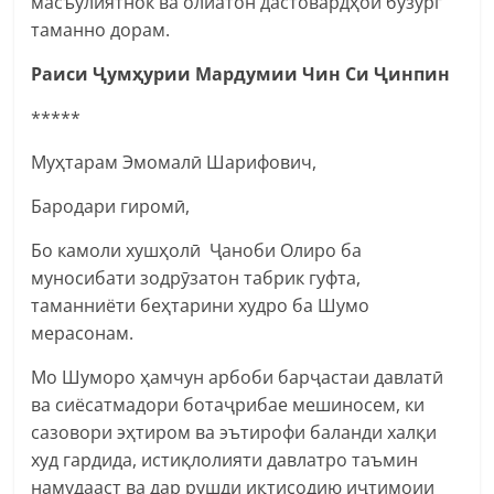
масъулиятнок ва олиатон дастовардҳои бузург
таманно дорам.
Раиси Ҷумҳурии Мардумии Чин Си Ҷинпин
*****
Муҳтарам Эмомалӣ Шарифович,
Бародари гиромӣ,
Бо камоли хушҳолӣ Ҷаноби Олиро ба
муносибати зодрӯзатон табрик гуфта,
таманниёти беҳтарини худро ба Шумо
мерасонам.
Мо Шуморо ҳамчун арбоби барҷастаи давлатӣ
ва сиёсатмадори ботаҷрибае мешиносем, ки
сазовори эҳтиром ва эътирофи баланди халқи
худ гардида, истиқлолияти давлатро таъмин
намудааст ва дар рушди иқтисодию иҷтимоии