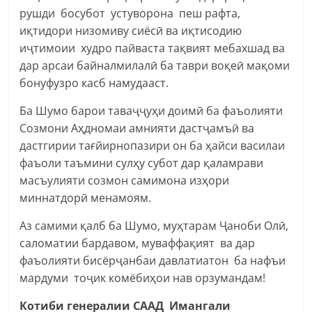
рушди босубот устуворона пеш рафта,
иқтидори низомиву сиёсӣ ва иқтисодию
иҷтимоии худро пайваста тақвият мебахшад ва
дар арсаи байналмилалӣ ба таври воқеӣ мақоми
бонуфузро касб намудааст.
Ба Шумо барои таваҷҷуҳи доимӣ ба фаъолияти
Созмони Аҳдномаи амнияти дастҷамъӣ ва
дастгирии тағйирнопазири он ба ҳайси василаи
фаъоли таъмини сулҳу субот дар қаламрави
масъулияти созмон самимона изҳори
миннатдорӣ менамоям.
Аз самими қалб ба Шумо, муҳтарам Ҷаноби Олӣ,
саломатии бардавом, муваффақият ва дар
фаъолияти бисёрҷанбаи давлатиатон ба нафъи
мардуми тоҷик комёбиҳои нав орзумандам!
Котиби генералии СААД Имангали