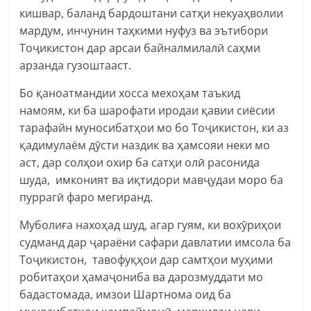
кишвар, баланд бардоштани сатҳи некуаҳволии
мардум, инчунин таҳкими нуфуз ва эътибори
Тоҷикистон дар арсаи байналмилалӣ саҳми
арзанда гузоштааст.
Бо қаноатмандии хосса мехоҳам таъкид
намоям, ки ба шарофати иродаи қавии сиёсии
тарафайн муносибатҳои мо бо Тоҷикистон, ки аз
қадимулаём дӯсти наздик ва ҳамсояи неки мо
аст, дар солҳои охир ба сатҳи олӣ расонида
шуда, имконият ва иқтидори мавҷудаи моро ба
пуррагӣ фаро мегиранд.
Муболиға нахоҳад шуд, агар гуям, ки вохӯриҳои
судманд дар ҷараёни сафари давлатии имсола ба
Тоҷикистон, тавофуқҳои дар самтҳои муҳими
робитаҳои ҳамаҷониба ва дарозмуддати мо
бадастомада, имзои Шартнома оид ба