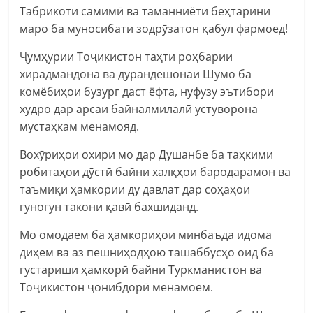
Табрикоти самимӣ ва таманниёти беҳтарини
маро ба муносибати зодрӯзатон қабул фармоед!
Ҷумҳурии Тоҷикистон таҳти роҳбарии
хирадмандона ва дурандешонаи Шумо ба
комёбиҳои бузург даст ёфта, нуфузу эътибори
худро дар арсаи байналмилалӣ устуворона
мустаҳкам менамояд.
Вохӯриҳои охири мо дар Душанбе ба таҳкими
робитаҳои дӯстӣ байни халқҳои бародарамон ва
таъмиқи ҳамкории ду давлат дар соҳаҳои
гуногун такони қавӣ бахшиданд.
Мо омодаем ба ҳамкориҳои минбаъда идома
диҳем ва аз пешниҳодҳою ташаббусҳо оид ба
густариши ҳамкорӣ байни Туркманистон ва
Тоҷикистон ҷонибдорӣ менамоем.