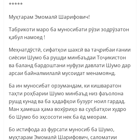
*****
Муҳтарам Эмомалӣ Шарифович!
Табрикоти маро ба муносибати рӯзи зодрӯзатон
қабул намоед !
Меҳнатдӯстӣ, сифатҳои шахсӣ ва таҷрибаи ғании
сиёсии Шумо ба рушди минбаъдаи Тоҷикистон
ва баланд бардоштани нуфузи давлати Шумо дар
арсаи байналмилалӣ мусоидат менамоянд.
Ба ин муносибат орзумандам, ки кишваратон
таҳти роҳбарии Шумо минбаъд низ фаъолона
рушд кунад ва ба ҳадафҳои бузург ноил гардад.
Ман ҳамеша ҳама вохӯриҳо ва суҳбатҳои худро
бо Шумо бо эҳсосоти нек ба ёд меорам.
Бо истифода аз фурсати муносиб ба Шумо,
муҳтарам Эмомалӣ Шарифович, саломатии