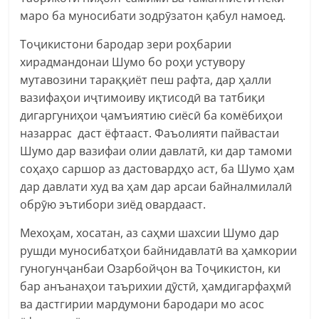
маро ба муносибати зодрӯзатон қабул намоед.
Тоҷикистони бародар зери роҳбарии
хирадмандонаи Шумо бо роҳи устувору
мутавозини тараққиёт пеш рафта, дар ҳалли
вазифаҳои иҷтимоиву иқтисодӣ ва татбиқи
дигаргуниҳои ҷамъиятию сиёсӣ ба комёбиҳои
назаррас даст ёфтааст. Фаъолияти пайвастаи
Шумо дар вазифаи олии давлатӣ, ки дар тамоми
соҳаҳо саршор аз дастовардҳо аст, ба Шумо ҳам
дар давлати худ ва ҳам дар арсаи байналмилалӣ
обрӯю эътибори зиёд овардааст.
Мехоҳам, хосатан, аз саҳми шахсии Шумо дар
рушди муносибатҳои байнидавлатӣ ва ҳамкории
гуногунҷанбаи Озарбойҷон ва Тоҷикистон, ки
бар анъанаҳои таърихии дӯстӣ, ҳамдигарфаҳмӣ
ва дастгирии мардумони бародари мо асос