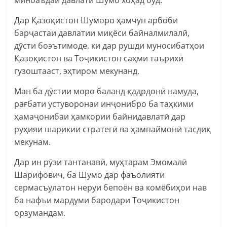
Дар Қазоқистон Шуморо ҳамчун арбоби
барҷастаи давлатии миқёси байналмилалӣ,
дӯсти боэътимоде, ки дар рушди муносибатҳои
Қазоқистон ва Тоҷикистон саҳми таърихӣ
гузоштааст, эҳтиром мекунанд.
Ман ба дӯстии моро баланд қадрдонӣ намуда,
рағбати устуворонаи инҷонибро ба таҳкими
ҳамаҷонибаи ҳамкории байнидавлатӣ дар
руҳияи шарикии стратегӣ ва ҳампаймонӣ тасдиқ
мекунам.
Дар ин рӯзи тантанавӣ, муҳтарам Эмомалӣ
Шарифович, ба Шумо дар фаъолияти
сермасъулатон неруи бепоён ва комёбиҳои нав
ба нафъи мардуми бародари Тоҷикистон
орзумандам.