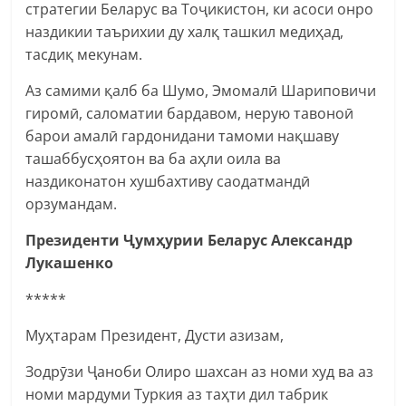
стратегии Беларус ва Тоҷикистон, ки асоси онро
наздикии таърихии ду халқ ташкил медиҳад,
тасдиқ мекунам.
Аз самими қалб ба Шумо, Эмомалӣ Шариповичи
гиромӣ, саломатии бардавом, нерую тавоноӣ
барои амалӣ гардонидани тамоми нақшаву
ташаббусҳоятон ва ба аҳли оила ва
наздиконатон хушбахтиву саодатмандӣ
орзумандам.
Президенти Ҷумҳурии Беларус Александр
Лукашенко
*****
Муҳтарам Президент, Дусти азизам,
Зодрӯзи Ҷаноби Олиро шахсан аз номи худ ва аз
номи мардуми Туркия аз таҳти дил табрик