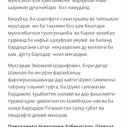
муносибатҳои ҳампаймонӣ марҳилаи нави
шарикии дуҷонибаро боз намуданд.
Бешубҳа, ба шарофати саъю кушиш ва талошҳои
муштарак мо ба таҳкими боз ҳам бештари
муносибатҳои гуногунҷанба ва барои ҷонибҳо
судманд ба нафъи шукуфоии умумӣ ва баланд
бардоштани сатҳи некуаҳволии ду миллати ба
ҳам дӯсту бародар ноил мегардем.
Муҳтарам Эмомалӣ Шарифович, бори дигар
Шуморо бо ин рӯзи фараҳбахшу
фаромӯшнашаванда дар ҳаёти Шумо самимона
табрику таҳният гуфта, ба Шумо саломатии
бардавом, хушбахтии оилавӣ ва дар фаъолияти
пурмасъули давлатиатон комёбиҳои нав ва ба
халқи бародари Тоҷикистон сулҳу субот ва
пешрафти доимӣ мехоҳам.
Президенти Ҷумҳурии Узбекистон Шавкат