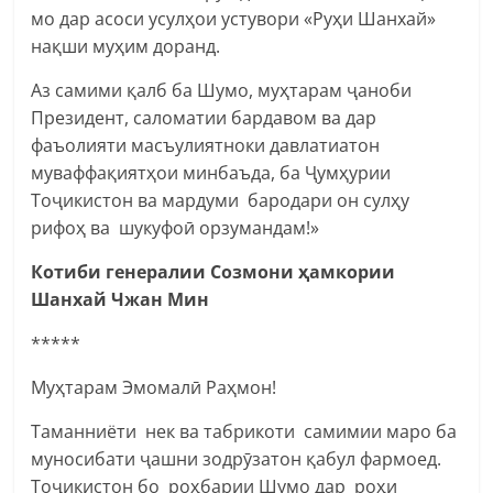
мо дар асоси усулҳои устувори «Руҳи Шанхай»
нақши муҳим доранд.
Аз самими қалб ба Шумо, муҳтарам ҷаноби
Президент, саломатии бардавом ва дар
фаъолияти масъулиятноки давлатиатон
муваффақиятҳои минбаъда, ба Ҷумҳурии
Тоҷикистон ва мардуми бародари он сулҳу
рифоҳ ва шукуфоӣ орзумандам!»
Котиби генералии Созмони ҳамкории
Шанхай Чжан Мин
*****
Муҳтарам Эмомалӣ Раҳмон!
Таманниёти нек ва табрикоти самимии маро ба
муносибати ҷашни зодрӯзатон қабул фармоед.
Тоҷикистон бо роҳбарии Шумо дар роҳи