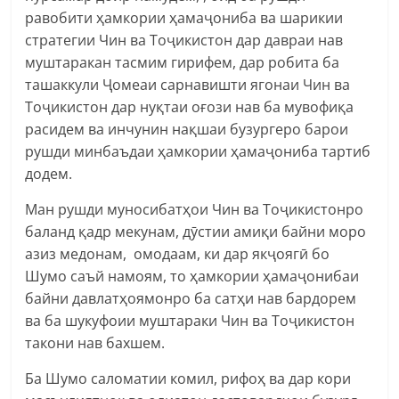
равобити ҳамкории ҳамаҷониба ва шарикии
стратегии Чин ва Тоҷикистон дар давраи нав
муштаракан тасмим гирифем, дар робита ба
ташаккули Ҷомеаи сарнавишти ягонаи Чин ва
Тоҷикистон дар нуқтаи оғози нав ба мувофиқа
расидем ва инчунин нақшаи бузургеро барои
рушди минбаъдаи ҳамкории ҳамаҷониба тартиб
додем.
Ман рушди муносибатҳои Чин ва Тоҷикистонро
баланд қадр мекунам, дӯстии амиқи байни моро
азиз медонам, омодаам, ки дар якҷоягӣ бо
Шумо саъй намоям, то ҳамкории ҳамаҷонибаи
байни давлатҳоямонро ба сатҳи нав бардорем
ва ба шукуфоии муштараки Чин ва Тоҷикистон
такони нав бахшем.
Ба Шумо саломатии комил, рифоҳ ва дар кори