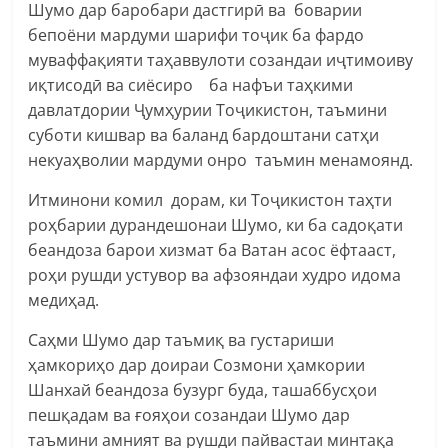
Шумо дар баробари дастгирӣ ва боварии
бепоёни мардуми шарифи тоҷик ба фардо
муваффақияти таҳаввулоти созандаи иҷтимоиву
иқтисодӣ ва сиёсиро ба нафъи таҳкими
давлатдории Ҷумҳурии Тоҷикистон, таъмини
суботи кишвар ва баланд бардоштани сатҳи
некуаҳволии мардуми онро таъмин менамоянд.
Итминони комил дорам, ки Тоҷикистон таҳти
роҳбарии дурандешонаи Шумо, ки ба садоқати
беандоза барои хизмат ба Ватан асос ёфтааст,
роҳи рушди устувор ва афзояндаи худро идома
медиҳад.
Саҳми Шумо дар таъмиқ ва густариши
ҳамкориҳо дар доираи Созмони ҳамкории
Шанхай беандоза бузург буда, ташаббусҳои
пешқадам ва ғояҳои созандаи Шумо дар
таъмини амният ва рушди пайвастаи минтақа