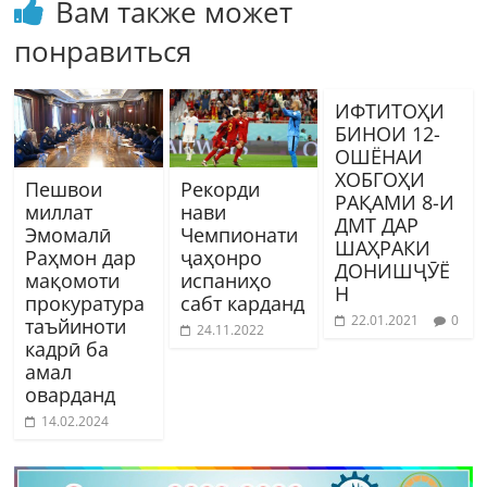
Вам также может
понравиться
ИФТИТОҲИ
БИНОИ 12-
ОШЁНАИ
ХОБГОҲИ
Пешвои
Рекорди
РАҚАМИ 8-И
миллат
нави
ДМТ ДАР
Эмомалӣ
Чемпионати
ШАҲРАКИ
Раҳмон дар
ҷаҳонро
ДОНИШҶӮЁ
мақомоти
испаниҳо
Н
прокуратура
сабт карданд
22.01.2021
0
таъйиноти
24.11.2022
кадрӣ ба
амал
оварданд
14.02.2024