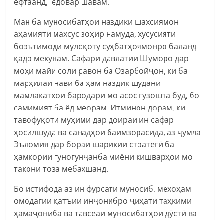
ёфтаанд, ёдовар шавам.
Ман ба муносибатҳои наздики шахсиямон
аҳамияти махсус зоҳир намуда, хусусияти
боэътимоди мулоқоту суҳбатҳоямонро баланд
қадр мекунам. Сафари давлатии Шуморо дар
моҳи майи соли равон ба Озарбойҷон, ки ба
марҳилаи нави ба ҳам наздик шудани
мамлакатҳои бародари мо асос гузошта буд, бо
самимият ба ёд меорам. Итминон дорам, ки
тавофуқоти муҳими дар доираи ин сафар
ҳосилшуда ва санадҳои баимзорасида, аз ҷумла
Эъломия дар бораи шарикии стратегӣ ба
ҳамкории гуногунҷанба миёни кишварҳои мо
такони тоза мебахшанд.
Бо истифода аз ин фурсати муносиб, мехоҳам
омодагии қатъии инҷонибро ҷиҳати таҳкими
ҳамаҷониба ва тавсеаи муносибатҳои дӯстӣ ва