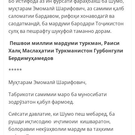
Бо истифода аз ин фурсати фараҳбахш ба Шумо,
муҳтарам Эмомалӣ Шарифович, аз самими қалб
саломатии бардавом, рифоҳи хонаводагӣ ва
саодатмандӣ, ба мардуми бародари Тоҷикистон
сулҳ ва пешрафту шукуфоӣ таманно дорам.
Пешвои миллии мардуми туркман, Раиси
Халқ Маслаҳатии Туркманистон Гурбонгули
Бердимуҳамедов
*****
Муҳтарам Эмомалӣ Шарифович,
Табрикоти самимии маро ба муносибати
зодрӯзатон қабул фармоед.
Сиёсати давлатие, ки Шумо пеш мебаред, ба
рушди иқтисодию иҷтимоии кишваратон,
болоравии некӯаҳволии мардум ва таҳкими