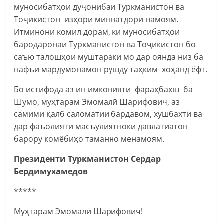
муносибатҳои дуҷонибаи Туркманистон ва
Тоҷикистон изҳори миннатдорӣ намоям.
Итминони комил дорам, ки муносибатҳои
бародаронаи Туркманистон ва Тоҷикистон бо
саъю талошҳои муштараки мо дар оянда низ ба
нафъи мардумонамон рушду таҳким хоҳанд ёфт.
Бо истифода аз ин имконияти фараҳбахш ба
Шумо, муҳтарам Эмомалӣ Шарифович, аз
самими қалб саломатии бардавом, хушбахтӣ ва
дар фаъолияти масъулиятноки давлатиатон
барору комёбиҳо таманно менамоям.
Президенти Туркманистон Сердар
Бердимухамедов
*****
Муҳтарам Эмомалӣ Шарифович!