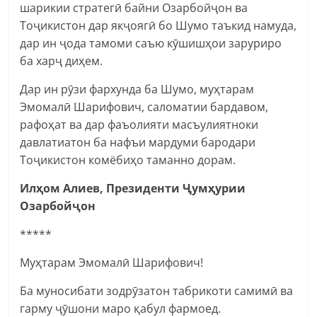
шарикии стратегӣ байни Озарбойҷон ва
Тоҷикистон дар якҷоягӣ бо Шумо таъкид намуда,
дар ин ҷода тамоми саъю кӯшишҳои заруриро
ба харҷ диҳем.
Дар ин рӯзи фархунда ба Шумо, муҳтарам
Эмомалӣ Шарифович, саломатии бардавом,
рафоҳат ва дар фаъолияти масъулиятноки
давлатиатон ба нафъи мардуми бародари
Тоҷикистон комёбиҳо таманно дорам.
Илҳом Алиев, Президенти Ҷумҳурии
Озарбойҷон
*****
Муҳтарам Эмомалӣ Шарифович!
Ба муносибати зодрӯзатон табрикоти самимӣ ва
гарму ҷӯшони маро қабул фармоед.