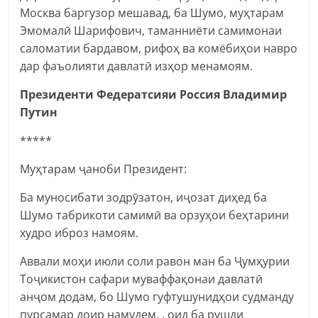
Москва баргузор мешавад, ба Шумо, муҳтарам
Эмомалӣ Шарифович, таманниёти самимонаи
саломатии бардавом, рифоҳ ва комёбиҳои навро
дар фаъолияти давлатӣ изҳор менамоям.
Президенти Федератсияи Россия Владимир
Путин
*****
Муҳтарам ҷаноби Президент:
Ба муносибати зодрӯзатон, иҷозат диҳед ба
Шумо табрикоти самимӣ ва орзуҳои беҳтарини
худро иброз намоям.
Аввали моҳи июли соли равон ман ба Ҷумҳурии
Тоҷикистон сафари муваффақонаи давлатӣ
анҷом додам, бо Шумо гуфтушунидҳои судманду
пурсамар доир намудем, , оид ба рушди