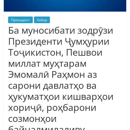
Президент
Хабар
Ба муносибати зодрӯзи
Президенти Ҷумҳурии
Тоҷикистон, Пешвои
миллат муҳтарам
Эмомалӣ Раҳмон аз
сарони давлатҳо ва
ҳукуматҳои кишварҳои
хориҷӣ, роҳбарони
созмонҳои
байналмилаливу