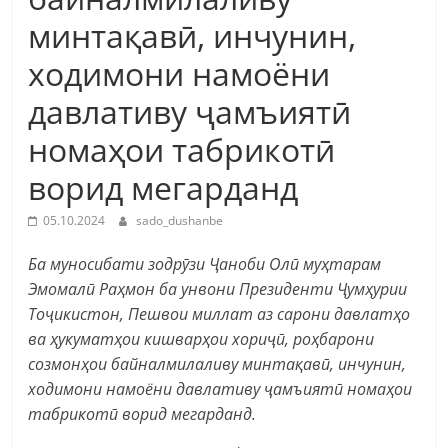
минтақавӣ, инчунин,
ходимони намоёни
давлативу ҷамъиятӣ
номаҳои табрикотӣ
ворид мегарданд
05.10.2024
sado_dushanbe
Ба муносибати зодрӯзи Ҷаноби Олӣ муҳтарам
Эмомалӣ Раҳмон ба унвони Президенти Ҷумҳурии
Тоҷикистон, Пешвои миллат аз сарони давлатҳо
ва ҳукуматҳои кишварҳои хориҷӣ, роҳбарони
созмонҳои байналмилаливу минтақавӣ, инчунин,
ходимони намоёни давлативу ҷамъиятӣ номаҳои
табрикотӣ ворид мегарданд.