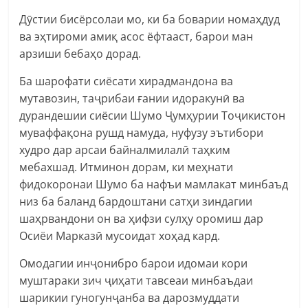
Дӯстии бисёрсолаи мо, ки ба боварии номаҳдуд
ва эҳтироми амиқ асос ёфтааст, барои ман
арзиши бебаҳо дорад.
Ба шарофати сиёсати хирадмандона ва
мутавозин, таҷрибаи ғании идоракунӣ ва
дурандешии сиёсии Шумо Ҷумҳурии Тоҷикистон
муваффақона рушд намуда, нуфузу эътибори
худро дар арсаи байналмилалӣ таҳким
мебахшад. Итминон дорам, ки меҳнати
фидокоронаи Шумо ба нафъи мамлакат минбаъд
низ ба баланд бардоштани сатҳи зиндагии
шаҳрвандони он ва ҳифзи сулҳу оромиш дар
Осиёи Марказӣ мусоидат хоҳад кард.
Омодагии инҷонибро барои идомаи кори
муштараки зич ҷиҳати тавсеаи минбаъдаи
шарикии гуногунҷанба ва дарозмуддати