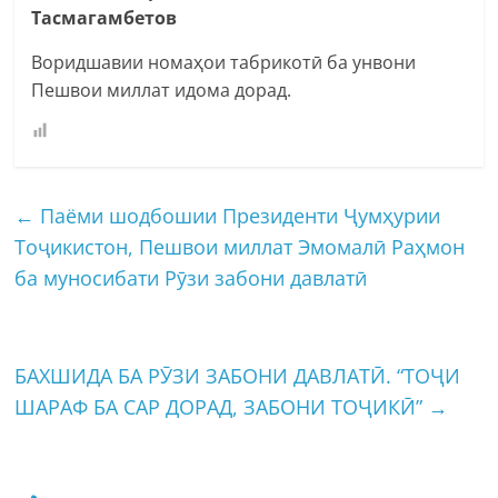
Тасмагамбетов
Воридшавии номаҳои табрикотӣ ба унвони
Пешвои миллат идома дорад.
←
Паёми шодбошии Президенти Ҷумҳурии
Тоҷикистон, Пешвои миллат Эмомалӣ Раҳмон
ба муносибати Рӯзи забони давлатӣ
БАХШИДА БА РӮЗИ ЗАБОНИ ДАВЛАТӢ. “ТОҶИ
ШАРАФ БА САР ДОРАД, ЗАБОНИ ТОҶИКӢ”
→