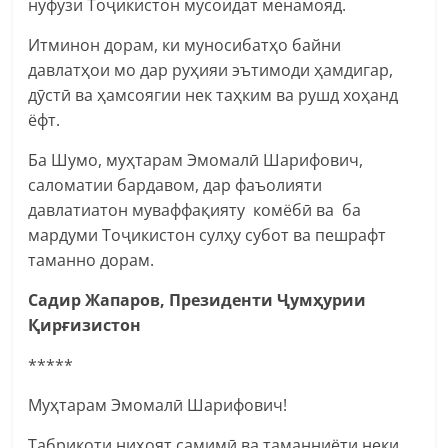
нуфузи Тоҷикистон мусоидат менамояд.
Итминон дорам, ки муносибатҳо байни
давлатҳои мо дар руҳияи эътимоди ҳамдигар,
дӯстӣ ва ҳамсоягии нек таҳким ва рушд хоҳанд
ёфт.
Ба Шумо, муҳтарам Эмомалӣ Шарифович,
саломатии бардавом, дар фаъолияти
давлатиатон муваффақияту комёбӣ ва ба
мардуми Тоҷикистон сулҳу субот ва пешрафт
таманно дорам.
Садир Жапаров, Президенти Ҷумҳурии
Қирғизистон
*****
Муҳтарам Эмомалӣ Шарифович!
Табрикоти ниҳоят самимӣ ва таманниёти неки