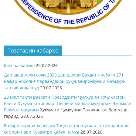
Тозатарин хабарҳо
(без названия)
29.07.2026
Дар шаш моҳи соли 2026 дар шаҳри Ваҳдат нисбати 271
нафар ноболиғ парвандаҳои ҳуқуқвайронкунии маъмурӣ
тартиб дода шуд
29.07.2026
28 июл таҳти раёсати Президенти Ҷумҳурии Тоҷикистон,
Раиси Ҳукумати кишвар, Пешвои миллат муҳтарам Эмомалӣ
Раҳмон
маҷлиси
Ҳукумати Ҷумҳурии Тоҷикистон баргузор
гардид.
28.07.2026
Вазири корҳои хориҷии Тоҷикистон нусхаи эътимодномаи
сафири нави Кувайтро қабул намуд
28.07.2026