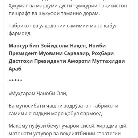
Ҳукумат ва мардуми дӯсти Ҷумҳурии Тоҷикистон
пешрафт ва шукуфоӣ таманно дорам.
Табрикот ва уадрдонии самимии маро қабул
фармоед.
Мансур бин Зойид оли Наҳён, Ноиби
Президент-Муовини Сарвазир, Роҳбари
Дастгоҳи Президенти Амороти Муттаҳидаи
Араб
*****
«Муҳтарам Ҷаноби Олӣ,
Ба муносибати ҷашни зодрӯзатон табрикоти
самимию сидқии маро қабул фармоед.
Мақому нуфузи бечунучарои сиёсӣ, хирадмандӣ,
матонати устувор ва воқеиятбинии стратегии