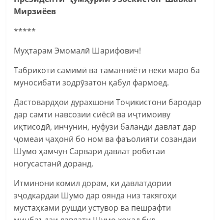
Мирзиёев
*****
Муҳтарам Эмомалӣ Шарифович!
Табрикоти самимӣ ва таманниёти неки маро ба
муносибати зодрӯзатон қабул фармоед.
Дастовардҳои дурахшони Тоҷикистони бародар
дар самти навсозии сиёсӣ ва иҷтимоиву
иқтисодӣ, инчунин, нуфузи баланди давлат дар
ҷомеаи ҷаҳонӣ бо ном ва фаъолияти созандаи
Шумо ҳамчун Сарвари давлат робитаи
ногусастанӣ доранд.
Итминони комил дорам, ки давлатдории
эҷодкардаи Шумо дар оянда низ такягоҳи
мустаҳками рушди устувор ва пешрафти
минбаъдаи давлати Шумо хоҳад буд.