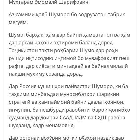
Муҳтарам Эмомалӣ Шарифович,
Аз самими қалб Шуморо бо зодрӯзатон табрик
мегӯям.
Шумо, барҳақ, ҳам дар байни ҳамватанон ва ҳам
дар арсаи ҷаҳонӣ эҳтироми баланд доред.
Тоҷикистон таҳти роҳбарии Шумо дар роҳи
рушди иқтисодию иҷтимоӣ бо муваффақият пеш
рафта, дар сиёсати минтақавӣ ва байналмилалӣ
нақши муҳиму созанда дорад.
Дар Россия кӯшишҳои пайвастаи Шуморо, ки ба
таҳкими минбаъдаи муносибатҳои шарикии
стратегӣ ва ҳампаймонӣ байни давлатҳоямон,
инчунин, ба пешбурди равобити барои ҷонибҳо
судманд дар доираи СААД, ИДМ ва СҲШ равона
шудаанд, қадр менамоянд.
Дар остонаи вохӯрии мо, ки рӯзҳои наздик дар