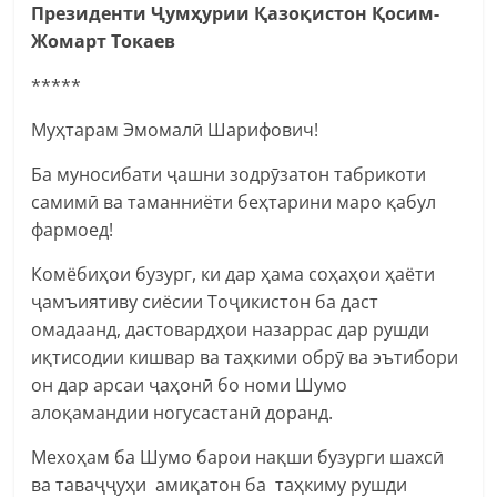
Президенти Ҷумҳурии Қазоқистон Қосим-
Жомарт Токаев
*****
Муҳтарам Эмомалӣ Шарифович!
Ба муносибати ҷашни зодрӯзатон табрикоти
самимӣ ва таманниёти беҳтарини маро қабул
фармоед!
Комёбиҳои бузург, ки дар ҳама соҳаҳои ҳаёти
ҷамъиятиву сиёсии Тоҷикистон ба даст
омадаанд, дастовардҳои назаррас дар рушди
иқтисодии кишвар ва таҳкими обрӯ ва эътибори
он дар арсаи ҷаҳонӣ бо номи Шумо
алоқамандии ногусастанӣ доранд.
Мехоҳам ба Шумо барои нақши бузурги шахсӣ
ва таваҷҷуҳи амиқатон ба таҳкиму рушди