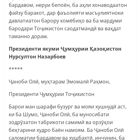
бардавом, неруи бепоён, ба аҳли хонаводаатон
файзу баракот, дар фаъолияти масъулиятноки
давлатиатон барору комёбиҳо ва ба мардуми
бародари Тоҷикистон саодатмандӣ ва ваҳдат
таманно дорам.
Президенти якуми Ҷумҳурии Қазоқистон
Нурсултон Назарбоев
*****
Ҷаноби Олӣ, муҳтарам Эмомалӣ Раҳмон,
Президенти Ҷумҳурии Тоҷикистон
Барои ман шарафи бузург ва мояи хушнудӣ аст,
ки ба Шумо, Ҷаноби Олӣ, ба муносибати
зодрӯзатон табрикоти самимӣ ва орзӯҳои
беҳтарини худро баён намоям. Ба Ҷаноби Олӣ
саломатии бардавом ва хушбахтӣ, инчунин, ба