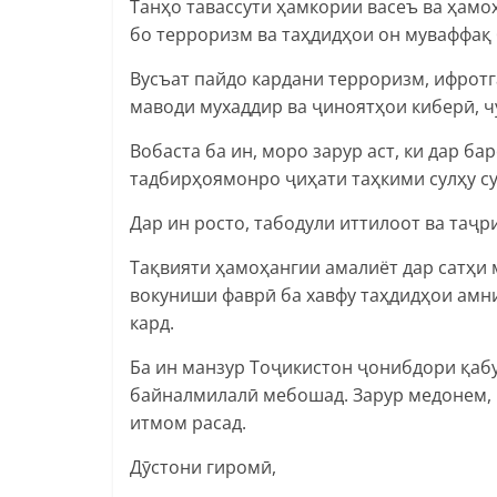
Танҳо тавассути ҳамкории васеъ ва ҳам
бо терроризм ва таҳдидҳои он муваффақ
Вусъат пайдо кардани терроризм, ифрот
маводи мухаддир ва ҷиноятҳои киберӣ, ч
Вобаста ба ин, моро зарур аст, ки дар б
тадбирҳоямонро ҷиҳати таҳкими сулҳу су
Дар ин росто, табодули иттилоот ва таҷ
Тақвияти ҳамоҳангии амалиёт дар сатҳи
вокуниши фаврӣ ба хавфу таҳдидҳои амн
кард.
Ба ин манзур Тоҷикистон ҷонибдори қаб
байналмилалӣ мебошад. Зарур медонем, к
итмом расад.
Дӯстони гиромӣ,