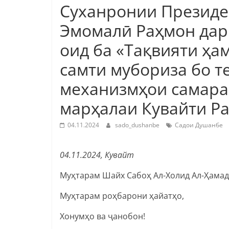
Суханронии Президе
Эмомалӣ Раҳмон дар
оид ба «Тақвияти ҳ
самти мубориза бо т
механизмҳои самара
марҳалаи Кувайти Р
04.11.2024
sado_dushanbe
Садои Душанбе
04.11.2024, Кувайт
Муҳтарам Шайх Сабоҳ Ал-Холид Ал-Ҳамад 
Муҳтарам роҳбарони ҳайатҳо,
Хонумҳо ва ҷанобон!