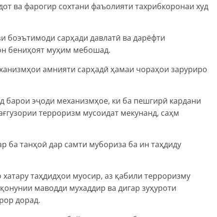
дот ва фарогир сохтани фаъолияти тахрибкоронаи худ
и боэътимоди сарҳади давлатӣ ва дарёфти
он бениҳоят муҳим мебошад.
ханизмҳои амнияти сарҳадӣ ҳамаи чораҳои заруриро
д барои эҷоди механизмҳое, ки ба пешгирӣ кардани
ағгузории терроризм мусоидат мекунанд, саҳм
ар ба танҳоӣ дар самти мубориза ба ин таҳдиду
 хатару таҳдидҳои муосир, аз қабили терроризму
қонунии маводди мухаддир ва дигар зуҳуроти
рор дорад.