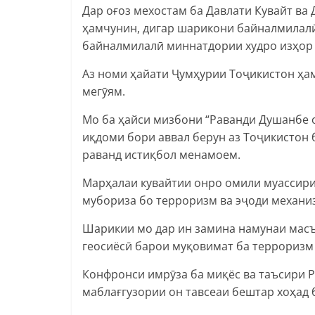
Дар оғоз мехостам ба Давлати Кувайт в
ҳамчунин, дигар шарикони байналмилал
байналмилалӣ миннатдории худро изҳор
Аз номи ҳайати Ҷумҳурии Тоҷикистон ҳ
мегӯям.
Мо ба ҳайси мизбони “Раванди Душанбе о
иқдоми бори аввал берун аз Тоҷикистон 
раванд истиқбол менамоем.
Марҳалаи кувайтии онро омили муассири
мубориза бо терроризм ва эҷоди механи
Шарикии мо дар ин замина намунаи масъ
геосиёсӣ барои муқовимат ба терроризм 
Конфронси имрӯза ба миқёс ва таъсири 
маблағгузории он тавсеаи бештар хоҳад 