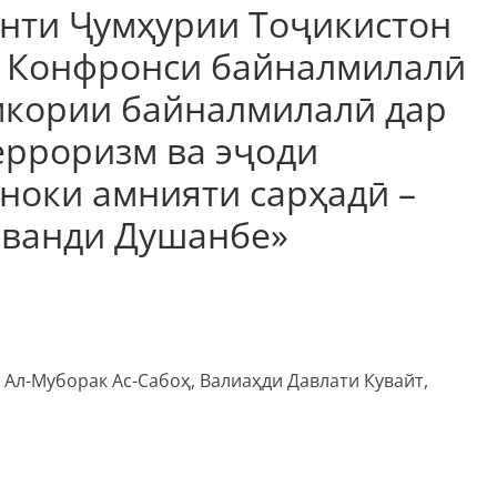
нти Ҷумҳурии Тоҷикистон
 Конфронси байналмилалӣ
амкории байналмилалӣ дар
ерроризм ва эҷоди
ноки амнияти сарҳадӣ –
аванди Душанбе»
Ал-Муборак Ас-Сабоҳ, Валиаҳди Давлати Кувайт,