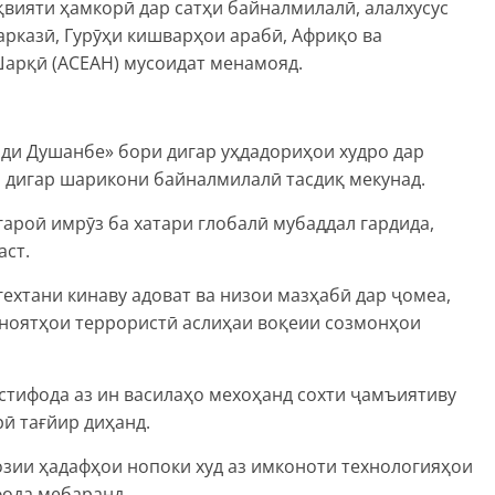
қвияти ҳамкорӣ дар сатҳи байналмилалӣ, алалхусус
рказӣ, Гурӯҳи кишварҳои арабӣ, Африқо ва
Шарқӣ (АСЕАН) мусоидат менамояд.
ди Душанбе» бори дигар уҳдадориҳои худро дар
 дигар шарикони байналмилалӣ тасдиқ мекунад.
гароӣ имрӯз ба хатари глобалӣ мубаддал гардида,
аст.
гехтани кинаву адоват ва низои мазҳабӣ дар ҷомеа,
ноятҳои террористӣ аслиҳаи воқеии созмонҳои
стифода аз ин василаҳо мехоҳанд сохти ҷамъиятиву
рӣ тағйир диҳанд.
озии ҳадафҳои нопоки худ аз имконоти технологияҳои
ода мебаранд.