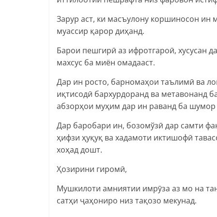
Зарур аст, ки масъулону коршиносон ин
муассир қарор диҳанд.
Барои пешгирӣ аз ифротгароӣ, хусусан 
махсус ба миён омадааст.
Дар ин росто, барномаҳои таълимӣ ва ло
иқтисодӣ бархурдоранд ва метавонанд ба
абзорҳои муҳим дар ин раванд ба шумор
Дар баробари ин, бозомўзӣ дар самти ф
ҳифзи ҳуқуқ ва хадамоти иктишофӣ тавас
хоҳад дошт.
Ҳозирини гиромӣ,
Мушкилоти амниятии имрӯза аз мо на тан
сатҳи ҷаҳониро низ тақозо мекунад.