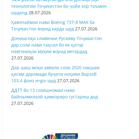
технологии Тоҷикистон бо ҷойи кор таъмин
шуданд
28.07.2026
Ҳавопаймои нави Boeing 737-8 MAX ба
Тоҷикистон ворид карда шуд
27.07.2026
Донишгоҳи славянии Русияву Тоҷикистон
дар соли нави таҳсил бо як қатор
навгониҳои муҳим ворид мегардад
27.07.2026
Дар шаш моҳи аввали соли 2026 нақшаи
қисми даромади буҷети ноҳияи Варзоб
103,4 фоиз иҷро шуд
27.07.2026
ДДТТ бо 13 созишномаи нави
байналмилалӣ ҳамкориро густариш дод
27.07.2026