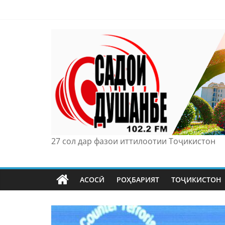
Skip
to
content
27 сол дар фазои иттилоотии Тоҷикистон
АСОСӢ
РОҲБАРИЯТ
ТОҶИКИСТОН