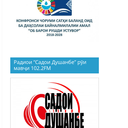
Радиои “Садои Душанбе” рӯи
мавҷи 102.2FM