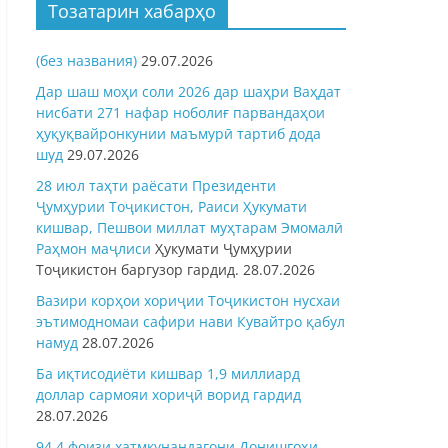
Тозатарин хабарҳо
(без названия)
29.07.2026
Дар шаш моҳи соли 2026 дар шаҳри Ваҳдат
нисбати 271 нафар ноболиғ парвандаҳои
ҳуқуқвайронкунии маъмурӣ тартиб дода
шуд
29.07.2026
28 июл таҳти раёсати Президенти
Ҷумҳурии Тоҷикистон, Раиси Ҳукумати
кишвар, Пешвои миллат муҳтарам Эмомалӣ
Раҳмон
маҷлиси
Ҳукумати Ҷумҳурии
Тоҷикистон баргузор гардид.
28.07.2026
Вазири корҳои хориҷии Тоҷикистон нусхаи
эътимодномаи сафири нави Кувайтро қабул
намуд
28.07.2026
Ба иқтисодиёти кишвар 1,9 миллиард
доллар сармояи хориҷӣ ворид гардид
28.07.2026
94,4 фоизи хатмкунандагони Донишгоҳи