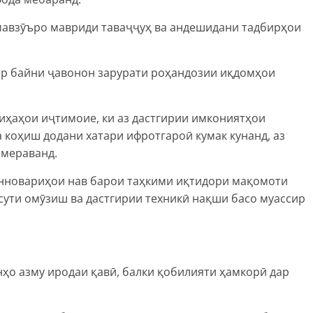
 мавзӯъро мавриди таваҷҷуҳ ва андешидани тадбирҳои
дар байни ҷавонон зарурати роҳандозии иқдомҳои
иҳаҳои иҷтимоие, ки аз дастгирии имкониятҳои
 коҳиш додани хатари ифротгароӣ кумак кунанд, аз
 мераванд.
анновариҳои нав барои таҳкими иқтидори мақомоти
сути омӯзиш ва дастгирии техникӣ нақши басо муассир
ҳо азму иродаи қавӣ, балки қобилияти ҳамкорӣ дар