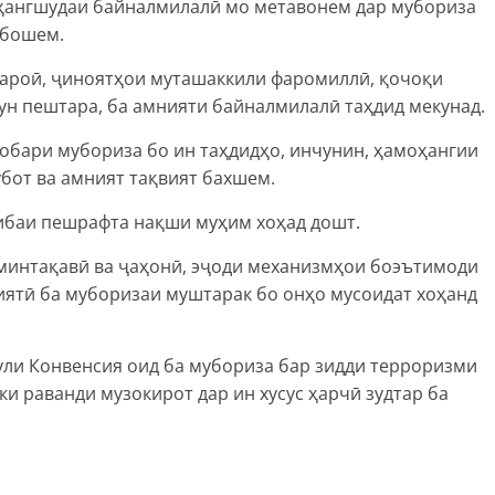
оҳангшудаи байналмилалӣ мо метавонем дар мубориза
 бошем.
гароӣ, ҷиноятҳои муташаккили фаромиллӣ, қочоқи
ун пештара, ба амнияти байналмилалӣ таҳдид мекунад.
аробари мубориза бо ин таҳдидҳо, инчунин, ҳамоҳангии
бот ва амният тақвият бахшем.
рибаи пешрафта нақши муҳим хоҳад дошт.
 минтақавӣ ва ҷаҳонӣ, эҷоди механизмҳои боэътимоди
иятӣ ба муборизаи муштарак бо онҳо мусоидат хоҳанд
ули Конвенсия оид ба мубориза бар зидди терроризми
и раванди музокирот дар ин хусус ҳарчӣ зудтар ба