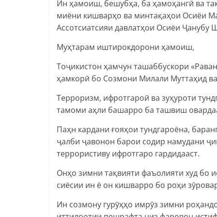
Ин ҳамоиш, бешубҳа, ба ҳамоҳангӣ ва та
миёни кишварҳо ва минтақаҳои Осиёи Ма
Ассотсиатсияи давлатҳои Осиёи Ҷанубу 
Муҳтарам иштирокдорони ҳамоиш,
Тоҷикистон ҳамчун ташаббускори «Раван
ҳамкорӣ бо Созмони Милали Муттаҳид ва
Терроризм, ифротгароӣ ва зуҳуроти тунд
тамоми аҳли башарро ба ташвиш оварда
Паҳн кардани ғояҳои тундгароёна, баран
ҷалби ҷавонон барои содир намудани ҷи
террористиву ифротгаро гардидааст.
Онҳо зимни тақвияти фаъолияти худ бо и
сиёсии ин ё он кишварро бо роҳи зӯрова
Ин созмону гурӯҳҳо имрӯз зимни роҳанд
иттилоотии пешрафта низ фаровон истиф