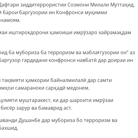
а Дафтари зиддитеррористии Созмони Милали Муттаҳид,
ӣ барои баргузории ин Конфронси муҳимми
 намоям.
амаи иштирокдорони ҳамоиши имрӯзаро хайрамақдам
ид ба мубориза ба терроризм ва маблағгузории он” аз
баргузор гардидани конфронси навбатӣ дар доираи ин
 тақвияти ҳамкории байналмилалӣ дар самти
змҳои самараноки сарҳадӣ медонем.
улияти муштаракест, ки дар шароити имрӯзаи
бисёр зарур ва бамаврид аст.
Раванди Душанбе дар мубориза бо терроризм ва
бахшид.