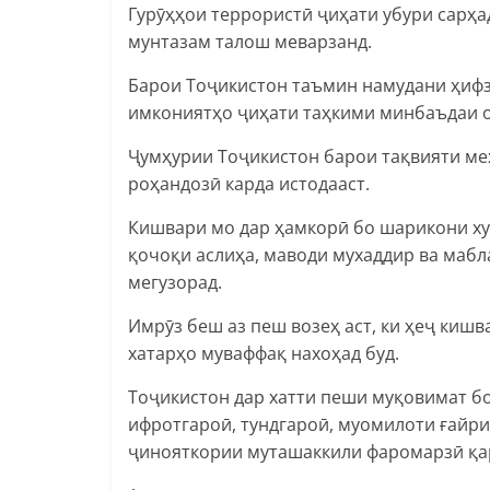
Гурӯҳҳои террористӣ ҷиҳати убури сарҳа
мунтазам талош меварзанд.
Барои Тоҷикистон таъмин намудани ҳифз
имкониятҳо ҷиҳати таҳкими минбаъдаи 
Ҷумҳурии Тоҷикистон барои тақвияти ме
роҳандозӣ карда истодааст.
Кишвари мо дар ҳамкорӣ бо шарикони ху
қочоқи аслиҳа, маводи мухаддир ва мабл
мегузорад.
Имрӯз беш аз пеш возеҳ аст, ки ҳеҷ кишв
хатарҳо муваффақ нахоҳад буд.
Тоҷикистон дар хатти пеши муқовимат бо
ифротгароӣ, тундгароӣ, муомилоти ғайри
ҷинояткории муташаккили фаромарзӣ қа