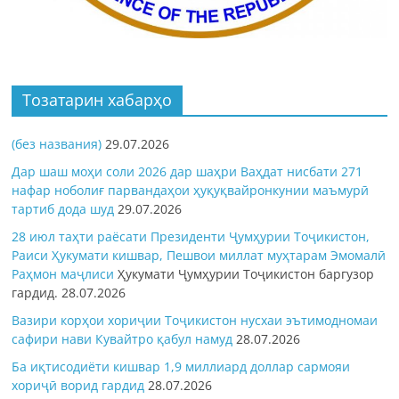
Тозатарин хабарҳо
(без названия)
29.07.2026
Дар шаш моҳи соли 2026 дар шаҳри Ваҳдат нисбати 271
нафар ноболиғ парвандаҳои ҳуқуқвайронкунии маъмурӣ
тартиб дода шуд
29.07.2026
28 июл таҳти раёсати Президенти Ҷумҳурии Тоҷикистон,
Раиси Ҳукумати кишвар, Пешвои миллат муҳтарам Эмомалӣ
Раҳмон
маҷлиси
Ҳукумати Ҷумҳурии Тоҷикистон баргузор
гардид.
28.07.2026
Вазири корҳои хориҷии Тоҷикистон нусхаи эътимодномаи
сафири нави Кувайтро қабул намуд
28.07.2026
Ба иқтисодиёти кишвар 1,9 миллиард доллар сармояи
хориҷӣ ворид гардид
28.07.2026