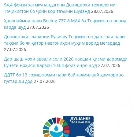
94,4 фоизи хатмкунандагони Донишгоҳи технологии
Тоҷикистон бо ҷойи кор таъмин шуданд
28.07.2026
Ҳавопаймои нави Boeing 737-8 MAX ба Тоҷикистон ворид
карда шуд
27.07.2026
Донишгоҳи славянии Русияву Тоҷикистон дар соли нави
таҳсил бо як қатор навгониҳои муҳим ворид мегардад
27.07.2026
Дар шаш моҳи аввали соли 2026 нақшаи қисми даромади
буҷети ноҳияи Варзоб 103,4 фоиз иҷро шуд
27.07.2026
ДДТТ бо 13 созишномаи нави байналмилалӣ ҳамкориро
густариш дод
27.07.2026