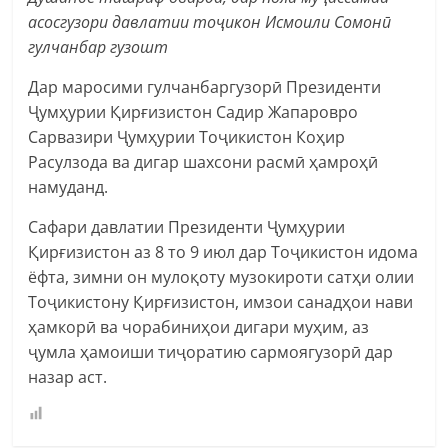
асосгузори давлатии тоҷикон Исмоили Сомонӣ
гулчанбар гузошт
Дар маросими гулчанбаргузорӣ Президенти
Ҷумҳурии Қирғизистон Садир Жапаровро
Сарвазири Ҷумҳурии Тоҷикистон Коҳир
Расулзода ва дигар шахсони расмӣ ҳамроҳӣ
намуданд.
Сафари давлатии Президенти Ҷумҳурии
Қирғизистон аз 8 то 9 июл дар Тоҷикистон идома
ёфта, зимни он мулоқоту музокироти сатҳи олии
Тоҷикистону Қирғизистон, имзои санадҳои нави
ҳамкорӣ ва чорабиниҳои дигари муҳим, аз
ҷумла ҳамоиши тиҷоратию сармоягузорӣ дар
назар аст.