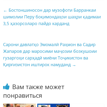
←
Бостоншиносон дар музофоти Барранкаи
шимолии Перу боқимондаҳои шаҳри қадимаи
3,5 ҳазорсоларо пайдо карданд
Сарони давлатҳо Эмомалӣ Раҳмон ва Садир
Жапаров дар маросими маҷозии бозкушоии
гузаргоҳи сарҳадӣ миёни Тоҷикистон ва
Қирғизистон иштирок намуданд
→
Вам также может
понравиться