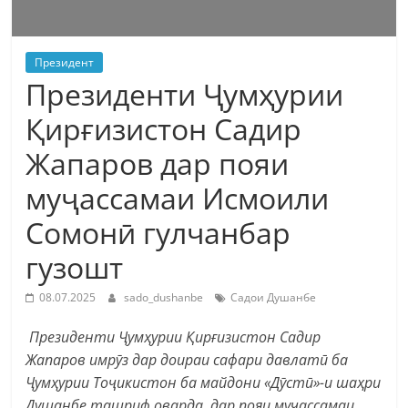
Президент
Президенти Ҷумҳурии
Қирғизистон Садир
Жапаров дар пояи
муҷассамаи Исмоили
Сомонӣ гулчанбар
гузошт
08.07.2025
sado_dushanbe
Садои Душанбе
Президенти Ҷумҳурии Қирғизистон Садир
Жапаров имрӯз дар доираи сафари давлатӣ ба
Ҷумҳурии Тоҷикистон ба майдони «Дӯстӣ»-и шаҳри
Душанбе ташриф оварда, дар пояи муҷассамаи