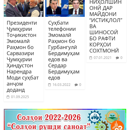
НИҲОЛШИН
ОНӢ ДАР
МАЙДОНИ
“ИСТИҚЛОЛ”
Президенти
Суҳбати
ВА
Ҷумҳурии
телефонии
ШИНОСОӢ
Тоҷикистон
Эмомалӣ
БО РАФТИ
Эмомалӣ
Раҳмон бо
КОРҲОИ
Раҳмон бо
Гурбангулӣ
СОХТМОНӢ
Сарвазири
Бердимуҳам
07.01.2021
0
Ҷумҳурии
едов ва
Ҳиндустон
Сердар
Нарендра
Бердимуҳам
Моди суҳбат
едов
анҷом
16.03.2022
0
доданд
01.09.2025