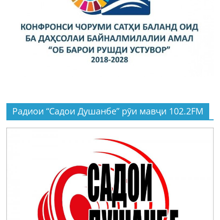
Радиои “Садои Душанбе” рӯи мавҷи 102.2FM