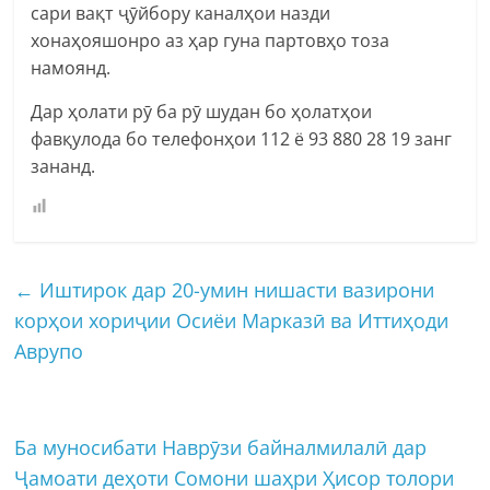
сари вақт ҷӯйбору каналҳои назди
хонаҳояшонро аз ҳар гуна партовҳо тоза
намоянд.
Дар ҳолати рӯ ба рӯ шудан бо ҳолатҳои
фавқулода бо телефонҳои 112 ё 93 880 28 19 занг
зананд.
←
Иштирок дар 20-умин нишасти вазирони
корҳои хориҷии Осиёи Марказӣ ва Иттиҳоди
Аврупо
Ба муносибати Наврӯзи байналмилалӣ дар
Ҷамоати деҳоти Сомони шаҳри Ҳисор толори