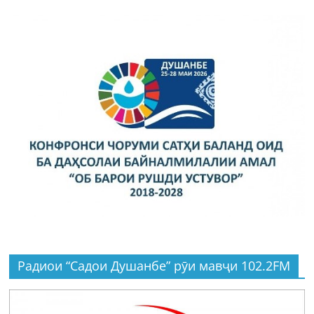
Радиои “Садои Душанбе” рӯи мавҷи 102.2FM