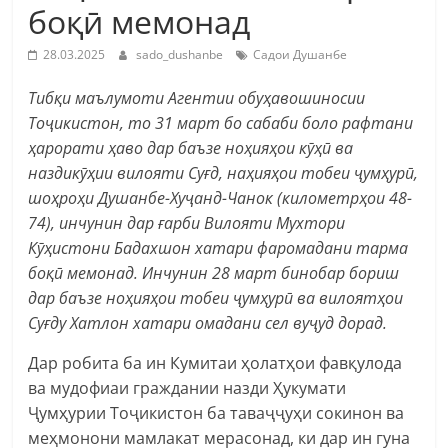
боқӣ мемонад
28.03.2025
sado_dushanbe
Садои Душанбе
Тибқи маълумоти Агентии обуҳавошиносии
Тоҷикистон, то 31 март бо сабаби боло рафтани
ҳарорати ҳаво дар баъзе ноҳияҳои кӯҳӣ ва
наздикӯҳии вилояти Суғд, наҳияҳои тобеи ҷумҳурӣ,
шоҳроҳи Душанбе-Хуҷанд-Чанок (километрҳои 48-
74), инчунин дар ғарби Вилояти Мухтори
Кӯҳистони Бадахшон хатари фаромадани тарма
боқӣ мемонад. Инчунин 28 март бинобар бориш
дар баъзе ноҳияҳои тобеи ҷумҳурӣ ва вилоятҳои
Суғду Хатлон хатари омадани сел вуҷуд дорад.
Дар робита ба ин Кумитаи ҳолатҳои фавқулода
ва мудофиаи граждании назди Ҳукумати
Ҷумҳурии Тоҷикистон ба таваҷҷуҳи сокинон ва
меҳмонони мамлакат мерасонад, ки дар ин гуна