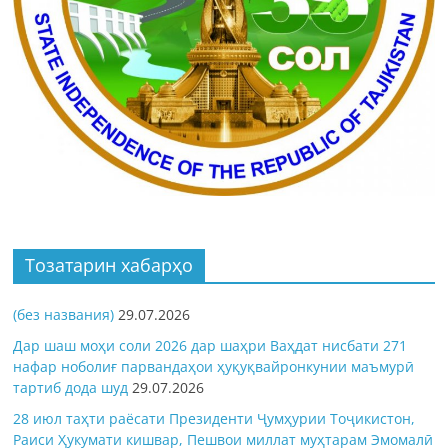
Тозатарин хабарҳо
(без названия)
29.07.2026
Дар шаш моҳи соли 2026 дар шаҳри Ваҳдат нисбати 271
нафар ноболиғ парвандаҳои ҳуқуқвайронкунии маъмурӣ
тартиб дода шуд
29.07.2026
28 июл таҳти раёсати Президенти Ҷумҳурии Тоҷикистон,
Раиси Ҳукумати кишвар, Пешвои миллат муҳтарам Эмомалӣ