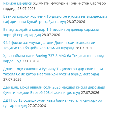
Раҳмон
маҷлиси
Ҳукумати Ҷумҳурии Тоҷикистон баргузор
гардид.
28.07.2026
Вазири корҳои хориҷии Тоҷикистон нусхаи эътимодномаи
сафири нави Кувайтро қабул намуд
28.07.2026
Ба иқтисодиёти кишвар 1,9 миллиард доллар сармояи
хориҷӣ ворид гардид
28.07.2026
94,4 фоизи хатмкунандагони Донишгоҳи технологии
Тоҷикистон бо ҷойи кор таъмин шуданд
28.07.2026
Ҳавопаймои нави Boeing 737-8 MAX ба Тоҷикистон ворид
карда шуд
27.07.2026
Донишгоҳи славянии Русияву Тоҷикистон дар соли нави
таҳсил бо як қатор навгониҳои муҳим ворид мегардад
27.07.2026
Дар шаш моҳи аввали соли 2026 нақшаи қисми даромади
буҷети ноҳияи Варзоб 103,4 фоиз иҷро шуд
27.07.2026
ДДТТ бо 13 созишномаи нави байналмилалӣ ҳамкориро
густариш дод
27.07.2026