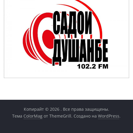
Копирайт © 2026
. Все права защищены.
Тема
ColorMag
от ThemeGrill. Создано на
WordPress
.