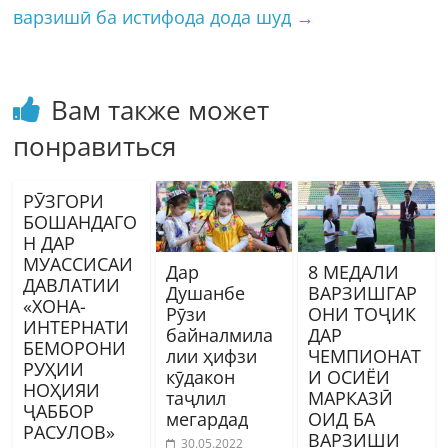
варзишӣ ба истифода дода шуд
→
Вам также может
понравиться
РӮЗГОРИ
БОШАНДАГО
Н ДАР
МУАССИСАИ
Дар
8 МЕДАЛИ
ДАВЛАТИИ
Душанбе
ВАРЗИШГАР
«ХОНА-
Рӯзи
ОНИ ТОҶИК
ИНТЕРНАТИ
байналмила
ДАР
БЕМОРОНИ
лии ҳифзи
ЧЕМПИОНАТ
РУҲИИ
кӯдакон
И ОСИЁИ
НОҲИЯИ
таҷлил
МАРКАЗӢ
ҶАББОР
мегардад
ОИД БА
РАСУЛОВ»
ВАРЗИШИ
30.05.2022