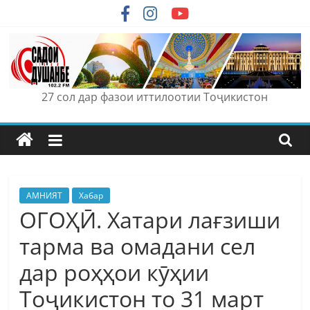
Skip
to
content
27 сол дар фазои иттилоотии Тоҷикистон
АМНИЯТ
Хабар
ОГОҲӢ. Хатари лағзиши
тарма ва омадани сел
дар роҳҳои кӯҳии
Тоҷикистон то 31 март