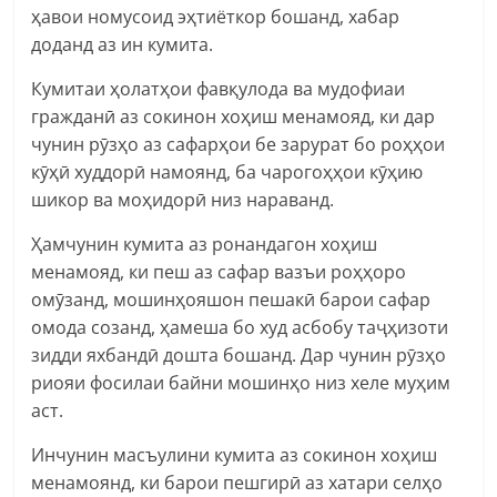
ҳавои номусоид эҳтиёткор бошанд, хабар
доданд аз ин кумита.
Кумитаи ҳолатҳои фавқулода ва мудофиаи
гражданӣ аз сокинон хоҳиш менамояд, ки дар
чунин рӯзҳо аз сафарҳои бе зарурат бо роҳҳои
кӯҳӣ худдорӣ намоянд, ба чарогоҳҳои кӯҳию
шикор ва моҳидорӣ низ нараванд.
Ҳамчунин кумита аз ронандагон хоҳиш
менамояд, ки пеш аз сафар вазъи роҳҳоро
омӯзанд, мошинҳояшон пешакӣ барои сафар
омода созанд, ҳамеша бо худ асбобу таҷҳизоти
зидди яхбандӣ дошта бошанд. Дар чунин рӯзҳо
риояи фосилаи байни мошинҳо низ хеле муҳим
аст.
Инчунин масъулини кумита аз сокинон хоҳиш
менамоянд, ки барои пешгирӣ аз хатари селҳо