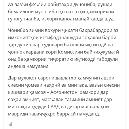
Аз вазъи феълии робитаҳои дуҷониба, рушди
бемайлони муносибатҳо ва сатҳи ҳамкориҳои
гуногунҷанба, изҳори қаноатмандӣ карда шуд.
Ҷонибҳо зимни вохӯрӣ ҷиҳати баҳрабардорӣ аз
имкониятҳои истифоданашудаи соҳаҳои барои
ҳар ду кишвар судовари бахшҳои иқтисодӣ ва
ҷоннок кардани кори Комиссияи байниҳукуматӣ
оид ба ҳамкории тиҷоратию иқтисодӣ табодули
андеша намуданд.
Дар мулоқот сарони давлатҳо ҳамчунин авзои
сиёсии ҷомеаи ҷаҳонӣ ва минтақа, вазъи сиёсии
кишвари ҳамсоя – Афғонистон, ҳамкорӣ дар
соҳаи амният, масъалаи таъмини амният дар
минтақаи ҳудуди СААД ва дигар масъалаҳои
мавриди таваҷҷуҳро баррасӣ намуданд.