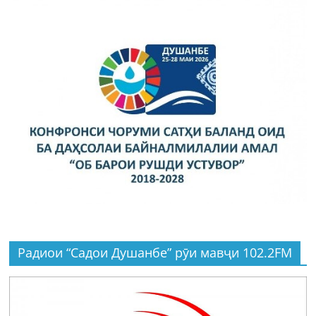
Радиои “Садои Душанбе” рӯи мавҷи 102.2FM