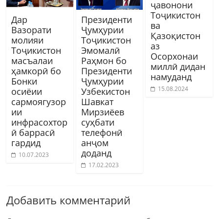
ҷавонони
Тоҷикистон
Дар
Президенти
ва
Вазорати
Ҷумҳурии
Қазоқистон
молияи
Тоҷикистон
аз
Тоҷикистон
Эмомалӣ
Осорхонаи
масъалаи
Раҳмон бо
миллӣ дидан
ҳамкорӣ бо
Президенти
намуданд
Бонки
Ҷумҳурии
15.08.2024
осиёии
Узбекистон
сармоягузор
Шавкат
ии
Мирзиёев
инфрасохтор
суҳбати
ӣ баррасӣ
телефонӣ
гардид
анҷом
доданд
10.07.2023
17.02.2023
Добавить комментарий