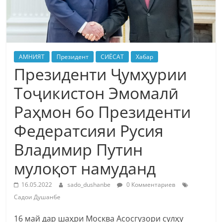
АМНИЯТ
Президент
СИЁСАТ
Хабар
Президенти Ҷумҳурии
Тоҷикистон Эмомалӣ
Раҳмон бо Президенти
Федератсияи Русия
Владимир Путин
мулоқот намуданд
16.05.2022
sado_dushanbe
0 Комментариев
Садои Душанбе
16 май дар шаҳри Москва Асосгузори сулҳу