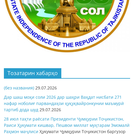
Тозатарин хабарҳо
(без названия)
29.07.2026
Дар шаш моҳи соли 2026 дар шаҳри Ваҳдат нисбати 271
нафар ноболиғ парвандаҳои ҳуқуқвайронкунии маъмурӣ
тартиб дода шуд
29.07.2026
28 июл таҳти раёсати Президенти Ҷумҳурии Тоҷикистон,
Раиси Ҳукумати кишвар, Пешвои миллат муҳтарам Эмомалӣ
Раҳмон
маҷлиси
Ҳукумати Ҷумҳурии Тоҷикистон баргузор