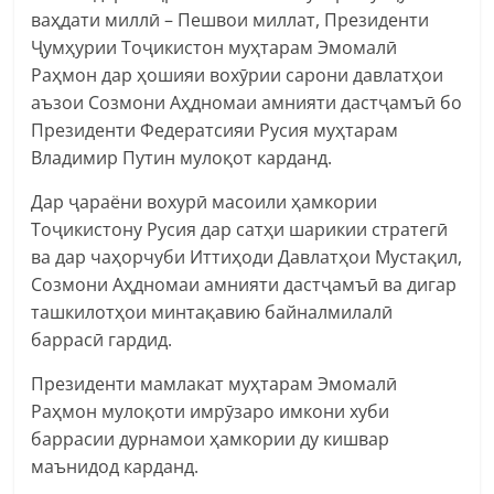
ваҳдати миллӣ – Пешвои миллат, Президенти
Ҷумҳурии Тоҷикистон муҳтарам Эмомалӣ
Раҳмон дар ҳошияи вохӯрии сарони давлатҳои
аъзои Созмони Аҳдномаи амнияти дастҷамъӣ бо
Президенти Федератсияи Русия муҳтарам
Владимир Путин мулоқот карданд.
Дар ҷараёни вохурӣ масоили ҳамкории
Тоҷикистону Русия дар сатҳи шарикии стратегӣ
ва дар чаҳорчуби Иттиҳоди Давлатҳои Мустақил,
Созмони Аҳдномаи амнияти дастҷамъӣ ва дигар
ташкилотҳои минтақавию байналмилалӣ
баррасӣ гардид.
Президенти мамлакат муҳтарам Эмомалӣ
Раҳмон мулоқоти имрӯзаро имкони хуби
баррасии дурнамои ҳамкории ду кишвар
маънидод карданд.