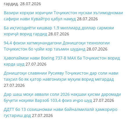
гардид.
28.07.2026
Вазири корҳои хориҷии Тоҷикистон нусхаи эътимодномаи
сафири нави Кувайтро қабул намуд
28.07.2026
Ба иқтисодиёти кишвар 1,9 миллиард доллар сармояи
хориҷӣ ворид гардид
28.07.2026
94,4 фоизи хатмкунандагони Донишгоҳи технологии
Тоҷикистон бо ҷойи кор таъмин шуданд
28.07.2026
Ҳавопаймои нави Boeing 737-8 MAX ба Тоҷикистон ворид
карда шуд
27.07.2026
Донишгоҳи славянии Русияву Тоҷикистон дар соли нави
таҳсил бо як қатор навгониҳои муҳим ворид мегардад
27.07.2026
Дар шаш моҳи аввали соли 2026 нақшаи қисми даромади
буҷети ноҳияи Варзоб 103,4 фоиз иҷро шуд
27.07.2026
ДДТТ бо 13 созишномаи нави байналмилалӣ ҳамкориро
густариш дод
27.07.2026