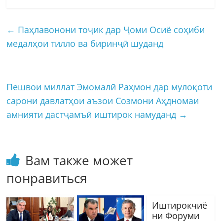
←
Паҳлавонони тоҷик дар Ҷоми Осиё соҳиби
медалҳои тилло ва биринҷӣ шуданд
Пешвои миллат Эмомалӣ Раҳмон дар мулоқоти
сарони давлатҳои аъзои Созмони Аҳдномаи
амнияти дастҷамъӣ иштирок намуданд
→
Вам также может
понравиться
Иштирокчиё
ни Форуми