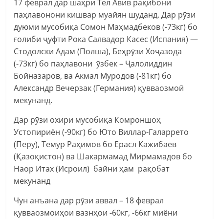
17 феврал дар шаҳри Тел Авив рақибони
паҳлавонони кишвар муайян шуданд. Дар рӯзи
дуюми мусобиқа Сомон Маҳмадбеков (-73кг) бо
ғолиби ҷуфти Рока Салвадор Касес (Испания) —
Стодолски Адам (Полша), Беҳрӯзи Хоҷазода
(-73кг) бо паҳлавони ӯзбек – Ҷалолиддин
Бойназаров, ва Акмал Муродов (-81кг) бо
Александр Вечерзак (Германия) қувваозмоӣ
мекунанд.
Дар рӯзи охири мусобиқа Комроншоҳ
Устопириён (-90кг) бо Юто Виллар-Галаррето
(Перу), Темур Раҳимов бо Ерасл Кажибаев
(Қазоқистон) ва Шакармамад Мирмамадов бо
Наор Итах (Исроил) байни ҳам рақобат
мекунанд
Чун анъана дар рӯзи аввал – 18 феврал
қувваозмоиҳои вазнҳои -60кг, -66кг миёни