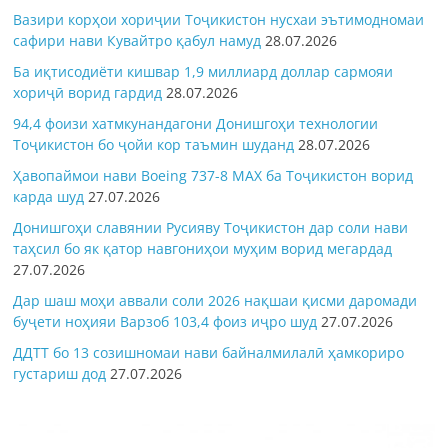
Вазири корҳои хориҷии Тоҷикистон нусхаи эътимодномаи
сафири нави Кувайтро қабул намуд
28.07.2026
Ба иқтисодиёти кишвар 1,9 миллиард доллар сармояи
хориҷӣ ворид гардид
28.07.2026
94,4 фоизи хатмкунандагони Донишгоҳи технологии
Тоҷикистон бо ҷойи кор таъмин шуданд
28.07.2026
Ҳавопаймои нави Boeing 737-8 MAX ба Тоҷикистон ворид
карда шуд
27.07.2026
Донишгоҳи славянии Русияву Тоҷикистон дар соли нави
таҳсил бо як қатор навгониҳои муҳим ворид мегардад
27.07.2026
Дар шаш моҳи аввали соли 2026 нақшаи қисми даромади
буҷети ноҳияи Варзоб 103,4 фоиз иҷро шуд
27.07.2026
ДДТТ бо 13 созишномаи нави байналмилалӣ ҳамкориро
густариш дод
27.07.2026