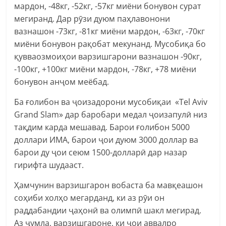
мардон, -48кг, -52кг, -57кг миёни бонувон сурат
мегиранд. Дар рӯзи дуюм паҳлавонони
вазнашон -73кг, -81кг миёни мардон, -63кг, -70кг
миёни бонувон рақобат мекунанд. Мусобиқа бо
қувваозмоиҳои варзишгарони вазнашон -90кг,
-100кг, +100кг миёни мардон, -78кг, +78 миёни
бонувон анҷом меёбад.
Ба ғолибон ва ҷоизадорони мусобиқаи «Tel Aviv
Grand Slam» дар баробари медал ҷоизапулӣ низ
тақдим карда мешавад. Барои ғолибон 5000
доллари ИМА, барои ҷои дуюм 3000 доллар ва
барои ду ҷои сеюм 1500-долларӣ дар назар
гирифта шудааст.
Ҳамчунин варзишгарон вобаста ба мавқеашон
соҳиби холҳо мегарданд, ки аз рӯи он
раддабандии ҷаҳонӣ ва олимпӣ шакл мегирад.
Аз ҷумла, варзишгароне, ки ҷои аввалро