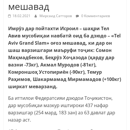
мешавад
18.02.2021
Мирсаид Сатторов
0 Комментариев
Имрӯз
дар пойтахти Исроил – шаҳри Тел
Авив мусобиқаи навбатӣ оид ба дзюдо – «Tel
Aviv Grand Slam» оғоз мешавад, ки дар он
шаш варзишгари маъруфи тоҷик: Сомон
Маҳмадбеков, Беҳрӯз Хоҷазода (ҳарду дар
вазни -73кг), Акмал Муродов (-81кг),
Комроншоҳ Устопириён (-90кг), Темур
Раҳимов, Шакармамад Мирмамадов (+100кг)
ширкат меварзанд.
Ба иттилои Федератсияи дзюдои Тоҷикистон,
дар мусобиқаи мазкур иштироки 437 нафар
варзишгар (254 мард, 183 зан) аз 63 давлат дар
назар аст.