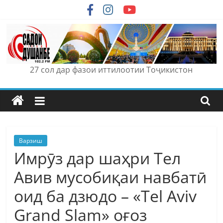
Skip
to
content
27 сол дар фазои иттилоотии Тоҷикистон
Варзиш
Имрӯз дар шаҳри Тел
Авив мусобиқаи навбатӣ
оид ба дзюдо – «Tel Aviv
Grand Slam» оғоз