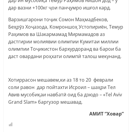
дар ин мусобиқа Темур Раҳимов нишон дод – ӯ
дар вазни +100кг ҷои панҷумро ишғол кард.
Варзишгарони тоҷик Сомон Маҳмадбеков,
Беҳрӯз Хоҷазода, Комроншоҳ Устопириён, Темур
Раҳимов ва Шакармамад Мирмамадов аз
дастгирии молиявии олимпии Кумитаи миллии
олимпии Тоҷикистон бархурдоранд ва барои ба
даст овардани роҳхати олимпӣ талош мекунанд.
Хотиррасон мешавем,ки аз 18 то 20 феврали
соли равон дар пойтахти Исроил – шаҳри Тел
Авив мусобиқаи навбатӣ оид ба дзюдо – «Tel Aviv
Grand Slam» баргузор мешавад.
АМИТ “Ховар”