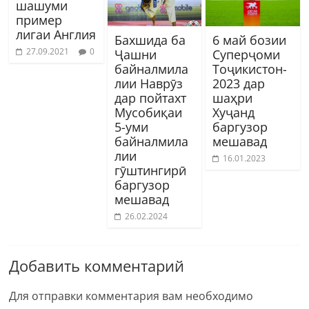
шашуми
пример
лигаи Англия
Бахшида ба
6 май бозии
27.09.2021
0
Ҷашни
Суперҷоми
байналмила
Тоҷикистон-
лии Наврӯз
2023 дар
дар пойтахт
шаҳри
Мусобиқаи
Хуҷанд
5-уми
баргузор
байналмила
мешавад
лии
16.01.2023
гӯштингирӣ
баргузор
мешавад
26.02.2024
Добавить комментарий
Для отправки комментария вам необходимо