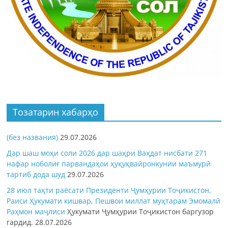
Тозатарин хабарҳо
(без названия)
29.07.2026
Дар шаш моҳи соли 2026 дар шаҳри Ваҳдат нисбати 271
нафар ноболиғ парвандаҳои ҳуқуқвайронкунии маъмурӣ
тартиб дода шуд
29.07.2026
28 июл таҳти раёсати Президенти Ҷумҳурии Тоҷикистон,
Раиси Ҳукумати кишвар, Пешвои миллат муҳтарам Эмомалӣ
Раҳмон
маҷлиси
Ҳукумати Ҷумҳурии Тоҷикистон баргузор
гардид.
28.07.2026