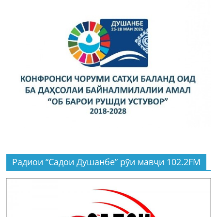
Радиои “Садои Душанбе” рӯи мавҷи 102.2FM