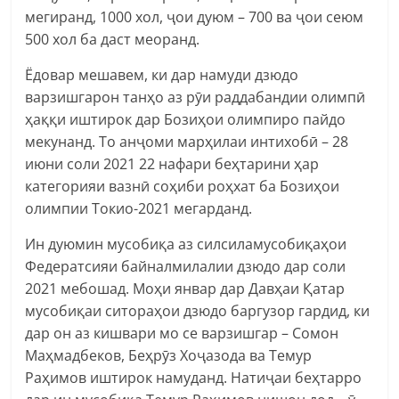
мегиранд, 1000 хол, ҷои дуюм – 700 ва ҷои сеюм
500 хол ба даст меоранд.
Ёдовар мешавем, ки дар намуди дзюдо
варзишгарон танҳо аз рӯи раддабандии олимпӣ
ҳаққи иштирок дар Бозиҳои олимпиро пайдо
мекунанд. То анҷоми марҳилаи интихобӣ – 28
июни соли 2021 22 нафари беҳтарини ҳар
категорияи вазнӣ соҳиби роҳхат ба Бозиҳои
олимпии Токио-2021 мегарданд.
Ин дуюмин мусобиқа аз силсиламусобиқаҳои
Федератсияи байналмилалии дзюдо дар соли
2021 мебошад. Моҳи январ дар Давҳаи Қатар
мусобиқаи ситораҳои дзюдо баргузор гардид, ки
дар он аз кишвари мо се варзишгар – Сомон
Маҳмадбеков, Беҳрӯз Хоҷазода ва Темур
Раҳимов иштирок намуданд. Натиҷаи беҳтарро