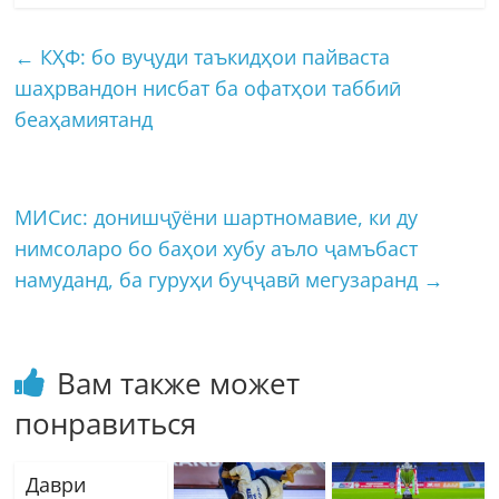
←
КҲФ: бо вуҷуди таъкидҳои пайваста
шаҳрвандон нисбат ба офатҳои таббиӣ
беаҳамиятанд
МИСис: донишҷӯёни шартномавие, ки ду
нимсоларо бо баҳои хубу аъло ҷамъбаст
намуданд, ба гуруҳи буҷҷавӣ мегузаранд
→
Вам также может
понравиться
Даври