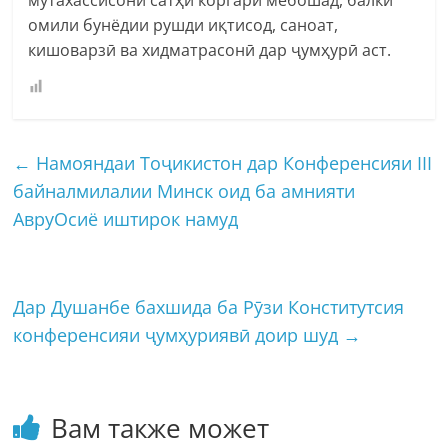
омили бунёдии рушди иқтисод, саноат,
кишоварзӣ ва хидматрасонӣ дар ҷумҳурӣ аст.
←
Намояндаи Тоҷикистон дар Конференсияи III
байналмилалии Минск оид ба амнияти
АвруОсиё иштирок намуд
Дар Душанбе бахшида ба Рӯзи Конститутсия
конференсияи ҷумҳуриявӣ доир шуд
→
Вам также может