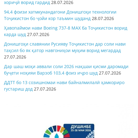
хориҷӣ ворид гардид
28.07.2026
94,4 фоизи хатмкунандагони Донишгоҳи технологии
Тоҷикистон бо ҷойи кор таъмин шуданд
28.07.2026
Ҳавопаймои нави Boeing 737-8 MAX ба Тоҷикистон ворид
карда шуд
27.07.2026
Донишгоҳи славянии Русияву Тоҷикистон дар соли нави
таҳсил бо як қатор навгониҳои муҳим ворид мегардад
27.07.2026
Дар шаш моҳи аввали соли 2026 нақшаи қисми даромади
буҷети ноҳияи Варзоб 103,4 фоиз иҷро шуд
27.07.2026
ДДТТ бо 13 созишномаи нави байналмилалӣ ҳамкориро
густариш дод
27.07.2026