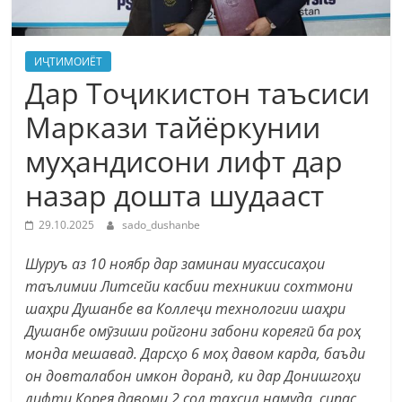
ИҶТИМОИЁТ
Дар Тоҷикистон таъсиси
Маркази тайёркунии
муҳандисони лифт дар
назар дошта шудааст
29.10.2025
sado_dushanbe
Шуруъ аз 10 ноябр дар заминаи муассисаҳои
таълимии Литсейи касбии техникии сохтмони
шаҳри Душанбе ва Коллеҷи технологии шаҳри
Душанбе омӯзиши ройгони забони кореягӣ ба роҳ
монда мешавад. Дарсҳо 6 моҳ давом карда, баъди
он довталабон имкон доранд, ки дар Донишгоҳи
лифти Корея давоми 2 сол таҳсил намуда, сипас