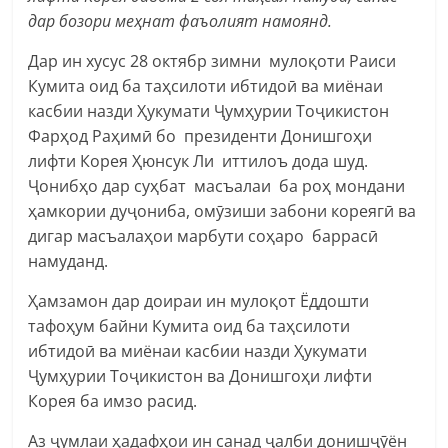
дар бозори меҳнат фаъолият намоянд.
Дар ин хусус 28 октябр зимни мулоқоти Раиси
Кумита оид ба таҳсилоти ибтидоӣ ва миёнаи
касбии назди Ҳукумати Ҷумҳурии Тоҷикистон
Фарҳод Раҳимӣ бо президенти Донишгоҳи
лифти Корея Ҳюнсук Ли иттилоъ дода шуд.
Ҷонибҳо дар суҳбат масъалаи ба роҳ мондани
ҳамкории дуҷониба, омӯзиши забони кореягӣ ва
дигар масъалаҳои марбути соҳаро баррасӣ
намуданд.
Ҳамзамон дар доираи ин мулоқот Ёддошти
тафоҳум байни Кумита оид ба таҳсилоти
ибтидоӣ ва миёнаи касбии назди Ҳукумати
Ҷумҳурии Тоҷикистон ва Донишгоҳи лифти
Корея ба имзо расид.
Аз ҷумлаи ҳадафҳои ин санад ҷалби донишҷӯён