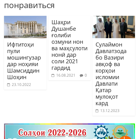
понравиться
Шаҳри
Душанбе
ғолиби
озмуни нон
Ифтитоҳи
Сулаймон
ва маҳсулоти
пули
Давлатзода
нонӣ дар
мошингузар
бо Вазири
соли 2021
дар ноҳияи
авқоф ва
гардид
Шамсиддин
корҳои
16.08.2021
0
Шоҳин
исломии
Давлати
23.10.2022
Қатар
мулоқот
кард
13.12.2023