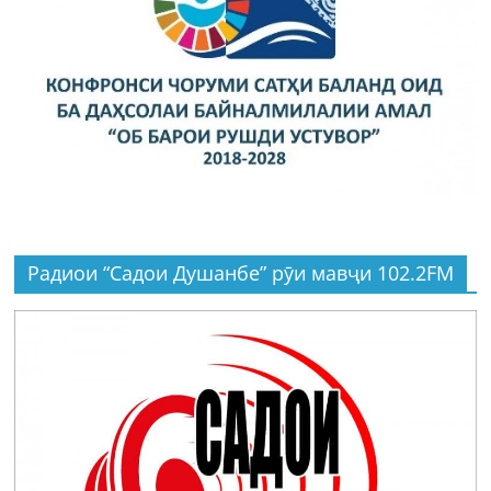
Радиои “Садои Душанбе” рӯи мавҷи 102.2FM