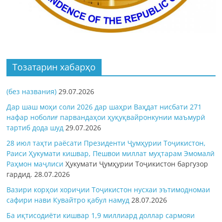
Тозатарин хабарҳо
(без названия)
29.07.2026
Дар шаш моҳи соли 2026 дар шаҳри Ваҳдат нисбати 271
нафар ноболиғ парвандаҳои ҳуқуқвайронкунии маъмурӣ
тартиб дода шуд
29.07.2026
28 июл таҳти раёсати Президенти Ҷумҳурии Тоҷикистон,
Раиси Ҳукумати кишвар, Пешвои миллат муҳтарам Эмомалӣ
Раҳмон
маҷлиси
Ҳукумати Ҷумҳурии Тоҷикистон баргузор
гардид.
28.07.2026
Вазири корҳои хориҷии Тоҷикистон нусхаи эътимодномаи
сафири нави Кувайтро қабул намуд
28.07.2026
Ба иқтисодиёти кишвар 1,9 миллиард доллар сармояи