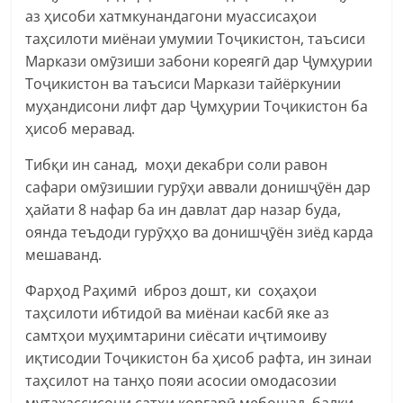
аз ҳисоби хатмкунандагони муассисаҳои
таҳсилоти миёнаи умумии Тоҷикистон, таъсиси
Маркази омӯзиши забони кореягӣ дар Ҷумҳурии
Тоҷикистон ва таъсиси Маркази тайёркунии
муҳандисони лифт дар Ҷумҳурии Тоҷикистон ба
ҳисоб меравад.
Тибқи ин санад, моҳи декабри соли равон
сафари омӯзишии гурӯҳи аввали донишҷӯён дар
ҳайати 8 нафар ба ин давлат дар назар буда,
оянда теъдоди гурӯҳҳо ва донишҷӯён зиёд карда
мешаванд.
Фарҳод Раҳимӣ иброз дошт, ки соҳаҳои
таҳсилоти ибтидоӣ ва миёнаи касбӣ яке аз
самтҳои муҳимтарини сиёсати иҷтимоиву
иқтисодии Тоҷикистон ба ҳисоб рафта, ин зинаи
таҳсилот на танҳо пояи асосии омодасозии
мутахассисони сатҳи коргарӣ мебошад, балки