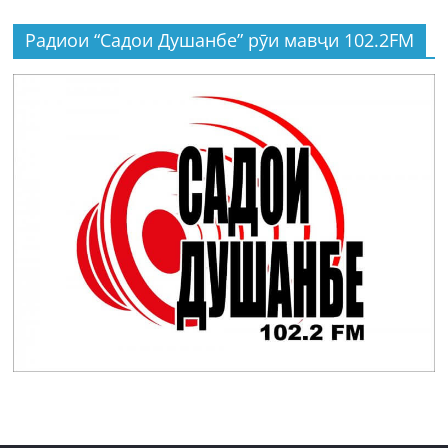
Радиои “Садои Душанбе” рӯи мавҷи 102.2FM