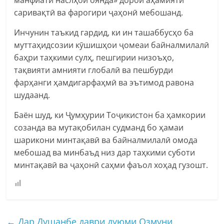
манфиати наслҳои оянда» дорои аҳамияти
саривақтӣ ва фарогири ҷаҳонӣ мебошанд.
Инчунин таъкид гардид, ки ин ташаббусҳо ба
муттаҳидсозии кӯшишҳои ҷомеаи байналмилалӣ
баҳри таҳкими сулҳ, пешгирии низоъҳо,
тақвияти амнияти глобалӣ ва пешбурди
фарҳанги ҳамдигарфаҳмӣ ва эътимод равона
шудаанд.
Баён шуд, ки Ҷумҳурии Тоҷикистон ба ҳамкории
созанда ва мутақобилан судманд бо ҳамаи
шарикони минтақавӣ ва байналмилалӣ омода
мебошад ва минбаъд низ дар таҳкими суботи
минтақавӣ ва ҷаҳонӣ саҳми фаъол хоҳад гузошт.
←
Дар Душанбе даври дуюми Озмуни