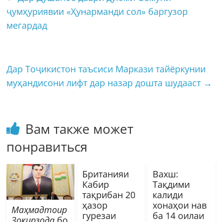
ҷумҳуриявии «Ҳунарманди сол» баргузор
мегардад
Дар Тоҷикистон таъсиси Маркази тайёркунии
муҳандисони лифт дар назар дошта шудааст
→
Вам также может
понравиться
Британияи
Вахш:
Кабир
Тақдими
тақрибан 20
калиди
ҳазор
хонаҳои нав
Маҳмадтоир
гурезаи
ба 14 оилаи
Зокирзода
бо