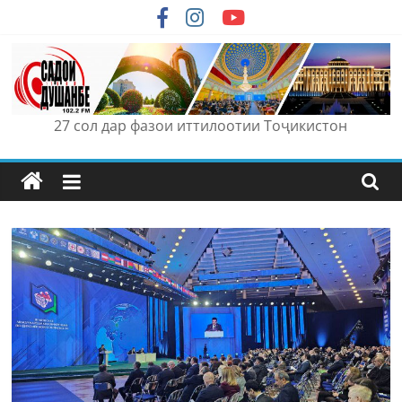
Skip
to
content
27 сол дар фазои иттилоотии Тоҷикистон