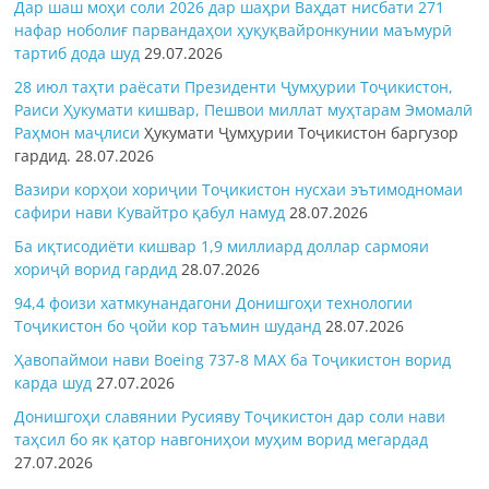
Дар шаш моҳи соли 2026 дар шаҳри Ваҳдат нисбати 271
нафар ноболиғ парвандаҳои ҳуқуқвайронкунии маъмурӣ
тартиб дода шуд
29.07.2026
28 июл таҳти раёсати Президенти Ҷумҳурии Тоҷикистон,
Раиси Ҳукумати кишвар, Пешвои миллат муҳтарам Эмомалӣ
Раҳмон
маҷлиси
Ҳукумати Ҷумҳурии Тоҷикистон баргузор
гардид.
28.07.2026
Вазири корҳои хориҷии Тоҷикистон нусхаи эътимодномаи
сафири нави Кувайтро қабул намуд
28.07.2026
Ба иқтисодиёти кишвар 1,9 миллиард доллар сармояи
хориҷӣ ворид гардид
28.07.2026
94,4 фоизи хатмкунандагони Донишгоҳи технологии
Тоҷикистон бо ҷойи кор таъмин шуданд
28.07.2026
Ҳавопаймои нави Boeing 737-8 MAX ба Тоҷикистон ворид
карда шуд
27.07.2026
Донишгоҳи славянии Русияву Тоҷикистон дар соли нави
таҳсил бо як қатор навгониҳои муҳим ворид мегардад
27.07.2026