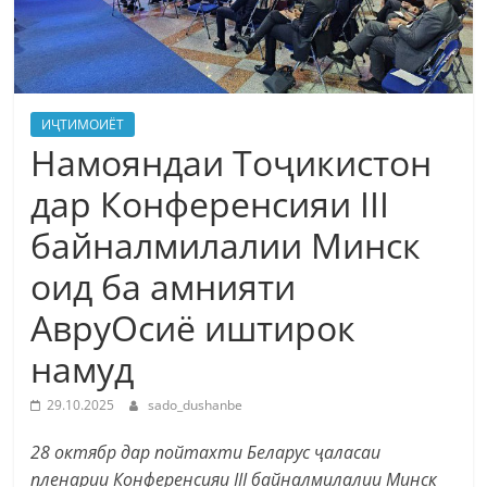
ИҶТИМОИЁТ
Намояндаи Тоҷикистон
дар Конференсияи III
байналмилалии Минск
оид ба амнияти
АвруОсиё иштирок
намуд
29.10.2025
sado_dushanbe
28 октябр дар пойтахти Беларус ҷаласаи
пленарии Конференсияи III байналмилалии Минск