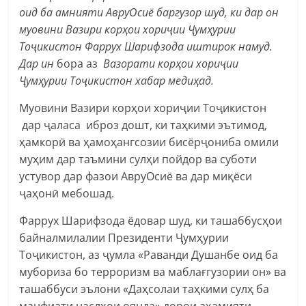
оид ба амнияти АвруОсиё баргузор шуд, ки дар он
муовини Вазири корҳои хориҷии Ҷумҳурии
Тоҷикистон Фаррух Шарифзода иштирок намуд.
Дар ин
бора аз
Вазорати корҳои хориҷии
Ҷумҳурии Тоҷикистон хабар медиҳад.
Муовини Вазири корҳои хориҷии Тоҷикистон
дар ҷаласа иброз дошт, ки таҳкими эътимод,
ҳамкорӣ ва ҳамоҳангсозии бисёрҷониба омили
муҳим дар таъмини сулҳи пойдор ва суботи
устувор дар фазои АвруОсиё ва дар миқёси
ҷаҳонӣ мебошад.
Фаррух Шарифзода ёдовар шуд, ки ташаббусҳои
байналмилалии Президенти Ҷумҳурии
Тоҷикистон, аз ҷумла «Раванди Душанбе оид ба
мубориза бо терроризм ва маблағгузории он» ва
ташаббуси эълони «Даҳсолаи таҳкими сулҳ ба