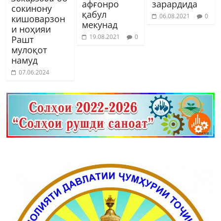
афғонро
зарардида
сокинону
қабул
06.08.2021
0
кишоварзон
мекунад
и ноҳияи
19.08.2021
0
Рашт
мулоқот
намуд
07.06.2024