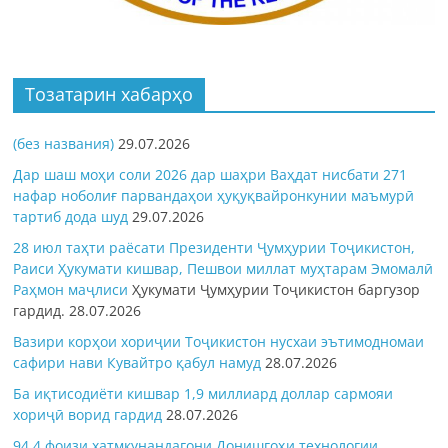
Тозатарин хабарҳо
(без названия)
29.07.2026
Дар шаш моҳи соли 2026 дар шаҳри Ваҳдат нисбати 271
нафар ноболиғ парвандаҳои ҳуқуқвайронкунии маъмурӣ
тартиб дода шуд
29.07.2026
28 июл таҳти раёсати Президенти Ҷумҳурии Тоҷикистон,
Раиси Ҳукумати кишвар, Пешвои миллат муҳтарам Эмомалӣ
Раҳмон
маҷлиси
Ҳукумати Ҷумҳурии Тоҷикистон баргузор
гардид.
28.07.2026
Вазири корҳои хориҷии Тоҷикистон нусхаи эътимодномаи
сафири нави Кувайтро қабул намуд
28.07.2026
Ба иқтисодиёти кишвар 1,9 миллиард доллар сармояи
хориҷӣ ворид гардид
28.07.2026
94,4 фоизи хатмкунандагони Донишгоҳи технологии