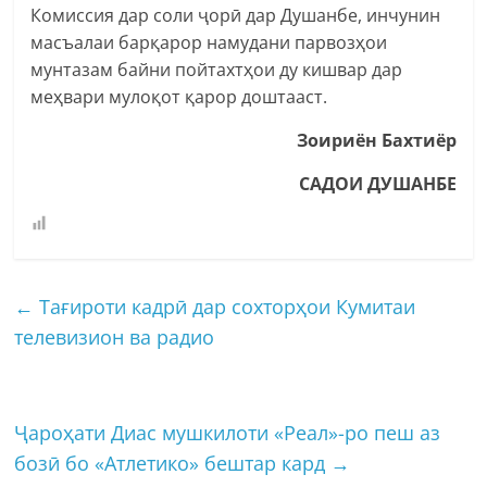
Комиссия дар соли ҷорӣ дар Душанбе, инчунин
масъалаи барқарор намудани парвозҳои
мунтазам байни пойтахтҳои ду кишвар дар
меҳвари мулоқот қарор доштааст.
Зоириён Бахтиёр
САДОИ ДУШАНБЕ
←
Тағироти кадрӣ дар сохторҳои Кумитаи
телевизион ва радио
Ҷароҳати Диас мушкилоти «Реал»-ро пеш аз
бозӣ бо «Атлетико» бештар кард
→