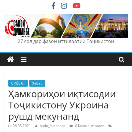
Skip
to
content
27 сол дар фазои иттилоотии Тоҷикистон
СИЁСАТ
Хабар
Ҳамкориҳои иқтисодии
Тоҷикистону Укроина
рушд мекунанд
06.03.2021
sado_dushanbe
0 Комментариев