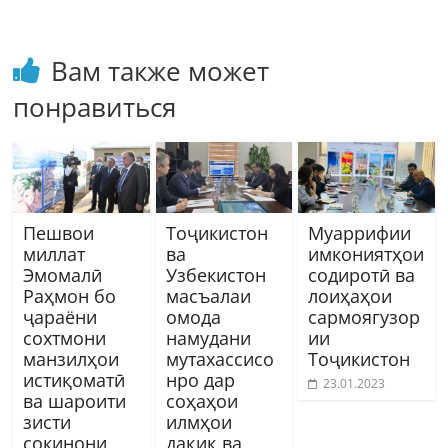
Вам также может
понравиться
Пешвои
Тоҷикистон
Муаррифии
миллат
ва
имкониятҳои
Эмомалӣ
Узбекистон
содиротӣ ва
Раҳмон бо
масъалаи
лоиҳаҳои
ҷараёни
омода
сармоягузор
сохтмони
намудани
ии
манзилҳои
мутахассисо
Тоҷикистон
истиқоматӣ
нро дар
23.01.2023
ва шароити
соҳаҳои
зисти
илмҳои
сокинони
дақиқ ва