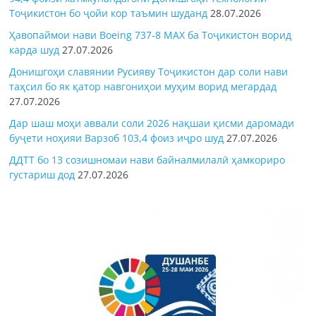
Тоҷикистон бо ҷойи кор таъмин шуданд
28.07.2026
Ҳавопаймои нави Boeing 737-8 MAX ба Тоҷикистон ворид
карда шуд
27.07.2026
Донишгоҳи славянии Русияву Тоҷикистон дар соли нави
таҳсил бо як қатор навгониҳои муҳим ворид мегардад
27.07.2026
Дар шаш моҳи аввали соли 2026 нақшаи қисми даромади
буҷети ноҳияи Варзоб 103,4 фоиз иҷро шуд
27.07.2026
ДДТТ бо 13 созишномаи нави байналмилалӣ ҳамкориро
густариш дод
27.07.2026