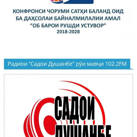
Радиои “Садои Душанбе” рӯи мавҷи 102.2FM