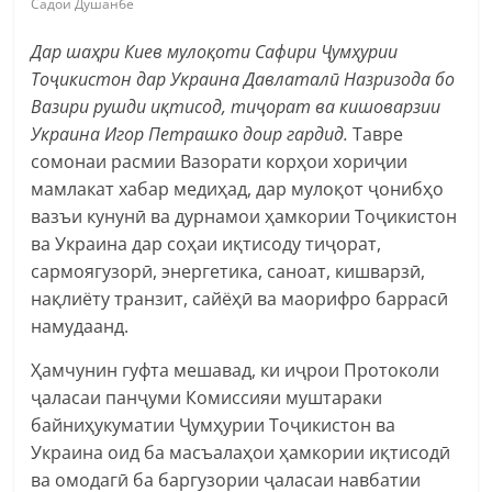
Садои Душанбе
Дар шаҳри Киев муло
қ
оти
Сафири
Ҷумҳурии
То
ҷ
ик
истон дар Украина Давлатал
ӣ
Назризода
бо
Вазири
рушди
и
қ
тисод
,
ти
ҷ
орат
ва
кишоварзии
Украина
Игор
Петрашко
доир
гардид
.
Тавре
сомонаи расмии Вазорати корҳои хориҷии
мамлакат хабар медиҳад, дар мулоқот ҷонибҳо
вазъи кунунӣ ва дурнамои ҳамкории Тоҷикистон
ва Украина дар соҳаи иқтисоду тиҷорат,
сармоягузорӣ, энергетика, саноат, кишварзӣ,
нақлиёту транзит, сайёҳӣ ва маорифро баррасӣ
намудаанд.
Ҳамчунин гуфта мешавад, ки иҷрои Протоколи
ҷаласаи панҷуми Комиссияи муштараки
байниҳукуматии Ҷумҳурии Тоҷикистон ва
Украина оид ба масъалаҳои ҳамкории иқтисодӣ
ва омодагӣ ба баргузории ҷаласаи навбатии