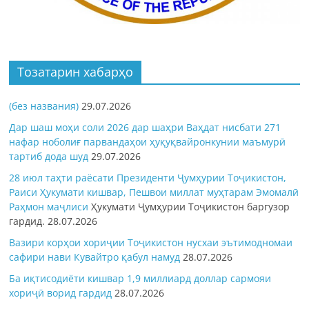
Тозатарин хабарҳо
(без названия)
29.07.2026
Дар шаш моҳи соли 2026 дар шаҳри Ваҳдат нисбати 271
нафар ноболиғ парвандаҳои ҳуқуқвайронкунии маъмурӣ
тартиб дода шуд
29.07.2026
28 июл таҳти раёсати Президенти Ҷумҳурии Тоҷикистон,
Раиси Ҳукумати кишвар, Пешвои миллат муҳтарам Эмомалӣ
Раҳмон
маҷлиси
Ҳукумати Ҷумҳурии Тоҷикистон баргузор
гардид.
28.07.2026
Вазири корҳои хориҷии Тоҷикистон нусхаи эътимодномаи
сафири нави Кувайтро қабул намуд
28.07.2026
Ба иқтисодиёти кишвар 1,9 миллиард доллар сармояи
хориҷӣ ворид гардид
28.07.2026