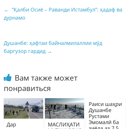
←
“Қалби Осиё – Раванди Истамбул”: ҳадаф ва
дурнамо
Душанбе: ҳафтаи байналмилаллии мӯд
баргузор гардид
→
Вам также может
понравиться
Раиси шаҳри
Душанбе
Рустами
Эмомалӣ ба
Дар
МАСЛИҲАТИ
зиёда аз 7,5