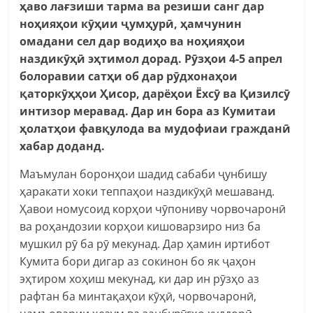
ҳаво лағзиши тарма ва резиши санг дар
ноҳияҳои кӯҳии ҷумҳурӣ, ҳамчунин
омадани сел дар водиҳо ва ноҳияҳои
наздикӯҳӣ эҳтимол дорад. Рӯзҳои 4-5 апрел
болоравии сатҳи об дар рӯдхонаҳои
қаторкӯҳҳои Ҳисор, дарёҳои Ёхсӯ ва Қизилсӯ
интизор меравад. Дар ин бора аз Кумитаи
ҳолатҳои фавқулода ва мудофиаи граждан
ӣ
хабар доданд.
Маъмулан боронҳои шадид сабаби ҷунбишу
ҳаракати хоки теппаҳои наздикӯҳӣ мешаванд.
Ҳавои номусоид корҳои чӯпониву чорвочаронӣ
ва роҳандозии корҳои кишоварзиро низ ба
мушкил рӯ ба рӯ мекунад. Дар ҳамин иртибот
Кумита бори дигар аз сокинон бо як ҷаҳон
эҳтиром хоҳиш мекунад, ки дар ин рӯзҳо аз
рафтан ба минтақаҳои кӯҳӣ, чорвочаронӣ,