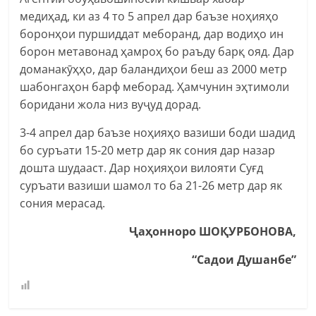
медиҳад, ки аз 4 то 5 апрел дар баъзе ноҳияҳо
боронҳои пуршиддат меборанд, дар водиҳо ин
борон метавонад ҳамроҳ бо раъду барқ ояд. Дар
доманакӯҳҳо, дар баландиҳои беш аз 2000 метр
шабонгаҳон барф меборад. Ҳамчунин эҳтимоли
боридани жола низ вуҷуд дорад.
3-4 апрел дар баъзе ноҳияҳо вазиши боди шадид
бо суръати 15-20 метр дар як сония дар назар
дошта шудааст. Дар ноҳияҳои вилояти Суғд
суръати вазиши шамол то ба 21-26 метр дар як
сония мерасад.
Ҷаҳонноро
ШО
Қ
УРБОНОВА
,
“Садои Душанбе”