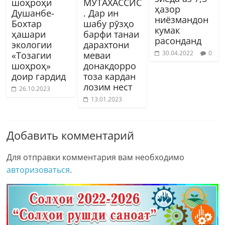
шоҳроҳи
МУТАХАССИС
ҳазор
Душанбе-
. Дар ин
ниёзмандон
Бохтар
шабу рӯзҳо
кумак
ҳашари
барфи танаи
расонданд
экологии
дарахтони
30.04.2022
0
«Тозагии
меваи
шоҳроҳ»
донакдорро
доир гардид
тоза кардан
лозим нест
26.10.2023
13.01.2023
Добавить комментарий
Для отправки комментария вам необходимо
авторизоваться
.