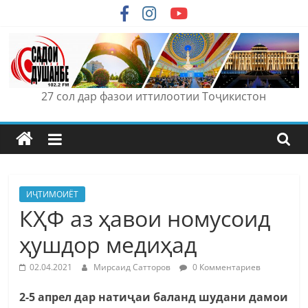
Skip
to
content
27 сол дар фазои иттилоотии Тоҷикистон
ИҶТИМОИЁТ
КҲФ аз ҳавои номусоид
ҳушдор медиҳад
02.04.2021
Мирсаид Сатторов
0 Комментариев
2-5 апрел дар натиҷаи баланд шудани дамои