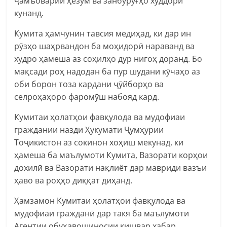
ҷамъоварии ҳезум ва занбурӯғҳо худдорӣ
кунанд.
Кумита ҳамчунин тавсия медиҳад, ки дар ин
рӯзҳо шаҳрвандон ба моҳидорӣ нараванд ва
худро ҳамеша аз соҳилҳо дур нигоҳ доранд. Бо
мақсади роҳ надодан ба пур шудани кӯчаҳо аз
оби борон тоза кардани ҷӯйборҳо ва
селроҳаҳоро фаромӯш набояд кард.
Кумитаи ҳолатҳои фавқулода ва мудофиаи
граждании назди Ҳукумати Ҷумҳурии
Тоҷикистон аз сокинон хоҳиш мекунад, ки
ҳамеша ба маълумоти Кумита, Вазорати корҳои
дохилӣ ва Вазорати нақлиёт дар мавриди вазъи
ҳаво ва роҳҳо диққат диҳанд.
Ҳамзамон Кумитаи ҳолатҳои фавқулода ва
мудофиаи гражданӣ дар такя ба маълумоти
Агентии обуҳавошиносии кишвар хабар