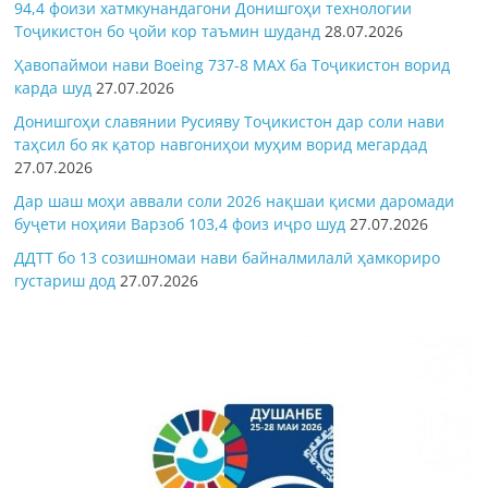
94,4 фоизи хатмкунандагони Донишгоҳи технологии
Тоҷикистон бо ҷойи кор таъмин шуданд
28.07.2026
Ҳавопаймои нави Boeing 737-8 MAX ба Тоҷикистон ворид
карда шуд
27.07.2026
Донишгоҳи славянии Русияву Тоҷикистон дар соли нави
таҳсил бо як қатор навгониҳои муҳим ворид мегардад
27.07.2026
Дар шаш моҳи аввали соли 2026 нақшаи қисми даромади
буҷети ноҳияи Варзоб 103,4 фоиз иҷро шуд
27.07.2026
ДДТТ бо 13 созишномаи нави байналмилалӣ ҳамкориро
густариш дод
27.07.2026