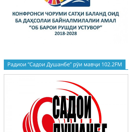
Радиои “Садои Душанбе” рӯи мавҷи 102.2FM