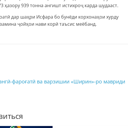
3 ҳазору 939 тонна ангишт истихроҷ карда шудааст.
оатӣ дар шаҳри Исфара бо бунёди корхонаҳои хурду
н замина ҷойҳои нави корӣ таъсис меёбанд.
ангӣ-фароғатӣ ва варзишии «Ширин»-ро мавриди
виться