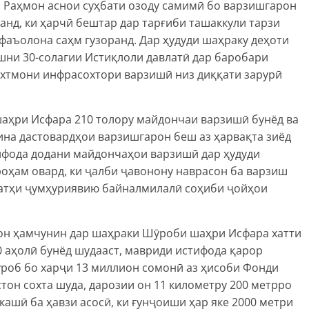
 Раҳмон аснои суҳбати озоду самимӣ бо варзишгарон
анд, ки ҳарчӣ бештар дар тарғиби ташаккули тарзи
фаъолона саҳм гузоранд. Дар ҳудуди шаҳраку деҳоти
шни 30-солагии Истиқлоли давлатӣ дар баробари
охтмони инфрасохтори варзишӣ низ диққати зарурӣ
аҳри Исфара 210 толору майдончаи варзишӣ бунëд ва
мина дастовардҳои варзишгарон беш аз ҳарвақта зиёд
тифода додани майдончаҳои варзишӣ дар ҳудуди
оҳам овард, ки ҷалби ҷавонону наврасон ба варзиш
сатҳи ҷумҳуриявию байналмилалӣ соҳиби ҷойҳои
н ҳамчунин дар шаҳраки Шӯроби шаҳри Исфара хатти
 аҳолӣ бунёд шудааст, мавриди истифода қарор
ӯроб бо харҷи 13 миллион сомонӣ аз ҳисоби Фонди
он сохта шуда, дарозии он 11 километру 200 метрро
кашӣ ба ҳавзи асосӣ, ки ғунҷоиши ҳар яке 2000 метри