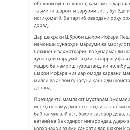
ободонӣ вусъат дошта, ҳамзамон дар ша
таъмини шароити зарурии зист, бунёди 
истиқоматӣ, ба тартиб овардани роҳу р
дорад.
Дар шаҳраки Шӯроби шаҳри Исфара Пеш
намоиши ҳунарҳои мардумӣ ва маҳсулоти
Сокинони заҳматқарин ва ҳунарманди ша
ҳунарҳои мардумӣ саҳми назаррасу фаъо
хешро ба намоиш гузоштанд, ки ҷолибу д
шаҳри Исфара низ дар омода кардани мав
миллӣ ва анвои гуногуни қаннодӣ шоистаи
доранд.
Президенти мамлакат муҳтарам Эмомалӣ
истеҳсолнамудаи корхонаҳои саноатии ш
байналмилалӣ аст, баҳои сазовор дода, 
ватанӣ ва ба содирот нигарондашударо 
корхонаҳои азими саноатӣ дар шаҳри Ис