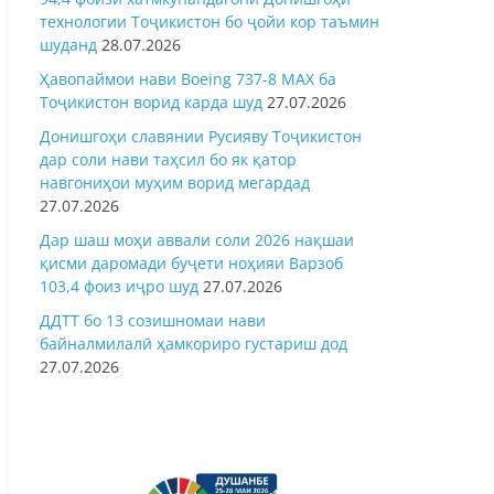
технологии Тоҷикистон бо ҷойи кор таъмин
шуданд
28.07.2026
Ҳавопаймои нави Boeing 737-8 MAX ба
Тоҷикистон ворид карда шуд
27.07.2026
Донишгоҳи славянии Русияву Тоҷикистон
дар соли нави таҳсил бо як қатор
навгониҳои муҳим ворид мегардад
27.07.2026
Дар шаш моҳи аввали соли 2026 нақшаи
қисми даромади буҷети ноҳияи Варзоб
103,4 фоиз иҷро шуд
27.07.2026
ДДТТ бо 13 созишномаи нави
байналмилалӣ ҳамкориро густариш дод
27.07.2026