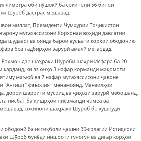
миллиметра оби нӯшокӣ ба сокинони 56 бинои
аки Шӯроб дастрас мешавад.
швои миллат, Президенти Ҷумҳурии Тоҷикистон
гарону мутахассисони Корхонаи воҳиди давлатии
рда шудааст ва оянда барои вусъати корҳои ободонию
фара боз тадбирҳои зарурӣ амалӣ мегардад.
 Раҳмон дар шаҳраки Шӯроби шаҳри Исфара ба 20
 карданд, ки аз онҳо 3 нафар корманди мақомоти
, ятиму маъюб ва 7 нафар мутахассисони ҷавоне
аи “Ангишт” фаъолият менамоянд. Манзилҳои
уда, дорои шароити мусоид ва ҷиҳози зарурӣ мебошанд.
аста нисбат ба қишрҳои ниёзманди ҷомеа ва
 мешавад, сокинони шаҳраки Шӯроб бо хушнудӣ
аи ободонӣ ба истиқболи ҷашни 30-солагии Истиқлоли
аки Шӯроб бунёди иншооти гуногун ва дигар корҳои