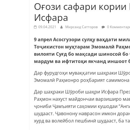
Оғози сафари кории
Исфара
09.04.2021
Мирсаид Сатторов
0 Комментар
9 апрел Асосгузори сулҳу ваҳдати м
Тоҷикистон муҳтарам Эмомалӣ Раҳмо
вилояти Суғд бо мақсади шиносоӣ бо
мардум ва ифтитоҳи якчанд иншоот 
Дар фурудгоҳи муваққатии шаҳраки Шӯр
Эмомалӣ Раҳмонро роҳбарият самимона 
Дар шаҳраки Шӯроби шаҳри Исфара През
Раҳмон нахуст майдончаи варзиширо мав
ҷониби Ҷамъияти саҳомии кушодаи “Ангиш
шудааст. Ҷавонону наврасон имкон дора
хурд ва волейбол пешбинӣ шудааст, ба т