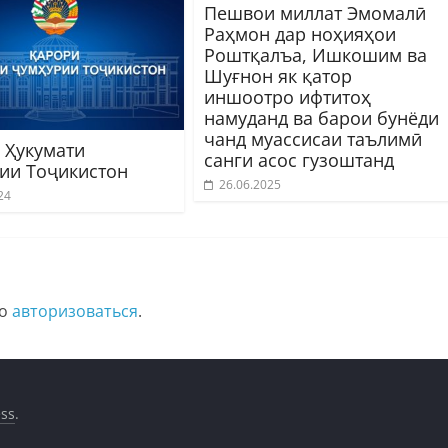
Пешвои миллат Эмомалӣ
Раҳмон дар ноҳияҳои
Роштқалъа, Ишкошим ва
Шуғнон як қатор
иншоотро ифтитоҳ
намуданд ва барои бунёди
чанд муассисаи таълимӣ
 Ҳукумати
санги асос гузоштанд
ии Тоҷикистон
26.06.2025
24
мо
авторизоваться
.
ss
.