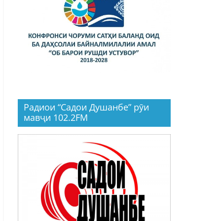
Радиои “Садои Душанбе” рӯи
мавҷи 102.2FM