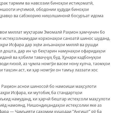
ҳрак тармим ва навсозии биноҳои истиқоматӣ,
иншооти иҷтимоӣ, ободонии ҳудуди биноҳои
оҳравҳо ва сабзкорию ниҳолшинонӣ босуръат идома
вои миллат муҳтарам Эмомалӣ Раҳмон ҳамчунин бо
 истеҳсолнамудаи корхонаҳои саноатӣ шинос шуданд.
ҳри Исфара дар эҳёи анъанаҳои миллӣ ва рушди
л дошта, дар ин ҷо беҳтарин намунаҳои офаридаҳои
иданӣ ва қобили таваҷҷуҳ буд. Ҳунари кадбонуҳои
оди ғизоӣ, аз ҷумла номгӯи васеи нону кулча, таомҳои
 таҳсин аст, ки ҳар номгӯи он тамъу лаззати хос
 Раҳмон аснои шиносоӣ бо намоиши маҳсулоти
аҳри Исфара, ки мутобиқ ба стандартҳои
таъкид намуданд, ки ҳарчӣ бештар истеҳсоли маҳсулоти
зиёд намоянд. Нишондиҳандаҳои истеҳсолии яке аз
фара — Ҷамъияти саҳомии кушодаи “Ангишт” рӯ ба