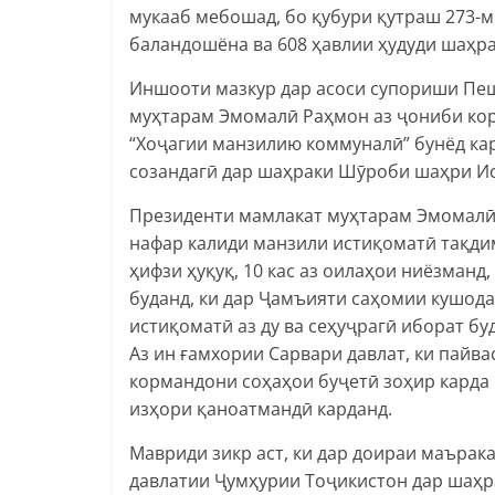
мукааб мебошад, бо қубури қутраш 273-
баландошёна ва 608 ҳавлии ҳудуди шаҳр
Иншооти мазкур дар асоси супориши Пе
муҳтарам Эмомалӣ Раҳмон аз ҷониби кор
“Хоҷагии манзилию коммуналӣ” бунёд ка
созандагӣ дар шаҳраки Шӯроби шаҳри Ис
Президенти мамлакат муҳтарам Эмомалӣ
нафар калиди манзили истиқоматӣ тақдим
ҳифзи ҳуқуқ, 10 кас аз оилаҳои ниёзманд
буданд, ки дар Ҷамъияти саҳомии кушод
истиқоматӣ аз ду ва сеҳуҷрагӣ иборат б
Аз ин ғамхории Сарвари давлат, ки пайв
кормандони соҳаҳои буҷетӣ зоҳир карда
изҳори қаноатмандӣ карданд.
Мавриди зикр аст, ки дар доираи маърак
давлатии Ҷумҳурии Тоҷикистон дар шаҳр