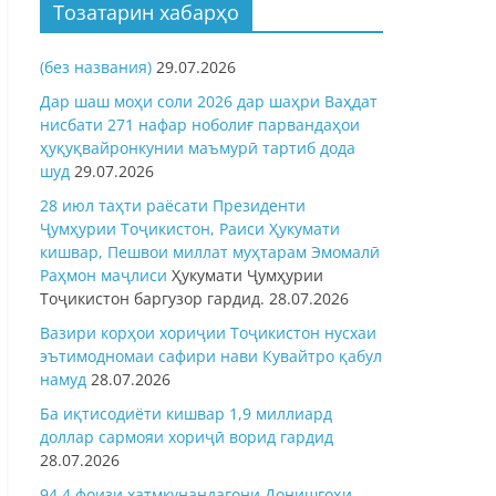
Тозатарин хабарҳо
(без названия)
29.07.2026
Дар шаш моҳи соли 2026 дар шаҳри Ваҳдат
нисбати 271 нафар ноболиғ парвандаҳои
ҳуқуқвайронкунии маъмурӣ тартиб дода
шуд
29.07.2026
28 июл таҳти раёсати Президенти
Ҷумҳурии Тоҷикистон, Раиси Ҳукумати
кишвар, Пешвои миллат муҳтарам Эмомалӣ
Раҳмон
маҷлиси
Ҳукумати Ҷумҳурии
Тоҷикистон баргузор гардид.
28.07.2026
Вазири корҳои хориҷии Тоҷикистон нусхаи
эътимодномаи сафири нави Кувайтро қабул
намуд
28.07.2026
Ба иқтисодиёти кишвар 1,9 миллиард
доллар сармояи хориҷӣ ворид гардид
28.07.2026
94,4 фоизи хатмкунандагони Донишгоҳи