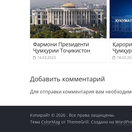
Фармони Президенти
Қарори
Ҷумҳурии Тоҷикистон
Ҷумҳур
16.03.2023
18.02.20
Добавить комментарий
Для отправки комментария вам необходи
Копирайт © 2026
. Все права защищены.
Тема
ColorMag
от ThemeGrill. Создано на
WordPre