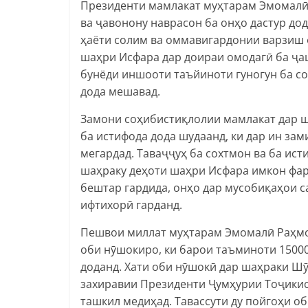
Президенти мамлакат муҳтарам Эмомалӣ
ва ҷавонону наврасон ба онҳо дастур дод
ҳаёти солим ва оммавигардонии варзиш 
шаҳри Исфара дар доираи омодагӣ ба ҷа
бунёди иншооти таъйиноти гуногун ба с
дода мешавад.
Замони соҳибистиқлолии мамлакат дар ш
ба истифода дода шудаанд, ки дар ин за
мегардад. Таваҷҷуҳ ба сохтмон ва ба ис
шаҳраку деҳоти шаҳри Исфара имкон фар
бештар гардида, онҳо дар мусобиқаҳои 
ифтихорӣ гарданд.
Пешвои миллат муҳтарам Эмомалӣ Раҳмо
оби нӯшокиро, ки барои таъминоти 15000
доданд. Хати оби нӯшокӣ дар шаҳраки Ш
захиравии Президенти Ҷумҳурии Тоҷикист
ташкил медиҳад. Тавассути ду пойгоҳи об