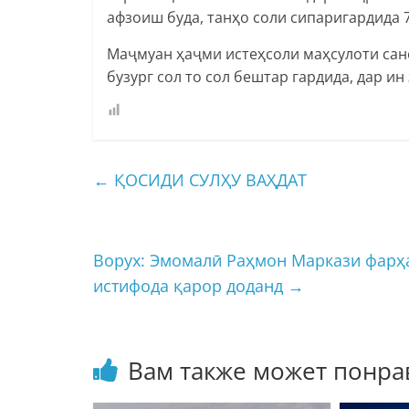
афзоиш буда, танҳо соли сипаригардида 7
Маҷмуан ҳаҷми истеҳсоли маҳсулоти сан
бузург сол то сол бештар гардида, дар и
←
ҚОСИДИ СУЛҲУ ВАҲДАТ
Ворух: Эмомалӣ Раҳмон Маркази фарҳ
истифода қарор доданд
→
Вам также может понра