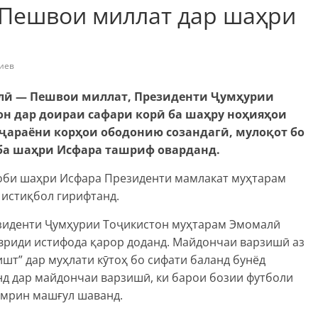
 Пешвои миллат дар шаҳри
иев
иллӣ — Пешвои миллат, Президенти Ҷумҳурии
н дар доираи сафари корӣ ба шаҳру ноҳияҳои
 ҷараёни корҳои ободонию созандагӣ, мулоқот бо
ба шаҳри Исфара ташриф оварданд.
оби шаҳри Исфара Президенти мамлакат муҳтарам
истиқбол гирифтанд.
иденти Ҷумҳурии Тоҷикистон муҳтарам Эмомалӣ
риди истифода қарор доданд. Майдончаи варзишӣ аз
т” дар муҳлати кӯтоҳ бо сифати баланд бунёд
нд дар майдончаи варзишӣ, ки барои бозии футболи
амрин машғул шаванд.