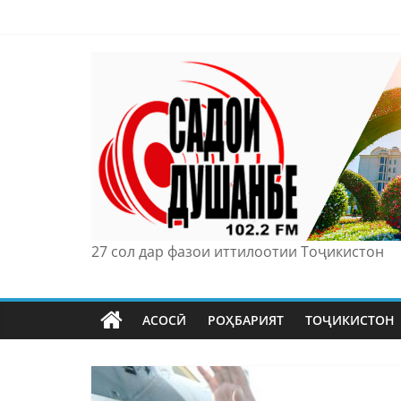
Skip
to
content
27 сол дар фазои иттилоотии Тоҷикистон
АСОСӢ
РОҲБАРИЯТ
ТОҶИКИСТОН