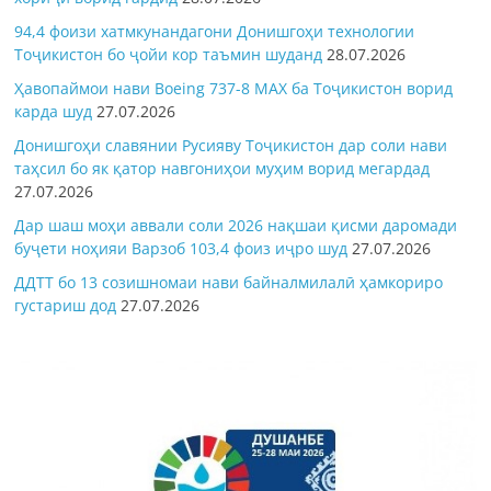
94,4 фоизи хатмкунандагони Донишгоҳи технологии
Тоҷикистон бо ҷойи кор таъмин шуданд
28.07.2026
Ҳавопаймои нави Boeing 737-8 MAX ба Тоҷикистон ворид
карда шуд
27.07.2026
Донишгоҳи славянии Русияву Тоҷикистон дар соли нави
таҳсил бо як қатор навгониҳои муҳим ворид мегардад
27.07.2026
Дар шаш моҳи аввали соли 2026 нақшаи қисми даромади
буҷети ноҳияи Варзоб 103,4 фоиз иҷро шуд
27.07.2026
ДДТТ бо 13 созишномаи нави байналмилалӣ ҳамкориро
густариш дод
27.07.2026