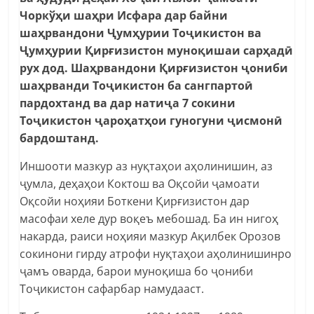
Чоркўҳи шаҳри Исфара дар байни
шаҳрвандони Ҷумҳурии Тоҷикистон ва
Ҷумҳурии Қирғизистон муноқишаи сарҳадӣ
рух дод. Шаҳрвандони Қирғизистон ҷониби
шаҳрванди Тоҷикистон ба сангпартоӣ
пардохтанд ва дар натиҷа 7 сокини
Тоҷикистон ҷароҳатҳои гуногуни ҷисмонӣ
бардоштанд.
Иншооти мазкур аз нуқтаҳои аҳолинишин, аз
ҷумла, деҳаҳои Коктош ва Оқсойи ҷамоати
Оқсойи ноҳияи Боткени Қирғизистон дар
масофаи хеле дур воқеъ мебошад. Ба ин нигоҳ
накарда, раиси ноҳияи мазкур Ақилбек Орозов
сокинони гирду атрофи нуқтаҳои аҳолинишинро
ҷамъ оварда, барои муноқиша бо ҷониби
Тоҷикистон сафарбар намудааст.