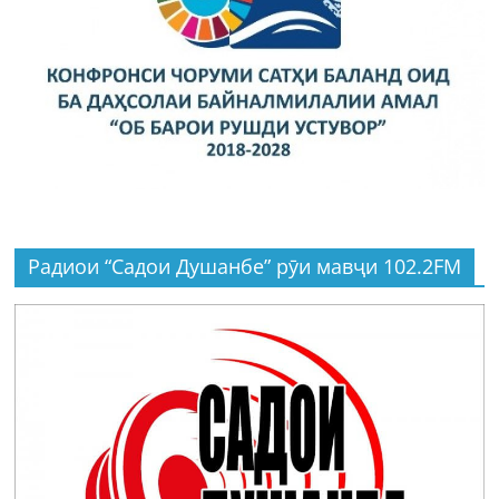
Радиои “Садои Душанбе” рӯи мавҷи 102.2FM