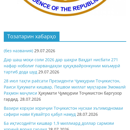
Тозатарин хабарҳо
(без названия)
29.07.2026
Дар шаш моҳи соли 2026 дар шаҳри Ваҳдат нисбати 271
нафар ноболиғ парвандаҳои ҳуқуқвайронкунии маъмурӣ
тартиб дода шуд
29.07.2026
28 июл таҳти раёсати Президенти Ҷумҳурии Тоҷикистон,
Раиси Ҳукумати кишвар, Пешвои миллат муҳтарам Эмомалӣ
Раҳмон
маҷлиси
Ҳукумати Ҷумҳурии Тоҷикистон баргузор
гардид.
28.07.2026
Вазири корҳои хориҷии Тоҷикистон нусхаи эътимодномаи
сафири нави Кувайтро қабул намуд
28.07.2026
Ба иқтисодиёти кишвар 1,9 миллиард доллар сармояи
хориҷӣ ворид гардид
28.07.2026