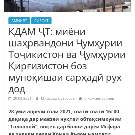
АМНИЯТ
СИЁСАТ
КДАМ ҶТ: миёни
шаҳрвандони Ҷумҳурии
Тоҷикистон ва Ҷумҳурии
Қирғизистон боз
муноқишаи сарҳадӣ рух
дод
29.04.2021
Мирсаид Сатторов
0 Комментариев
28-уми апрели соли 2021, соати соати 16: 00
дақиқа дар мавзеи нуқтаи обтақсимкунии
“Головной”, воқеъ дар болои дарёи Исфара
ва ҳудуди деҳаи Хоҷаи Аълои ҷамоати