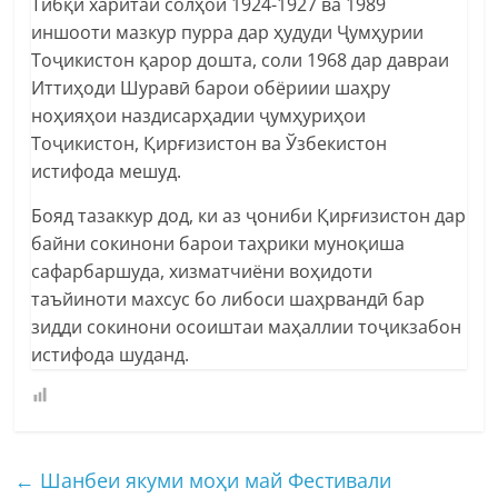
Тибқи харитаи солҳои 1924-1927 ва 1989
иншооти мазкур пурра дар ҳудуди Ҷумҳурии
Тоҷикистон қарор дошта, соли 1968 дар давраи
Иттиҳоди Шуравӣ барои обёриии шаҳру
ноҳияҳои наздисарҳадии ҷумҳуриҳои
Тоҷикистон, Қирғизистон ва Ўзбекистон
истифода мешуд.
Бояд тазаккур дод, ки аз ҷониби Қирғизистон дар
байни сокинони барои таҳрики муноқиша
сафарбаршуда, хизматчиёни воҳидоти
таъйиноти махсус бо либоси шаҳрвандӣ бар
зидди сокинони осоиштаи маҳаллии тоҷикзабон
истифода шуданд.
←
Шанбеи якуми моҳи май Фестивали