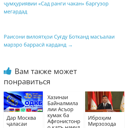
ҷумҳуриявии «Сад ранги чакан» баргузор
мегардад
Раисони вилоятҳои Суғду Ботканд масъалаи
марзро баррасӣ карданд
→
Вам также может
понравиться
Хазинаи
Байналмила
лии Асъор
кумак ба
Дар Москва
Иброҳим
Афғонистонр
ҷаласаи
Мирзозода
о қатъ намуд