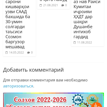
сарони
аз нав Раиси
21.08.2021
0
кишварҳои
Кумитаи
узви СААД
иҷроияи
бахшида ба
ҲХДТ дар
30-умин
шаҳри
солгарди
Душанбе
таъсиси
интихоб
Созмон
гардид
баргузор
11.08.2022
мешавад
14.05.2022
0
Добавить комментарий
Для отправки комментария вам необходимо
авторизоваться
.