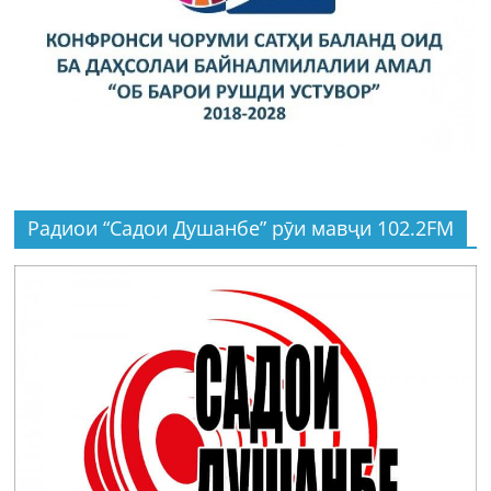
Радиои “Садои Душанбе” рӯи мавҷи 102.2FM