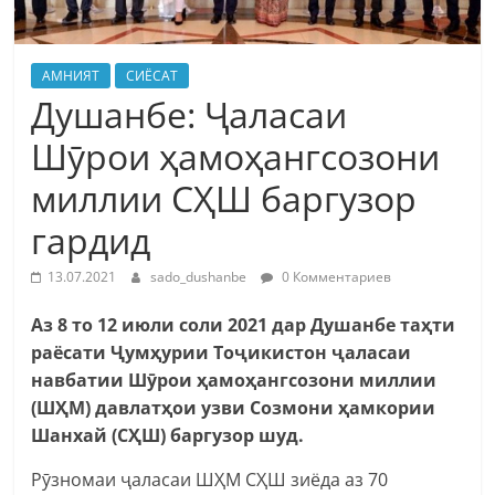
АМНИЯТ
СИЁСАТ
Душанбе: Ҷаласаи
Шӯрои ҳамоҳангсозони
миллии СҲШ баргузор
гардид
13.07.2021
sado_dushanbe
0 Комментариев
Аз 8 то 12 июли соли 2021 дар Душанбе таҳти
раёсати Ҷумҳурии Тоҷикистон ҷаласаи
навбатии Шӯрои ҳамоҳангсозони миллии
(ШҲМ) давлатҳои узви Созмони ҳамкории
Шанхай (СҲШ) баргузор шуд.
Рӯзномаи ҷаласаи ШҲМ СҲШ зиёда аз 70