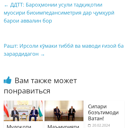
←
ДДТТ: Бароҳмонии усули тадқиқотии
муосири биоимпедансиметрия дар ҷумҳурӣ
барои аввалин бор
Рашт: Ирсоли кӯмаки тиббӣ ва маводи ғизоӣ ба
зарардидагон
→
Вам также может
понравиться
Сипари
боэътимоди
Ватан!
20.02.2024
Мулоқоти
Маъмурияти