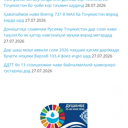
Тоҷикистон бо ҷойи кор таъмин шуданд
28.07.2026
Ҳавопаймои нави Boeing 737-8 MAX ба Тоҷикистон ворид
карда шуд
27.07.2026
Донишгоҳи славянии Русияву Тоҷикистон дар соли нави
таҳсил бо як қатор навгониҳои муҳим ворид мегардад
27.07.2026
Дар шаш моҳи аввали соли 2026 нақшаи қисми даромади
буҷети ноҳияи Варзоб 103,4 фоиз иҷро шуд
27.07.2026
ДДТТ бо 13 созишномаи нави байналмилалӣ ҳамкориро
густариш дод
27.07.2026