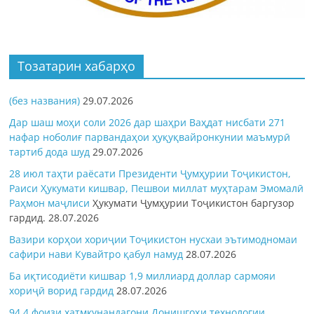
Тозатарин хабарҳо
(без названия)
29.07.2026
Дар шаш моҳи соли 2026 дар шаҳри Ваҳдат нисбати 271
нафар ноболиғ парвандаҳои ҳуқуқвайронкунии маъмурӣ
тартиб дода шуд
29.07.2026
28 июл таҳти раёсати Президенти Ҷумҳурии Тоҷикистон,
Раиси Ҳукумати кишвар, Пешвои миллат муҳтарам Эмомалӣ
Раҳмон
маҷлиси
Ҳукумати Ҷумҳурии Тоҷикистон баргузор
гардид.
28.07.2026
Вазири корҳои хориҷии Тоҷикистон нусхаи эътимодномаи
сафири нави Кувайтро қабул намуд
28.07.2026
Ба иқтисодиёти кишвар 1,9 миллиард доллар сармояи
хориҷӣ ворид гардид
28.07.2026
94,4 фоизи хатмкунандагони Донишгоҳи технологии