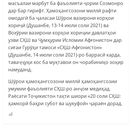
масъалаи марбут ба фаъолияти ҷории Созмонро
дар бар гирифт. Ҳамоҳангсозони миллӣ рафти
омодагӣ ба ҷаласаи Шӯрои вазирони корҳои
хориҷӣ (Душанбе, 13-14 июли соли 2021) ва
Вохӯрии вазирони корҳои хориҷии давлатҳои
узви СҲШ ва Ҷумҳурии Исломии Афғонистон дар
сиғаи Гурӯҳи тамоси «СҲШ-Афғонистон»
(Душанбе, 14 июли соли 2021)-ро баррасӣ карда,
таваҷҷуҳи хос ба муҳтавои он чорабиниҳо зоҳир
намуданд.
Шӯрои ҳамоҳангсозони миллӣ ҳамоҳангсозии
умумии фаъолияти СҲШ-ро анҷом медиҳад.
Раёсати Тоҷикистон таҳти шиори «20 соли СҲШ:
ҳамкорӣ баҳри субот ва шукуфоӣ» ҷараён дорад.