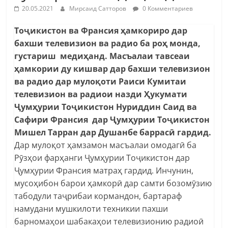
20.05.2021
Мирсаид Сатторов
0 Комментариев
Тоҷикистон ва Франсия ҳамкориро дар
бахши телевизион ва радио ба роҳ монда,
густариш медиҳанд. Масъалаи тавсеаи
ҳамкории ду кишвар дар бахши телевизион
ва радио дар мулоқоти Раиси Кумитаи
телевизион ва радиои назди Ҳукумати
Ҷумҳурии Тоҷикистон Нуриддин Саид ва
Сафири Франсия дар Ҷумҳурии Тоҷикистон
Мишел Тарран дар Душанбе баррасӣ гардид.
Дар мулоқот ҳамзамон масъалаи омодагӣ ба
Рӯзҳои фарҳанги Ҷумҳурии Тоҷикистон дар
Ҷумҳурии Франсия матраҳ гардид. Инчунин,
мусоҳибон барои ҳамкорӣ дар самти бозомӯзию
табодули таҷрибаи кормандон, бартараф
намудани мушкилоти техникии пахши
барномаҳои шабакаҳои телевизионию радиоӣ