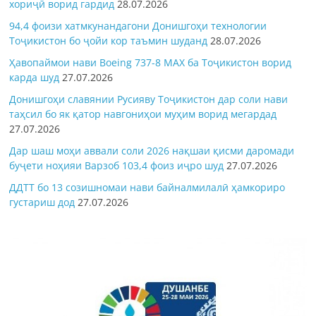
хориҷӣ ворид гардид
28.07.2026
94,4 фоизи хатмкунандагони Донишгоҳи технологии
Тоҷикистон бо ҷойи кор таъмин шуданд
28.07.2026
Ҳавопаймои нави Boeing 737-8 MAX ба Тоҷикистон ворид
карда шуд
27.07.2026
Донишгоҳи славянии Русияву Тоҷикистон дар соли нави
таҳсил бо як қатор навгониҳои муҳим ворид мегардад
27.07.2026
Дар шаш моҳи аввали соли 2026 нақшаи қисми даромади
буҷети ноҳияи Варзоб 103,4 фоиз иҷро шуд
27.07.2026
ДДТТ бо 13 созишномаи нави байналмилалӣ ҳамкориро
густариш дод
27.07.2026