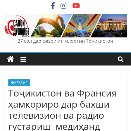
Skip
to
content
27 сол дар фазои иттилоотии Тоҷикистон
ФАРҲАНГ
Тоҷикистон ва Франсия
ҳамкориро дар бахши
телевизион ва радио
густариш медиҳанд