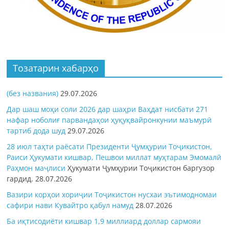
Тозатарин хабарҳо
(без названия)
29.07.2026
Дар шаш моҳи соли 2026 дар шаҳри Ваҳдат нисбати 271
нафар ноболиғ парвандаҳои ҳуқуқвайронкунии маъмурӣ
тартиб дода шуд
29.07.2026
28 июл таҳти раёсати Президенти Ҷумҳурии Тоҷикистон,
Раиси Ҳукумати кишвар, Пешвои миллат муҳтарам Эмомалӣ
Раҳмон
маҷлиси
Ҳукумати Ҷумҳурии Тоҷикистон баргузор
гардид.
28.07.2026
Вазири корҳои хориҷии Тоҷикистон нусхаи эътимодномаи
сафири нави Кувайтро қабул намуд
28.07.2026
Ба иқтисодиёти кишвар 1,9 миллиард доллар сармояи