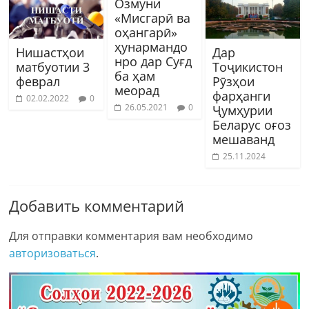
Озмуни
«Мисгарӣ ва
оҳангарӣ»
ҳунармандо
Нишастҳои
Дар
нро дар Суғд
матбуотии 3
Тоҷикистон
ба ҳам
феврал
Рӯзҳои
меорад
фарҳанги
02.02.2022
0
26.05.2021
0
Ҷумҳурии
Беларус оғоз
мешаванд
25.11.2024
Добавить комментарий
Для отправки комментария вам необходимо
авторизоваться
.