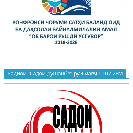
Радиои “Садои Душанбе” рӯи мавҷи 102.2FM