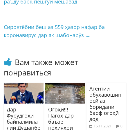
раъду барқ пешгӯӣ мешавад
Сироятёбии беш аз 559 ҳазор нафар ба
коронавирус дар як шабонарӯз
→
Вам также может
понравиться
Агентии
обуҳавошин
осӣ аз
боридани
Дар
Огоҳӣ!!!
барф огоҳӣ
Фурудгоҳи
Пагоҳ дар
дод
байналмила
баъзе
16.11.2021
0
лии Душанбе
ноҳияҳои