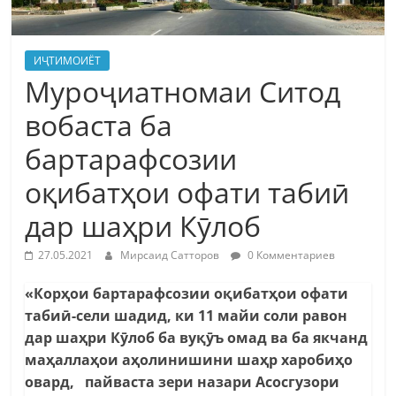
ИҶТИМОИЁТ
Муроҷиатномаи Ситод
вобаста ба
бартарафсозии
оқибатҳои офати табиӣ
дар шаҳри Кӯлоб
27.05.2021
Мирсаид Сатторов
0 Комментариев
«Корҳои бартарафсозии оқибатҳои офати
табиӣ-сели шадид, ки 11 майи соли равон
дар шаҳри Кӯлоб ба вуқӯъ омад ва ба якчанд
маҳаллаҳои аҳолинишини шаҳр харобиҳо
овард, пайваста зери назари Асосгузори