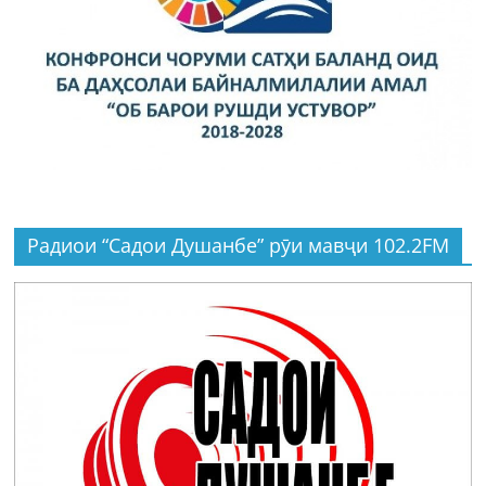
Радиои “Садои Душанбе” рӯи мавҷи 102.2FM