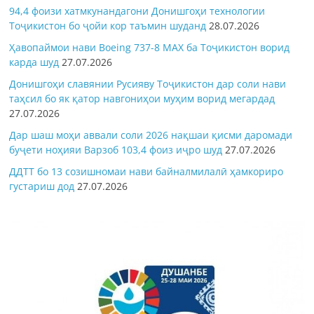
94,4 фоизи хатмкунандагони Донишгоҳи технологии
Тоҷикистон бо ҷойи кор таъмин шуданд
28.07.2026
Ҳавопаймои нави Boeing 737-8 MAX ба Тоҷикистон ворид
карда шуд
27.07.2026
Донишгоҳи славянии Русияву Тоҷикистон дар соли нави
таҳсил бо як қатор навгониҳои муҳим ворид мегардад
27.07.2026
Дар шаш моҳи аввали соли 2026 нақшаи қисми даромади
буҷети ноҳияи Варзоб 103,4 фоиз иҷро шуд
27.07.2026
ДДТТ бо 13 созишномаи нави байналмилалӣ ҳамкориро
густариш дод
27.07.2026