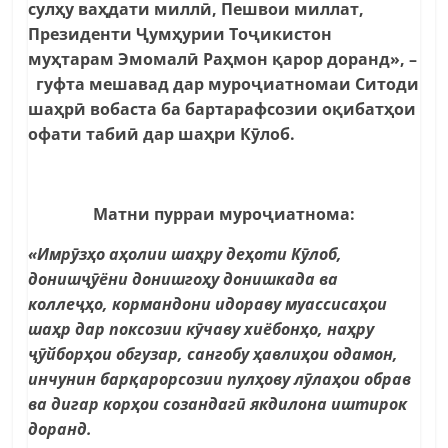
сулҳу ваҳдати миллӣ, Пешвои миллат,
Президенти Ҷумҳурии Тоҷикистон
муҳтарам Эмомалӣ Раҳмон қарор доранд», –
гуфта мешавад дар муроҷиатномаи Ситоди
шаҳрӣ вобаста ба бартарафсозии оқибатҳои
офати табиӣ дар шаҳри Кӯлоб.
Матни пурраи муроҷиатнома:
«Имрӯзҳо аҳолии шаҳру деҳоти Кӯлоб,
донишҷӯёни донишгоҳу донишкада ва
коллеҷҳо, кормандони идораву муассисаҳои
шаҳр дар поксозии кӯчаву хиёбонҳо, наҳру
ҷӯйборҳои обгузар, сангобу ҳавлиҳои одамон,
инчунин барқарорсозии пулҳову лӯлаҳои обрав
ва дигар корҳои созандагӣ якдилона иштирок
доранд.