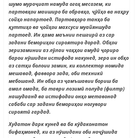
шумо муроҷиат намуда огоҳ месозем, ки
партовҳои маиширо ба обравҳо, ҷӯйҳо ва наҳру
сойҳо напартоед. Партовҳоро танҳо ба
қуттиҳо ва ҷойҳои махсуси муайяншуда
партоед. Ин ҳама маънии пешгирӣ аз сар
задани бемориҳои сироятиро дорад. Обҳои
зеризаминии аз лӯлаи чоҳҳои амудӣ ҷориро
барои нӯшидан истифода накунед, зеро ин обҳо
аз сатҳи болоии замин, ки коллектор номида
мешавад, фаввора зада, оби техникӣ
мебошанд. Ин обҳо аз ҷамъшавии бориш ба
амал омада, ба таври лозимӣ полуда (филтр)
нашудаанд ва истифодаи онҳо метавонад
сабаби сар задани бемориҳои ногувори
сироятӣ гардад.
Худатон дарк кунед ва ба кӯдаконатон
бифаҳмонед, ки аз нӯшидани оби ноҷӯшида