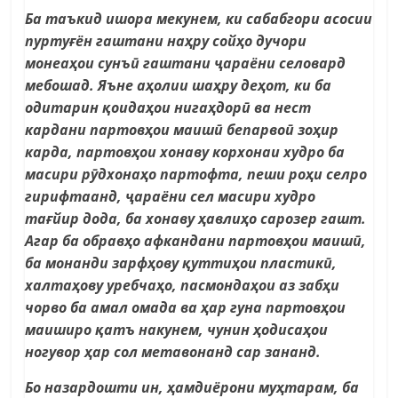
Ба таъкид ишора мекунем, ки сабабгори асосии
пуртуғён гаштани наҳру сойҳо дучори
монеаҳои сунъӣ гаштани ҷараёни селовард
мебошад. Яъне аҳолии шаҳру деҳот, ки ба
одитарин қоидаҳои нигаҳдорӣ ва нест
кардани партовҳои маишӣ бепарвоӣ зоҳир
карда, партовҳои хонаву корхонаи худро ба
масири рӯдхонаҳо партофта, пеши роҳи селро
гирифтаанд, ҷараёни сел масири худро
тағйир дода, ба хонаву ҳавлиҳо сарозер гашт.
Агар ба обравҳо афкандани партовҳои маишӣ,
ба монанди зарфҳову қуттиҳои пластикӣ,
халтаҳову уребчаҳо, пасмондаҳои аз забҳи
чорво ба амал омада ва ҳар гуна партовҳои
маиширо қатъ накунем, чунин ҳодисаҳои
ногувор ҳар сол метавонанд сар зананд.
Бо назардошти ин, ҳамдиёрони муҳтарам, ба