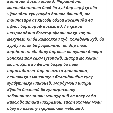
қатъиян даст кашанд. Фарзандони
мактабхонатон бояд бо худ дар зарфҳо оби
ҷӯшондаи хунукшуда дошта бошанд, то
ташнагиро аз ҳисоби обҳои носанҷида ва
ифлос бартараф насозанд. Аз ҳамаи
шаҳрвандони бомаърифати шаҳр хоҳиш
мекунем, ки ба ҳамсояҳои худ, хонадони худ, ба
хурду калон бифаҳмонанд, ки дар тоза
кардани назди дару дарвоза ва пушти девори
хонаҳояшон саҳм гузоранд. Шаҳри мо хонаи
мост. Ҳоло ки фасли баҳор ба поён
нарасидааст, дар пешгоҳи ҳавлиатон,
пештоқҳои манзилҳои баландошёна гулу
гулбуттаҳо шинонед. Мардумони шаҳри
Кӯлоби бостонӣ бо гулпарастиву
зебоишиносиашон машҳуранд ва поку сафо
нигоҳ доштани шаҳрамон, зистгоҳамон мояи
обрӯ ва иззату эҳиромамон мебошад.