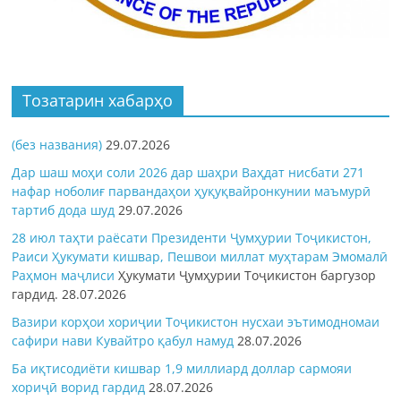
Тозатарин хабарҳо
(без названия)
29.07.2026
Дар шаш моҳи соли 2026 дар шаҳри Ваҳдат нисбати 271
нафар ноболиғ парвандаҳои ҳуқуқвайронкунии маъмурӣ
тартиб дода шуд
29.07.2026
28 июл таҳти раёсати Президенти Ҷумҳурии Тоҷикистон,
Раиси Ҳукумати кишвар, Пешвои миллат муҳтарам Эмомалӣ
Раҳмон
маҷлиси
Ҳукумати Ҷумҳурии Тоҷикистон баргузор
гардид.
28.07.2026
Вазири корҳои хориҷии Тоҷикистон нусхаи эътимодномаи
сафири нави Кувайтро қабул намуд
28.07.2026
Ба иқтисодиёти кишвар 1,9 миллиард доллар сармояи
хориҷӣ ворид гардид
28.07.2026