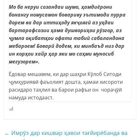
Мо ба неруи созандаи шумо, ҳамдиёрони
бонангу номусамон бовариву эътимоди пурра
дорем ва дар иттиҳоду якҷоягӣ аз уҳдаи
бартарафсозии ҳама душвориҳои рӯзгор, аз
ҷумла оқибатҳои офати табиӣ сабаландона
мебароем! Боварӣ додем, ки минбаъд низ дар
ин корҳои хайр ҳар яки мо саҳми муносиб
мегузорем».
Ёдовар мешавем, ки дар шаҳри Кӯлоб Ситоди
ҷумҳуриявӣ фаъолият дошта, ҳамаи хисороти
расидаро таҳлил ва барои рафъи он чораҷӯӣ
намуда истодааст.
←
Имрӯз дар кишвар ҳавои тағйирёбанда ва