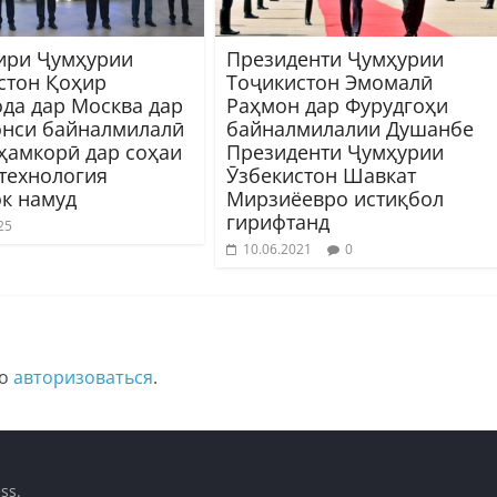
ири Ҷумҳурии
Президенти Ҷумҳурии
стон Қоҳир
Тоҷикистон Эмомалӣ
ода дар Москва дар
Раҳмон дар Фурудгоҳи
нси байналмилалӣ
байналмилалии Душанбе
 ҳамкорӣ дар соҳаи
Президенти Ҷумҳурии
 технология
Ӯзбекистон Шавкат
к намуд
Мирзиёевро истиқбол
гирифтанд
25
10.06.2021
0
мо
авторизоваться
.
ss
.