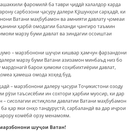
ташаккили фаромилӣ ба таври ҷиддӣ халалдор карда
арону сарбозони ҷасуру далери Қӯшунҳои сарҳадӣ, ки
инони Ватани маҳбубамон ва амнияти давлату ҷомеаи
оҳанини ҳарбӣ омодагии баланди ҷангиро таъмин
имояи марзу буми давлат ва зиндагии осоиштаи
 шумо – марзбонони шуҷои кишвар ҳамчун фарзандони
далери марзу буми Ватани азизамон минбаъд низ бо
у мардонагӣ барои ҳимояи соҳибихтиёрии давлат,
ҷомеа ҳамеша омода хоҳед буд.
ҳадӣ – марзбонони далеру ҷасури Тоҷикистони озоду
ии рӯзи таъсисёбии ин сохтори ҳарбии муосир, ки дар
н – сисолагии истиқлоли давлатии Ватани маҳбубамон
 ба ҳар яки онҳо тандурустӣ, сарбаландӣ ва дар иҷрои
арору комёбӣ орзу менамоям.
 марзбонони шуҷои Ватан!