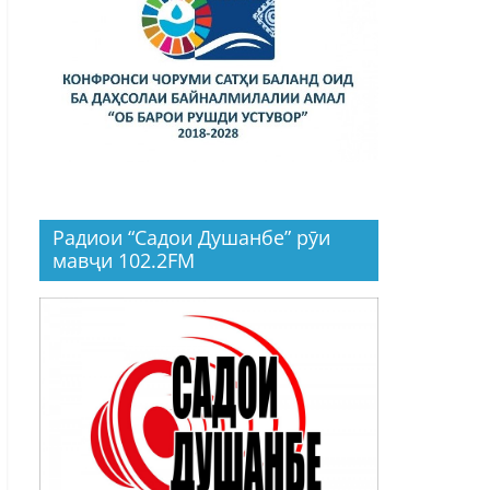
Радиои “Садои Душанбе” рӯи
мавҷи 102.2FM