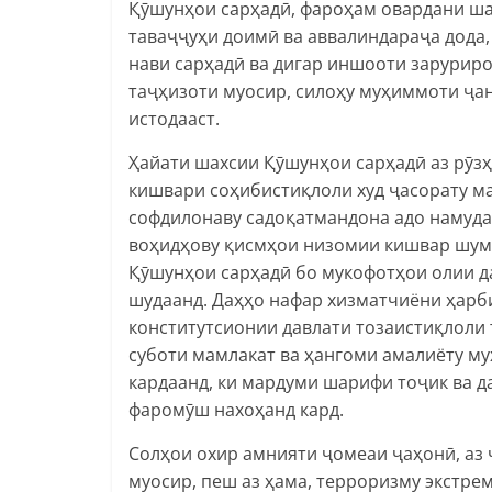
Қӯшунҳои сарҳадӣ, фароҳам овардани ша
таваҷҷуҳи доимӣ ва аввалиндараҷа дода
нави сарҳадӣ ва дигар иншооти заруриро
таҷҳизоти муосир, силоҳу муҳиммоти ҷа
истодааст.
Ҳайати шахсии Қӯшунҳои сарҳадӣ аз рӯз
кишвари соҳибистиқлоли худ ҷасорату м
софдилонаву садоқатмандона адо намуда
воҳидҳову қисмҳои низомии кишвар шумо
Қӯшунҳои сарҳадӣ бо мукофотҳои олии д
шудаанд. Даҳҳо нафар хизматчиёни ҳарб
конститутсионии давлати тозаистиқлоли 
суботи мамлакат ва ҳангоми амалиёту м
кардаанд, ки мардуми шарифи тоҷик ва д
фаромӯш нахоҳанд кард.
Солҳои охир амнияти ҷомеаи ҷаҳонӣ, аз
муосир, пеш аз ҳама, терроризму экстр