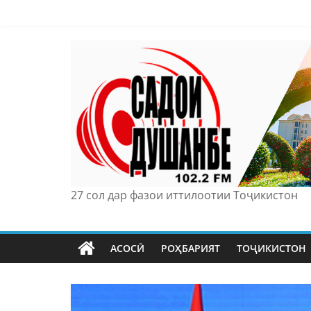
Skip
to
content
27 сол дар фазои иттилоотии Тоҷикистон
АСОСӢ
РОҲБАРИЯТ
ТОҶИКИСТОН