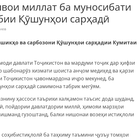
вои миллат ба муносибати
ёбии Қӯшунҳои сарҳадӣ
иев
ршикҳо ва сарбозони Қӯшунҳои сарҳадии Кумитаи
моди давлати Тоҷикистон ва мардуми тоҷик дар ҳифзи
р шабонарӯз хизмати шоиста анҷом медиҳед ва қарзи
қи Тоҷикистон ҷавонмардона иҷро мекунед, ба
унҳои сарҳадӣ самимона табрик мегӯям.
азнину ҳассоси таърихи халқамон таъсис дода шуданд,
тӣ, пойдории давлатдории миллӣ, ҳимояи марзҳои
зишманд гузоштанд, балки нишонаи возеҳи истиқлоли
и соҳибистиқлолӣ ба таҳкиму таъмини ҷузъу томҳои