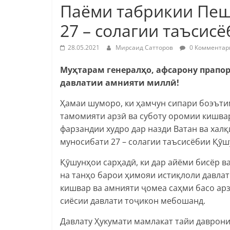
Паёми табрикии Пеш
27 – солагии таъсис
28.05.2021
Мирсаид Сатторов
0 Комментар
Муҳтарам генералҳо, афсарону прапо
давлатии амнияти миллӣ!
Ҳамаи шуморо, ки ҳамчун сипари боэъти
тамомияти арзӣ ва суботу оромии кишва
фарзандии худро дар назди Ватан ва хал
муносибати 27 – солагии таъсисёбии Қӯш
Қӯшунҳои сарҳадӣ, ки дар айёми бисёр в
на танҳо барои ҳимояи истиқлоли давла
кишвар ва амнияти ҷомеа саҳми басо ар
сиёсии давлати тоҷикон мебошанд.
Давлату Ҳукумати мамлакат тайи даврон