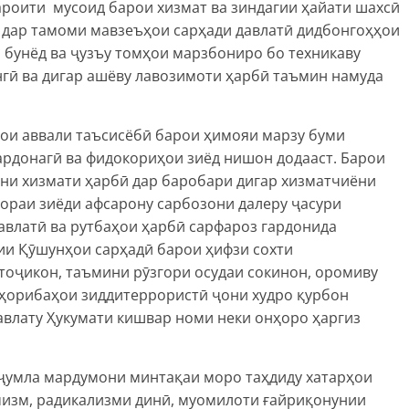
роити мусоид барои хизмат ва зиндагии ҳайати шахсӣ
, дар тамоми мавзеъҳои сарҳади давлатӣ дидбонгоҳҳои
 бунёд ва ҷузъу томҳои марзбониро бо техникаву
нгӣ ва дигар ашёву лавозимоти ҳарбӣ таъмин намуда
ҳои аввали таъсисёбӣ барои ҳимояи марзу буми
ардонагӣ ва фидокориҳои зиёд нишон додааст. Барои
ни хизмати ҳарбӣ дар баробари дигар хизматчиёни
раи зиёди афсарону сарбозони далеру ҷасури
авлатӣ ва рутбаҳои ҳарбӣ сарфароз гардонида
ии Қӯшунҳои сарҳадӣ барои ҳифзи сохти
тоҷикон, таъмини рӯзгори осудаи сокинон, оромиву
уҳорибаҳои зиддитеррористӣ ҷони худро қурбон
авлату Ҳукумати кишвар номи неки онҳоро ҳаргиз
 ҷумла мардумони минтақаи моро таҳдиду хатарҳои
емизм, радикализми динӣ, муомилоти ғайриқонунии