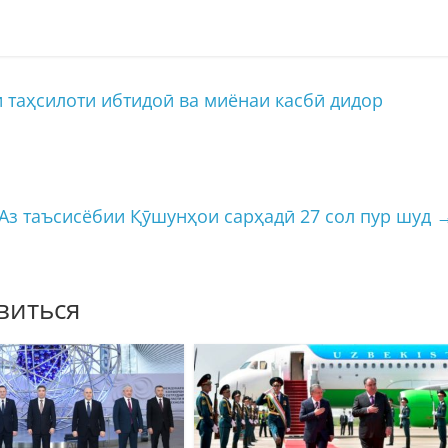
 таҳсилоти ибтидоӣ ва миёнаи касбӣ дидор
Аз таъсисёбии Қӯшунҳои сарҳадӣ 27 сол пур шуд
виться