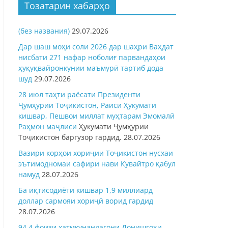
Тозатарин хабарҳо
(без названия)
29.07.2026
Дар шаш моҳи соли 2026 дар шаҳри Ваҳдат
нисбати 271 нафар ноболиғ парвандаҳои
ҳуқуқвайронкунии маъмурӣ тартиб дода
шуд
29.07.2026
28 июл таҳти раёсати Президенти
Ҷумҳурии Тоҷикистон, Раиси Ҳукумати
кишвар, Пешвои миллат муҳтарам Эмомалӣ
Раҳмон
маҷлиси
Ҳукумати Ҷумҳурии
Тоҷикистон баргузор гардид.
28.07.2026
Вазири корҳои хориҷии Тоҷикистон нусхаи
эътимодномаи сафири нави Кувайтро қабул
намуд
28.07.2026
Ба иқтисодиёти кишвар 1,9 миллиард
доллар сармояи хориҷӣ ворид гардид
28.07.2026
94,4 фоизи хатмкунандагони Донишгоҳи