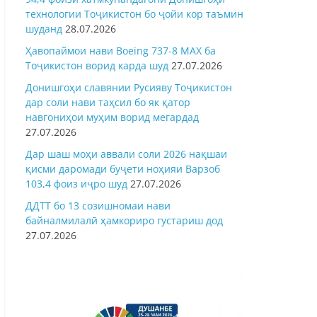
технологии Тоҷикистон бо ҷойи кор таъмин
шуданд
28.07.2026
Ҳавопаймои нави Boeing 737-8 MAX ба
Тоҷикистон ворид карда шуд
27.07.2026
Донишгоҳи славянии Русияву Тоҷикистон
дар соли нави таҳсил бо як қатор
навгониҳои муҳим ворид мегардад
27.07.2026
Дар шаш моҳи аввали соли 2026 нақшаи
қисми даромади буҷети ноҳияи Варзоб
103,4 фоиз иҷро шуд
27.07.2026
ДДТТ бо 13 созишномаи нави
байналмилалӣ ҳамкориро густариш дод
27.07.2026