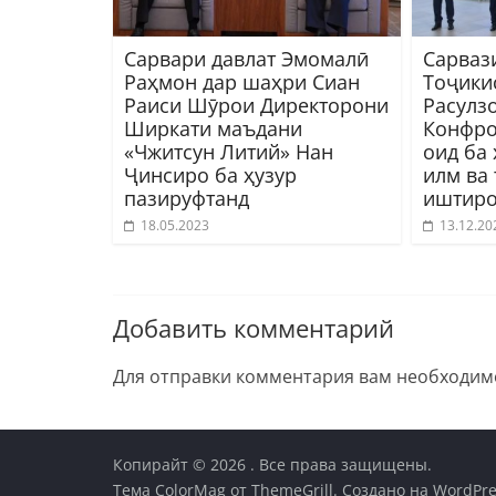
Сарвари давлат Эмомалӣ
Сарваз
Раҳмон дар шаҳри Сиан
Тоҷики
Раиси Шӯрои Директорони
Расулз
Ширкати маъдани
Конфро
«Чжитсун Литий» Нан
оид ба
Ҷинсиро ба ҳузур
илм ва
пазируфтанд
иштиро
18.05.2023
13.12.20
Добавить комментарий
Для отправки комментария вам необходи
Копирайт © 2026
. Все права защищены.
Тема
ColorMag
от ThemeGrill. Создано на
WordPre