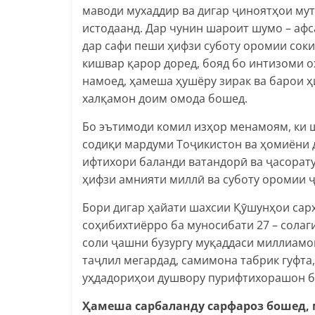
маводи мухаддир ва дигар ҷиноятҳои му
истодаанд. Дар чунин шароит шумо – афс
дар сафи пеши ҳифзи суботу оромии сок
кишвар қарор доред, бояд бо интизоми 
намоед, ҳамеша ҳушёру зирак ва барои ҳ
халқамон доим омода бошед.
Бо эътимоди комил изҳор менамоям, ки
содиқи мардуми Тоҷикистон ва ҳомиёни 
ифтихори баланди ватандорӣ ва ҷасорат
ҳифзи амнияти миллӣ ва суботу оромии 
Бори дигар ҳайати шахсии Қӯшунҳои сар
соҳибихтиёрро ба муносибати 27 – солаг
соли ҷашни бузургу муқаддаси миллиамо
таҷлил мегардад, самимона табрик гуфта,
уҳдадориҳои душвору пурифтихорашон б
Ҳамеша сарбаланду сарфароз бошед,