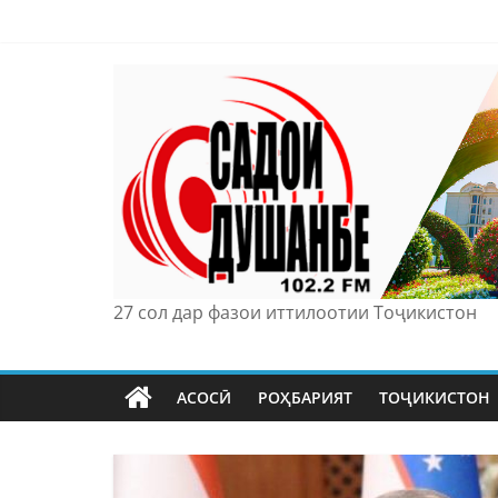
Skip
to
content
27 сол дар фазои иттилоотии Тоҷикистон
АСОСӢ
РОҲБАРИЯТ
ТОҶИКИСТОН