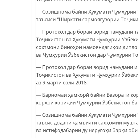
— Созишнома байни Ҳукумати Ҷумҳурии Т
таъсиси “Ширкати сармоягузории Тоҷики
— Протокол дар бораи ворид намудани т
Тоҷикистон ва Ҳукумати Ҷумҳурии Ӯзбеки
сохтмони биноҳои намояндагиҳои дипло
ва Ҷумҳурии Ӯзбекистон дар Ҷумҳурии Тоҷ
— Протокол дар бораи ворид намудани 
Тоҷикистон ва Ҳукумати Ҷумҳурии Ӯзбек
аз 9 марти соли 2018;
— Барномаи ҳамкорӣ байни Вазорати кор
корҳои хориҷии Ҷумҳурии Ӯзбекистон бар
— Созишнома байни Ҳукумати Ҷумҳурии Т
таъсис додани ҷамъияти саҳҳомии мушта
ва истифодабарии ду нерӯгоҳи барқи обӣ