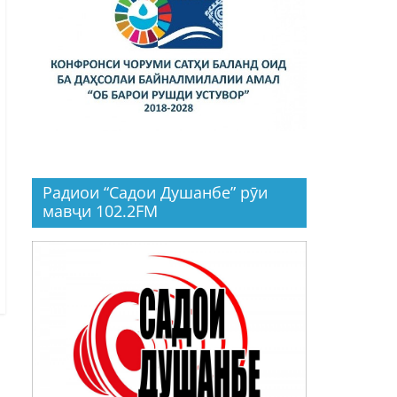
Радиои “Садои Душанбе” рӯи
мавҷи 102.2FM