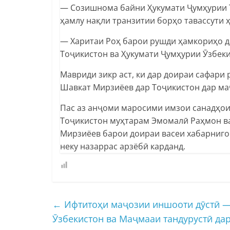
— Созишнома байни Ҳукумати Ҷумҳурии Т
ҳамлу нақли транзитии борҳо тавассути 
— Харитаи Роҳ барои рушди ҳамкориҳо д
Тоҷикистон ва Ҳукумати Ҷумҳурии Ӯзбеки
Мавриди зикр аст, ки дар доираи сафар
Шавкат Мирзиёев дар Тоҷикистон дар маҷ
Пас аз анҷоми маросими имзои санадҳои
Тоҷикистон муҳтарам Эмомалӣ Раҳмон в
Мирзиёев барои доираи васеи хабарниго
неку назаррас арзёбӣ карданд.
←
Ифтитоҳи маҷозии иншооти дӯстӣ —
Ӯзбекистон ва Маҷмааи тандурустӣ да