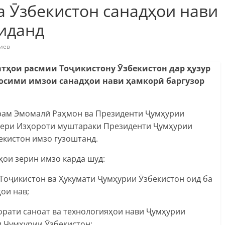
 Ӯзбекистон санадҳои нави
сиданд
иев
атҳои расмии Тоҷикистону Ӯзбекистон дар ҳузур
осими имзои санадҳои нави ҳамкорӣ баргузор
рам Эмомалӣ Раҳмон ва Президенти Ҷумҳурии
зери Изҳороти муштараки Президенти Ҷумҳурии
екистон имзо гузоштанд.
ҳои зерин имзо карда шуд:
оҷикистон ва Ҳукумати Ҷумҳурии Ӯзбекистон оид ба
ои нав;
рати саноат ва технологияҳои нави Ҷумҳурии
-и Ҷумҳурии Ӯзбекистон;