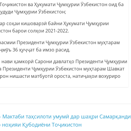
оҷикистон ва Ҳукумати Ҷумҳурии Ӯзбекистон оид ба
ҳудуди Ҷумҳурии Ӯзбекистон;
ар соҳаи кишоварзӣ байни Ҳукумати Ҷумҳурии
стон барои солҳои 2021-2022.
и расмии Президенти Ҷумҳурии Ӯзбекистон муҳтарам
мӯъ 36 ҳуҷҷат ба имзо расид.
 нави ҳамкорӣ Сарони давлатҳо Президенти Ҷумҳурии
а Президенти Ҷумҳурии Ӯзбекистон муҳтарам Шавкат
рон нишасти матбуотӣ ороста, натиҷаҳои вохуриро
 Мактаби таҳсилоти умумӣ дар шаҳри Самарқанди
р ноҳияи Қубодиёни Тоҷикистон