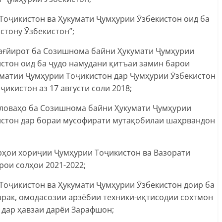
оҷикистон ва Ҳукумати Ҷумҳурии Ӯзбекистон оид ба
стону Ӯзбекистон”;
ағйирот ба Созишнома байни Ҳукумати Ҷумҳурии
стон оид ба ҷудо намудани қитъаи замин барои
матии Ҷумҳурии Тоҷикистон дар Ҷумҳурии Ӯзбекистон
икистон аз 17 августи соли 2018;
иловаҳо ба Созишнома байни Ҳукумати Ҷумҳурии
истон дар бораи мусофирати мутақобилаи шаҳрвандон
ҳои хориҷии Ҷумҳурии Тоҷикистон ва Вазорати
ои солҳои 2021-2022;
оҷикистон ва Ҳукумати Ҷумҳурии Ӯзбекистон доир ба
рак, омодасозии арзёбии техникӣ-иқтисодии сохтмон
 дар ҳавзаи дарёи Зарафшон;