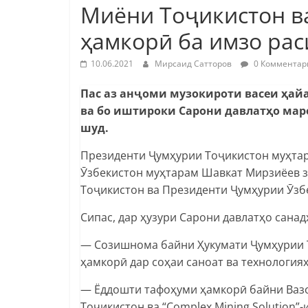
Миёни Тоҷикистон ва
ҳамкорӣ ба имзо ра
10.06.2021
Мирсаид Сатторов
0 Комментар
Пас аз анҷоми музокироти васеи ҳай
ва бо иштироки Сарони давлатҳо мар
шуд.
Президенти Ҷумҳурии Тоҷикистон муҳта
Ӯзбекистон муҳтарам Шавкат Мирзиёев 
Тоҷикистон ва Президенти Ҷумҳурии Ӯзб
Сипас, дар ҳузури Сарони давлатҳо санад
— Созишнома байни Ҳукумати Ҷумҳурии Т
ҳамкорӣ дар соҳаи саноат ва технологияҳ
— Ёддошти тафоҳуми ҳамкорӣ байни Вазо
Тоҷикистон ва “Complex Mining Solution”