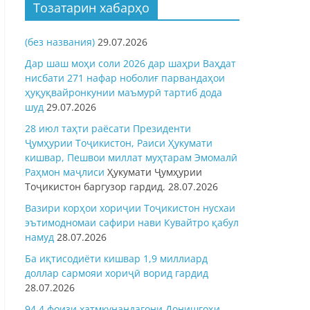
Тозатарин хабарҳо
(без названия)
29.07.2026
Дар шаш моҳи соли 2026 дар шаҳри Ваҳдат
нисбати 271 нафар ноболиғ парвандаҳои
ҳуқуқвайронкунии маъмурӣ тартиб дода
шуд
29.07.2026
28 июл таҳти раёсати Президенти
Ҷумҳурии Тоҷикистон, Раиси Ҳукумати
кишвар, Пешвои миллат муҳтарам Эмомалӣ
Раҳмон
маҷлиси
Ҳукумати Ҷумҳурии
Тоҷикистон баргузор гардид.
28.07.2026
Вазири корҳои хориҷии Тоҷикистон нусхаи
эътимодномаи сафири нави Кувайтро қабул
намуд
28.07.2026
Ба иқтисодиёти кишвар 1,9 миллиард
доллар сармояи хориҷӣ ворид гардид
28.07.2026
94,4 фоизи хатмкунандагони Донишгоҳи