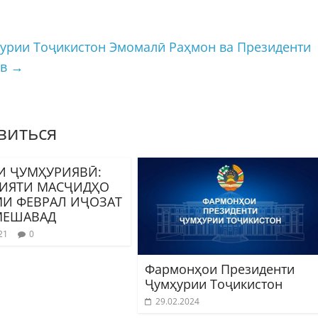
урии Тоҷикистон Эмомалӣ Раҳмон ва Президенти
ев
→
виться
И ҶУМҲУРИЯВӢ:
ИЯТИ МАСҶИДҲО
МИ ФЕВРАЛ ИҶОЗАТ
МЕШАВАД
21
0
Фармонҳои Президенти
Ҷумҳурии Тоҷикистон
29.02.2024