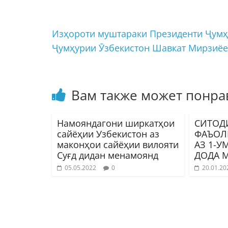
Изҳороти муштараки Президенти Ҷумҳ
Ҷумҳурии Ӯзбекистон Шавкат Мирзиё
Вам также может понра
Намояндагони ширкатҳои
СИТОД
сайёҳии Узбекистон аз
ФАЪОЛ
маконҳои сайёҳии вилояти
АЗ 1-У
Суғд дидан менамоянд
ДОДА 
05.05.2022
0
20.01.20