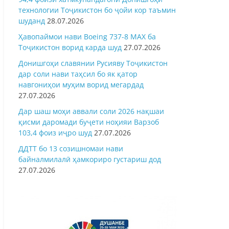
технологии Тоҷикистон бо ҷойи кор таъмин
шуданд
28.07.2026
Ҳавопаймои нави Boeing 737-8 MAX ба
Тоҷикистон ворид карда шуд
27.07.2026
Донишгоҳи славянии Русияву Тоҷикистон
дар соли нави таҳсил бо як қатор
навгониҳои муҳим ворид мегардад
27.07.2026
Дар шаш моҳи аввали соли 2026 нақшаи
қисми даромади буҷети ноҳияи Варзоб
103,4 фоиз иҷро шуд
27.07.2026
ДДТТ бо 13 созишномаи нави
байналмилалӣ ҳамкориро густариш дод
27.07.2026