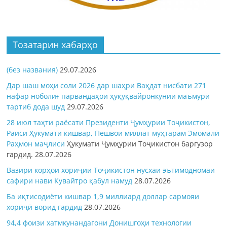
Тозатарин хабарҳо
(без названия)
29.07.2026
Дар шаш моҳи соли 2026 дар шаҳри Ваҳдат нисбати 271
нафар ноболиғ парвандаҳои ҳуқуқвайронкунии маъмурӣ
тартиб дода шуд
29.07.2026
28 июл таҳти раёсати Президенти Ҷумҳурии Тоҷикистон,
Раиси Ҳукумати кишвар, Пешвои миллат муҳтарам Эмомалӣ
Раҳмон
маҷлиси
Ҳукумати Ҷумҳурии Тоҷикистон баргузор
гардид.
28.07.2026
Вазири корҳои хориҷии Тоҷикистон нусхаи эътимодномаи
сафири нави Кувайтро қабул намуд
28.07.2026
Ба иқтисодиёти кишвар 1,9 миллиард доллар сармояи
хориҷӣ ворид гардид
28.07.2026
94,4 фоизи хатмкунандагони Донишгоҳи технологии