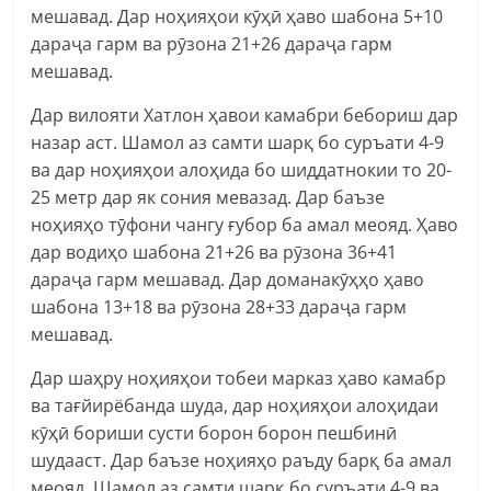
мешавад. Дар ноҳияҳои кӯҳӣ ҳаво шабона 5+10
дараҷа гарм ва рӯзона 21+26 дараҷа гарм
мешавад.
Дар вилояти Хатлон ҳавои камабри бебориш дар
назар аст. Шамол аз самти шарқ бо суръати 4-9
ва дар ноҳияҳои алоҳида бо шиддатнокии то 20-
25 метр дар як сония мевазад. Дар баъзе
ноҳияҳо тӯфони чангу ғубор ба амал меояд. Ҳаво
дар водиҳо шабона 21+26 ва рӯзона 36+41
дараҷа гарм мешавад. Дар доманакӯҳҳо ҳаво
шабона 13+18 ва рӯзона 28+33 дараҷа гарм
мешавад.
Дар шаҳру ноҳияҳои тобеи марказ ҳаво камабр
ва тағйирёбанда шуда, дар ноҳияҳои алоҳидаи
кӯҳӣ бориши сусти борон борон пешбинӣ
шудааст. Дар баъзе ноҳияҳо раъду барқ ба амал
меояд. Шамол аз самти шарқ бо суръати 4-9 ва