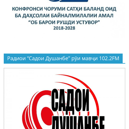
Радиои “Садои Душанбе” рӯи мавҷи 102.2FM