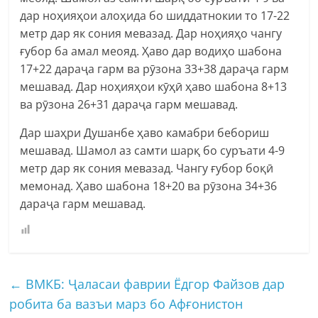
дар ноҳияҳои алоҳида бо шиддатнокии то 17-22
метр дар як сония мевазад. Дар ноҳияҳо чангу
ғубор ба амал меояд. Ҳаво дар водиҳо шабона
17+22 дараҷа гарм ва рӯзона 33+38 дараҷа гарм
мешавад. Дар ноҳияҳои кӯҳӣ ҳаво шабона 8+13
ва рӯзона 26+31 дараҷа гарм мешавад.
Дар шаҳри Душанбе ҳаво камабри бебориш
мешавад. Шамол аз самти шарқ бо суръати 4-9
метр дар як сония мевазад. Чангу ғубор боқӣ
мемонад. Ҳаво шабона 18+20 ва рӯзона 34+36
дараҷа гарм мешавад.
←
ВМКБ: Ҷаласаи фаврии Ёдгор Файзов дар
робита ба вазъи марз бо Афғонистон