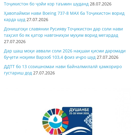
Тоҷикистон бо ҷойи кор таъмин шуданд
28.07.2026
Ҳавопаймои нави Boeing 737-8 MAX ба Тоҷикистон ворид
карда шуд
27.07.2026
Донишгоҳи славянии Русияву Тоҷикистон дар соли нави
таҳсил бо як қатор навгониҳои муҳим ворид мегардад
27.07.2026
Дар шаш моҳи аввали соли 2026 нақшаи қисми даромади
буҷети ноҳияи Варзоб 103,4 фоиз иҷро шуд
27.07.2026
ДДТТ бо 13 созишномаи нави байналмилалӣ ҳамкориро
густариш дод
27.07.2026