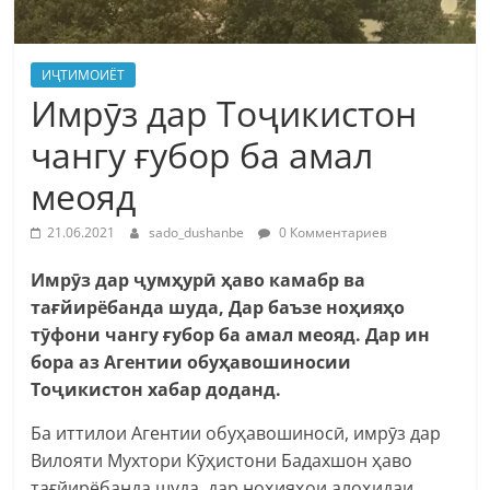
ИҶТИМОИЁТ
Имрӯз дар Тоҷикистон
чангу ғубор ба амал
меояд
21.06.2021
sado_dushanbe
0 Комментариев
Имрӯз дар ҷумҳурӣ ҳаво камабр ва
тағйирёбанда шуда, Дар баъзе ноҳияҳо
тӯфони чангу ғубор ба амал меояд. Дар ин
бора аз Агентии обуҳавошиносии
Тоҷикистон хабар доданд.
Ба иттилои Агентии обуҳавошиносӣ, имрӯз дар
Вилояти Мухтори Кӯҳистони Бадахшон ҳаво
тағйирёбанда шуда, дар ноҳияҳои алоҳидаи