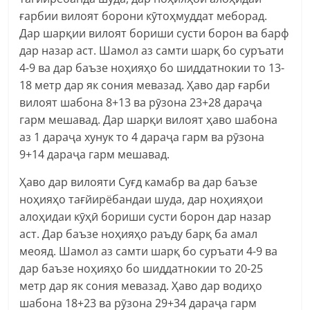
ғарбии вилоят борони кӯтоҳмуддат меборад.
Дар шарқии вилоят бориши сусти борон ва барф
дар назар аст. Шамол аз самти шарқ бо суръати
4-9 ва дар баъзе ноҳияҳо бо шиддатнокии то 13-
18 метр дар як сония мевазад. Ҳаво дар ғарби
вилоят шабона 8+13 ва рӯзона 23+28 дараҷа
гарм мешавад. Дар шарқи вилоят ҳаво шабона
аз 1 дараҷа хунук то 4 дараҷа гарм ва рӯзона
9+14 дараҷа гарм мешавад.
Ҳаво дар вилояти Суғд камабр ва дар баъзе
ноҳияҳо тағйирёбандаи шуда, дар ноҳияҳои
алоҳидаи кӯҳӣ бориши сусти борон дар назар
аст. Дар баъзе ноҳияҳо раъду барқ ба амал
меояд. Шамол аз самти шарқ бо суръати 4-9 ва
дар баъзе ноҳияҳо бо шиддатнокии то 20-25
метр дар як сония мевазад. Ҳаво дар водиҳо
шабона 18+23 ва рӯзона 29+34 дараҷа гарм