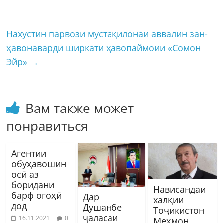
Нахустин парвози мустақилонаи аввалин зан-
ҳавонаварди ширкати ҳавопаймоии «Сомон
Эйр»
→
Вам также может
понравиться
Агентии
обуҳавошин
осӣ аз
боридани
Нависандаи
барф огоҳӣ
Дар
халқии
дод
Душанбе
Тоҷикистон
ҷаласаи
16.11.2021
0
Меҳмон