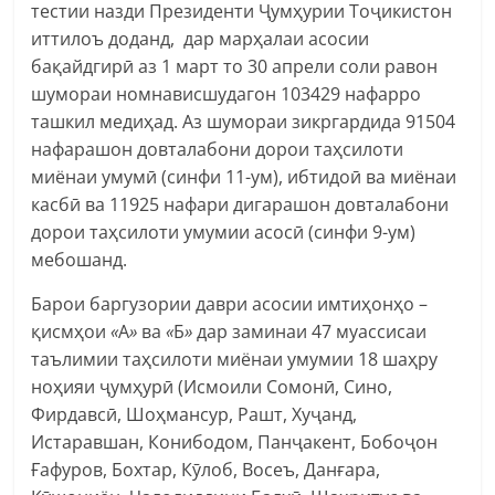
тестии назди Президенти Ҷумҳурии Тоҷикистон
иттилоъ доданд, дар марҳалаи асосии
бақайдгирӣ аз 1 март то 30 апрели соли равон
шумораи номнависшудагон 103429 нафарро
ташкил медиҳад. Аз шумораи зикргардида 91504
нафарашон довталабони дорои таҳсилоти
миёнаи умумӣ (синфи 11-ум), ибтидоӣ ва миёнаи
касбӣ ва 11925 нафари дигарашон довталабони
дорои таҳсилоти умумии асосӣ (синфи 9-ум)
мебошанд.
Барои баргузории даври асосии имтиҳонҳо –
қисмҳои
«
А
»
ва
«
Б
»
дар заминаи 47 муассисаи
таълимии таҳсилоти миёнаи умумии 18 шаҳру
ноҳияи ҷумҳурӣ (Исмоили Сомонӣ, Сино,
Фирдавсӣ, Шоҳмансур, Рашт, Хуҷанд,
Истаравшан, Конибодом, Панҷакент, Бобоҷон
Ғафуров, Бохтар, Кӯлоб, Восеъ, Данғара,