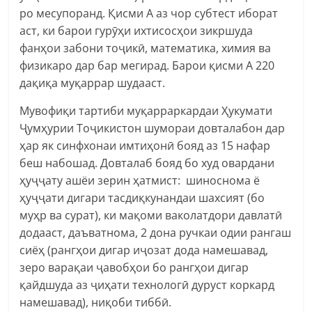
ро месупоранд. Қисми А аз чор субтест иборат
аст, ки барои гурӯҳи ихтисосҳои зикршуда
фанҳои забони тоҷикӣ, математика, химия ва
физикаро дар бар мегирад. Барои қисми А 220
дақиқа муқаррар шудааст.
Мувофиқи тартиби муқарраркардаи Ҳукумати
Ҷумҳурии Тоҷикистон шумораи довталабон дар
ҳар як синфхонаи имтиҳонӣ бояд аз 15 нафар
беш набошад. Довталаб бояд бо худ овардани
ҳуҷҷату ашёи зерин ҳатмист: шиноснома ё
ҳуҷҷати дигари тасдиқкунандаи шахсият (бо
муҳр ва сурат), ки мақоми ваколатдори давлатӣ
додааст, даъватнома, 2 дона ручкаи одии рангаш
сиёҳ (рангҳои дигар иҷозат дода намешавад,
зеро варақаи ҷавобҳои бо рангҳои дигар
қайдшуда аз ҷиҳати технологӣ дуруст коркард
намешавад), ниқоби тиббӣ.