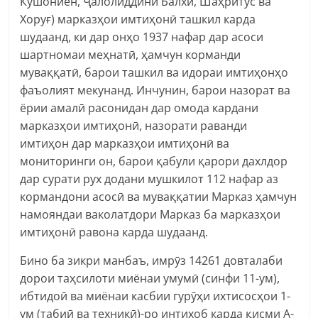
Кӯшониён, Ҷалолиддини Балхӣ, Шаҳритус ва
Хоруғ) марказҳои имтиҳонӣ ташкил карда
шудаанд, ки дар онҳо 1937 нафар дар асоси
шартномаи меҳнатӣ, ҳамчун корманди
муваққатӣ, барои ташкил ва идораи имтиҳонҳо
фаъолият мекунанд. Инчунин, барои назорат ва
ёрии амалӣ расонидан дар омода кардани
марказҳои имтиҳонӣ, назорати раванди
имтиҳон дар марказҳои имтиҳонӣ ва
мониторинги он, барои қабули қарори дахлдор
дар сурати рух додани мушкилот 112 нафар аз
кормандони асосӣ ва муваққатии Марказ ҳамчун
намояндаи ваколатдори Марказ ба марказҳои
имтиҳонӣ равона карда шудаанд.
Бино ба зикри манбаъ, имрӯз 14261 довталаби
дорои таҳсилоти миёнаи умумӣ (синфи 11-ум),
ибтидоӣ ва миёнаи касбии гурӯҳи ихтисосҳои 1-
ум (табиӣ ва техникӣ)-ро интихоб карда қисми А-