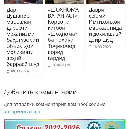
Дар
«ШОҲНОМА
Даври
Душанбе
ВАТАН АСТ».
сеюми
масъалаи
Корвони
Имтиҳонҳои
дарёфти
китоби
марказонида
механизми
«Шоҳнома»
и дохилшавӣ
баҳогузории
ба ноҳияи
доир шуд
объектҳои
Тоҷикобод
18.09.2023
моликияти
ворид
зеҳнӣ
гардид
баррасӣ шуд
20.08.2025
08.08.2024
Добавить комментарий
Для отправки комментария вам необходимо
авторизоваться
.