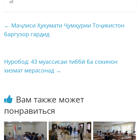
←
Маҷлиси Ҳукумати Ҷумҳурии Тоҷикистон
баргузор гардид
Нуробод: 43 муассисаи тиббӣ ба сокинон
хизмат мерасонад
→
Вам также может
понравиться