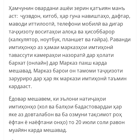
Ҳамчунин овардани ашёи зерин қатъиян манъ
аст: ҷузвдон, китоб, ҳар гуна навиштаҳо, дафтар,
маводи иттилоотӣ, телефони мобилӣ ва дигар
таҷҳизоту воситаҳои алоқа ва ҳисоббарор
(калкулятор, ноутбук, планшет ва ғайра). Раванди
имтиҳонҳо аз ҳамаи марказҳои имтиҳонӣ
тавассути камераҳои назоратӣ дар ҳолати
бархат (онлайн) дар Марказ пахш карда
мешавад. Марказ барои он тамоми таҷҳизоти
заруриро дар ҳар як маркази имтиҳонӣ таъмин
кардааст.
Ёдовар мешавем, ки эълони натиҷаҳои
имтиҳонҳо (хол ва балҳои бадастовардаи ҳар
яке аз довталабон ва ба озмуни тақсимот роҳ
ёфтан ё наёфтани онҳо) то 20 июли соли равон
муайян карда мешавад.