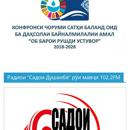
Радиои “Садои Душанбе” рӯи мавҷи 102.2FM