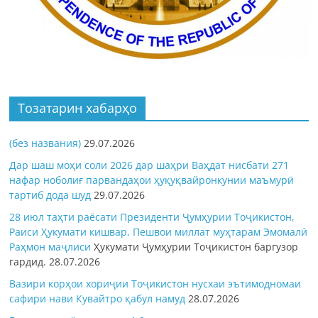
Тозатарин хабарҳо
(без названия)
29.07.2026
Дар шаш моҳи соли 2026 дар шаҳри Ваҳдат нисбати 271
нафар ноболиғ парвандаҳои ҳуқуқвайронкунии маъмурӣ
тартиб дода шуд
29.07.2026
28 июл таҳти раёсати Президенти Ҷумҳурии Тоҷикистон,
Раиси Ҳукумати кишвар, Пешвои миллат муҳтарам Эмомалӣ
Раҳмон
маҷлиси
Ҳукумати Ҷумҳурии Тоҷикистон баргузор
гардид.
28.07.2026
Вазири корҳои хориҷии Тоҷикистон нусхаи эътимодномаи
сафири нави Кувайтро қабул намуд
28.07.2026