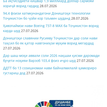
Ба иқтисодиёти кишвар 1,9 миллиард доллар сармояи
хориҷӣ ворид гардид
28.07.2026
94,4 фоизи хатмкунандагони Донишгоҳи технологии
Тоҷикистон бо ҷойи кор таъмин шуданд
28.07.2026
Ҳавопаймои нави Boeing 737-8 MAX ба Тоҷикистон ворид
карда шуд
27.07.2026
Донишгоҳи славянии Русияву Тоҷикистон дар соли нави
таҳсил бо як қатор навгониҳои муҳим ворид мегардад
27.07.2026
Дар шаш моҳи аввали соли 2026 нақшаи қисми даромади
буҷети ноҳияи Варзоб 103,4 фоиз иҷро шуд
27.07.2026
ДДТТ бо 13 созишномаи нави байналмилалӣ ҳамкориро
густариш дод
27.07.2026