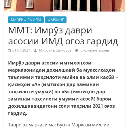
МАОРИФ ВА ИЛМ
ФАРҲАНГ
ММТ: Имрӯз даври
асосии ИМД оғоз гардид
01.07.2021
Мирсаид Сатторов
0 Комментариев
Имрӯз
даври
асосии
имтиҳонҳои
марказонидаи
дохилшавӣ
ба
муассисаҳои
таълимии
таҳсилоти
миёна
ва
олии
касбӣ –
қисмҳои «А» (имтиҳон
дар
заминаи
таҳсилоти
умумӣ) ва «Б» (имтиҳон
дар
заминаи
таҳсилоти
умумии
асосӣ) барои
дохилшавандагони
соли
таҳсили 2021 оғоз
гардид.
Тавре аз маркази матбуоти Маркази миллии