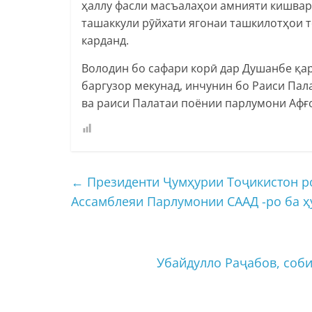
ҳаллу фасли масъалаҳои амнияти кишвар
ташаккули рӯйхати ягонаи ташкилотҳои 
карданд.
Володин бо сафари корӣ дар Душанбе қар
баргузор мекунад, инчунин бо Раиси Па
ва раиси Палатаи поёнии парлумони Аф
←
Президенти Ҷумҳурии Тоҷикистон р
Ассамблеяи Парлумонии СААД -ро ба ҳ
Убайдулло Раҷабов, соби