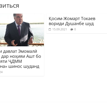
виться
Қосим-Жомарт Токаев
вориди Душанбе шуд
15.09.2021
0
и давлат Эмомалӣ
 дар ноҳияи Ашт бо
ияти ҶДММ
на» шинос шуданд
24