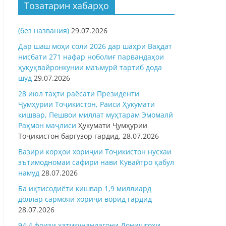
Тозатарин хабарҳо
(без названия)
29.07.2026
Дар шаш моҳи соли 2026 дар шаҳри Ваҳдат
нисбати 271 нафар ноболиғ парвандаҳои
ҳуқуқвайронкунии маъмурӣ тартиб дода
шуд
29.07.2026
28 июл таҳти раёсати Президенти
Ҷумҳурии Тоҷикистон, Раиси Ҳукумати
кишвар, Пешвои миллат муҳтарам Эмомалӣ
Раҳмон
маҷлиси
Ҳукумати Ҷумҳурии
Тоҷикистон баргузор гардид.
28.07.2026
Вазири корҳои хориҷии Тоҷикистон нусхаи
эътимодномаи сафири нави Кувайтро қабул
намуд
28.07.2026
Ба иқтисодиёти кишвар 1,9 миллиард
доллар сармояи хориҷӣ ворид гардид
28.07.2026
94,4 фоизи хатмкунандагони Донишгоҳи