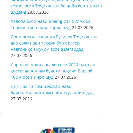
технологии Тоҷикистон бо ҷойи кор таъмин
шуданд
28.07.2026
Ҳавопаймои нави Boeing 737-8 MAX ба
Тоҷикистон ворид карда шуд
27.07.2026
Донишгоҳи славянии Русияву Тоҷикистон
дар соли нави таҳсил бо як қатор
навгониҳои муҳим ворид мегардад
27.07.2026
Дар шаш моҳи аввали соли 2026 нақшаи
қисми даромади буҷети ноҳияи Варзоб
103,4 фоиз иҷро шуд
27.07.2026
ДДТТ бо 13 созишномаи нави
байналмилалӣ ҳамкориро густариш дод
27.07.2026
→