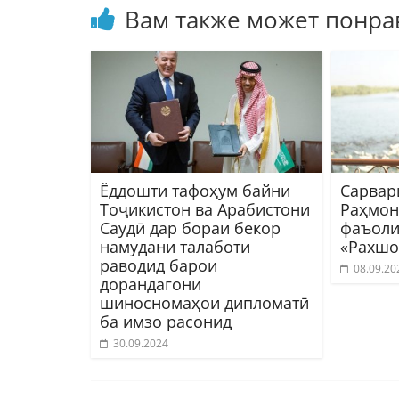
Вам также может понра
Ёддошти тафоҳум байни
Сарвар
Тоҷикистон ва Арабистони
Раҳмон
Саудӣ дар бораи бекор
фаъол
намудани талаботи
«Рахшо
раводид барои
08.09.20
дорандагони
шиносномаҳои дипломатӣ
ба имзо расонид
30.09.2024