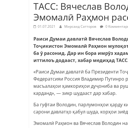
ТАСС: Вячеслав Воло
Эмомалӣ Раҳмон рас
01.07.2021
Мирсаид Сатторов
0 Комментар
Раиси Думаи давлатӣ Вячеслав Волод
Тоҷикистон Эмомалӣ Раҳмон мулоқот 
ба ӯ расонид. Дар ин бора имрӯз хад
иттилоъ додааст, хабар медиҳад ТАСС
«Раиси Думаи давлатӣ ба Президенти Т
Федератсияи Россия Владимир Путинро р
масъалаҳои ҳамкориҳои дуҷониба ва руш
карданд», — зикр шудааст дар хабар.
Ба гуфтаи Володин, парлумонҳои ҳарду 
сарони давлатҳо қабул шуда, корҳои зиё
Эмомалӣ Раҳмон ва Вячеслав Володин на