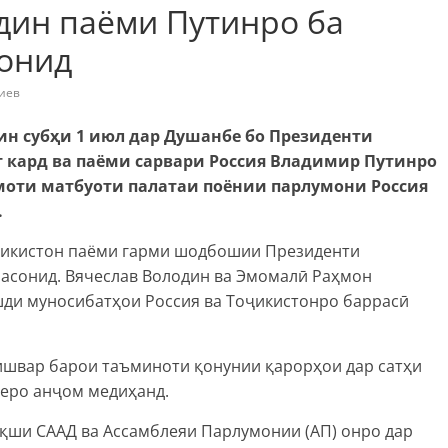
дин паёми Путинро ба
онид
иев
ин субҳи 1 июл дар Душанбе бо Президенти
кард ва паёми сарвари Россия Владимир Путинро
амоти матбуоти палатаи поёнии парлумони Россия
.
оҷикистон паёми гарми шодбошии Президенти
асонид. Вячеслав Володин ва Эмомалӣ Раҳмон
ди муносибатҳои Россия ва Тоҷикистонро баррасӣ
кишвар барои таъминоти қонунии қарорҳои дар сатҳи
деро анҷом медиҳанд.
қши СААД ва Ассамблеяи Парлумонии (АП) онро дар