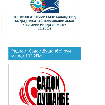
Радиои “Садои Душанбе” рӯи
мавҷи 102.2FM