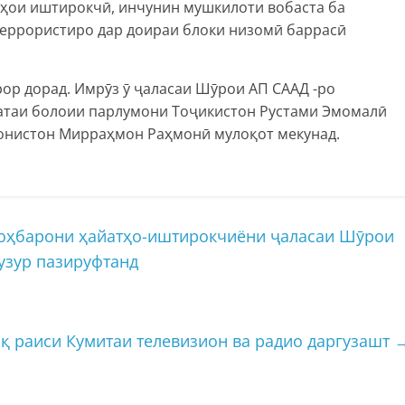
ҳои иштирокчӣ, инчунин мушкилоти вобаста ба
террористиро дар доираи блоки низомӣ баррасӣ
ор дорад. Имрӯз ӯ ҷаласаи Шӯрои АП СААД -ро
латаи болоии парлумони Тоҷикистон Рустами Эмомалӣ
ғонистон Мирраҳмон Раҳмонӣ мулоқот мекунад.
оҳбарони ҳайатҳо-иштирокчиёни ҷаласаи Шӯрои
узур пазируфтанд
қ раиси Кумитаи телевизион ва радио даргузашт