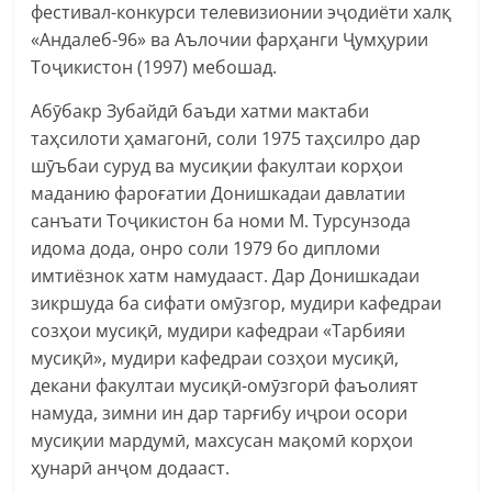
фестивал-конкурси телевизионии эҷодиёти халқ
«Андалеб-96» ва Аълочии фарҳанги Ҷумҳурии
Тоҷикистон (1997) мебошад.
Абӯбакр Зубайдӣ баъди хатми мактаби
таҳсилоти ҳамагонӣ, соли 1975 таҳсилро дар
шӯъбаи суруд ва мусиқии факултаи корҳои
маданию фароғатии Донишкадаи давлатии
санъати Тоҷикистон ба номи М. Турсунзода
идома дода, онро соли 1979 бо дипломи
имтиёзнок хатм намудааст. Дар Донишкадаи
зикршуда ба сифати омӯзгор, мудири кафедраи
созҳои мусиқӣ, мудири кафедраи «Тарбияи
мусиқӣ», мудири кафедраи созҳои мусиқӣ,
декани факултаи мусиқӣ-омӯзгорӣ фаъолият
намуда, зимни ин дар тарғибу иҷрои осори
мусиқии мардумӣ, махсусан мақомӣ корҳои
ҳунарӣ анҷом додааст.