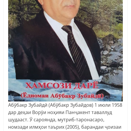
Абӯбакр Зубайдӣ (Абӯбакр Зубайдов) 1 июли 1958
дар деҳаи Ворӯи ноҳияи Панҷакент таваллуд
шудааст. Ӯ сароянда, мутриб-таронасаро,
номзади илмҳои таърих (2005), барандаи ҷоизаи