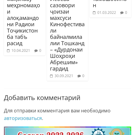
меҳрномаҳо
сазовори
н
и
ҷоизаи
01.03.2022
0
алоқамандо
махсуси
ни Радиои
Кинофестива
Тоҷикистон
ли
ба табъ
байналмила
расид
лии Тошканд
– «Дурдонаи
10.04.2021
0
Шоҳроҳи
Абрешим»
гардид
30.09.2021
0
Добавить комментарий
Для отправки комментария вам необходимо
авторизоваться
.