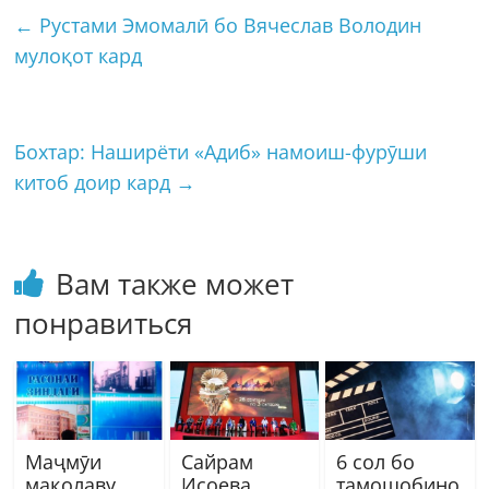
←
Рустами Эмомалӣ бо Вячеслав Володин
мулоқот кард
Бохтар: Наширёти «Адиб» намоиш-фурӯши
китоб доир кард
→
Вам также может
понравиться
Маҷмӯи
Сайрам
6 сол бо
мақолаву
Исоева
тамошобино