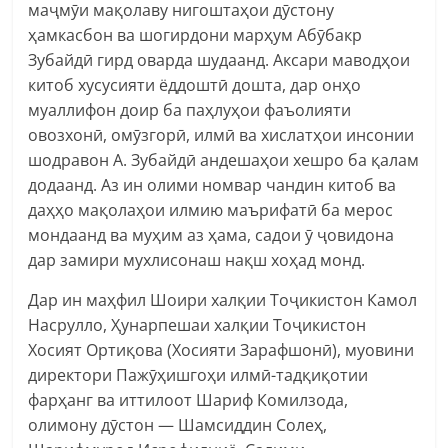
маҷмӯи мақолаву нигоштаҳои дӯстону
ҳамкасбон ва шогирдони марҳум Абӯбакр
Зубайдӣ гирд оварда шудаанд. Аксари маводҳои
китоб хусусияти ёддоштӣ дошта, дар онҳо
муаллифон доир ба паҳлуҳои фаъолияти
овозхонӣ, омӯзгорӣ, илмӣ ва хислатҳои инсонии
шодравон А. Зубайдӣ андешаҳои хешро ба қалам
додаанд. Аз ин олими номвар чандин китоб ва
даҳҳо мақолаҳои илмию маърифатӣ ба мерос
мондаанд ва муҳим аз ҳама, садои ӯ ҷовидона
дар замири мухлисонаш нақш хоҳад монд.
Дар ин маҳфил Шоири халқии Тоҷикистон Камол
Насрулло, Ҳунарпешаи халқии Тоҷикистон
Хосият Ортиқова (Хосияти Зарафшонӣ), муовини
директори Пажӯҳишгоҳи илмӣ-тадқиқотии
фарҳанг ва иттилоот Шариф Комилзода,
олимону дӯстон — Шамсиддин Солеҳ,