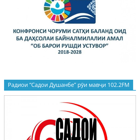
Радиои “Садои Душанбе” рӯи мавҷи 102.2FM