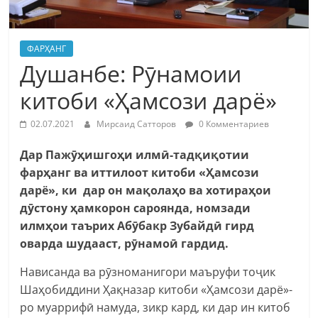
ФАРҲАНГ
Душанбе: Рӯнамоии
китоби «Ҳамсози дарё»
02.07.2021
Мирсаид Сатторов
0 Комментариев
Дар Пажӯҳишгоҳи илмӣ-тадқиқотии
фарҳанг ва иттилоот китоби «Ҳамсози
дарё», ки дар он мақолаҳо ва хотираҳои
дӯстону ҳамкорон сароянда, номзади
илмҳои таърих Абӯбакр Зубайдӣ гирд
оварда шудааст, рӯнамоӣ гардид.
Нависанда ва рӯзноманигори маъруфи тоҷик
Шаҳобиддини Ҳақназар китоби «Ҳамсози дарё»-
ро муаррифӣ намуда, зикр кард, ки дар ин китоб