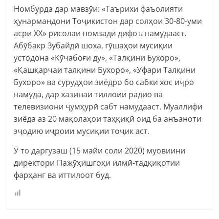
Номбурда дар мавзӯи: «Таърихи фаъолияти
ҳунармандони Тоҷикистон дар солҳои 30-80-уми
асри XX» рисолаи номзадӣ дифоъ намудааст.
Абӯбакр Зубайдӣ шоха, гӯшаҳои мусиқии
устодона «Кӯчабоғи ду», «Талқини Бухоро»,
«Қашқарчаи талқини Бухоро», «Уфари Талқини
Бухоро» ва сурудҳои зиёдро бо сабки хос иҷро
намуда, дар хазинаи тиллоии радио ва
телевизиони ҷумҳурӣ сабт намудааст. Муаллифи
зиёда аз 20 мақолаҳои таҳқиқӣ оид ба анъаноти
эҷодию иҷроии мусиқии тоҷик аст.
Ӯ то даргузаш (15 майи соли 2020) муовиини
директори Пажӯҳишгоҳи илмӣ-тадқиқотии
фарҳанг ва иттилоот буд.