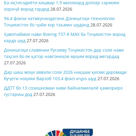
Ба иқтисодиёти кишвар 1,9 миллиард доллар сармояи
хориҷӣ ворид гардид
28.07.2026
94,4 фоизи хатмкунандагони Донишгоҳи технологии
Тоҷикистон бо ҷойи кор таъмин шуданд
28.07.2026
Ҳавопаймои нави Boeing 737-8 MAX ба Тоҷикистон ворид
карда шуд
27.07.2026
Донишгоҳи славянии Русияву Тоҷикистон дар соли нави
таҳсил бо як қатор навгониҳои муҳим ворид мегардад
27.07.2026
Дар шаш моҳи аввали соли 2026 нақшаи қисми даромади
буҷети ноҳияи Варзоб 103,4 фоиз иҷро шуд
27.07.2026
ДДТТ бо 13 созишномаи нави байналмилалӣ ҳамкориро
густариш дод
27.07.2026