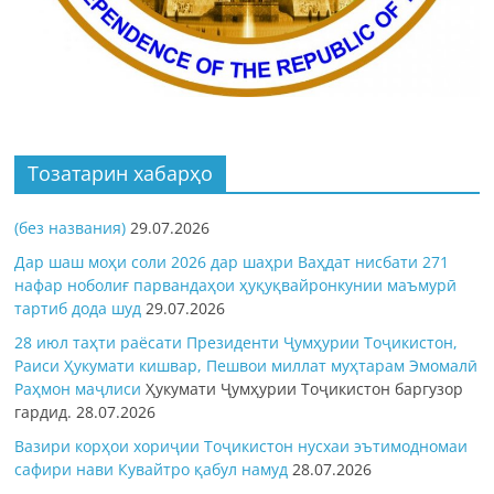
Тозатарин хабарҳо
(без названия)
29.07.2026
Дар шаш моҳи соли 2026 дар шаҳри Ваҳдат нисбати 271
нафар ноболиғ парвандаҳои ҳуқуқвайронкунии маъмурӣ
тартиб дода шуд
29.07.2026
28 июл таҳти раёсати Президенти Ҷумҳурии Тоҷикистон,
Раиси Ҳукумати кишвар, Пешвои миллат муҳтарам Эмомалӣ
Раҳмон
маҷлиси
Ҳукумати Ҷумҳурии Тоҷикистон баргузор
гардид.
28.07.2026
Вазири корҳои хориҷии Тоҷикистон нусхаи эътимодномаи
сафири нави Кувайтро қабул намуд
28.07.2026