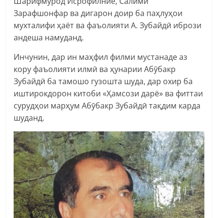
Шарифмурод Исрофилниё, Салими
Зарафшонфар ва дигарон доир ба паҳлуҳои
мухталифи ҳаёт ва фаъолияти А. Зубайдӣ ибрози
андеша намуданд.
Инчунин, дар ин маҳфил филми мустанаде аз
кору фаъолияти илмӣ ва ҳунарии Абӯбакр
Зубайдӣ ба тамошо гузошта шуда, дар охир ба
иштирокдорон китоби «Ҳамсози дарё» ва фиттаи
сурудҳои марҳум Абӯбакр Зубайдӣ тақдим карда
шуданд.