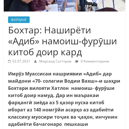
ФАРҲАНГ
Бохтар: Наширёти
«Адиб» намоиш-фурӯши
китоб доир кард
02.07.2021
Мирсаид Сатторов
0 Комментариев
Имрӯз Муассисаи нашриявии «Адиб» дар
майдони «70- солагии Водии Вахш»-и шаҳри
Бохтари вилояти Хатлон намоиш- фурӯши
китоб доир намуд. Дар ин маъракаи
фарҳангӣ зиёда аз 5 ҳазор нусха китоб
иборат аз 140 номгӯйи асарҳо аз адабиёти
классику муосири тоҷик ва ҷаҳон, инчунин
адабиёти бачагонаро пешкаши