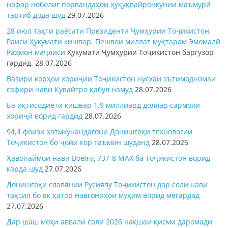
нафар ноболиғ парвандаҳои ҳуқуқвайронкунии маъмурӣ
тартиб дода шуд
29.07.2026
28 июл таҳти раёсати Президенти Ҷумҳурии Тоҷикистон,
Раиси Ҳукумати кишвар, Пешвои миллат муҳтарам Эмомалӣ
Раҳмон
маҷлиси
Ҳукумати Ҷумҳурии Тоҷикистон баргузор
гардид.
28.07.2026
Вазири корҳои хориҷии Тоҷикистон нусхаи эътимодномаи
сафири нави Кувайтро қабул намуд
28.07.2026
Ба иқтисодиёти кишвар 1,9 миллиард доллар сармояи
хориҷӣ ворид гардид
28.07.2026
94,4 фоизи хатмкунандагони Донишгоҳи технологии
Тоҷикистон бо ҷойи кор таъмин шуданд
28.07.2026
Ҳавопаймои нави Boeing 737-8 MAX ба Тоҷикистон ворид
карда шуд
27.07.2026
Донишгоҳи славянии Русияву Тоҷикистон дар соли нави
таҳсил бо як қатор навгониҳои муҳим ворид мегардад
27.07.2026
Дар шаш моҳи аввали соли 2026 нақшаи қисми даромади