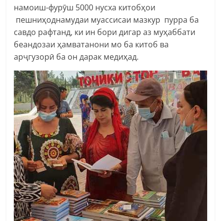
намоиш-фурӯш 5000 нусха китобҳои
пешниҳоднамудаи муассисаи мазкур пурра ба
савдо рафтанд, ки ин бори дигар аз муҳаббати
беандозаи ҳамватанони мо ба китоб ва
арҷгузорӣ ба он дарак медиҳад.