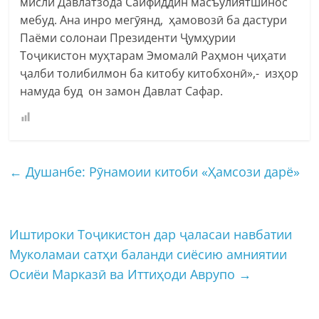
мисли Давлатзода Сайфиддин масъулиятшинос
мебуд. Ана инро мегӯянд, ҳамовозӣ ба дастури
Паёми солонаи Президенти Ҷумҳурии
Тоҷикистон муҳтарам Эмомалӣ Раҳмон ҷиҳати
ҷалби толибилмон ба китобу китобхонӣ»,- изҳор
намуда буд он замон Давлат Сафар.
←
Душанбе: Рӯнамоии китоби «Ҳамсози дарё»
Иштироки Тоҷикистон дар ҷаласаи навбатии
Муколамаи сатҳи баланди сиёсию амниятии
Осиёи Марказӣ ва Иттиҳоди Аврупо
→