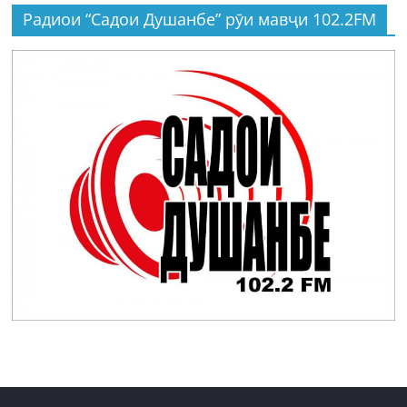
Радиои “Садои Душанбе” рӯи мавҷи 102.2FM