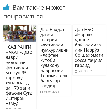
Вам также может
понравиться
Дар Ваҳдат
Дар НБО
даври
«Норак»
шаҳрии
ҷашни
Фестивали
байналмила
«САД РАНГИ
ҷумҳуриявии
лии Наврӯз
ЧАКАН». Дар
«Ҳафтаи
бо шаҳомати
даври
китоби
хосса таҷлил
вилоятии
кӯдакону
гардид
фестивали
наврасони
28.03.2024
мазкур 35
Тоҷикистон»
тарроҳу
баргузор
ҳунарманд
гардид
ва 170 зани
08.04.2024
фаъоли Суғд
иштирок
намуд