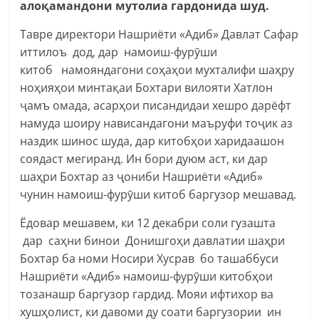
алоқамандони мутолиа гардонида шуд.
Тавре директори Нашриёти «Адиб» Давлат Сафар
иттилоъ дод, дар намоиш-фурӯши
китоб
намояндагони соҳаҳои мухталифи шаҳру
ноҳияҳои минтақаи Бохтари вилояти Хатлон
ҷамъ омада, асарҳои писандидаи хешро дарёфт
намуда шоиру нависандагони маъруфи тоҷик аз
наздик шинос шуда, дар китобҳои харидаашон
соядаст мегиранд. Ин бори дуюм аст, ки дар
шаҳри Бохтар аз ҷониби Нашриёти «Адиб»
чунин намоиш-фурӯши китоб баргузор мешавад.
Ёдовар мешавем, ки 12 декабри соли гузашта
дар
саҳни бинои Донишгоҳи давлатии шаҳри
Бохтар ба номи Носири Хусрав бо ташаббуси
Нашриёти «Адиб» намоиш-фурӯши китобҳои
тозанашр баргузор гардид. Мояи ифтихор ва
хушҳолист, ки давоми ду соати баргузории ин